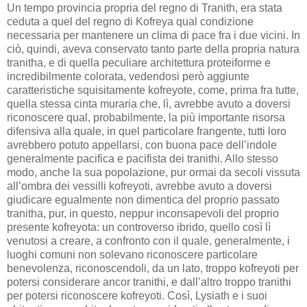
Un tempo provincia propria del regno di Tranith, era stata
ceduta a quel del regno di Kofreya qual condizione
necessaria per mantenere un clima di pace fra i due vicini. In
ciò, quindi, aveva conservato tanto parte della propria natura
tranitha, e di quella peculiare architettura proteiforme e
incredibilmente colorata, vedendosi però aggiunte
caratteristiche squisitamente kofreyote, come, prima fra tutte,
quella stessa cinta muraria che, lì, avrebbe avuto a doversi
riconoscere qual, probabilmente, la più importante risorsa
difensiva alla quale, in quel particolare frangente, tutti loro
avrebbero potuto appellarsi, con buona pace dell’indole
generalmente pacifica e pacifista dei tranithi. Allo stesso
modo, anche la sua popolazione, pur ormai da secoli vissuta
all’ombra dei vessilli kofreyoti, avrebbe avuto a doversi
giudicare egualmente non dimentica del proprio passato
tranitha, pur, in questo, neppur inconsapevoli del proprio
presente kofreyota: un controverso ibrido, quello così lì
venutosi a creare, a confronto con il quale, generalmente, i
luoghi comuni non solevano riconoscere particolare
benevolenza, riconoscendoli, da un lato, troppo kofreyoti per
potersi considerare ancor tranithi, e dall’altro troppo tranithi
per potersi riconoscere kofreyoti. Così, Lysiath e i suoi