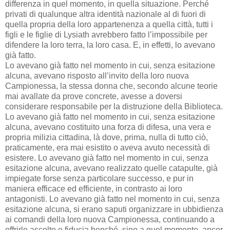
differenza in quel momento, in quella situazione. Perché
privati di qualunque altra identità nazionale al di fuori di
quella propria della loro appartenenza a quella città, tutti i
figli e le figlie di Lysiath avrebbero fatto l’impossibile per
difendere la loro terra, la loro casa. E, in effetti, lo avevano
già fatto.
Lo avevano già fatto nel momento in cui, senza esitazione
alcuna, avevano risposto all’invito della loro nuova
Campionessa, la stessa donna che, secondo alcune teorie
mai avallate da prove concrete, avesse a doversi
considerare responsabile per la distruzione della Biblioteca.
Lo avevano già fatto nel momento in cui, senza esitazione
alcuna, avevano costituito una forza di difesa, una vera e
propria milizia cittadina, là dove, prima, nulla di tutto ciò,
praticamente, era mai esistito o aveva avuto necessità di
esistere. Lo avevano già fatto nel momento in cui, senza
esitazione alcuna, avevano realizzato quelle catapulte, già
impiegate forse senza particolare successo, e pur in
maniera efficace ed efficiente, in contrasto ai loro
antagonisti. Lo avevano già fatto nel momento in cui, senza
esitazione alcuna, si erano saputi organizzare in ubbidienza
ai comandi della loro nuova Campionessa, continuando a
offrirle ascolto e fiducia benché, sino a quel momento, ancor