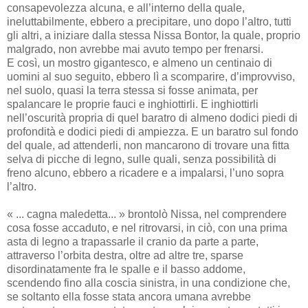
consapevolezza alcuna, e all’interno della quale,
ineluttabilmente, ebbero a precipitare, uno dopo l’altro, tutti
gli altri, a iniziare dalla stessa Nissa Bontor, la quale, proprio
malgrado, non avrebbe mai avuto tempo per frenarsi.
E così, un mostro gigantesco, e almeno un centinaio di
uomini al suo seguito, ebbero lì a scomparire, d’improvviso,
nel suolo, quasi la terra stessa si fosse animata, per
spalancare le proprie fauci e inghiottirli. E inghiottirli
nell’oscurità propria di quel baratro di almeno dodici piedi di
profondità e dodici piedi di ampiezza. E un baratro sul fondo
del quale, ad attenderli, non mancarono di trovare una fitta
selva di picche di legno, sulle quali, senza possibilità di
freno alcuno, ebbero a ricadere e a impalarsi, l’uno sopra
l’altro.
« ... cagna maledetta... » brontolò Nissa, nel comprendere
cosa fosse accaduto, e nel ritrovarsi, in ciò, con una prima
asta di legno a trapassarle il cranio da parte a parte,
attraverso l’orbita destra, oltre ad altre tre, sparse
disordinatamente fra le spalle e il basso addome,
scendendo fino alla coscia sinistra, in una condizione che,
se soltanto ella fosse stata ancora umana avrebbe