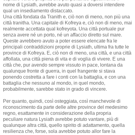
nome di Lysiath, avrebbe avuto quasi a doversi intendere
qual un insediamento distaccato.
Una città fondata da Tranith e, ciò non di meno, non più una
città tranitha. Una capitale di Kofreya e, ciò non di meno, mai
realmente accettata qual kofreyota. Una città portuale pur
senza avere né un porto, né un affaccio diretto sul mare.
Queste avrebbero avuto a poter essere elencate fra le
principali contraddizioni proprie di Lysiath, ultima fra tutte le
province di Kofreya. E, ciò non di meno, una città, e una città
affollata, una città piena di vita e di voglia di vivere. E una
città che, pur avendo sempre vissuto in pace, lontana da
qualunque fronte di guerra, in quel frangente si stava
ponendo costretta a fare i conti con la battaglia, e con una
battaglia che nessuno al mondo, in quel mondo,
probabilmente, sarebbe stato in grado di vincere.
Per quanto, quindi, così osteggiata, così manchevole di
riconoscimento da parte delle altre province del medesimo
regno, esattamente in considerazione della propria
peculiare natura Lysiath avrebbe potuto vantare, più di
qualunque altra città, quello spirito di adattamento, quella
resilienza che, forse, sola avrebbe potuto allor fare la