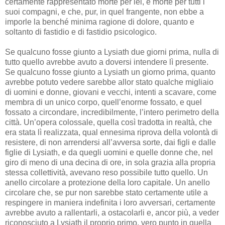
certamente rappresentato morte per lei, e morte per tutti i
suoi compagni, e che, pur, in quel frangente, non ebbe a
imporle la benché minima ragione di dolore, quanto e
soltanto di fastidio e di fastidio psicologico.
Se qualcuno fosse giunto a Lysiath due giorni prima, nulla di
tutto quello avrebbe avuto a doversi intendere lì presente.
Se qualcuno fosse giunto a Lysiath un giorno prima, quanto
avrebbe potuto vedere sarebbe allor stato qualche migliaio
di uomini e donne, giovani e vecchi, intenti a scavare, come
membra di un unico corpo, quell’enorme fossato, e quel
fossato a circondare, incredibilmente, l’intero perimetro della
città. Un’opera colossale, quella così tradotta in realtà, che
era stata lì realizzata, qual ennesima riprova della volontà di
resistere, di non arrendersi all’avversa sorte, dai figli e dalle
figlie di Lysiath, e da quegli uomini e quelle donne che, nel
giro di meno di una decina di ore, in sola grazia alla propria
stessa collettività, avevano reso possibile tutto quello. Un
anello circolare a protezione della loro capitale. Un anello
circolare che, se pur non sarebbe stato certamente utile a
respingere in maniera indefinita i loro avversari, certamente
avrebbe avuto a rallentarli, a ostacolarli e, ancor più, a veder
riconosciuto a Lysiath il proprio primo, vero punto in quella