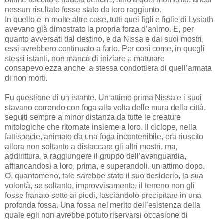
nessun risultato fosse stato da loro raggiunto.
In quello e in molte altre cose, tutti quei figli e figlie di Lysiath
avevano già dimostrato la propria forza d’animo. E, per
quanto avversati dal destino, e da Nissa e dai suoi mostri,
essi avrebbero continuato a farlo. Per così come, in quegli
stessi istanti, non mancò di iniziare a maturare
consapevolezza anche la stessa condottiera di quell’armata
di non morti.
Fu questione di un istante. Un attimo prima Nissa e i suoi
stavano correndo con foga alla volta delle mura della città,
seguiti sempre a minor distanza da tutte le creature
mitologiche che ritornate insieme a loro. Il ciclope, nella
fattispecie, animato da una foga incontenibile, era riuscito
allora non soltanto a distaccare gli altri mostri, ma,
addirittura, a raggiungere il gruppo dell’avanguardia,
affiancandosi a loro, prima, e superandoli, un attimo dopo.
O, quantomeno, tale sarebbe stato il suo desiderio, la sua
volontà, se soltanto, improvvisamente, il terreno non gli
fosse franato sotto ai piedi, lasciandolo precipitare in una
profonda fossa. Una fossa nel merito dell’esistenza della
quale egli non avrebbe potuto riservarsi occasione di