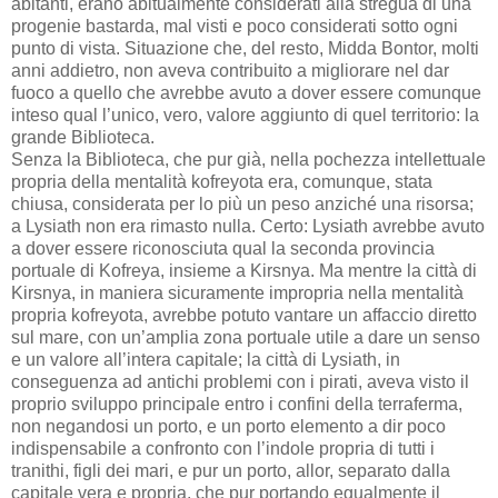
abitanti, erano abitualmente considerati alla stregua di una
progenie bastarda, mal visti e poco considerati sotto ogni
punto di vista. Situazione che, del resto, Midda Bontor, molti
anni addietro, non aveva contribuito a migliorare nel dar
fuoco a quello che avrebbe avuto a dover essere comunque
inteso qual l’unico, vero, valore aggiunto di quel territorio: la
grande Biblioteca.
Senza la Biblioteca, che pur già, nella pochezza intellettuale
propria della mentalità kofreyota era, comunque, stata
chiusa, considerata per lo più un peso anziché una risorsa;
a Lysiath non era rimasto nulla. Certo: Lysiath avrebbe avuto
a dover essere riconosciuta qual la seconda provincia
portuale di Kofreya, insieme a Kirsnya. Ma mentre la città di
Kirsnya, in maniera sicuramente impropria nella mentalità
propria kofreyota, avrebbe potuto vantare un affaccio diretto
sul mare, con un’amplia zona portuale utile a dare un senso
e un valore all’intera capitale; la città di Lysiath, in
conseguenza ad antichi problemi con i pirati, aveva visto il
proprio sviluppo principale entro i confini della terraferma,
non negandosi un porto, e un porto elemento a dir poco
indispensabile a confronto con l’indole propria di tutti i
tranithi, figli dei mari, e pur un porto, allor, separato dalla
capitale vera e propria, che pur portando egualmente il