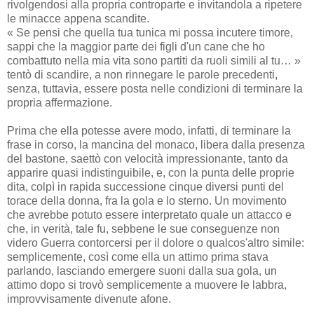
rivolgendosi alla propria controparte e invitandola a ripetere
le minacce appena scandite.
« Se pensi che quella tua tunica mi possa incutere timore,
sappi che la maggior parte dei figli d'un cane che ho
combattuto nella mia vita sono partiti da ruoli simili al tu… »
tentò di scandire, a non rinnegare le parole precedenti,
senza, tuttavia, essere posta nelle condizioni di terminare la
propria affermazione.
Prima che ella potesse avere modo, infatti, di terminare la
frase in corso, la mancina del monaco, libera dalla presenza
del bastone, saettò con velocità impressionante, tanto da
apparire quasi indistinguibile, e, con la punta delle proprie
dita, colpì in rapida successione cinque diversi punti del
torace della donna, fra la gola e lo sterno. Un movimento
che avrebbe potuto essere interpretato quale un attacco e
che, in verità, tale fu, sebbene le sue conseguenze non
videro Guerra contorcersi per il dolore o qualcos'altro simile:
semplicemente, così come ella un attimo prima stava
parlando, lasciando emergere suoni dalla sua gola, un
attimo dopo si trovò semplicemente a muovere le labbra,
improvvisamente divenute afone.