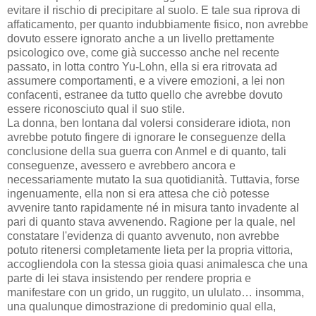
evitare il rischio di precipitare al suolo. E tale sua riprova di
affaticamento, per quanto indubbiamente fisico, non avrebbe
dovuto essere ignorato anche a un livello prettamente
psicologico ove, come già successo anche nel recente
passato, in lotta contro Yu-Lohn, ella si era ritrovata ad
assumere comportamenti, e a vivere emozioni, a lei non
confacenti, estranee da tutto quello che avrebbe dovuto
essere riconosciuto qual il suo stile.
La donna, ben lontana dal volersi considerare idiota, non
avrebbe potuto fingere di ignorare le conseguenze della
conclusione della sua guerra con Anmel e di quanto, tali
conseguenze, avessero e avrebbero ancora e
necessariamente mutato la sua quotidianità. Tuttavia, forse
ingenuamente, ella non si era attesa che ciò potesse
avvenire tanto rapidamente né in misura tanto invadente al
pari di quanto stava avvenendo. Ragione per la quale, nel
constatare l'evidenza di quanto avvenuto, non avrebbe
potuto ritenersi completamente lieta per la propria vittoria,
accogliendola con la stessa gioia quasi animalesca che una
parte di lei stava insistendo per rendere propria e
manifestare con un grido, un ruggito, un ululato… insomma,
una qualunque dimostrazione di predominio qual ella,