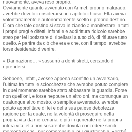
nuovamente, aveva reso proprio.
Ovviamente quanto avvenuto con Anmel, proprio malgrado,
avrebbe dovuto considerarsi un capitolo chiuso. Ella aveva
volontariamente e autonomamente scelto il proprio destino.
E ora che tale destino si stava iniziando a manifestare in tutti
i propri pregi e difetti, infantile e addirittura ridicolo sarebbe
stato per lei ipotizzare di ribellarsi a tutto ciò, di rifiutare tutto
quello. A partire da ciò che era e che, con il tempo, avrebbe
forse desiderato divenire.
« Dannazione… » sussurrò a denti stretti, cercando di
riprendersi.
Sebbene, infatti, avesse appena sconfitto un avversario,
l'ultima fra tutte le sciocchezze che avrebbe potuto compiere
in quel momento sarebbe stato abbassare la guardia. Forse
non quell'oni, e forse neppure un altro oni, ma comunque un
qualunque altro mostro, o semplice avversario, avrebbe
potuto approfittare di lei e della sua palese debolezza,
ragione per la quale, nella volontà di proseguire nella
propria vita da mercenaria, e più in generale nella propria
intera vita, ella non si sarebbe dovuta concedere simili
momenti di crisi, pur comprensibili, pur giustificabili. Perché