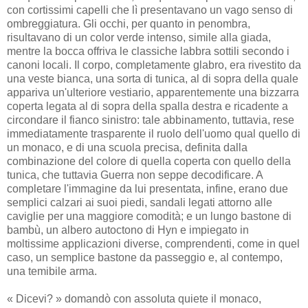
con cortissimi capelli che lì presentavano un vago senso di
ombreggiatura. Gli occhi, per quanto in penombra,
risultavano di un color verde intenso, simile alla giada,
mentre la bocca offriva le classiche labbra sottili secondo i
canoni locali. Il corpo, completamente glabro, era rivestito da
una veste bianca, una sorta di tunica, al di sopra della quale
appariva un'ulteriore vestiario, apparentemente una bizzarra
coperta legata al di sopra della spalla destra e ricadente a
circondare il fianco sinistro: tale abbinamento, tuttavia, rese
immediatamente trasparente il ruolo dell'uomo qual quello di
un monaco, e di una scuola precisa, definita dalla
combinazione del colore di quella coperta con quello della
tunica, che tuttavia Guerra non seppe decodificare. A
completare l'immagine da lui presentata, infine, erano due
semplici calzari ai suoi piedi, sandali legati attorno alle
caviglie per una maggiore comodità; e un lungo bastone di
bambù, un albero autoctono di Hyn e impiegato in
moltissime applicazioni diverse, comprendenti, come in quel
caso, un semplice bastone da passeggio e, al contempo,
una temibile arma.
« Dicevi? » domandò con assoluta quiete il monaco,