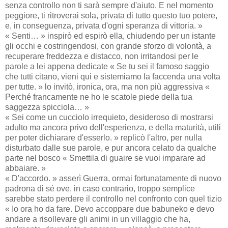
senza controllo non ti sarà sempre d'aiuto. E nel momento
peggiore, ti ritroverai sola, privata di tutto questo tuo potere,
e, in conseguenza, privata d'ogni speranza di vittoria. »
« Senti… » inspirò ed espirò ella, chiudendo per un istante
gli occhi e costringendosi, con grande sforzo di volontà, a
recuperare freddezza e distacco, non irritandosi per le
parole a lei appena dedicate « Se tu sei il famoso saggio
che tutti citano, vieni qui e sistemiamo la faccenda una volta
per tutte. » lo invitò, ironica, ora, ma non più aggressiva «
Perché francamente ne ho le scatole piede della tua
saggezza spicciola… »
« Sei come un cucciolo irrequieto, desideroso di mostrarsi
adulto ma ancora privo dell'esperienza, e della maturità, utili
per poter dichiarare d'esserlo. » replicò l'altro, per nulla
disturbato dalle sue parole, e pur ancora celato da qualche
parte nel bosco « Smettila di guaire se vuoi imparare ad
abbaiare. »
« D'accordo. » asserì Guerra, ormai fortunatamente di nuovo
padrona di sé ove, in caso contrario, troppo semplice
sarebbe stato perdere il controllo nel confronto con quel tizio
« Io ora ho da fare. Devo accoppare due babuneko e devo
andare a risollevare gli animi in un villaggio che ha,