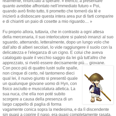
realmente, rinunciato a sperare. » elencò, a presentare
quanto avrebbe affrontato nell'immediato futuro « Poi,
quando avrò finito tutto, ti prometto che tornerò da tè e
inizierò a disboscare questa intera area pur di farti comparire
e di chiarirti un paio di cosette a mio riguardo… »
Fu proprio allora, tuttavia, che in contrasto a ogni attesa
della mercenaria, il suo interlocutore si palesò innanzi al suo
sguardo, atterrando, letteralmente, dopo un lungo volo che
dall'alto di alberi secolari, lo vide raggiungere il suolo con la
delicatezza e l'eleganza di un cigno. E colui che aveva
catalogato quale il vecchio saggio da lei già tutt'altro che
apprezzato, si rivelò essere decisamente più… giovane.
Con poco più di quattro lustri sulle spalle,
non cinque di certo, né tantomeno dieci
qual lei, il nuovo giunto si presentò quale
un qualunque giovane uomo di Hyn, con
fisico asciutto e muscolatura atletica. La
sua nuca, che ella non poté subito
scorgere a causa della presenza di un
largo cappello di paglia di forma
vagamente conica sopra la medesima, e da lì discendente
sin quasi a coprire il naso, era quasi completamente rasata,