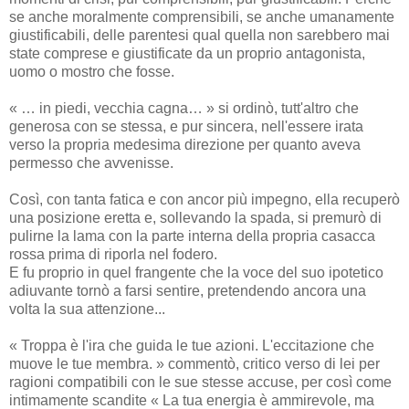
se anche moralmente comprensibili, se anche umanamente
giustificabili, delle parentesi qual quella non sarebbero mai
state comprese e giustificate da un proprio antagonista,
uomo o mostro che fosse.
« … in piedi, vecchia cagna… » si ordinò, tutt'altro che
generosa con se stessa, e pur sincera, nell'essere irata
verso la propria medesima direzione per quanto aveva
permesso che avvenisse.
Così, con tanta fatica e con ancor più impegno, ella recuperò
una posizione eretta e, sollevando la spada, si premurò di
pulirne la lama con la parte interna della propria casacca
rossa prima di riporla nel fodero.
E fu proprio in quel frangente che la voce del suo ipotetico
adiuvante tornò a farsi sentire, pretendendo ancora una
volta la sua attenzione...
« Troppa è l'ira che guida le tue azioni. L'eccitazione che
muove le tue membra. » commentò, critico verso di lei per
ragioni compatibili con le sue stesse accuse, per così come
intimamente scandite « La tua energia è ammirevole, ma