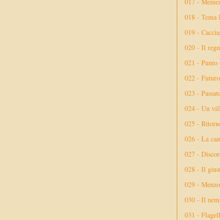
017 - Meme
018 - Tema l
019 - Caccia
020 - Il reg
021 - Punto 
022 - Futuro
023 - Passat
024 - Un vil
025 - Ritorno
026 - La ca
027 - Discor
028 - Il giu
029 - Menzog
030 - Il nem
031 - Flagel