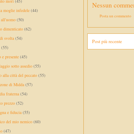
nto mori
(45)
Nessun commen
a moglie infedele
(44)
Posta un commento
 all'uomo
(50)
no dimenticato
(62)
di svolta
(54)
Post più recente
(55)
o e presente
(45)
laggio sotto assedio
(55)
 alla città del peccato
(55)
nzone di Midda
(57)
dia fraterna
(54)
sto prezzo
(52)
na e fiducia
(55)
ico del mio nemico
(60)
lo
(47)