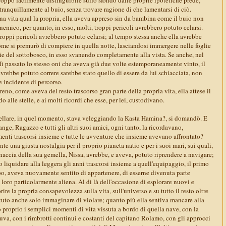
 tranquillamente al buio, senza trovare ragione di che lamentarsi di ciò.
 vita qual la propria, ella aveva appreso sin da bambina come il buio non
nemico, per quanto, in esso, molti, troppi pericoli avrebbero potuto celarsi.
troppi pericoli avrebbero potuto celarsi; al tempo stessa anche ella avrebbe
ome si premurò di compiere in quella notte, lasciandosi immergere nelle foglie
ie del sottobosco, in esso svanendo completamente alla vista. Se anche, nel
i lì passato lo stesso oni che aveva già due volte estemporaneamente vinto, il
vrebbe potuto correre sarebbe stato quello di essere da lui schiacciata, non
 incidente di percorso.
reno, come aveva del resto trascorso gran parte della propria vita, ella attese il
alle stelle, e ai molti ricordi che esse, per lei, custodivano.
tellare, in quel momento, stava veleggiando la Kasta Hamina?, si domandò. E
ange, Ragazzo e tutti gli altri suoi amici, ogni tanto, la ricordavano,
i trascorsi insieme e tutte le avventure che insieme avevano affrontato?
te una giusta nostalgia per il proprio pianeta natio e per i suoi mari, sui quali,
naccia della sua gemella, Nissa, avrebbe, e aveva, potuto riprendere a navigare;
liquidare alla leggera gli anni trascorsi insieme a quell'equipaggio, il primo
o, aveva nuovamente sentito di appartenere, di esserne divenuta parte
i loro particolarmente aliena. Al di là dell'occasione di esplorare nuovi e
rire la propria consapevolezza sulla vita, sull'universo e su tutto il resto oltre
tuto anche solo immaginare di violare; quanto più ella sentiva mancare alla
 proprio i semplici momenti di vita vissuta a bordo di quella nave, con la
uva, con i rimbrotti continui e costanti del capitano Rolamo, con gli approcci