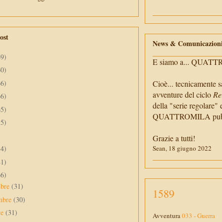
ost
News & Comunicazion
69)
E siamo a... QUAT
60)
66)
Cioè... tecnicamente s
avventure del ciclo
Re
66)
della "serie regolare" 
65)
QUATTROMILA pubbli
55)
Grazie a tutti!
34)
Sean, 18 giugno 2022
41)
66)
mbre
(31)
1589
mbre
(30)
re
(31)
Avventura
033 - Guerra