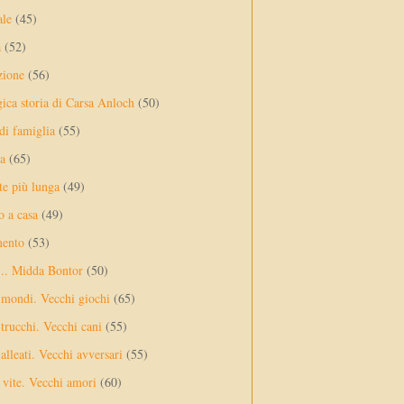
ale
(45)
a
(52)
zione
(56)
gica storia di Carsa Anloch
(50)
 di famiglia
(55)
a
(65)
te più lunga
(49)
o a casa
(49)
mento
(53)
... Midda Bontor
(50)
 mondi. Vecchi giochi
(65)
trucchi. Vecchi cani
(55)
alleati. Vecchi avversari
(55)
vite. Vecchi amori
(60)