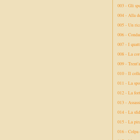
003 - Gli spe
004 - Alla d
005 - Un rica
006 - Conda
007 - I quatt
008 - La cor
009 - Trent'
010 - Il coll
011 - La spo
012 - La fort
013 - Assassi
014 - La sfid
015 - La pir
016 - Colpa 