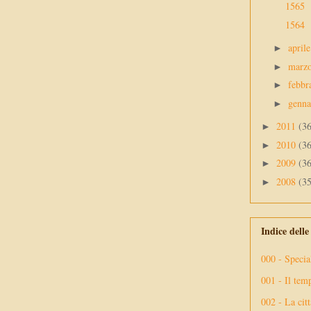
1565
1564
april
►
marz
►
febbr
►
genn
►
2011
(3
►
2010
(3
►
2009
(3
►
2008
(3
►
Indice dell
000 - Specia
001 - Il tem
002 - La citt