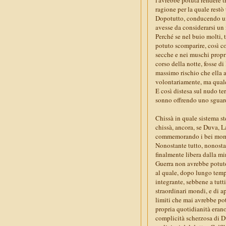
ragione per la quale restò
Dopotutto, conducendo una
avesse da considerarsi un 
Perché se nel buio molti, 
potuto scomparire, così c
secche e nei muschi propr
corso della notte, fosse d
massimo rischio che ella a
volontariamente, ma quale
E così distesa sul nudo ter
sonno offrendo uno sguardo 
Chissà in quale sistema s
chissà, ancora, se Duva, L
commemorando i bei moment
Nonostante tutto, nonostan
finalmente libera dalla mi
Guerra non avrebbe potuto 
al quale, dopo lungo temp
integrante, sebbene a tutt
straordinari mondi, e di ap
limiti che mai avrebbe po
propria quotidianità erano
complicità scherzosa di D