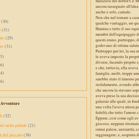
maliziosi del dottor Ce’Sh
ancora rassegnato all'idea
anche e solo, carnale.
Non che nel tornare a casa
e
(30)
qualche vantaggio, un qu
Hamina e tutto il suo equ
o
(31)
membri dell'equipaggio de
aio
(29)
questi erano, purtroppo, d
godevano di ottima salut
aio
(31)
Purtroppo per lei, la sua 
65)
le aveva imposto la propri
diverse, facendo proprie c
66)
e che, tuttavia, ella aveva
64)
famiglie, molti, troppi am
sarebbe stato il rimorso p
56)
stolidamente, avendo alfine
che ancora la stavano aspet
aveva preso la sua decisio
galassie alle quali, in f
e Avventure
una volta l'aveva attesa pe
fedeltà che tutto l'amore 
li
(32)
Eppure, così come egli a
giocoso, neppure ritornata 
pio nella palude
(21)
ormai palese, anzianità, c
raggiungere; e, sospinta 
à del peccato
(38)