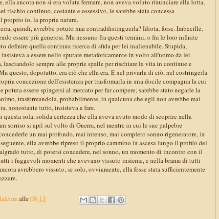
ce, ella ancora non si era voluta fermare, non aveva voluto rinunciare alla lotta,
nel rischio continuo, costante e ossessivo, le sarebbe stata concessa
l proprio io, la propria natura.
rra, quindi, avrebbe potuto mai contraddistinguerla? Idiota, forse. Imbecille,
ndo essere più generosi. Ma nessuno fra questi termini, o fra le loro infinite
o definire quella continua ricerca di sfida per lei inalienabile. Stupida,
 e insisteva a essere nello sputare metaforicamente in volto all'uomo da lei
, lasciandolo sempre alle proprie spalle per rischiare la vita in continue e
 questo, dopotutto, era ciò che ella era. E nel privarla di ciò, nel costringerla
propria concezione dell'esistenza per trasformarla in una docile compagna la cui
 potuta essere spingersi al mercato per far compere; sarebbe stato negarle la
o animo, trasformandola, probabilmente, in qualcuna che egli non avrebbe mai
a, nonostante tutto, insisteva a fare.
 questa sola, solida certezza che ella aveva avuto modo di scoprire nella
un sorriso si aprì sul volto di Guerra, nel mentre in cui le sue palpebre
concederle un mai profondo, mai intenso, mai completo sonno rigeneratore, in
o seguente, ella avrebbe ripreso il proprio cammino in ascesa lungo il profilo del
grado tutto, di potersi concedere, nel sonno, un momento di incontro con il
tutti i fuggevoli momenti che avevano vissuto insieme, e nella brama di tutti
 ancora avrebbero vissuto, se solo, ovviamente, ella fosse stata sufficientemente
azzare.
Malcom
alle
08:13