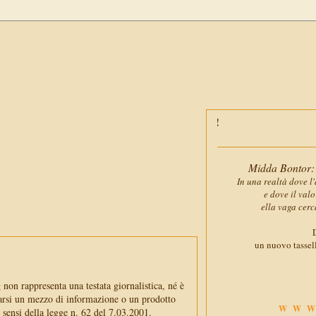
Midda Bontor: 
In una realtà dove l'
e dove il val
ella vaga cerc
D
un nuovo tassell
non rappresenta una testata giornalistica, né è
arsi un mezzo di informazione o un prodotto
WWW
i sensi della legge n. 62 del 7.03.2001.