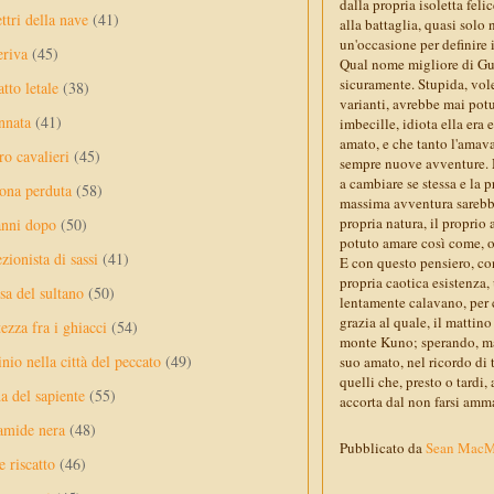
dalla propria isoletta feli
ttri della nave
(41)
alla battaglia, quasi solo 
un'occasione per definire i
eriva
(45)
Qual nome migliore di Gue
sicuramente. Stupida, vole
tto letale
(38)
varianti, avrebbe mai potut
nnata
(41)
imbecille, idiota ella era
amato, e che tanto l'amava
ro cavalieri
(45)
sempre nuove avventure. Ma
a cambiare se stessa e la 
ona perduta
(58)
massima avventura sarebbe
propria natura, il propri
anni dopo
(50)
potuto amare così come, or
ezionista di sassi
(41)
E con questo pensiero, con
propria caotica esistenza, 
sa del sultano
(50)
lentamente calavano, per 
grazia al quale, il mattin
ezza fra i ghiacci
(54)
monte Kuno; sperando, mal
nio nella città del peccato
(49)
suo amato, nel ricordo di 
quelli che, presto o tardi,
a del sapiente
(55)
accorta dal non farsi amm
amide nera
(48)
Pubblicato da
Sean Mac
e riscatto
(46)