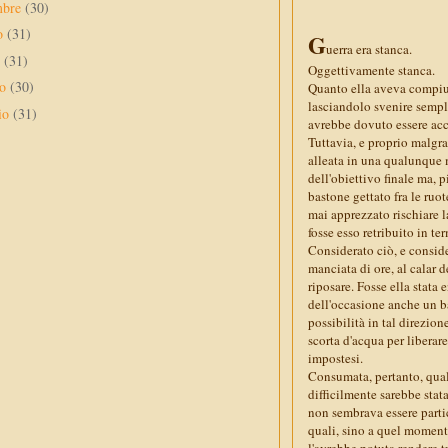
mbre
(30)
to
(31)
G
uerra era stanca.
o
(31)
Oggettivamente stanca.
no
(30)
Quanto ella aveva compiut
lasciandolo svenire sempl
io
(31)
avrebbe dovuto essere acco
Tuttavia, e proprio malgr
alleata in una qualunque 
dell'obiettivo finale ma,
bastone gettato fra le ruo
mai apprezzato rischiare 
fosse esso retribuito in t
Considerato ciò, e consid
manciata di ore, al calar d
riposare. Fosse ella stata
dell'occasione anche un ba
possibilità in tal direzio
scorta d'acqua per liberare
impostesi.
Consumata, pertanto, qualc
difficilmente sarebbe stata
non sembrava essere partic
quali, sino a quel momento
l'avrebbe potuta rendere t