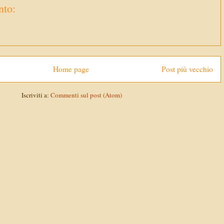
to:
Home page
Post più vecchio
Iscriviti a:
Commenti sul post (Atom)