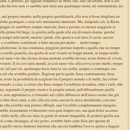
enn, e, persino, gli agguati romantici di Mars, che, sino all'ultimo, non si era
 che fra loro non vi sarebbe mai stata una qualunque storia, né sentimentale, né,
, nel proprio mondo, nella propria quotidianità, ella non si fosse ritagliata un
alche guadagno, e non solo meramente materiale. Ma, malgrado ciò, la Kasta
ipaggio le sarebbero sempre mancate, forse e persino in misura maggiore ai
lla prima Jol'Ange, la goletta sulla quale ella era divenuta donna: perché
a tempo tutti morti; mentre i primi, ella sperava con tutto il cuore, ancora
e e avrebbero continuato a farlo ancora per molto… molto tempo.
maledizione, la sua condanna, peggiore persino rispetto a quella che un tempo
a sorella gemella, era quella di aver vissuto in troppi mondi, in troppe realtà
osì tante vite che alcuna donna mortale avrebbe dovuto avere diritto di vivere,
 vissuto. E in così tanti mondi, in così tante vite, ella aveva avuto molte, troppe
ori, tali per cui, qualunque fosse stata la sua scelta, sempre e comunque suo
er ciò che avrebbe perduto. Ragione per la quale, forse correttamente, forse
 avuto la possibilità di scegliere tra il proprio mondo e le stelle; fra coloro
tando, a casa, e coloro che forse sempre l'avrebbero ricordata, oltre i cieli; ella
ne, seguendo il proprio cuore e la propria natura, nell'abbandonare quelle
ondo, non apparteneva, e tornando nel caldo abbraccio dell'unico uomo che già
r oltre dieci anni, e che, ella era certa, ancora la stava attendendo, con una
che ella avrebbe mai potuto offrirgli, mai l'avrebbe completamente ripagato.
vrebbe sicuramente evidenziato non qual rimprovero, ma qual dolce accenno
dalle stelle, ella era stata in grado di restare tranquilla, di godersi quella sua,
osì come chiunque, al suo posto, avrebbe fatto carte false per sperare di
da quello stesso demone interiore che ancora bambina l'aveva spinta a fuggire