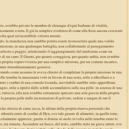
o, avrebbe privato le membra di chiunque d'ogni barlume di vitalità,
icemente a terra. E già la semplice evidenza di come ella fosse ancora cosciente
lta qual un'incredibile vittoria morale.
ado, la stanchezza non sarebbe potuta essere riconosciuta quale una valida
missione, in una qualunque battaglia, non collaborando al perseguimento
 piuttosto e peggio, intralciando il raggiungimento del medesimo come un
te di un carro. E Guerra, per quanto coraggiosa, per quanto ardita, non avrebbe
la propria sopravvivenza per una semplice missione, per un comune incarico,
ermini straordinariamente generosi.
erando come nessuno le aveva chiesto di completare la propria missione in una
elle tenebre la mercenaria votò in favore di una sosta, utile a rifocillarsi e a
 entro i confini di una comoda locanda, inevitabile sarebbe stato approfittare
gno, utile a ripulsi dallo schifo accumulatosi sulla sua pelle: in assenza di una
ne, tuttavia, ella non avrebbe certamente sprecato una sola goccia della propria
 la propria pelle dalle incrostazioni di polvere, sudore e sangue di oni lì
he striscia di carne secca, le ultime della propria riserva personale che
 rifornita entro di confini di Hyn, ove tale genere di alimento, in quelle terre,
olarmente apprezza; guerra si distese al suolo avvolta nelle tenebre entro le
, era rimasta. Accendere un fuoco, del resto, sarebbe stato un grave errore, ove
roppo facilmente distinguibile sullo sfondo dalle proprie ipotetiche prede,