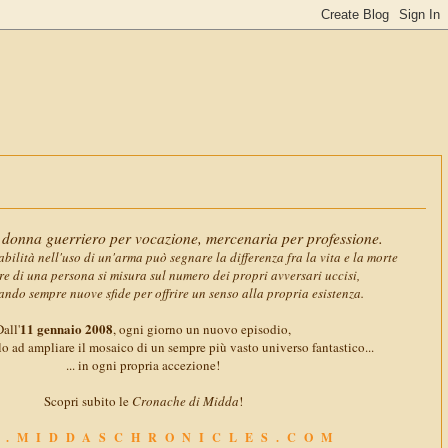
11 gennaio
donna guerriero per vocazione, mercenaria per professione.
abilità nell'uso di un'arma può segnare la differenza fra la vita e la morte
ore di una persona si misura sul numero dei propri avversari uccisi,
ando sempre nuove sfide per offrire un senso alla propria esistenza.
11 gennaio 2008
all'
, ogni giorno un nuovo episodio,
o ad ampliare il mosaico di un sempre più vasto universo fantastico...
... in ogni propria accezione!
Scopri subito le
Cronache di Midda
!
.MIDDASCHRONICLES.COM