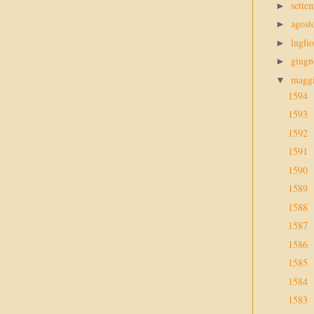
sette
►
agos
►
lugli
►
giug
►
magg
▼
1594
1593
1592
1591
1590
1589
1588
1587
1586
1585
1584
1583