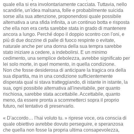
quale ella si era involontariamente cacciata. Tuttavia, nello
scandirle, un'idea malsana, folle e probabilmente suicida
sorse alla sua attenzione, proponendosi quale possibile
alternativa a una sfida infinita, a un continuo botta e risposta
che ella non era certa sarebbe stata in grado di mantenere
ancora a lungo. Perché dopo il doppio scontro con l'oni, e
più di due dozzine di palle di fuoco respinte o evitate,
naturale anche per una donna della sua tempra sarebbe
stato iniziare a cedere, a indebolirsi. E un minimo
cedimento, una semplice debolezza, avrebbe significato per
lei solo morte, in quel momento, in quella condizione.
Non che fosse desiderosa di anticipare la tragica ora della
sua dipartita, ma in una condizione sufficientemente
disperata qual si stava tratteggiando, di istante in istante, la
sua, ogni possibile alternativa all'inevitabile, per quanto
rischiosa, sarebbe stata accettabile. Accettabile, quanto
meno, da essere pronta a scommetterci sopra il proprio
futuro, nel tentativo di preservarlo.
« D'accordo… l'hai voluto tu. » riprese voce, ora conscia di
quale obiettivo avrebbe dovuto perseguire, e speranzosa
che quella non fosse la propria ultima consapevolezza,