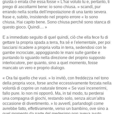
giusta o errata che essa fosse « L'hai voluto tu e, pertanto, ti
prego di ascoltarmi bene: io sono chiusa. » scandì, pur
errando nella scelta dell'impostazione di una tanto severa
frase e, subito, insistendo nel proprio errore « Io sono
chiusa. Hai capito bene. Sono chiusa perché sono stanca di
questo gioco. Quindi… »
E a immediato seguito di quel quindi, ciò che ella fece fu di
gettare la propria spada a terra, fra sé e l'elementale, per poi
lasciarsi ricadere a propria volta in terra, sedendosi con le
gambe incrociate, appoggiando le mani sulle gambe e
puntando lo sguardo nella direzione del proprio supposto
interlocutore, per quanto, sino a quel momento, fosse
mancato un vero e proprio dialogo.
« Ora fai quello che vuoi. » lo invitò, con freddezza nel tono
della propria voce, forse anche eccessivamente forzata nella
volontà di coprire un naturale timore « Se vuoi incenerirmi,
fallo pure. Io non mi opporrò. Ma, in tal modo, tu perderai
una compagna di giochi, restando solo, senza alcun'altra
occasione di divertimento. » lo avvertì, parlandogli come
avrebbe fatto, effettivamente, verso un bambino, ove sino a
quel momento da parte del medesimo non aveva avuto