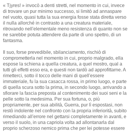
« Tjyres! » invocò a denti stretti, nel momento in cui, invece
di trovare un pur minimo successo, si limitò ad annaspare
nel vuoto, quasi tutta la sua energia fosse stata diretta verso
il nulla allorché in contrasto a una creatura materiale,
ritrovando nell'elementale meno resistenza di quanto non se
ne sarebbe potuta attendere da parte di uno spettro, di un
fantasma.
Il suo, forse prevedibile, sbilanciamento, rischiò di
comprometterla nel momento in cui, proprio malgrado, ella
espose la schiena a quella creatura, a quel mostro, qual a
tutti gli effetti esso era, e questi non tardò ad approfittarne. A
rimetterci, sotto il tocco delle mani di quell'essere
immateriale, fu la sua casacca rossa, in primo luogo, e parte
di quella scura sotto la prima, in secondo luogo, arrivando a
sfiorare la fascia preposta al contenimento dei suoi seni e la
pelle sotto la medesima. Per sua fortuna, o, più
propriamente, per sua abilità, Guerra, pur lì espostasi, non
restò indolente nel confronto con la propria inferiorità, subito
rimediando all'errore nel gettarsi completamente in avanti, e
verso il suolo, in una capriola volta ad allontanarla dal
proprio scherzoso nemico prima che per lei potesse essere