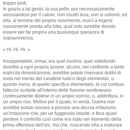
troppo tardi.
In grazia a tal gesto, la sua pelle, pur necessariamente
arrossandosi per il calore, non risultò lesa, non si ustionò, ed
ella, al termine del proprio movimento, riuscì a ergersi
nuovamente pronta alla lotta, qual solo avrebbe dovuto
essere per far propria una qualunque speranza di
sopravvivenza.
« Hi. Hi. Hi. »
Insopportabile, ormai, era quel risolino, quel sottofondo
divertito a ogni propria azione: alcuno, nel confronto a tanto
esplicita dimostrazione, avrebbe potuto riservarsi dubbi di
sorta nel merito del carattere ludico degli elementali, o,
quanto meno, di quello specifico elementale, le cui confuse
fattezze scolpite all'interno delle fiamme sembravano
continuamente distese in un ampio sorriso, o, addirittura, in
un ampio riso. Motivo per il quale, in verità, Guerra non
avrebbe potuto ovviare a provare una decisa irritazione,
un'irritazione che, per un fuggevole istante, e fece quasi
perdere il controllo così come era stato nel momento della
prima offensiva dell'oni, ma che, riuscendo ella a maturare