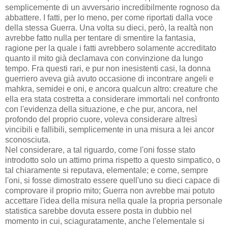
semplicemente di un avversario incredibilmente rognoso da
abbattere. I fatti, per lo meno, per come riportati dalla voce
della stessa Guerra. Una volta su dieci, però, la realtà non
avrebbe fatto nulla per tentare di smentire la fantasia,
ragione per la quale i fatti avrebbero solamente accreditato
quanto il mito già declamava con convinzione da lungo
tempo. Fra questi rari, e pur non inesistenti casi, la donna
guerriero aveva già avuto occasione di incontrare angeli e
mahkra, semidei e oni, e ancora qualcun altro: creature che
ella era stata costretta a considerare immortali nel confronto
con l'evidenza della situazione, e che pur, ancora, nel
profondo del proprio cuore, voleva considerare altresì
vincibili e fallibili, semplicemente in una misura a lei ancor
sconosciuta.
Nel considerare, a tal riguardo, come l'oni fosse stato
introdotto solo un attimo prima rispetto a questo simpatico, o
tal chiaramente si reputava, elementale; e come, sempre
l'oni, si fosse dimostrato essere quell'uno su dieci capace di
comprovare il proprio mito; Guerra non avrebbe mai potuto
accettare l'idea della misura nella quale la propria personale
statistica sarebbe dovuta essere posta in dubbio nel
momento in cui, sciaguratamente, anche l'elementale si