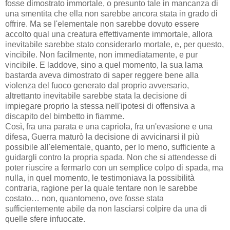
fosse dimostrato immortale, o presunto tale in mancanza di
una smentita che ella non sarebbe ancora stata in grado di
offrire. Ma se l'elementale non sarebbe dovuto essere
accolto qual una creatura effettivamente immortale, allora
inevitabile sarebbe stato considerarlo mortale, e, per questo,
vincibile. Non facilmente, non immediatamente, e pur
vincibile. E laddove, sino a quel momento, la sua lama
bastarda aveva dimostrato di saper reggere bene alla
violenza del fuoco generato dal proprio avversario,
altrettanto inevitabile sarebbe stata la decisione di
impiegare proprio la stessa nell'ipotesi di offensiva a
discapito del bimbetto in fiamme.
Così, fra una parata e una capriola, fra un'evasione e una
difesa, Guerra maturò la decisione di avvicinarsi il più
possibile all'elementale, quanto, per lo meno, sufficiente a
guidargli contro la propria spada. Non che si attendesse di
poter riuscire a fermarlo con un semplice colpo di spada, ma
nulla, in quel momento, le testimoniava la possibilità
contraria, ragione per la quale tentare non le sarebbe
costato… non, quantomeno, ove fosse stata
sufficientemente abile da non lasciarsi colpire da una di
quelle sfere infuocate.