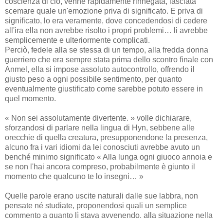
coscienza di ciò, venne rapidamente rinnegata, lasciata
scemare quale un'emozione priva di significato. E priva di
significato, lo era veramente, dove concedendosi di cedere
all'ira ella non avrebbe risolto i propri problemi… li avrebbe
semplicemente e ulteriormente complicati.
Perciò, fedele alla se stessa di un tempo, alla fredda donna
guerriero che era sempre stata prima dello scontro finale con
Anmel, ella si impose assoluto autocontrollo, offrendo il
giusto peso a ogni possibile sentimento, per quanto
eventualmente giustificato come sarebbe potuto essere in
quel momento.
« Non sei assolutamente divertente. » volle dichiarare,
sforzandosi di parlare nella lingua di Hyn, sebbene alle
orecchie di quella creatura, presupponendone la presenza,
alcuno fra i vari idiomi da lei conosciuti avrebbe avuto un
benché minimo significato « Alla lunga ogni giuoco annoia e
se non l'hai ancora compreso, probabilmente è giunto il
momento che qualcuno te lo insegni… »
Quelle parole erano uscite naturali dalle sue labbra, non
pensate né studiate, proponendosi quali un semplice
commento a quanto lì stava avvenendo, alla situazione nella