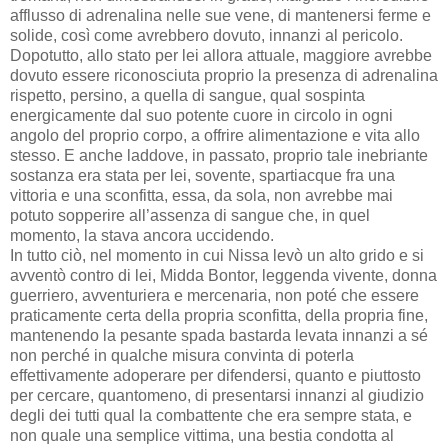
afflusso di adrenalina nelle sue vene, di mantenersi ferme e
solide, così come avrebbero dovuto, innanzi al pericolo.
Dopotutto, allo stato per lei allora attuale, maggiore avrebbe
dovuto essere riconosciuta proprio la presenza di adrenalina
rispetto, persino, a quella di sangue, qual sospinta
energicamente dal suo potente cuore in circolo in ogni
angolo del proprio corpo, a offrire alimentazione e vita allo
stesso. E anche laddove, in passato, proprio tale inebriante
sostanza era stata per lei, sovente, spartiacque fra una
vittoria e una sconfitta, essa, da sola, non avrebbe mai
potuto sopperire all’assenza di sangue che, in quel
momento, la stava ancora uccidendo.
In tutto ciò, nel momento in cui Nissa levò un alto grido e si
avventò contro di lei, Midda Bontor, leggenda vivente, donna
guerriero, avventuriera e mercenaria, non poté che essere
praticamente certa della propria sconfitta, della propria fine,
mantenendo la pesante spada bastarda levata innanzi a sé
non perché in qualche misura convinta di poterla
effettivamente adoperare per difendersi, quanto e piuttosto
per cercare, quantomeno, di presentarsi innanzi al giudizio
degli dei tutti qual la combattente che era sempre stata, e
non quale una semplice vittima, una bestia condotta al