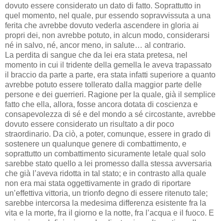
dovuto essere considerato un dato di fatto. Soprattutto in
quel momento, nel quale, pur essendo sopravvissuta a una
ferita che avrebbe dovuto vederla ascendere in gloria ai
propri dei, non avrebbe potuto, in alcun modo, considerarsi
né in salvo, né, ancor meno, in salute… al contrario.
La perdita di sangue che da lei era stata pretesa, nel
momento in cui il tridente della gemella le aveva trapassato
il braccio da parte a parte, era stata infatti superiore a quanto
avrebbe potuto essere tollerato dalla maggior parte delle
persone e dei guerrieri. Ragione per la quale, già il semplice
fatto che ella, allora, fosse ancora dotata di coscienza e
consapevolezza di sé e del mondo a sé circostante, avrebbe
dovuto essere considerato un risultato a dir poco
straordinario. Da ciò, a poter, comunque, essere in grado di
sostenere un qualunque genere di combattimento, e
soprattutto un combattimento sicuramente letale qual solo
sarebbe stato quello a lei promesso dalla stessa avversaria
che già l’aveva ridotta in tal stato; e in contrasto alla quale
non era mai stata oggettivamente in grado di riportare
un’effettiva vittoria, un trionfo degno di essere ritenuto tale;
sarebbe intercorsa la medesima differenza esistente fra la
vita e la morte, fra il giorno e la notte, fra l’acqua e il fuoco. E