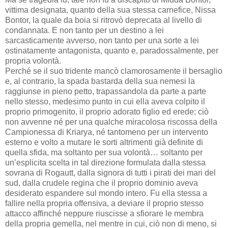
vittima designata, quanto della sua stessa carnefice, Nissa
Bontor, la quale da boia si ritrovò deprecata al livello di
condannata. E non tanto per un destino a lei
sarcasticamente avverso, non tanto per una sorte a lei
ostinatamente antagonista, quanto e, paradossalmente, per
propria volontà.
Perché se il suo tridente mancò clamorosamente il bersaglio
e, al contrario, la spada bastarda della sua nemesi la
raggiunse in pieno petto, trapassandola da parte a parte
nello stesso, medesimo punto in cui ella aveva colpito il
proprio primogenito, il proprio adorato figlio ed erede; ciò
non avvenne né per una qualche miracolosa riscossa della
Campionessa di Kriarya, né tantomeno per un intervento
esterno e volto a mutare le sorti altrimenti già definite di
quella sfida, ma soltanto per sua volontà… soltanto per
un’esplicita scelta in tal direzione formulata dalla stessa
sovrana di Rogautt, dalla signora di tutti i pirati dei mari del
sud, dalla crudele regina che il proprio dominio aveva
desiderato espandere sul mondo intero. Fu ella stessa a
fallire nella propria offensiva, a deviare il proprio stesso
attacco affinché neppure riuscisse a sfiorare le membra
della propria gemella, nel mentre in cui, ciò non di meno, si