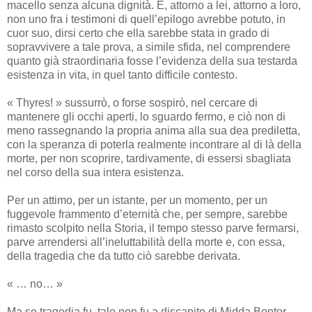
macello senza alcuna dignità. E, attorno a lei, attorno a loro,
non uno fra i testimoni di quell’epilogo avrebbe potuto, in
cuor suo, dirsi certo che ella sarebbe stata in grado di
sopravvivere a tale prova, a simile sfida, nel comprendere
quanto già straordinaria fosse l’evidenza della sua testarda
esistenza in vita, in quel tanto difficile contesto.
« Thyres! » sussurrò, o forse sospirò, nel cercare di
mantenere gli occhi aperti, lo sguardo fermo, e ciò non di
meno rassegnando la propria anima alla sua dea prediletta,
con la speranza di poterla realmente incontrare al di là della
morte, per non scoprire, tardivamente, di essersi sbagliata
nel corso della sua intera esistenza.
Per un attimo, per un istante, per un momento, per un
fuggevole frammento d’eternità che, per sempre, sarebbe
rimasto scolpito nella Storia, il tempo stesso parve fermarsi,
parve arrendersi all’ineluttabilità della morte e, con essa,
della tragedia che da tutto ciò sarebbe derivata.
« … no… »
Ma se tragedia fu, tale non fu a discapito di Midda Bontor,