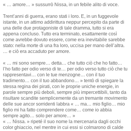
« … amore… » sussurrò Nissa, in un febile alito di voce.
Trent’anni di guerra, erano stati i loro. E, in un fuggevole
istante, in un attimo addirittura neppur percepito da parte di
una delle due protagoniste di tale dramma, tutto si era
appena concluso. Tutto era terminato, esattamente così
come avrebbe dovuto essere, come era inevitabile sarebbe
stato: nella morte di una fra loro, uccisa per mano dell’altra.
… e ciò era accaduto per amore.
« … mi sono sempre… detta… che tutto ciò che ho fatto…
l’ho fatto per odio verso di te… per odio verso tutto ciò che tu
rappresentavi… con le tue menzogne… con il tuo
tradimento… con il tuo abbandono… » tentò di spiegare la
stessa regina dei pirati, con le proprie uniche energie, in
parole sempre più deboli, sempre più impercettibili, tanto da
risultare scandite semplicemente da un tremante movimento
delle sue ancor sorridenti labbra « … ma… mio figlio… mio
figlio mi ha fatto comprendere come… come io abbia
sempre agito… solo per amore… »
« … Nissa. » ripeté il suo nome la mercenaria dagli occhi
color ghiaccio, nel mentre in cui essi si colmarono di calde