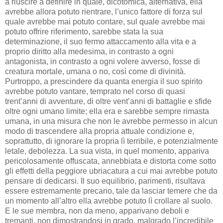
a riuscire a definire in quale, dicotomica, alternativa, ella
avrebbe allora potuto rientrare, l’unico fattore di forza sul
quale avrebbe mai potuto contare, sul quale avrebbe mai
potuto offrire riferimento, sarebbe stata la sua
determinazione, il suo fermo attaccamento alla vita e a
proprio diritto alla medesima, in contrasto a ogni
antagonista, in contrasto a ogni volere avverso, fosse di
creatura mortale, umana o no, così come di divinità.
Purtroppo, a prescindere da quanta energia il suo spirito
avrebbe potuto vantare, temprato nel corso di quasi
trent’anni di avventure, di oltre vent’anni di battaglie e sfide
oltre ogni umano limite; ella era e sarebbe sempre rimasta
umana, in una misura che non le avrebbe permesso in alcun
modo di trascendere alla propria attuale condizione e,
soprattutto, di ignorare la propria lì terribile, e potenzialmente
letale, debolezza. La sua vista, in quel momento, appariva
pericolosamente offuscata, annebbiata e distorta come sotto
gli effetti della peggiore ubriacatura a cui mai avrebbe potuto
pensare di dedicarsi. Il suo equilibrio, parimenti, risultava
essere estremamente precario, tale da lasciar temere che da
un momento all’altro ella avrebbe potuto lì crollare al suolo.
E le sue membra, non da meno, apparivano deboli e
tremanti, non dimostrandosi in grado, malgrado l’incredibile