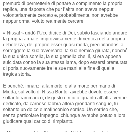
premurò di permetterle di portare a compimento la propria
replica, una risposta che pur l’altra non aveva neppur
volontariamente cercato e, probabilmente, non avrebbe
neppur ormai voluto realmente cercare.
« Nissa! » gridò l’Ucciditrice di Dei, subito lasciando andare
la propria arma e, improvvisamente dimentica della propria
debolezza, del proprio esser quasi morta, precipitandosi a
sorreggere la sua avversaria, la sua nemica giurata, nonché
la sua unica sorella, la sua gemella che, lì, si era appena
suicidata contro la sua stessa lama, dopo essersi premurata
di porla nuovamente fra le sue mani alla fine di quella
tragica storia.
E benché, innanzi alla morte, e alla morte per mano di
Midda, sul volto di Nissa Bontor avrebbe dovuto essere
soltanto rammarico, disgusto e rifiuto; quanto all’altra venne
dedicato, da carnose labbra allora grondanti sangue, fu
soltanto un dolce e malinconico sorriso. Un sorriso che,
senza particolare impegno, chiunque avrebbe potuto allora
giudicare qual carico di rimpianto.