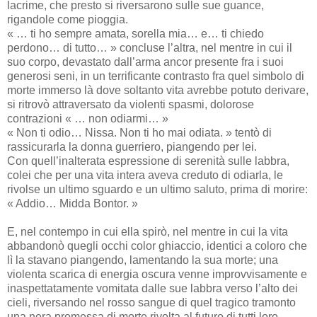
lacrime, che presto si riversarono sulle sue guance,
rigandole come pioggia.
« … ti ho sempre amata, sorella mia… e… ti chiedo
perdono… di tutto… » concluse l’altra, nel mentre in cui il
suo corpo, devastato dall’arma ancor presente fra i suoi
generosi seni, in un terrificante contrasto fra quel simbolo di
morte immerso là dove soltanto vita avrebbe potuto derivare,
si ritrovò attraversato da violenti spasmi, dolorose
contrazioni « … non odiarmi… »
« Non ti odio… Nissa. Non ti ho mai odiata. » tentò di
rassicurarla la donna guerriero, piangendo per lei.
Con quell’inalterata espressione di serenità sulle labbra,
colei che per una vita intera aveva creduto di odiarla, le
rivolse un ultimo sguardo e un ultimo saluto, prima di morire:
« Addio… Midda Bontor. »
E, nel contempo in cui ella spirò, nel mentre in cui la vita
abbandonò quegli occhi color ghiaccio, identici a coloro che
lì la stavano piangendo, lamentando la sua morte; una
violenta scarica di energia oscura venne improvvisamente e
inaspettatamente vomitata dalle sue labbra verso l’alto dei
cieli, riversando nel rosso sangue di quel tragico tramonto
una nera promessa di morte rivolta al futuro di tutti loro.