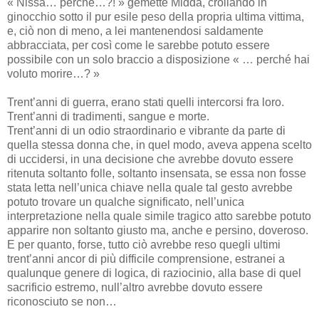
« Nissa… perché…?! » gemette Midda, crollando in
ginocchio sotto il pur esile peso della propria ultima vittima,
e, ciò non di meno, a lei mantenendosi saldamente
abbracciata, per così come le sarebbe potuto essere
possibile con un solo braccio a disposizione « … perché hai
voluto morire…? »
Trent’anni di guerra, erano stati quelli intercorsi fra loro.
Trent’anni di tradimenti, sangue e morte.
Trent’anni di un odio straordinario e vibrante da parte di
quella stessa donna che, in quel modo, aveva appena scelto
di uccidersi, in una decisione che avrebbe dovuto essere
ritenuta soltanto folle, soltanto insensata, se essa non fosse
stata letta nell’unica chiave nella quale tal gesto avrebbe
potuto trovare un qualche significato, nell’unica
interpretazione nella quale simile tragico atto sarebbe potuto
apparire non soltanto giusto ma, anche e persino, doveroso.
E per quanto, forse, tutto ciò avrebbe reso quegli ultimi
trent’anni ancor di più difficile comprensione, estranei a
qualunque genere di logica, di raziocinio, alla base di quel
sacrificio estremo, null’altro avrebbe dovuto essere
riconosciuto se non…