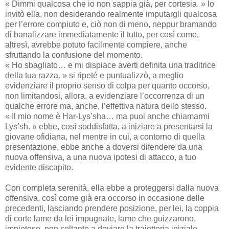
« Dimmi qualcosa che io non sappia già, per cortesia. » lo
invitò ella, non desiderando realmente imputargli qualcosa
per l’errore compiuto e, ciò non di meno, neppur bramando
di banalizzare immediatamente il tutto, per così come,
altresì, avrebbe potuto facilmente compiere, anche
sfruttando la confusione del momento.
« Ho sbagliato… e mi dispiace averti definita una traditrice
della tua razza. » si ripeté e puntualizzò, a meglio
evidenziare il proprio senso di colpa per quanto occorso,
non limitandosi, allora, a evidenziare l’occorrenza di un
qualche errore ma, anche, l’effettiva natura dello stesso.
« Il mio nome è Har-Lys’sha… ma puoi anche chiamarmi
Lys’sh. » ebbe, così soddisfatta, a iniziare a presentarsi la
giovane ofidiana, nel mentre in cui, a contorno di quella
presentazione, ebbe anche a doversi difendere da una
nuova offensiva, a una nuova ipotesi di attacco, a tuo
evidente discapito.
Con completa serenità, ella ebbe a proteggersi dalla nuova
offensiva, così come già era occorso in occasione delle
precedenti, lasciando prendere posizione, per lei, la coppia
di corte lame da lei impugnate, lame che guizzarono,
impietose, non soltanto a deviare la traiettoria iniziale