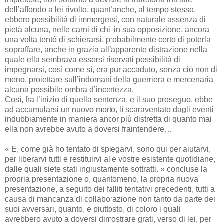
dell’affondo a lei rivolto, quant’anche, al tempo stesso,
ebbero possibilità di immergersi, con naturale assenza di
pietà alcuna, nelle carni di chi, in sua opposizione, ancora
una volta tentò di schierarsi, probabilmente certo di poterla
sopraffare, anche in grazia all’apparente distrazione nella
quale ella sembrava essersi riservati possibilità di
impegnarsi, così come sì, era pur accaduto, senza ciò non di
meno, proiettare sull’indomani della guerriera e mercenaria
alcuna possibile ombra d’incertezza.
Così, fra l’inizio di quella sentenza, e il suo proseguo, ebbe
ad accumularsi un nuovo morto, lì scaraventato dagli eventi
indubbiamente in maniera ancor più distretta di quanto mai
ella non avrebbe avuto a doversi fraintendere…
« E, come già ho tentato di spiegarvi, sono qui per aiutarvi,
per liberarvi tutti e restituirvi alle vostre esistente quotidiane,
dalle quali siete stati ingiustamente sottratti. » concluse la
propria presentazione o, quantomeno, la propria nuova
presentazione, a seguito dei falliti tentativi precedenti, tutti a
causa di mancanza di collaborazione non tanto da parte dei
suoi avversari, quanto, e piuttosto, di coloro i quali
avrebbero avuto a doversi dimostrare grati, verso di lei, per