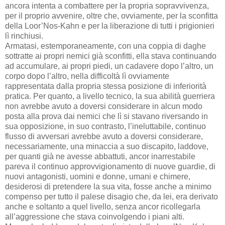
ancora intenta a combattere per la propria sopravvivenza,
per il proprio avvenire, oltre che, ovviamente, per la sconfitta
della Loor’Nos-Kahn e per la liberazione di tutti i prigionieri
lì rinchiusi.
Armatasi, estemporaneamente, con una coppia di daghe
sottratte ai propri nemici già sconfitti, ella stava continuando
ad accumulare, ai propri piedi, un cadavere dopo l’altro, un
corpo dopo l’altro, nella difficoltà lì ovviamente
rappresentata dalla propria stessa posizione di inferiorità
pratica. Per quanto, a livello tecnico, la sua abilità guerriera
non avrebbe avuto a doversi considerare in alcun modo
posta alla prova dai nemici che lì si stavano riversando in
sua opposizione, in suo contrasto, l’ineluttabile, continuo
flusso di avversari avrebbe avuto a doversi considerare,
necessariamente, una minaccia a suo discapito, laddove,
per quanti già ne avesse abbattuti, ancor inarrestabile
pareva il continuo approvvigionamento di nuove guardie, di
nuovi antagonisti, uomini e donne, umani e chimere,
desiderosi di pretendere la sua vita, fosse anche a minimo
compenso per tutto il palese disagio che, da lei, era derivato
anche e soltanto a quel livello, senza ancor ricollegarla
all’aggressione che stava coinvolgendo i piani alti.