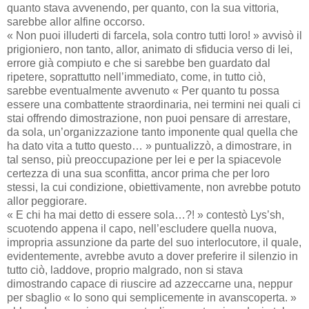
quanto stava avvenendo, per quanto, con la sua vittoria,
sarebbe allor alfine occorso.
« Non puoi illuderti di farcela, sola contro tutti loro! » avvisò il
prigioniero, non tanto, allor, animato di sfiducia verso di lei,
errore già compiuto e che si sarebbe ben guardato dal
ripetere, soprattutto nell’immediato, come, in tutto ciò,
sarebbe eventualmente avvenuto « Per quanto tu possa
essere una combattente straordinaria, nei termini nei quali ci
stai offrendo dimostrazione, non puoi pensare di arrestare,
da sola, un’organizzazione tanto imponente qual quella che
ha dato vita a tutto questo… » puntualizzò, a dimostrare, in
tal senso, più preoccupazione per lei e per la spiacevole
certezza di una sua sconfitta, ancor prima che per loro
stessi, la cui condizione, obiettivamente, non avrebbe potuto
allor peggiorare.
« E chi ha mai detto di essere sola…?! » contestò Lys’sh,
scuotendo appena il capo, nell’escludere quella nuova,
impropria assunzione da parte del suo interlocutore, il quale,
evidentemente, avrebbe avuto a dover preferire il silenzio in
tutto ciò, laddove, proprio malgrado, non si stava
dimostrando capace di riuscire ad azzeccarne una, neppur
per sbaglio « Io sono qui semplicemente in avanscoperta. »