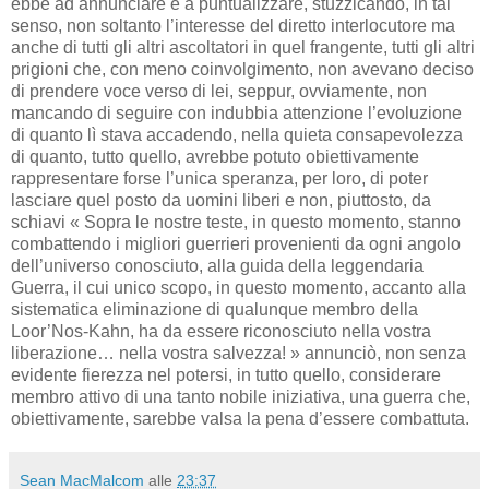
ebbe ad annunciare e a puntualizzare, stuzzicando, in tal
senso, non soltanto l’interesse del diretto interlocutore ma
anche di tutti gli altri ascoltatori in quel frangente, tutti gli altri
prigioni che, con meno coinvolgimento, non avevano deciso
di prendere voce verso di lei, seppur, ovviamente, non
mancando di seguire con indubbia attenzione l’evoluzione
di quanto lì stava accadendo, nella quieta consapevolezza
di quanto, tutto quello, avrebbe potuto obiettivamente
rappresentare forse l’unica speranza, per loro, di poter
lasciare quel posto da uomini liberi e non, piuttosto, da
schiavi « Sopra le nostre teste, in questo momento, stanno
combattendo i migliori guerrieri provenienti da ogni angolo
dell’universo conosciuto, alla guida della leggendaria
Guerra, il cui unico scopo, in questo momento, accanto alla
sistematica eliminazione di qualunque membro della
Loor’Nos-Kahn, ha da essere riconosciuto nella vostra
liberazione… nella vostra salvezza! » annunciò, non senza
evidente fierezza nel potersi, in tutto quello, considerare
membro attivo di una tanto nobile iniziativa, una guerra che,
obiettivamente, sarebbe valsa la pena d’essere combattuta.
Sean MacMalcom
alle
23:37