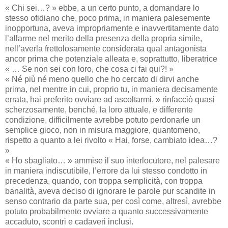
« Chi sei…? » ebbe, a un certo punto, a domandare lo
stesso ofidiano che, poco prima, in maniera palesemente
inopportuna, aveva impropriamente e inavvertitamente dato
l’allarme nel merito della presenza della propria simile,
nell’averla frettolosamente considerata qual antagonista
ancor prima che potenziale alleata e, soprattutto, liberatrice
« … Se non sei con loro, che cosa ci fai qui?! »
« Né più né meno quello che ho cercato di dirvi anche
prima, nel mentre in cui, proprio tu, in maniera decisamente
errata, hai preferito ovviare ad ascoltarmi. » rinfacciò quasi
scherzosamente, benché, la loro attuale, e differente
condizione, difficilmente avrebbe potuto perdonarle un
semplice gioco, non in misura maggiore, quantomeno,
rispetto a quanto a lei rivolto « Hai, forse, cambiato idea…?
»
« Ho sbagliato… » ammise il suo interlocutore, nel palesare
in maniera indiscutibile, l’errore da lui stesso condotto in
precedenza, quando, con troppa semplicità, con troppa
banalità, aveva deciso di ignorare le parole pur scandite in
senso contrario da parte sua, per così come, altresì, avrebbe
potuto probabilmente ovviare a quanto successivamente
accaduto, scontri e cadaveri inclusi.