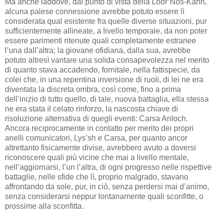
Ma anche laddove, dal punto di vista della Loor’Nos-Kahn,
alcuna palese connessione avrebbe potuto essere lì
considerata qual esistente fra quelle diverse situazioni, pur
sufficientemente allineate, a livello temporale, da non poter
essere parimenti ritenute quali completamente estranee
l’una dall’altra; la giovane ofidiana, dalla sua, avrebbe
potuto altresì vantare una solida consapevolezza nel merito
di quanto stava accadendo, fornitale, nella fattispecie, da
colei che, in una repentina inversione di ruoli, di lei ne era
diventata la discreta ombra, così come, fino a prima
dell’inizio di tutto quello, di tale, nuova battaglia, ella stessa
ne era stata il celato rinforzo, la nascosta chiave di
risoluzione alternativa di quegli eventi: Carsa Anloch.
Ancora reciprocamente in contatto per merito dei propri
anelli comunicatori, Lys’sh e Carsa, per quanto ancor
altrettanto fisicamente divise, avrebbero avuto a doversi
riconoscere quali più vicine che mai a livello mentale,
nell’aggiornarsi, l’un l’altra, di ogni progresso nelle rispettive
battaglie, nelle sfide che lì, proprio malgrado, stavano
affrontando da sole, pur, in ciò, senza perdersi mai d’animo,
senza considerarsi neppur lontanamente quali sconfitte, o
prossime alla sconfitta.