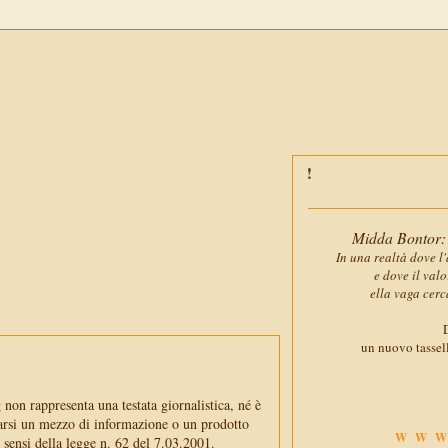
Midda Bontor: 
In una realtà dove l'
e dove il val
ella vaga cerc
D
un nuovo tassell
non rappresenta una testata giornalistica, né è
arsi un mezzo di informazione o un prodotto
WWW
i sensi della legge n. 62 del 7.03.2001.