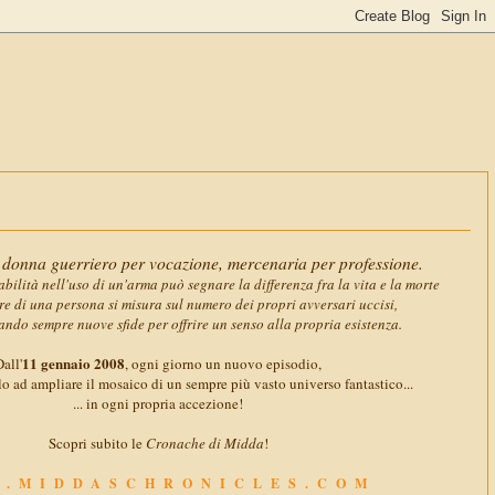
11 gennaio
donna guerriero per vocazione, mercenaria per professione.
abilità nell'uso di un'arma può segnare la differenza fra la vita e la morte
ore di una persona si misura sul numero dei propri avversari uccisi,
ando sempre nuove sfide per offrire un senso alla propria esistenza.
11 gennaio 2008
all'
, ogni giorno un nuovo episodio,
o ad ampliare il mosaico di un sempre più vasto universo fantastico...
... in ogni propria accezione!
Scopri subito le
Cronache di Midda
!
.MIDDASCHRONICLES.COM