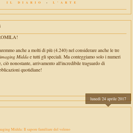
IL DIARIO
-
L'ARTE
i
TROMILA!
aremmo anche a molti di più (4.240) nel considerare anche le tre
imaging Midda
e tutti gli speciali. Ma conteggiamo solo i numeri
e, ciò nonostante, arrivamento all'incredibile traguardo di
cazioni quotidiane!
lunedì 24 aprile 2017
ging Midda: Il sapore familiare del veleno