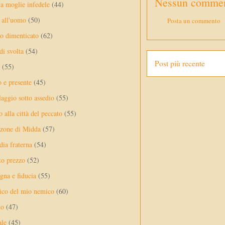
Nessun commen
a moglie infedele
(44)
 all'uomo
(50)
Posta un commento
no dimenticato
(62)
di svolta
(54)
Post più recente
(55)
o e presente
(45)
laggio sotto assedio
(55)
 alla città del peccato
(55)
nzone di Midda
(57)
dia fraterna
(54)
sto prezzo
(52)
na e fiducia
(55)
ico del mio nemico
(60)
lo
(47)
ale
(45)