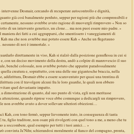
» intervenne Desmair, cercando di recuperare autocontrollo e dignità,
 quanto già così banalmente perduto, seppur per ragioni più che comprensibili e
li, certamente, nessuno avrebbe avuto ragione di muovergli rimprovero « Non so
rodotto di un intervento genetico, un clone… ma non puoi essere mio padre. »
 maniera dei fatti a cui aggrapparsi, che smentissero i vaneggiamenti di
 a Kah ma che non avrebbe mai potuto essere Kah « Anche un flegetauno
 nessuno di noi è immortale. »
uardarlo direttamente in viso, Kah si rialzò dalla posizione genuflessa in cui si
 e, con un deciso movimento della destra, andò a colpire di manrovescio il suo
quale, benché colossale, non avrebbe potuto che apparire paradossalmente
quella creatura e, soprattutto, con una delle sue gigantesche braccia, nella
e, addirittura, Desmair ebbe a essere scaraventato per quasi una trentina di
dirittura con il travolgere alcuni fra le loro guardie, le quali non ebbero
evitare quel devastante impatto.
 a dimostrazione di quanto, dal suo punto di vista, egli non meritasse
a attenzione, quando riprese voce ebbe comunque a dedicargli un rimprovero,
ale non avrebbe avuto a dover sollevare ulteriori obiezioni…
ncì Kah, con tono fermò, seppur lievemente irato, in conseguenza di tanta
 E tu, figlio traditore, non osare più rivolgerti con quel tono a me, a meno che tu
imo a soccombere, qual esempio per tutti i tuoi amici… »
arò convinta Ja’Nihr, schierandosi moralmente al fianco del compagno, pronta,