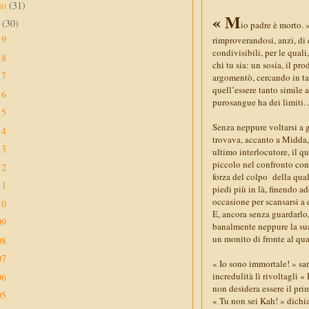
io
(31)
« M
e
(30)
io padre è morto. 
19
rimproverandosi, anzi, di
condivisibili, per le qua
18
chi tu sia: un sosia, il p
17
argomentò, cercando in tal
quell’essere tanto simile
16
purosangue ha dei limiti…
15
Senza neppure voltarsi a g
14
trovava, accanto a Midda,
13
ultimo interlocutore, il 
piccolo nel confronto con 
12
forza del colpo della qual
11
piedi più in là, finendo ad
occasione per scansarsi a 
10
E, ancora senza guardarlo,
09
banalmente neppure la su
un monito di fronte al qu
08
07
« Io sono immortale! » sa
incredulità lì rivoltagli «
06
non desidera essere il pr
05
« Tu non sei Kah! » dichi