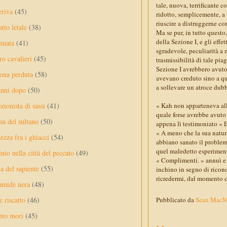
tale, nuova, terrificante c
eriva
(45)
ridotto, semplicemente, a
riuscire a distruggerne c
tto letale
(38)
Ma se pur, in tutto quest
della Sezione I, e gli effe
nnata
(41)
sgradevole, peculiarità a 
ro cavalieri
(45)
trasmissibilità di tale pia
Sezione I avrebbero avuto 
ona perduta
(58)
avevano creduto sino a qu
a sollevare un atroce dubb
anni dopo
(50)
ezionista di sassi
(41)
« Kah non apparteneva alla
quale forse avrebbe avuto
sa del sultano
(50)
appena lì testimoniato « 
« A meno che la sua natura
ezza fra i ghiacci
(54)
abbiano sanato il problema,
quel maledetto esperimento
nio nella città del peccato
(49)
« Complimenti. » annuì e 
a del sapiente
(55)
inchino in segno di rico
ricredermi, dal momento ch
amide nera
(48)
e riscatto
(46)
Pubblicato da
Sean Mac
nto mori
(45)