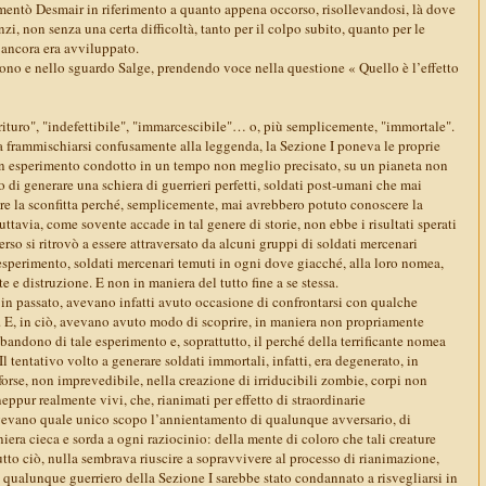
entò Desmair in riferimento a quanto appena occorso, risollevandosi, là dove
zi, non senza una certa difficoltà, tanto per il colpo subito, quanto per le
 ancora era avviluppato.
 tono e nello sguardo Salge, prendendo voce nella questione « Quello è l’effetto
rituro", "indefettibile", "immarcescibile"… o, più semplicemente, "immortale".
a frammischiarsi confusamente alla leggenda, la Sezione I poneva le proprie
 un esperimento condotto in un tempo non meglio precisato, su un pianeta non
o di generare una schiera di guerrieri perfetti, soldati post-umani che mai
e la sconfitta perché, semplicemente, mai avrebbero potuto conoscere la
uttavia, come sovente accade in tal genere di storie, non ebbe i risultati sperati
erso si ritrovò a essere attraversato da alcuni gruppi di soldati mercenari
 esperimento, soldati mercenari temuti in ogni dove giacché, alla loro nomea,
e e distruzione. E non in maniera del tutto fine a se stessa.
 in passato, avevano infatti avuto occasione di confrontarsi con qualche
. E, in ciò, avevano avuto modo di scoprire, in maniera non propriamente
bbandono di tale esperimento e, soprattutto, il perché della terrificante nomea
 Il tentativo volto a generare soldati immortali, infatti, era degenerato, in
forse, non imprevedibile, nella creazione di irriducibili zombie, corpi non
eppur realmente vivi, che, rianimati per effetto di straordinarie
gevano quale unico scopo l’annientamento di qualunque avversario, di
ra cieca e sorda a ogni raziocinio: della mente di coloro che tali creature
utto ciò, nulla sembrava riuscire a sopravvivere al processo di rianimazione,
 qualunque guerriero della Sezione I sarebbe stato condannato a risvegliarsi in