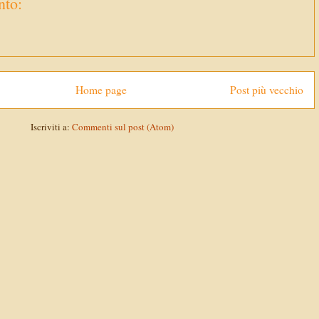
to:
Home page
Post più vecchio
Iscriviti a:
Commenti sul post (Atom)