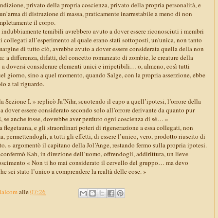
ondizione, privato della propria coscienza, privato della propria personalità, e
 un’arma di distruzione di massa, praticamente inarrestabile a meno di non
ompletamente il corpo.
o, indubbiamente temibili avrebbero avuto a dover essere riconosciuti i membri
tti collegati all’esperimento al quale erano stati sottoposti, un'unica, non tanto
margine di tutto ciò, avrebbe avuto a dover essere considerata quella della non
ga: a differenza, difatti, del concetto romanzato di zombie, le creature della
a doversi considerare elementi unici e irripetibili… o, almeno, così tutti
el giorno, sino a quel momento, quando Salge, con la propria asserzione, ebbe
io a tal riguardo.
 Sezione I. » replicò Ja’Nihr, scuotendo il capo a quell’ipotesi, l’orrore della
 a dover essere considerato secondo solo all’orrore derivante da quanto pur
E, se anche fosse, dovrebbe aver perduto ogni coscienza di sé… »
 flegetauna, e gli straordinari poteri di rigenerazione a essa collegati, non
 permettendogli, a tutti gli effetti, di essere l’unico, vero, prodotto riuscito di
. » argomentò il capitano della Jol’Ange, restando fermo sulla propria ipotesi.
confermò Kah, in direzione dell’uomo, offrendogli, addirittura, un lieve
noscimento « Non ti ho mai considerato il cervello del gruppo… ma devo
e sei stato l’unico a comprendere la realtà delle cose. »
Malcom
alle
07:26