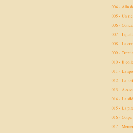
004 - Alla d
005 - Un rica
006 - Conda
007 - I quatt
008 - La cor
009 - Trent'
010 - Il coll
011 - La spo
012 - La fort
013 - Assassi
014 - La sfid
015 - La pir
016 - Colpa 
017 - Meme