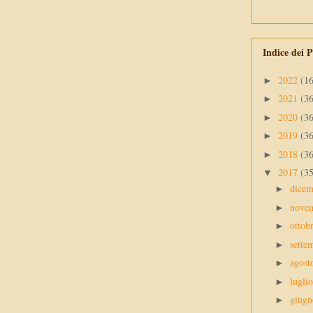
Indice dei P
2022
(1
►
2021
(3
►
2020
(3
►
2019
(3
►
2018
(3
►
2017
(3
▼
dice
►
nove
►
ottob
►
sette
►
agos
►
lugli
►
giug
►