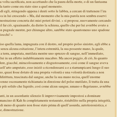
sua volta sacrificata, non accettando che la paura della morte, o di un fantasma
rla tanto come era stato sino a quel momento.
egli, stringendo appena i denti sotto le labbra, a cercare di trattenere l’ira
tava in lui crescendo « Ma, dal momento che la mia parola non sembra esservi
dimostrazione concreta dei miei poteri divini. » si propose, nuovamente cercando
nel far ciò, sguainando, da dietro la schiena, quello che per lui avrebbe avuto a
un pugnale mentre, per chiunque altro, sarebbe stato quantomeno uno spadone
ciocchi! »
o quella lama, impugnata con il destro, sul proprio polso sinistro, egli ebbe a
 senza alcuna esitazione, l’intera estremità, la sua possente mano, la quale,
 a terra, amputata, mutilata mentre uno spruzzo di sangue, nell’immediato,
a lui in un effetto indubbiamente macabro. Ma ancor peggio, di ciò, fu quanto
adere, giacché, miracolosamente e disgustosamente, così come il sangue aveva
uell’arto amputato, esso iniziò a ricondensarsi a e a riarrampicarsi lungo il suo
no, quasi fosse dotato di una propria volontà e una volontà destinata a non
ddirittura, trascinata dal sangue, anche la sua mano recisa, quell’enorme
, venne oscenamente richiamata in direzione del polso mutilato, lì tratta da una
gue più solido che liquido, così come alcun sangue, umano o flegetauno, avrebbe
tanti, in un assordante silenzio lì improvvisamente impostosi a dominare
o mancino di Kah fu completamente restaurato, ristabilito nella propria integrità,
di meno di quanto non fosse stato prima di quell’assurda, autolesionistica, e
e, dimostrazione.