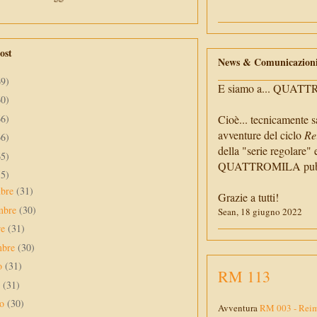
ost
News & Comunicazion
69)
E siamo a... QUAT
60)
66)
Cioè... tecnicamente s
avventure del ciclo
Re
66)
della "serie regolare" 
65)
QUATTROMILA pubbli
55)
mbre
(31)
Grazie a tutti!
mbre
(30)
Sean, 18 giugno 2022
re
(31)
mbre
(30)
to
(31)
RM 113
o
(31)
no
(30)
Avventura
RM 003 - Reima