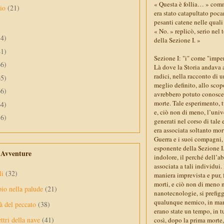
« Questa è follia… » comm
aio
(21)
era stato catapultato pocan
pesanti catene nelle quali
« No. » replicò, serio nel
34)
della Sezione I. »
41)
Sezione I: "i" come "impe
66)
Là dove la Storia andava 
radici, nella racconto di
65)
meglio definito, allo scop
66)
avrebbero potuto conoscer
morte. Tale esperimento, t
64)
e, ciò non di meno, l’univ
56)
generati nel corso di tale
era associata soltanto mort
Guerra e i suoi compagni,
esponente della Sezione I
e Avventure
indolore, il perché dell’a
associata a tali individui.
li
(32)
maniera imprevista e pur, 
morti, e ciò non di meno n
pio nella palude
(21)
nanotecnologie, si prefig
qualunque nemico, in manie
à del peccato
(38)
erano state un tempo, in t
ttri della nave
(41)
così, dopo la prima morte,