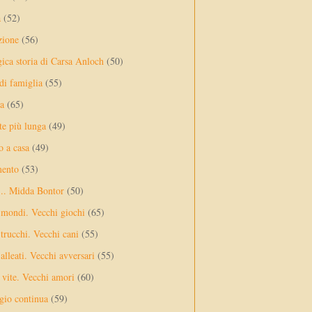
a
(52)
zione
(56)
gica storia di Carsa Anloch
(50)
 di famiglia
(55)
a
(65)
te più lunga
(49)
o a casa
(49)
mento
(53)
... Midda Bontor
(50)
 mondi. Vecchi giochi
(65)
trucchi. Vecchi cani
(55)
alleati. Vecchi avversari
(55)
vite. Vecchi amori
(60)
ggio continua
(59)