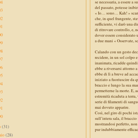
04
se necessaria, a essere a 
del passato, potesse inibi
03
« Io… sono… Kah! » scandì 
02
che, in quel frangente, s
sufficiente, vi darò una 
01
di ritrovare controllo, e, 
00
dover essere considerato 
a due mani « Osservate, s
99
98
Calando con un gesto decis
recidere, in un sol colpo e
97
inanimata, ricadde quindi
96
ebbe a riversarsi attorno 
ebbe di lì a breve ad acc
95
iniziato a fuoriuscire da q
94
braccio e lungo la sua ma
permetterne la morte. E, a
93
estremità ricaduta a terra
92
serie di filamenti di san
mai dovuto apparire.
91
Così, nel giro di pochi is
90
sull’intera sala, il bracci
mostrandosi perfetto, non 
o
(31)
pur indubbiamente efficac
aio
(28)