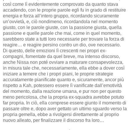
così come lì evidentemente comprovato da quanto stava
accadendo, con le proprie parole egli fu in grado di restituire
energia e forza all’intero gruppo, ricordando sicuramente
un’ovvietà, e, ciò nondimeno, ricordandola nel momento
giusto, con le parole giuste, con la passione giusta, quella
passione e quelle parole che mai, come in quel momento,
sarebbero state a tutti loro necessarie per trovare la forza di
reagire… e reagire persino contro un dio, ove necessario.
Di questo, delle emozioni lì crescenti nei propri ex-
compagni, fomentate da quel breve, ma intenso discorso,
anche Nissa non poté ovviare a maturare consapevolezza,
in misura tale che, necessariamente, ella ebbe a dover così
iniziare a temere che i propri piani, le proprie strategie
accuratamente pianificate quanto e, sicuramente, ancor più
rispetto a Kah, potessero essere lì vanificate dall’emotività
del momento, dalla reazione umana, e pur non per questo
meno pericolosa, che la propria ex-squadra avrebbe potuto
far propria. In ciò, ella comprese essere giunto il momento di
passare oltre e, dopo aver gettato un ultimo sguardo verso la
propria gemella, ebbe a rivolgersi direttamente al proprio
nuovo alleato, per finalizzare il discorso fra loro…