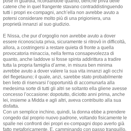
pose in guardia, ricordandole quanto, benché priva delle
catene che in quel frangente stavano contraddistinguendo
tutti i propri ex-compagni, anch’ella non avrebbe avuto a
potersi considerare molto più di una prigioniera, una
proprietà innanzi al suo giudizio.
E Nissa, che pur d’orgoglio non avrebbe avuto a dover
essere riconosciuta priva, sicuramente si ritrovò in difficoltà,
allora, a costringersi a restare quieta di fronte a quella
provocatoria minaccia, nella ferma consapevolezza di
quanto, anche laddove si fosse spinta addirittura a tradire
tutta la propria famiglia d’arme, in misura ben minima
avrebbe avuto a dover valere la sua vita innanzi agli occhi
del flegetauno; il quale, anzi, sarebbe stato probabilmente
ben lieto di riservarsi l’opportunità di accomunarla alla
medesima sorte di tutti gli altri se soltanto ella gliene avesse
concesso l’occasione: dopotutto, diciotto anni prima, anche
lei, insieme a Midda e agli altri, aveva contribuito alla sua
disfatta.
Con un semplice inchino, quindi, la donna ebbe a prendere
congedo dal proprio nuovo padrone, voltando fisicamente le
spalle nei confronti dei propri ex-compagni dopo averlo già
fatto metaforicamente. E, camminando con passo tranquillo,