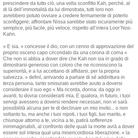
prescindere da tutto ciò, una volta sconfitto Kah, perché, al
di là dell’immortalità da lui dimostrata, tutti loro non
avrebbero potuto ovviare a credere fermamente di poterlo
sconfiggere; affrontare Nissa sarebbe stato sicuramente più
semplice, più facile, più veloce, rispetto all’intera Loor’Nos-
Kahn.
« E sia. » concesse il dio, con un cenno di approvazione del
proprio osceno capo circondato da una corona di corna «
Che non si abbia a dover dire che Kah non sia in grado di
dimostrarsi generoso con coloro che ne riconoscono la
superiorità, e a lui accettano di affidarsi, per la propria
salvezza. » definì, arrivando a parlare di sé addirittura in
terza persona, tanto smisurato avrebbe avuto a doversi
considerare il suo ego « Ma ricorda, donna: da oggi in
avanti, tu dovrai considerarti mia. E qualora, in futuro, i tuoi
servigi avessero a doversi rendere necessari, non vi sarà
possibilità alcuna per te di declinare un mio invito... o non
soltanto tu, ma anche i tuoi nipoti, i tuoi figli, tuo marito, e
chiunque attorno a te, vicina a te, patirà sofferenze
inimmaginabili, al confronto delle quali la morte avrà a dover
essere sol intesa qual una misericordiosa liberazione. » la