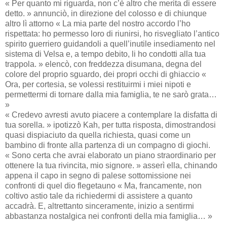
« Per quanto mi riguarda, non c’è altro che merita di essere
detto. » annunciò, in direzione del colosso e di chiunque
altro lì attorno « La mia parte del nostro accordo l’ho
rispettata: ho permesso loro di riunirsi, ho risvegliato l’antico
spirito guerriero guidandoli a quell’inutile insediamento nel
sistema di Velsa e, a tempo debito, li ho condotti alla tua
trappola. » elencò, con freddezza disumana, degna del
colore del proprio sguardo, dei propri occhi di ghiaccio «
Ora, per cortesia, se volessi restituirmi i miei nipoti e
permettermi di tornare dalla mia famiglia, te ne sarò grata…
»
« Credevo avresti avuto piacere a contemplare la disfatta di
tua sorella. » ipotizzò Kah, per tutta risposta, dimostrandosi
quasi dispiaciuto da quella richiesta, quasi come un
bambino di fronte alla partenza di un compagno di giochi.
« Sono certa che avrai elaborato un piano straordinario per
ottenere la tua rivincita, mio signore. » asserì ella, chinando
appena il capo in segno di palese sottomissione nei
confronti di quel dio flegetauno « Ma, francamente, non
coltivo astio tale da richiedermi di assistere a quanto
accadrà. E, altrettanto sinceramente, inizio a sentirmi
abbastanza nostalgica nei confronti della mia famiglia… »