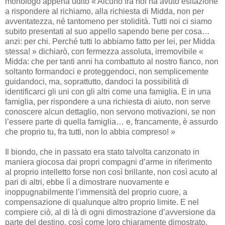
monologo appena udito « Alcuno fra noi ha avuto esitazione
a rispondere al richiamo, alla richiesta di Midda, non per
avventatezza, né tantomeno per stolidità. Tutti noi ci siamo
subito presentati al suo appello sapendo bene per cosa…
anzi: per chi. Perché tutti lo abbiamo fatto per lei, per Midda
stessa! » dichiarò, con fermezza assoluta, irremovibile «
Midda: che per tanti anni ha combattuto al nostro fianco, non
soltanto formandoci e proteggendoci, non semplicemente
guidandoci, ma, soprattutto, dandoci la possibilità di
identificarci gli uni con gli altri come una famiglia. E in una
famiglia, per rispondere a una richiesta di aiuto, non serve
conoscere alcun dettaglio, non servono motivazioni, se non
l’essere parte di quella famiglia… e, francamente, è assurdo
che proprio tu, fra tutti, non lo abbia compreso! »
Il biondo, che in passato era stato talvolta canzonato in
maniera giocosa dai propri compagni d’arme in riferimento
al proprio intelletto forse non così brillante, non così acuto al
pari di altri, ebbe lì a dimostrare nuovamente e
inoppugnabilmente l’immensità del proprio cuore, a
compensazione di qualunque altro proprio limite. E nel
compiere ciò, al di là di ogni dimostrazione d’avversione da
parte del destino, così come loro chiaramente dimostrato,