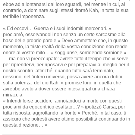
ebbe ad allontanarsi dai loro sguardi, nel mentre in cui, al
contrario, a dominare sugli stessi ritornò Kah, in tutta la sua
terribile imponenza.
« Ed eccovi… Guerra e i suoi indomiti mercenari. »
proclamò, osservandoli non senza un certo sarcasmo alla
base delle proprie parole « Devo ammettere che, in questo
momento, la triste realtà della vostra condizione non rende
onore al vostro mito… » soggiunse, sorridendo sornione «
… ma non vi preoccupate: avrete tutto il tempo che vi serve
per riprendervi, per riposarvi e per preparavi al meglio per il
nostro scontro, affinché, quando tutto sarà terminato,
nessuno, nell’intero universo, possa avere ancora dubbi
sulla potenza del dio Kah. » promise loro, in quella che
avrebbe avuto a dover essere intesa qual una chiara
minaccia.
« Intendi forse ucciderci annoiandoci a morte con questi
proclami da egocentrico esaltato…? » ipotizzò Carsa, per
tutta risposta, aggrottando la fronte « Perché, in tal caso, ti
assicuro che potresti avere ottime possibilità continuando in
questa direzione… »