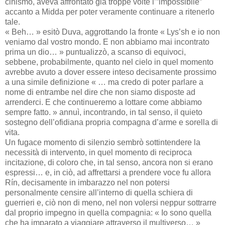
cinismo, aveva affrontato già troppe volte l’”impossibile”
accanto a Midda per poter veramente continuare a ritenerlo
tale.
« Beh… » esitò Duva, aggrottando la fronte « Lys’sh e io non
veniamo dal vostro mondo. E non abbiamo mai incontrato
prima un dio… » puntualizzò, a scanso di equivoci,
sebbene, probabilmente, quanto nel cielo in quel momento
avrebbe avuto a dover essere inteso decisamente prossimo
a una simile definizione « … ma credo di poter parlare a
nome di entrambe nel dire che non siamo disposte ad
arrenderci. E che continueremo a lottare come abbiamo
sempre fatto. » annuì, incontrando, in tal senso, il quieto
sostegno dell’ofidiana propria compagna d’arme e sorella di
vita.
Un fugace momento di silenzio sembrò sottintendere la
necessità di intervento, in quel momento di reciproca
incitazione, di coloro che, in tal senso, ancora non si erano
espressi… e, in ciò, ad affrettarsi a prendere voce fu allora
Rín, decisamente in imbarazzo nel non potersi
personalmente censire all’interno di quella schiera di
guerrieri e, ciò non di meno, nel non volersi neppur sottrarre
dal proprio impegno in quella compagnia: « Io sono quella
che ha imparato a viaggiare attraverso il multiverso… »