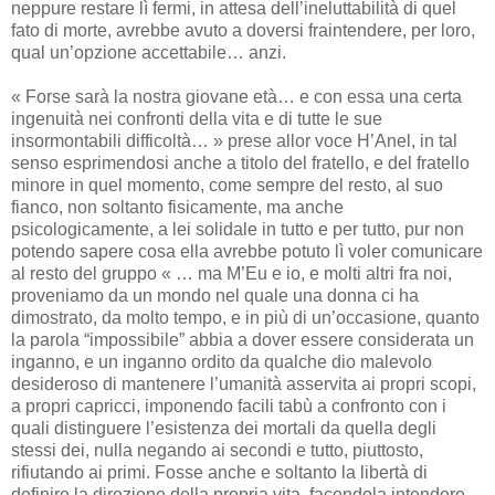
neppure restare lì fermi, in attesa dell’ineluttabilità di quel
fato di morte, avrebbe avuto a doversi fraintendere, per loro,
qual un’opzione accettabile… anzi.
« Forse sarà la nostra giovane età… e con essa una certa
ingenuità nei confronti della vita e di tutte le sue
insormontabili difficoltà… » prese allor voce H’Anel, in tal
senso esprimendosi anche a titolo del fratello, e del fratello
minore in quel momento, come sempre del resto, al suo
fianco, non soltanto fisicamente, ma anche
psicologicamente, a lei solidale in tutto e per tutto, pur non
potendo sapere cosa ella avrebbe potuto lì voler comunicare
al resto del gruppo « … ma M’Eu e io, e molti altri fra noi,
proveniamo da un mondo nel quale una donna ci ha
dimostrato, da molto tempo, e in più di un’occasione, quanto
la parola “impossibile” abbia a dover essere considerata un
inganno, e un inganno ordito da qualche dio malevolo
desideroso di mantenere l’umanità asservita ai propri scopi,
a propri capricci, imponendo facili tabù a confronto con i
quali distinguere l’esistenza dei mortali da quella degli
stessi dei, nulla negando ai secondi e tutto, piuttosto,
rifiutando ai primi. Fosse anche e soltanto la libertà di
definire la direzione della propria vita, facendola intendere