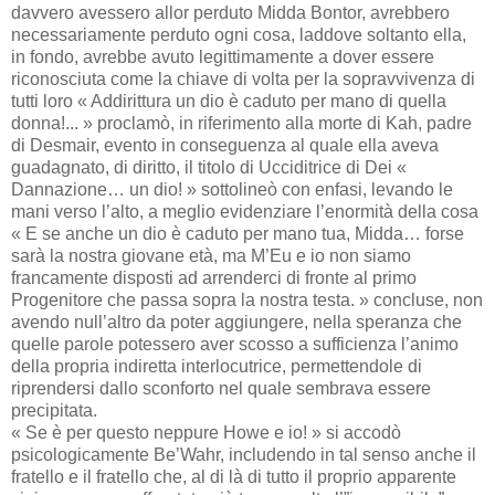
davvero avessero allor perduto Midda Bontor, avrebbero
necessariamente perduto ogni cosa, laddove soltanto ella,
in fondo, avrebbe avuto legittimamente a dover essere
riconosciuta come la chiave di volta per la sopravvivenza di
tutti loro « Addirittura un dio è caduto per mano di quella
donna!... » proclamò, in riferimento alla morte di Kah, padre
di Desmair, evento in conseguenza al quale ella aveva
guadagnato, di diritto, il titolo di Ucciditrice di Dei «
Dannazione… un dio! » sottolineò con enfasi, levando le
mani verso l’alto, a meglio evidenziare l’enormità della cosa
« E se anche un dio è caduto per mano tua, Midda… forse
sarà la nostra giovane età, ma M’Eu e io non siamo
francamente disposti ad arrenderci di fronte al primo
Progenitore che passa sopra la nostra testa. » concluse, non
avendo null’altro da poter aggiungere, nella speranza che
quelle parole potessero aver scosso a sufficienza l’animo
della propria indiretta interlocutrice, permettendole di
riprendersi dallo sconforto nel quale sembrava essere
precipitata.
« Se è per questo neppure Howe e io! » si accodò
psicologicamente Be’Wahr, includendo in tal senso anche il
fratello e il fratello che, al di là di tutto il proprio apparente