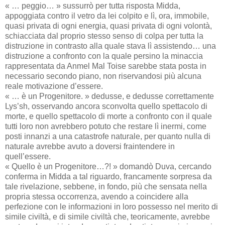
« … peggio… » sussurrò per tutta risposta Midda,
appoggiata contro il vetro da lei colpito e lì, ora, immobile,
quasi privata di ogni energia, quasi privata di ogni volontà,
schiacciata dal proprio stesso senso di colpa per tutta la
distruzione in contrasto alla quale stava lì assistendo… una
distruzione a confronto con la quale persino la minaccia
rappresentata da Anmel Mal Toise sarebbe stata posta in
necessario secondo piano, non riservandosi più alcuna
reale motivazione d’essere.
« … è un Progenitore. » dedusse, e dedusse correttamente
Lys’sh, osservando ancora sconvolta quello spettacolo di
morte, e quello spettacolo di morte a confronto con il quale
tutti loro non avrebbero potuto che restare lì inermi, come
posti innanzi a una catastrofe naturale, per quanto nulla di
naturale avrebbe avuto a doversi fraintendere in
quell’essere.
« Quello è un Progenitore…?! » domandò Duva, cercando
conferma in Midda a tal riguardo, francamente sorpresa da
tale rivelazione, sebbene, in fondo, più che sensata nella
propria stessa occorrenza, avendo a coincidere alla
perfezione con le informazioni in loro possesso nel merito di
simile civiltà, e di simile civiltà che, teoricamente, avrebbe