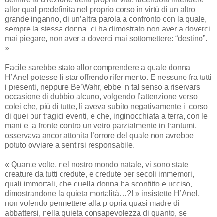
allor qual predefinita nel proprio corso in virtù di un altro
grande inganno, di un’altra parola a confronto con la quale,
sempre la stessa donna, ci ha dimostrato non aver a doverci
mai piegare, non aver a doverci mai sottomettere: “destino”.
»
Facile sarebbe stato allor comprendere a quale donna
H’Anel potesse lì star offrendo riferimento. E nessuno fra tutti
i presenti, neppure Be’Wahr, ebbe in tal senso a riservarsi
occasione di dubbio alcuno, volgendo l’attenzione verso
colei che, più di tutte, lì aveva subito negativamente il corso
di quei pur tragici eventi, e che, inginocchiata a terra, con le
mani e la fronte contro un vetro parzialmente in frantumi,
osservava ancor attonita l’orrore del quale non avrebbe
potuto ovviare a sentirsi responsabile.
« Quante volte, nel nostro mondo natale, vi sono state
creature da tutti credute, e credute per secoli immemori,
quali immortali, che quella donna ha sconfitto e ucciso,
dimostrandone la quieta mortalità…?! » insistette H’Anel,
non volendo permettere alla propria quasi madre di
abbattersi, nella quieta consapevolezza di quanto, se