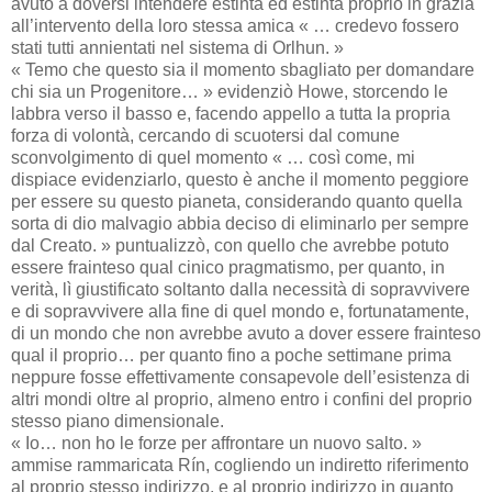
avuto a doversi intendere estinta ed estinta proprio in grazia
all’intervento della loro stessa amica « … credevo fossero
stati tutti annientati nel sistema di Orlhun. »
« Temo che questo sia il momento sbagliato per domandare
chi sia un Progenitore… » evidenziò Howe, storcendo le
labbra verso il basso e, facendo appello a tutta la propria
forza di volontà, cercando di scuotersi dal comune
sconvolgimento di quel momento « … così come, mi
dispiace evidenziarlo, questo è anche il momento peggiore
per essere su questo pianeta, considerando quanto quella
sorta di dio malvagio abbia deciso di eliminarlo per sempre
dal Creato. » puntualizzò, con quello che avrebbe potuto
essere frainteso qual cinico pragmatismo, per quanto, in
verità, lì giustificato soltanto dalla necessità di sopravvivere
e di sopravvivere alla fine di quel mondo e, fortunatamente,
di un mondo che non avrebbe avuto a dover essere frainteso
qual il proprio… per quanto fino a poche settimane prima
neppure fosse effettivamente consapevole dell’esistenza di
altri mondi oltre al proprio, almeno entro i confini del proprio
stesso piano dimensionale.
« Io… non ho le forze per affrontare un nuovo salto. »
ammise rammaricata Rín, cogliendo un indiretto riferimento
al proprio stesso indirizzo, e al proprio indirizzo in quanto