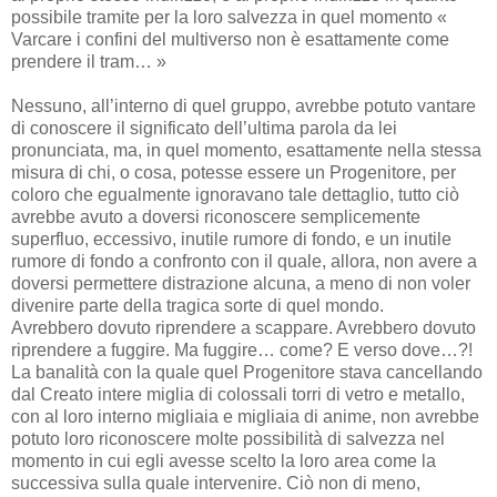
possibile tramite per la loro salvezza in quel momento «
Varcare i confini del multiverso non è esattamente come
prendere il tram… »
Nessuno, all’interno di quel gruppo, avrebbe potuto vantare
di conoscere il significato dell’ultima parola da lei
pronunciata, ma, in quel momento, esattamente nella stessa
misura di chi, o cosa, potesse essere un Progenitore, per
coloro che egualmente ignoravano tale dettaglio, tutto ciò
avrebbe avuto a doversi riconoscere semplicemente
superfluo, eccessivo, inutile rumore di fondo, e un inutile
rumore di fondo a confronto con il quale, allora, non avere a
doversi permettere distrazione alcuna, a meno di non voler
divenire parte della tragica sorte di quel mondo.
Avrebbero dovuto riprendere a scappare. Avrebbero dovuto
riprendere a fuggire. Ma fuggire… come? E verso dove…?!
La banalità con la quale quel Progenitore stava cancellando
dal Creato intere miglia di colossali torri di vetro e metallo,
con al loro interno migliaia e migliaia di anime, non avrebbe
potuto loro riconoscere molte possibilità di salvezza nel
momento in cui egli avesse scelto la loro area come la
successiva sulla quale intervenire. Ciò non di meno,