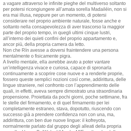
a vagare attraverso le infinite pieghe del multiverso soltanto
per potersi ricongiungere all’amata sorella Madailéin, non si
era mai illusa, neppure per un momento, di potersi
considerare nel proprio ambiente naturale, fosse anche e
soltanto nella consapevolezza di aver trascorso la maggior
parte del proprio tempo, in quegli ultimi cinque lustri,
all’interno dei quieti confini del proprio appartamento e,
ancor più, della propria camera da letto.
Non che Rín avesse a doversi fraintendere una persona
mentalmente o fisicamente pigra.
A livello mentale, ella avrebbe avuto a poter vantare
un’intelligenza vivace e curiosa, capace di spronarla
continuamente a scoprire cose nuove e a renderle proprie,
fossero queste semplici nozioni così come, addirittura, delle
lingue straniere, nel confronto con l’apprendimento delle
quali, in effetti, aveva sempre dimostrato una straordinaria
propensione. Proiettata da pochi giorni, poche settimane, fra
le stelle del firmamento, e di quel firmamento per lei
completamente estraneo, stava, dopotutto, riuscendo con
successo già a prendere confidenza non con una, ma,
addirittura, con ben due nuove lingue: il kofreyota,
normalmente parlato dal gruppo degli alleati della propria