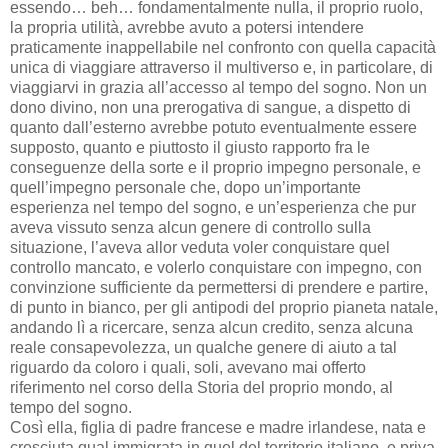
essendo… beh… fondamentalmente nulla, il proprio ruolo,
la propria utilità, avrebbe avuto a potersi intendere
praticamente inappellabile nel confronto con quella capacità
unica di viaggiare attraverso il multiverso e, in particolare, di
viaggiarvi in grazia all’accesso al tempo del sogno. Non un
dono divino, non una prerogativa di sangue, a dispetto di
quanto dall’esterno avrebbe potuto eventualmente essere
supposto, quanto e piuttosto il giusto rapporto fra le
conseguenze della sorte e il proprio impegno personale, e
quell’impegno personale che, dopo un’importante
esperienza nel tempo del sogno, e un’esperienza che pur
aveva vissuto senza alcun genere di controllo sulla
situazione, l’aveva allor veduta voler conquistare quel
controllo mancato, e volerlo conquistare con impegno, con
convinzione sufficiente da permettersi di prendere e partire,
di punto in bianco, per gli antipodi del proprio pianeta natale,
andando lì a ricercare, senza alcun credito, senza alcuna
reale consapevolezza, un qualche genere di aiuto a tal
riguardo da coloro i quali, soli, avevano mai offerto
riferimento nel corso della Storia del proprio mondo, al
tempo del sogno.
Così ella, figlia di padre francese e madre irlandese, nata e
cresciuta qual immigrata in quel del territorio italiano, e priva