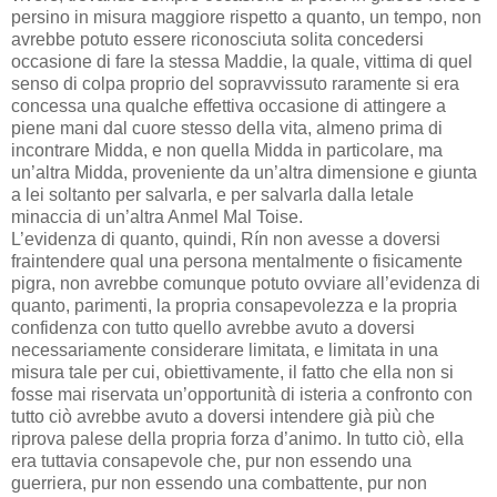
persino in misura maggiore rispetto a quanto, un tempo, non
avrebbe potuto essere riconosciuta solita concedersi
occasione di fare la stessa Maddie, la quale, vittima di quel
senso di colpa proprio del sopravvissuto raramente si era
concessa una qualche effettiva occasione di attingere a
piene mani dal cuore stesso della vita, almeno prima di
incontrare Midda, e non quella Midda in particolare, ma
un’altra Midda, proveniente da un’altra dimensione e giunta
a lei soltanto per salvarla, e per salvarla dalla letale
minaccia di un’altra Anmel Mal Toise.
L’evidenza di quanto, quindi, Rín non avesse a doversi
fraintendere qual una persona mentalmente o fisicamente
pigra, non avrebbe comunque potuto ovviare all’evidenza di
quanto, parimenti, la propria consapevolezza e la propria
confidenza con tutto quello avrebbe avuto a doversi
necessariamente considerare limitata, e limitata in una
misura tale per cui, obiettivamente, il fatto che ella non si
fosse mai riservata un’opportunità di isteria a confronto con
tutto ciò avrebbe avuto a doversi intendere già più che
riprova palese della propria forza d’animo. In tutto ciò, ella
era tuttavia consapevole che, pur non essendo una
guerriera, pur non essendo una combattente, pur non