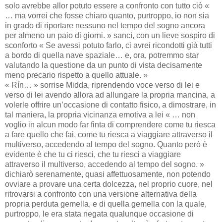
solo avrebbe allor potuto essere a confronto con tutto ciò «
… ma vorrei che fosse chiaro quanto, purtroppo, io non sia
in grado di riportare nessuno nel tempo del sogno ancora
per almeno un paio di giorni. » sancì, con un lieve sospiro di
sconforto « Se avessi potuto farlo, ci avrei ricondotti già tutti
a bordo di quella nave spaziale… e, ora, potremmo star
valutando la questione da un punto di vista decisamente
meno precario rispetto a quello attuale. »
« Rín… » sorrise Midda, riprendendo voce verso di lei e
verso di lei avendo allora ad allungare la propria mancina, a
volerle offrire un’occasione di contatto fisico, a dimostrare, in
tal maniera, la propria vicinanza emotiva a lei « … non
voglio in alcun modo far finta di comprendere come tu riesca
a fare quello che fai, come tu riesca a viaggiare attraverso il
multiverso, accedendo al tempo del sogno. Quanto però è
evidente è che tu ci riesci, che tu riesci a viaggiare
attraverso il multiverso, accedendo al tempo del sogno. »
dichiarò serenamente, quasi affettuosamente, non potendo
ovviare a provare una certa dolcezza, nel proprio cuore, nel
ritrovarsi a confronto con una versione alternativa della
propria perduta gemella, e di quella gemella con la quale,
purtroppo, le era stata negata qualunque occasione di