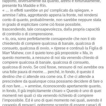
rapporto, diversamente da quanto, altresì e fortunatamente,
presente fra Maddie e Rín.
« … in effetti sarebbe un po’ complicato da spiegare. »
ammise l’altra, aggrottando appena la fronte, nel rendersi
conto di quanto, probabilmente, non sarebbe neppure stata
in grado di esplicitare come ciò fosse possibile,
trascendendo, tale consapevolezza, dalla propria capacità
di controllo o di comprensione.
« Io, ora, sono perfettamente consapevole che non ti sto
chiedendo di compiere qualcosa di banale, qualcosa di
consueto, qualcosa di ovvio. » riprese e continuò la Figlia di
Marr’Mahew, con il quieto tono già propostole « Ma, in
questo momento, a nessuno di noi sta venendo chiesto di
compiere qualcosa di banale, qualcosa di consueto,
qualcosa di ovvio. Se così fosse, nessuno di noi avrebbe ora
una folle paura di morire… perché, in fondo, è questo il
destino che ci attende ora come ora. E che ci attende a
prescindere da qualunque cosa possiamo decidere di fare o
di non fare… » ammise, riconoscendo apertamente quanto,
in fondo, lì già implicitamente chiaro « Questo è uno di quei
momenti nei quali ci sta venendo richiesto di compiere
l’impossibile. Ed è uno di quei momento nei quali, avendo il
coraggio di provarci, potremmo scoprire di essere capaci di