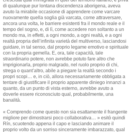
di qualunque pur lontana discendenza aborigena, aveva
avuto la mirabile occasione di apprendere come varcare
nuovamente quella soglia già varcata, come attraversare,
ancora una volta, le barriere esistenti fra il mondo reale e il
tempo del sogno, e, di lì, come accedere non soltanto a un
mondo ma, in effetti, a ogni mondo, a ogni realtà, e a ogni
realtà propria dell’infinita varietà del multiverso, lasciandosi
guidare, in tal senso, dal proprio legame emotivo e spirituale
con la propria gemella. E, ora, tale capacità, tale
straordinario potere, non avrebbe potuto fare altro che
imprigionarla, proprio malgrado, nel ruolo proprio di chi,
strega o quant’altro, abile a piegare la realtà secondo i
propri scopi… e, in ciò, allora necessariamente obbligata a
tentare di giustificare il proprio apparente diniego innanzi a
quanto, da un punto di vista esterno, avrebbe avuto a
doverle essere riconosciuto qual, probabilmente, una
banalità.
« Comprendo come questo non sia esattamente il frangente
migliore per dimostrarsi poco collaborativa… » esitò quindi
Rín, scuotendo appena il capo e lasciando animare il
proprio volto da un sorriso sinceramente imbarazzato, qual