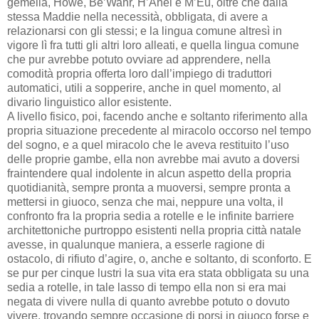
gemella, Howe, Be’Wahr, H’Anel e M’Eu, oltre che dalla
stessa Maddie nella necessità, obbligata, di avere a
relazionarsi con gli stessi; e la lingua comune altresì in
vigore lì fra tutti gli altri loro alleati, e quella lingua comune
che pur avrebbe potuto ovviare ad apprendere, nella
comodità propria offerta loro dall’impiego di traduttori
automatici, utili a sopperire, anche in quel momento, al
divario linguistico allor esistente.
A livello fisico, poi, facendo anche e soltanto riferimento alla
propria situazione precedente al miracolo occorso nel tempo
del sogno, e a quel miracolo che le aveva restituito l’uso
delle proprie gambe, ella non avrebbe mai avuto a doversi
fraintendere qual indolente in alcun aspetto della propria
quotidianità, sempre pronta a muoversi, sempre pronta a
mettersi in giuoco, senza che mai, neppure una volta, il
confronto fra la propria sedia a rotelle e le infinite barriere
architettoniche purtroppo esistenti nella propria città natale
avesse, in qualunque maniera, a esserle ragione di
ostacolo, di rifiuto d’agire, o, anche e soltanto, di sconforto. E
se pur per cinque lustri la sua vita era stata obbligata su una
sedia a rotelle, in tale lasso di tempo ella non si era mai
negata di vivere nulla di quanto avrebbe potuto o dovuto
vivere, trovando sempre occasione di porsi in giuoco forse e