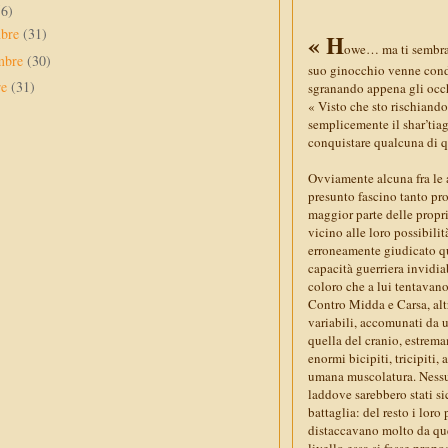
56)
mbre
(31)
« H
owe… ma ti sembra i
mbre
(30)
suo ginocchio venne condo
re
(31)
sgranando appena gli occh
« Visto che sto rischiando
semplicemente il shar’tia
conquistare qualcuna di q
Ovviamente alcuna fra le a
presunto fascino tanto pr
maggior parte delle propri
vicino alle loro possibilit
erroneamente giudicato qua
capacità guerriera invidia
coloro che a lui tentavano
Contro Midda e Carsa, alt
variabili, accomunati da u
quella del cranio, estrem
enormi bicipiti, tricipiti
umana muscolatura. Nessun
laddove sarebbero stati s
battaglia: del resto i loro
distaccavano molto da que
livello essa si fosse prop