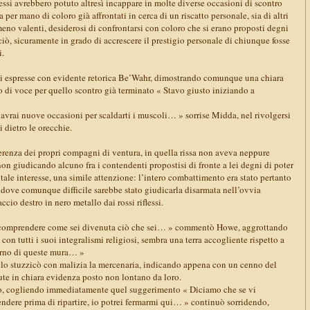
ssi avrebbero potuto altresì incappare in molte diverse occasioni di scontro
a per mano di coloro già affrontati in cerca di un riscatto personale, sia di altri
meno valenti, desiderosi di confrontarsi con coloro che si erano proposti degni
ciò, sicuramente in grado di accrescere il prestigio personale di chiunque fosse
i.
si espresse con evidente retorica Be’Wahr, dimostrando comunque una chiara
o di voce per quello scontro già terminato « Stavo giusto iniziando a
 avrai nuove occasioni per scaldarti i muscoli… » sorrise Midda, nel rivolgersi
i dietro le orecchie.
ferenza dei propri compagni di ventura, in quella rissa non aveva neppure
 non giudicando alcuno fra i contendenti propostisi di fronte a lei degni di poter
 tale interesse, una simile attenzione: l’intero combattimento era stato pertanto
dove comunque difficile sarebbe stato giudicarla disarmata nell’ovvia
ccio destro in nero metallo dai rossi riflessi.
 comprendere come sei divenuta ciò che sei… » commentò Howe, aggrottando
con tutti i suoi integralismi religiosi, sembra una terra accogliente rispetto a
erno di queste mura… »
» lo stuzzicò con malizia la mercenaria, indicando appena con un cenno del
ute in chiara evidenza posto non lontano da loro.
, cogliendo immediatamente quel suggerimento « Diciamo che se vi
endere prima di ripartire, io potrei fermarmi qui… » continuò sorridendo,