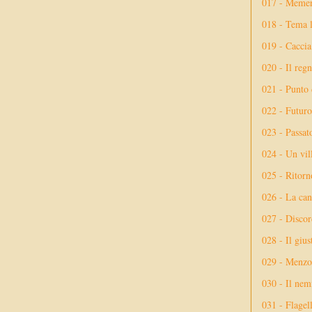
017 - Meme
018 - Tema l
019 - Caccia
020 - Il reg
021 - Punto 
022 - Futuro
023 - Passat
024 - Un vil
025 - Ritorno
026 - La ca
027 - Discor
028 - Il giu
029 - Menzog
030 - Il nem
031 - Flagel