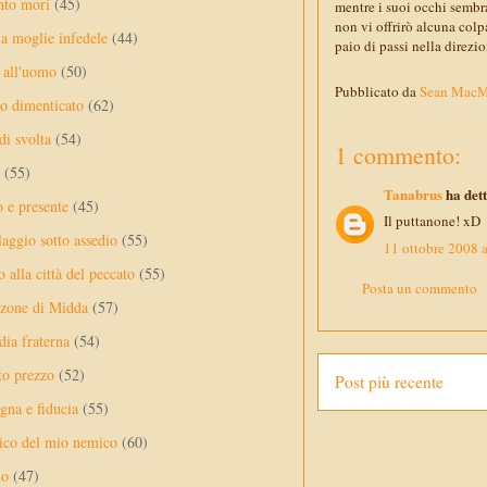
nto mori
(45)
mentre i suoi occhi sembr
non vi offrirò alcuna col
a moglie infedele
(44)
paio di passi nella direzi
 all'uomo
(50)
Pubblicato da
Sean Mac
no dimenticato
(62)
di svolta
(54)
1 commento:
(55)
Tanabrus
ha dett
o e presente
(45)
Il puttanone! xD
laggio sotto assedio
(55)
11 ottobre 2008 a
 alla città del peccato
(55)
Posta un commento
nzone di Midda
(57)
dia fraterna
(54)
sto prezzo
(52)
Post più recente
na e fiducia
(55)
ico del mio nemico
(60)
lo
(47)