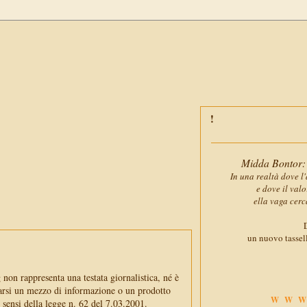
Midda Bontor: 
In una realtà dove l'
e dove il val
ella vaga cerc
D
un nuovo tassell
non rappresenta una testata giornalistica, né è
arsi un mezzo di informazione o un prodotto
WWW
i sensi della legge n. 62 del 7.03.2001.