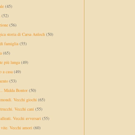
ale
(45)
a
(52)
zione
(56)
gica storia di Carsa Anloch
(50)
 di famiglia
(55)
a
(65)
te più lunga
(49)
o a casa
(49)
mento
(53)
... Midda Bontor
(50)
 mondi. Vecchi giochi
(65)
trucchi. Vecchi cani
(55)
alleati. Vecchi avversari
(55)
vite. Vecchi amori
(60)