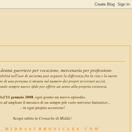
11 gennaio
donna guerriero per vocazione, mercenaria per professione.
abilità nell'uso di un'arma può segnare la differenza fra la vita e la morte
ore di una persona si misura sul numero dei propri avversari uccisi,
ando sempre nuove sfide per offrire un senso alla propria esistenza.
11 gennaio 2008
all'
, ogni giorno un nuovo episodio,
o ad ampliare il mosaico di un sempre più vasto universo fantastico...
... in ogni propria accezione!
Scopri subito le
Cronache di Midda
!
.MIDDASCHRONICLES.COM