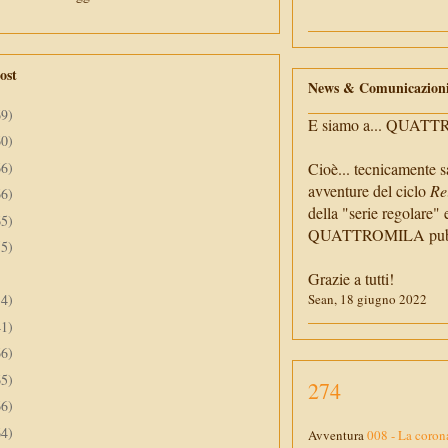
ost
News & Comunicazion
69)
E siamo a... QUAT
60)
66)
Cioè... tecnicamente s
avventure del ciclo
Re
66)
della "serie regolare" 
65)
QUATTROMILA pubbli
55)
Grazie a tutti!
34)
Sean, 18 giugno 2022
41)
66)
65)
274
66)
64)
Avventura
008 - La coron