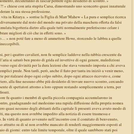
momento, decideranno di lasciar perdere ogni desiderio di scontro. »
o?! » chiese con aria stupita Carsa, dimostrando uno sconcerto quasi innaturale
iderare la sua stessa professione.
a vita in Kriarya. » sorrise la Figlia di Marr’Mahew « La pura e semplice ricerca
 diversamente dal resto del mondo ma privato della maschera offerta da falsi
simulata bigotteria dietro alla quale tutti normalmente preferiscono celare i
brare migliori di ciò che in effetti sono. »
orto… » non poté fare a meno di ammettere Howe, storcendo le labbra a quelle
ineccepibili.
rsi, per i quattro cavalieri, non fu semplice laddove nella rabbia crescente da
 l’aria si saturò ben presto di grida ed invettive di ogni genere, maledizioni
 verso ogni divinità per la dura lezioni che stava venendo imposta a chi aveva
semplici prede. Non tardi, però, anche il fiato per tanta ira iniziò a venir meno,
rie per rialzarsi dopo ogni colpo subito, dopo ogni attacco ricevuto e, come
iero, alla fine nessuno ebbe più desiderio di trovare nuovo scontro, cercando
esente di spettatori attorno a loro oppure restando semplicemente a terra, per
fronti.
udore fu quanto i membri di quella piccola compagnia accumularono in
ontro, guadagnando nel medesimo una rapida diffusione della propria nomea
nvero quasi nessuno degli abitanti della capitale lì presenti aveva avuto modo di
lti, ma questo non avrebbe impedito alla notizia di essere trasmessa e
. In virtù di quanto avvenuto nell’incontro con il comitato di benvenuto,
no attratto su di sé non avrebbe mancato di renderli maggiormente esposti al
o di giorni: entro tale limite temporale, oltre il quale sarebbero stati poi