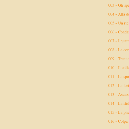
003 - Gli spe
004 - Alla d
005 - Un rica
006 - Conda
007 - I quatt
008 - La cor
009 - Trent'
010 - Il coll
011 - La spo
012 - La fort
013 - Assassi
014 - La sfid
015 - La pir
016 - Colpa 