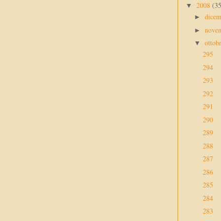
2008
(3
▼
dice
►
nove
►
ottob
▼
295
294
293
292
291
290
289
288
287
286
285
284
283