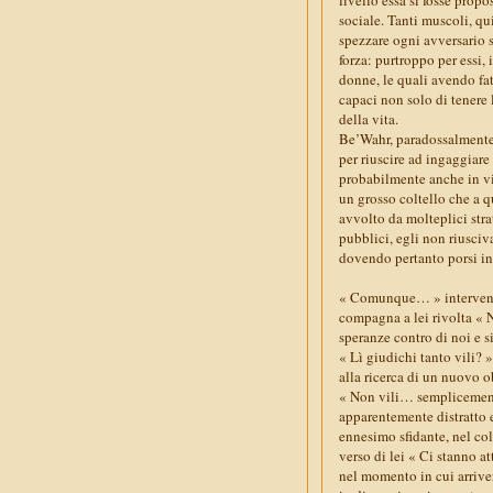
sociale. Tanti muscoli, q
spezzare ogni avversario se
forza: purtroppo per essi, 
donne, le quali avendo fatt
capaci non solo di tenere 
della vita.
Be’Wahr, paradossalmente, 
per riuscire ad ingaggiare
probabilmente anche in vir
un grosso coltello che a q
avvolto da molteplici stra
pubblici, egli non riusciv
dovendo pertanto porsi in
« Comunque… » intervenne
compagna a lei rivolta « 
speranze contro di noi e s
« Lì giudichi tanto vili?
alla ricerca di un nuovo o
« Non vili… semplicemente
apparentemente distratto e
ennesimo sfidante, nel col
verso di lei « Ci stanno a
nel momento in cui arrive