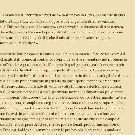
l momento di mettersi a civettare? » lo rimproverò Carsa, nel mentre in cui il
tto ad impattare con forza in opposizione ai genitali di un avversario,
i all’ultima frase che il compagno aveva rivolto in direzione di una nemica.
 la pelle, almeno lasciami la possibilità di guadagnarci qualcosa… » rispose
gho, sorridendo « Chi può dire che il mio affermato fascino non possa
ueste dolci fanciulle? »
vversarie loro proposte si concesse quale intenzionata a farsi conquistare dal
oclamato dall’uomo: al contrario, proprio verso di egli sembravano rivolgere la
e offese, forse giudicandolo all’interno di quel gruppo come l’avversario più
à di vittoria. In effetti nel proprio aspetto alto e slanciato, Howe era spesso
le gracile, debole, dimostrandosi poi al contrario dotato di un’agilità e di una
bile dai più: probabilmente ingannate da tale aspetto, pertanto, erano tutte
 di recare attacco, fallendo di volta in volta in maniera decisamente misera.
resì, si presentavano quasi esclusivamente uomini di dimensioni più o meno
n improponibile rapporto fra la circonferenza del collo, estremamente vasta, e
amente ridotta, a semplice esempio di un’assoluta e mostruosa sproporzione di
, addominali, pettorali e così via discorrendo nel completare un lungo elenco di
o fra essi, invero, si sarebbe mai offerto come un combattente loro pari,
icuramente meglio impiegabili in una miniera piuttosto che su un campo di
 passati e le loro precedenti esperienze professionali, probabilmente, non si
ll’ipotesi, laddove il cammino verso la professione mercenaria, a qualsiasi
osta, era stato molto probabilmente da loro intrapreso nella speranza di riscatto