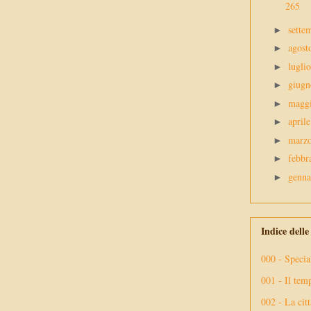
265
sette
►
agos
►
lugli
►
giug
►
magg
►
april
►
marz
►
febbr
►
genn
►
Indice dell
000 - Specia
001 - Il tem
002 - La citt