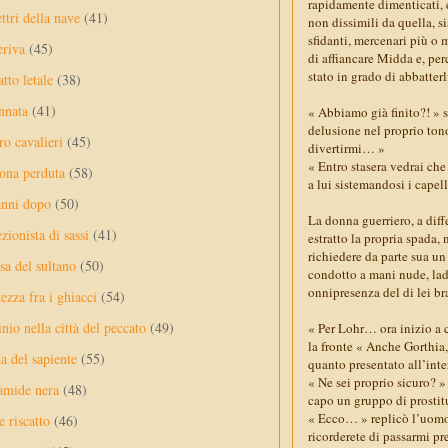
rapidamente dimenticati, e
ttri della nave
(41)
non dissimili da quella, si
sfidanti, mercenari più o 
eriva
(45)
di affiancare Midda e, per
stato in grado di abbatterl
tto letale
(38)
nnata
(41)
« Abbiamo già finito?! » 
delusione nel proprio ton
ro cavalieri
(45)
divertirmi… »
« Entro stasera vedrai che
ona perduta
(58)
a lui sistemandosi i capell
anni dopo
(50)
La donna guerriero, a dif
ezionista di sassi
(41)
estratto la propria spada,
richiedere da parte sua un
sa del sultano
(50)
condotto a mani nude, lad
onnipresenza del di lei bra
ezza fra i ghiacci
(54)
nio nella città del peccato
(49)
« Per Lohr… ora inizio a
la fronte « Anche Gorthia, 
a del sapiente
(55)
quanto presentato all’int
« Ne sei proprio sicuro? 
amide nera
(48)
capo un gruppo di prostit
« Ecco… » replicò l’uomo
e riscatto
(46)
ricorderete di passarmi pr