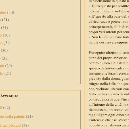
in discussione in questo 
« Tutto questo per profitt
o, forse, ipocrita, nel cons
mbre
(30)
« E’ questo alla base dell
to
(31)
di ricchezza e potere, non
principi morali, dalla dis
o
(31)
propri veri intenti per sem
no
(30)
« Non ti si può offrire t
parole così severe eppure 
io
(31)
e
(30)
Proseguire ulteriori disco
parte dei propri avversari,
o
(31)
contro di loro e blasfemie
aio
(29)
sperato di trasformarli in 
aio
(21)
insieme alle forze necessa
previsto dalla donna guerr
rifugio nella folla onnipr
non rischiare ulteriori con
Solo un lieve strato di s
e Avventure
conseguenza di quell’inc
all’interno della città: i
li
(32)
riconoscere i tre nuovi vo
raggiungere ogni orecchio
pio nella palude
(21)
l’interesse che essi aveva
pubblico per almeno un pai
à del peccato
(38)