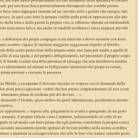
uindi, per una forza fisica potenzialmente dirompente che avrebbe potuto
 fosse stata impiegata insieme ad un cervello utile a gestire tale energia, tale
invece, in quel caso tutta la propria virilità nulla poté in opposizione alle due
o della lotta e della guerra la propria vita, si offrirono sfrenate ed irrefrenabili,
loro testa senza fatica, ma anche di renderli inoffensivi senza neppure privarli
a differenza dei propri compagni si era ritrovato a dover insistere con forza
 uno scontro: capace di incutere maggiore soggezione rispetto al fratello,
tù della scelta particolare della propria arma, una lama più simile a quella di
uella di una spada, e del proprio abbigliamento, nel presentare il proprio corpo
ti di bende a celare una folta presenza di tatuaggi che non desiderava rendere
a evidentemente ad attirare la belligerante attenzione dei propri avversari,
 prima persona a cercarne la presenza.
 Midda, a recuperare il discorso lasciato in sospeso con la domanda della
Non porti preoccupazioni: vedrai che ben presto comprenderanno di non avere
i ritireranno prima di rischiare più del dovuto… »
 » domandò il biondo, quasi deluso da quell’affermazione, guardandosi attorno
biettivo.
 opportunisti. » rispose ella, piegandosi in avanti e spingendo, in un gesto
 naturale, il proprio tallone verso l’indietro, indirizzandolo al collo di un
pirlo in tal modo con forza prima che egli potesse concludere la propria carica
ttaccando unicamente perché sperano di trovare profitto nella nostra sconfitta:
ranno a maturare la consapevolezza che solo le loro vite stanno venendo poste