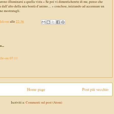
arono illuminarsi a quella vista « Se poi vi dimenticherete di me, penso che
pa dall’alto della mia bontà d’animo… » concluse, iniziando ad accennare un
one mostratagli.
Malcom
alle
22:36
o...
lle ore 07:11
Home page
Post più vecchio
Iscriviti a:
Commenti sul post (Atom)