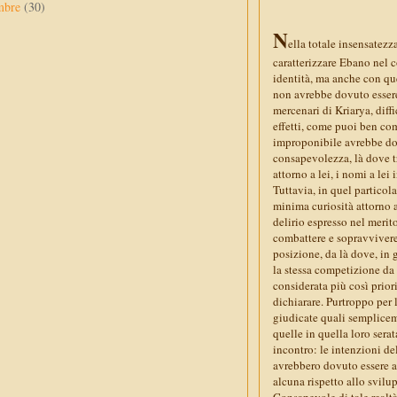
mbre
(30)
N
ella totale insensatezz
caratterizzare Ebano nel c
identità, ma anche con qu
non avrebbe dovuto essere 
mercenari di Kriarya, diff
effetti, come puoi ben com
improponibile avrebbe dov
consapevolezza, là dove tr
attorno a lei, i nomi a lei
Tuttavia, in quel particol
minima curiosità attorno a
delirio espresso nel merit
combattere e sopravvivere
posizione, da là dove, in g
la stessa competizione da l
considerata più così prio
dichiarare. Purtroppo per 
giudicate quali sempliceme
quelle in quella loro sera
incontro: le intenzioni de
avrebbero dovuto essere ac
alcuna rispetto allo svil
Consapevole di tale realtà