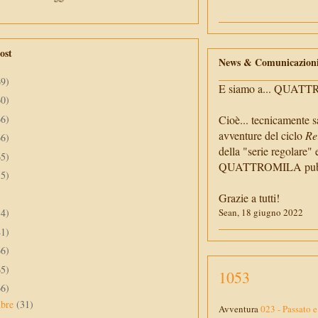
ost
News & Comunicazion
69)
E siamo a... QUAT
60)
66)
Cioè... tecnicamente s
avventure del ciclo
Re
66)
della "serie regolare" 
65)
QUATTROMILA pubbli
55)
Grazie a tutti!
34)
Sean, 18 giugno 2022
41)
66)
65)
1053
66)
mbre
(31)
Avventura
023 - Passato e