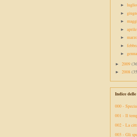
lugli
►
giug
►
magg
►
april
►
marz
►
febbr
►
genn
►
2009
(3
►
2008
(3
►
Indice dell
000 - Specia
001 - Il tem
002 - La citt
003 - Gli spe