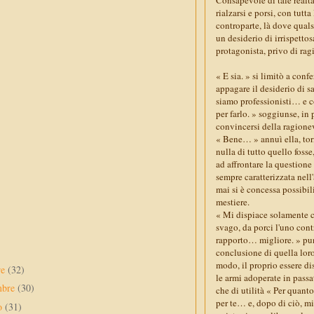
rialzarsi e porsi, con tutta
controparte, là dove qual
un desiderio di irrispettos
protagonista, privo di ragi
« E sia. » si limitò a con
appagare il desiderio di s
siamo professionisti… e c
per farlo. » soggiunse, in 
convincersi della ragione
« Bene… » annuì ella, torn
nulla di tutto quello foss
ad affrontare la questione
sempre caratterizzata nell
mai si è concessa possibil
mestiere.
« Mi dispiace solamente ch
svago, da porci l'uno cont
rapporto… migliore. » pu
conclusione di quella loro 
modo, il proprio essere di
re
(32)
le armi adoperate in pass
mbre
(30)
che di utilità « Per quant
per te… e, dopo di ciò, mi
to
(31)