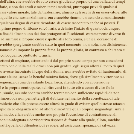
i dell'altra, che avrebbe dovuto essere giudicato proprio di una ballata di tempi
arie, e non dei crudi e miseri tempi moderni, purtroppo privi di qualsiasi
iasi valore morale, tale da trasformare, almeno agli occhi di un osservatore, alle
e, quello che, sostanzialmente, era e sarebbe rimasto un assurdo combattimento
 qualcosa degno di essere ricordato, di essere raccontato anche ai posteri. E,
l primo pugno di Ebano solcò l'aria, a definire l'inizio di quanto, chiunque,
a fine di almeno uno dei due protagonisti lì schierati, estremamente diverso fu
 ad animare il proprio cuore rispetto alla loro prima, e unica, occasione di
 avrebbe spergiurato sarebbe stato in quel momento: non noia, non disinteresse,
amosia di imporre la propria fama, la propria gloria, in contrasto a chi tanto si
idicolo, quanto, piuttosto… ansia.
tersi di respirare, estraniandosi dal proprio stesso corpo per non concedersi
reto con quella realtà ormai non più gradita, egli seguì allora il moto di quel
olo avesse incontrato il capo della donna, non avrebbe evitato di frantumarlo, di
ione alcuna, senza la benché minima fatica, dove già similmente vittorioso su
seguenza di una devastante forza fisica, attendendo con apprensione
é e la propria controparte, nel ritrovarsi in tutto ciò a essere diviso fra la
o, simile, assurdo scontro sarebbe terminato con sufficiente rapidità da non
imorso, da non permettergli di dubitare nel merito della correttezza di tale
esiderio che ella potesse essere altresì in grado di evitare quello stesso attacco
apidità ed eleganza sino ad allora dimostrate quali proprie, negandogli simile
al modo, ella avrebbe anche reso propria l'occasione di contrattaccare, di
con un'adeguata e corrispettiva risposta di fronte alla quale, allora, sarebbe
essità quella di difendersi, di evadere, ad assicurarsi speranza di salvezza.