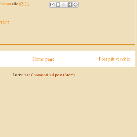
Malcom
alle
07:26
to:
Home page
Post più vecchio
Iscriviti a:
Commenti sul post (Atom)