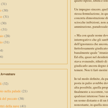
quieto riposo, libera e lo
o
(31)
Un impegno sincero, quello
no
(30)
stessa formulazione, in q
io
(31)
concreta dimostrazione di 
sciocche inibizioni, non a
e
(30)
ammirazione, paradossale
o
(31)
« Ma con quale nome dovrò
aio
(28)
interrogativo che gli sare
aio
(31)
dell'ignoranza che ancora,
frettolosamente giudicato
64)
banalmente quale "stranie
56)
Ed ella, quasi nel desider
stava svenendo, rifiutò di
giudicarlo ancora degno d
temere. Non ti farò morir
e Avventure
In tal modo definite, da p
posta in palio avrebbe do
li
(32)
alta possibile, quella pro
pio nella palude
(21)
finalmente a occorrere, ve
qualsiasi interesse l'uno n
à del peccato
(38)
un uomo distante e di un f
nonostante, in quella ste
ttri della nave
(41)