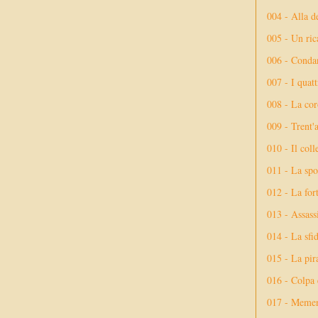
004 - Alla d
005 - Un rica
006 - Conda
007 - I quatt
008 - La cor
009 - Trent'
010 - Il coll
011 - La spo
012 - La fort
013 - Assassi
014 - La sfid
015 - La pir
016 - Colpa 
017 - Meme