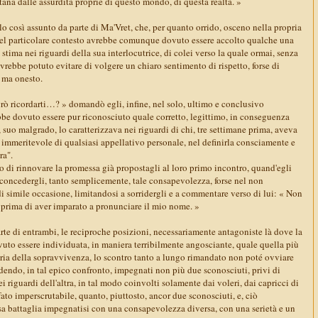
ntana dalle assurdità proprie di questo mondo, di questa realtà. »
 così assunto da parte di Ma'Vret, che, per quanto orrido, osceno nella propria
uel particolare contesto avrebbe comunque dovuto essere accolto qualche una
stima nei riguardi della sua interlocutrice, di colei verso la quale ormai, senza
vrebbe potuto evitare di volgere un chiaro sentimento di rispetto, forse di
 ma onesto.
 ricordarti…? » domandò egli, infine, nel solo, ultimo e conclusivo
bbe dovuto essere pur riconosciuto quale corretto, legittimo, in conseguenza
 suo malgrado, lo caratterizzava nei riguardi di chi, tre settimane prima, aveva
 immeritevole di qualsiasi appellativo personale, nel definirla consciamente e
ra".
io di rinnovare la promessa già propostagli al loro primo incontro, quand'egli
 concedergli, tanto semplicemente, tale consapevolezza, forse nel non
i simile occasione, limitandosi a sorridergli e a commentare verso di lui: « Non
e prima di aver imparato a pronunciare il mio nome. »
arte di entrambi, le reciproche posizioni, necessariamente antagoniste là dove la
vuto essere individuata, in maniera terribilmente angosciante, quale quella più
pria della sopravvivenza, lo scontro tanto a lungo rimandato non poté ovviare
dendo, in tal epico confronto, impegnati non più due sconosciuti, privi di
ei riguardi dell'altra, in tal modo coinvolti solamente dai voleri, dai capricci di
ato imperscrutabile, quanto, piuttosto, ancor due sconosciuti, e, ciò
ssa battaglia impegnatisi con una consapevolezza diversa, con una serietà e un