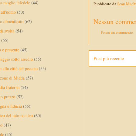
a moglie infedele
(44)
Pubblicato da
Sean Mac
 all'uomo
(50)
Nessun commen
no dimenticato
(62)
di svolta
(54)
Posta un commento
(55)
o e presente
(45)
Post più recente
laggio sotto assedio
(55)
 alla città del peccato
(55)
nzone di Midda
(57)
dia fraterna
(54)
sto prezzo
(52)
na e fiducia
(55)
ico del mio nemico
(60)
lo
(47)
ale
(45)