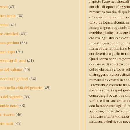
rispetto l'uno nei riguard
eriva
(45)
antichi, di epoche leggend
romantica poesia, di quals
tto letale
(38)
orecchie di un ascoltator
privo di logica alcuna, in
nnata
(41)
forse per questo, quando i
avrebbe giudicato essere l
ro cavalieri
(45)
ciò che egli stesso avvertì
ona perduta
(58)
incontro, e a quanto, pur,
ma neppure rabbia, ira o br
anni dopo
(50)
era divertita a porlo in r
Quasi senza neppure permet
ezionista di sassi
(41)
occasione di contatto conc
colpo che, era certo, se s
sa del sultano
(50)
distruggerlo, senza esitaz
ezza fra i ghiacci
(54)
numerosi avversari in con
l'inevitabile contatto fra s
nio nella città del peccato
(49)
speranza che, in quel gest
concedergli occasione di r
a del sapiente
(55)
scelta, e il masochistico d
amide nera
(48)
con la medesima agilità, r
successo, anche dove, in t
e riscatto
(46)
replicare a tanta violenza 
stata sua priorità, sua nec
nto mori
(45)