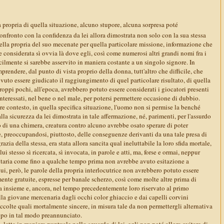
a propria di quella situazione, alcuno stupore, alcuna sorpresa poté
onfronto con la confidenza da lei allora dimostrata non solo con la sua stessa
ella propria del suo mecenate per quella particolare missione, informazione che
considerata sì ovvia là dove egli, così come numerosi altri grandi nomi fra i
icilmente si sarebbe asservito in maniera costante a un singolo signore. In
prendere, dal punto di vista proprio della donna, tutt'altro che difficile, che
uto essere giudicato il raggiungimento di quel particolare risultato, di quella
oppi pochi, all'epoca, avrebbero potuto essere considerati i giocatori presenti
 interessati, nel bene o nel male, per potersi permettere occasione di dubbio.
are contesto, in quella specifica situazione, l'uomo non si permise la benché
lla sicurezza da lei dimostrata in tale affermazione, né, parimenti, per l'assurdo
o di una chimera, creatura contro alcuno avrebbe osato sperare di poter
, preoccupandosi, piuttosto, delle conseguenze derivanti da una tale presa di
razia della stessa, era stata allora sancita qual ineluttabile la loro sfida mortale,
ui stesso sì ricercata, sì invocata, in parole e atti, ma, forse e ormai, neppur
ritaria come fino a qualche tempo prima non avrebbe avuto esitazione a
lui, però, le parole della propria interlocutrice non avrebbero potuto essere
nte gratuite, espresse per banale scherzo, così come molte altre prima di
ta insieme e, ancora, nel tempo precedentemente loro riservato al primo
lla giovane mercenaria dagli occhi color ghiaccio e dai capelli corvini
colte quali mortalmente sincere, in misura tale da non permettergli alternativa
uppo in tal modo preannunciato.
, letta in maniera puntuale nello sguardo di lei, egli non poté allora evitare di