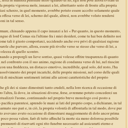
 la propria vigorosa mole, innanzi a lei, altrettanto serio di fronte alla propria
siasi scherzo, in quel momento, avrebbe potuto essere accolto solamente quale
a offesa verso di lei, scherno del quale, altresì, non avrebbe voluto rendersi
oni in tal senso.
fermare, chinando appena il capo innanzi a lei « Per quanto, in questo momento,
angue di lord Cemas sia l'ultimo fra i miei desideri, come tu hai ben definito noi
ome tali è giusto comportarci, uccidendo anche ove privi di qualsiasi ragione
parole che parvero, allora, essere più rivolte verso se stesso che verso di lei, a
volezza di quello scontro.
ando a proporgli un lieve sorriso, quasi volesse offrire trasparenza di quanto
e, nel confronto con il suo animo, ragione di condanna verso di lui, nel riuscire
 con una freddezza, un distacco emotivo, incredibile, qual solo, del resto, l'ha
'assolvimento dei propri incarichi, delle proprie missioni, nel corso delle quali
ità di mischiare sentimenti intimi alle azioni caratteristiche del proprio
e gli dei si siano dimostrati tanto crudeli, nella loro ricerca di occasione di
ro l'altra, là dove, in situazioni diverse, forse, avremmo potuto concederci un
ntualizzò l'uomo, continuando nel proprio breve monologo così posto a
pacifica parentesi, aprendo le mani ai lati del proprio corpo, a dichiarare, in tal
sarmato suo pari e, in ciò, la propria volontà di affrontarla in tal modo, dove pur
ato avevano avuto occasione di dimostrarsi maggiormente di dolo ancor prima
o poco possa valere, farò di tutto affinché la morte sia meno dolorosa possibile
 premurerò di riservarti ogni rito funebre necessario ad assicurarti eterno e