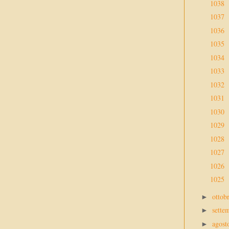
1038
1037
1036
1035
1034
1033
1032
1031
1030
1029
1028
1027
1026
1025
ottob
►
sette
►
agos
►