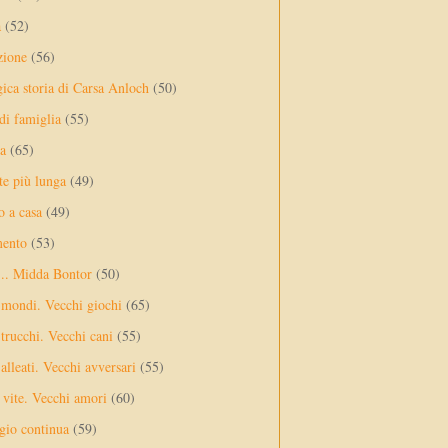
a
(52)
zione
(56)
gica storia di Carsa Anloch
(50)
 di famiglia
(55)
a
(65)
te più lunga
(49)
o a casa
(49)
mento
(53)
... Midda Bontor
(50)
 mondi. Vecchi giochi
(65)
trucchi. Vecchi cani
(55)
alleati. Vecchi avversari
(55)
vite. Vecchi amori
(60)
ggio continua
(59)