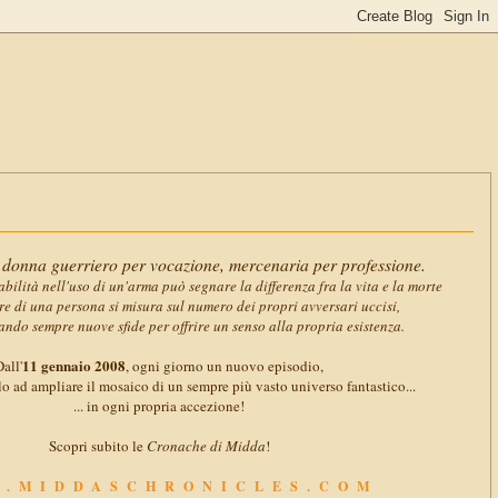
11 gennai
donna guerriero per vocazione, mercenaria per professione.
abilità nell'uso di un'arma può segnare la differenza fra la vita e la morte
ore di una persona si misura sul numero dei propri avversari uccisi,
ando sempre nuove sfide per offrire un senso alla propria esistenza.
11 gennaio 2008
all'
, ogni giorno un nuovo episodio,
o ad ampliare il mosaico di un sempre più vasto universo fantastico...
... in ogni propria accezione!
Scopri subito le
Cronache di Midda
!
.MIDDASCHRONICLES.COM