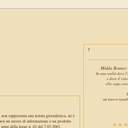
Midda Bontor: 
In una realtà dove l'
e dove il val
ella vaga cerc
D
un nuovo tassell
non rappresenta una testata giornalistica, né è
arsi un mezzo di informazione o un prodotto
WWW
i sensi della legge n. 62 del 7.03.2001.