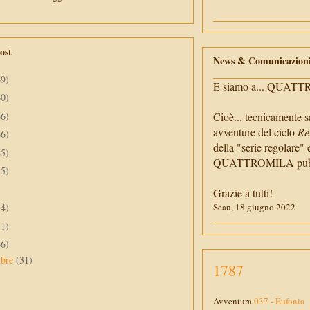
ost
News & Comunicazion
69)
E siamo a... QUAT
60)
66)
Cioè... tecnicamente s
avventure del ciclo
Re
66)
della "serie regolare" 
65)
QUATTROMILA pubbli
55)
Grazie a tutti!
34)
Sean, 18 giugno 2022
41)
66)
mbre
(31)
1787
Avventura
037 - Eufonia