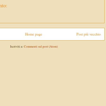
to:
Home page
Post più vecchio
Iscriviti a:
Commenti sul post (Atom)