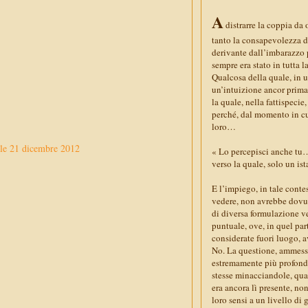
A
distrarre la coppia da 
tanto la consapevolezza de
derivante dall’imbarazzo p
sempre era stato in tutta l
Qualcosa della quale, in
un’intuizione ancor prima
la quale, nella fattispecie
perché, dal momento in cu
loro…
le 21 dicembre 2012
« Lo percepisci anche tu
verso la quale, solo un is
E l’impiego, in tale contes
vedere, non avrebbe dovut
di diversa formulazione v
puntuale, ove, in quel pa
considerate fuori luogo, a
No. La questione, ammesso
estremamente più profonda
stesse minacciandole, qua
era ancora lì presente, no
loro sensi a un livello di