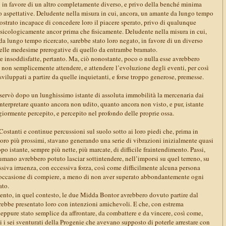
to in favore di un altro completamente diverso, e privo della benché minima
o aspettative. Deludente nella misura in cui, ancora, un amante da lungo tempo
ostrato incapace di concedere loro il piacere sperato, privo di qualunque
 psicologicamente ancor prima che fisicamente. Deludente nella misura in cui,
a lungo tempo ricercato, sarebbe stato loro negato, in favore di un diverso
delle medesime prerogative di quello da entrambe bramato.
tare insoddisfatte, pertanto. Ma, ciò nonostante, poco o nulla esse avrebbero
 non semplicemente attendere, e attendere l’evoluzione degli eventi, per così
sviluppati a partire da quelle inquietanti, e forse troppo generose, premesse.
ervò dopo un lunghissimo istante di assoluta immobilità la mercenaria dai
 interpretare quanto ancora non udito, quanto ancora non visto, e pur, istante
iormente percepito, e percepito nel profondo delle proprie ossa.
o. Costanti e continue percussioni sul suolo sotto ai loro piedi che, prima in
loro più prossimi, stavano generando una serie di vibrazioni inizialmente quasi
opo istante, sempre più nette, più marcate, di difficile fraintendimento. Passi,
umano avrebbero potuto lasciar sottintendere, nell’imporsi su quel terreno, su
siva irruenza, con eccessiva forza, così come difficilmente alcuna persona
i occasione di compiere, a meno di non aver superato abbondantemente ogni
ato.
nto, in quel contesto, le due Midda Bontor avrebbero dovuto partire dal
rebbe presentato loro con intenzioni amichevoli. E che, con estrema
eppure stato semplice da affrontare, da combattere e da vincere, così come,
i i sei sventurati della Progenie che avevano supposto di poterle arrestare con