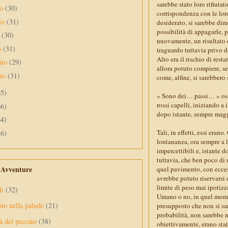
sarebbe stato loro rifiuta
no
(30)
corrispondenza con le lor
io
(31)
desiderato, si sarebbe dim
possibilità di appagarle,
e
(30)
nuovamente, un risultato d
o
(31)
traguardo tuttavia privo 
Alto era il rischio di res
aio
(29)
allora potuto compiere, se
aio
(31)
come, alfine, si sarebbero 
65)
« Sono dei… passi… » oss
rossi capelli, iniziando a
66)
dopo istante, sempre magg
64)
Tali, in effetti, essi eran
56)
lontananza, ora sempre a 
impercettibili e, istante d
tuttavia, che ben poco di 
e Avventure
quel pavimento, con ecces
avrebbe potuto riservars
limite di peso mai ipotizz
li
(32)
Umano o no, in quel mome
pio nella palude
(21)
presupposto che non si sa
probabilità, non sarebbe n
à del peccato
(38)
obiettivamente, erano stat