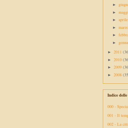
giug
►
magg
►
april
►
marz
►
febbr
►
genn
►
2011
(3
►
2010
(3
►
2009
(3
►
2008
(3
►
Indice dell
000 - Specia
001 - Il tem
002 - La citt