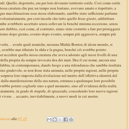
rdi. Quello, dopotutto, era per loro divenuto territorio ostile. Così come ostile
 stessa creatura che pur, un tempo non lontano, avevano amato e rispettato, a
unque macchinazione essa stesse elaborando, sarebbe stato sufficiente parlarne
volontariamente, per convincerle che tutto quello fosse giusto, addirittura
rambe avrebbero accettato senza sollevare la benché minima eccezione, senza
ero dubbio, così come, al contrario, erano state costrette a fare per proteggersi
 giorno dopo giorno, evento dopo evento, sempre più aggressiva, sempre più
 averla… averle quali nemiche, nessuna Midda Bontor, di alcun mondo, si
o, avrebbe mai rifiutato la sfida e la pugna, benché ciò avrebbe potuto
er uccidere quella stessa creatura che aveva adorato agli stessi livelli di una
lli della propria da sempre invocata dea dei mari. Dea il cui nome, ancora una
ro labbra, in contemporanea, dando luogo a una ridondanza che sarebbe risultata
sino gradevole, se non fosse stata animata, nelle proprie ragioni, nelle proprie
 sorpresa loro imposta dalla rivelazione nel merito dell’effettiva identità del
 dalla manifestazione della sua natura, estranea a qualunque loro possibile
vrebbe potuto coglierle sino a quel momento, sino all’evidenza della realtà.
natamente, in grado di stupirle, di spiazzarle, concedendo loro nuove ragioni
ui vivere… accanto, inevitabilmente, a nuovi modi in cui morire.
Malcom
alle
07:25