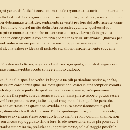
ogni genere di futile discorso attorno a tale argomento, tuttavia, non intervenne
lla futilità di tale argomentazione, né un qualche, eventuale, senso di pudore
er determinate tematiche, sentimento in verità per loro del tutto assente, come
a loro intera vita nel merito della sfera sessuale; quanto… qualcos’altro.
 un primo momento, entrambe maturarono consapevolezza più in grazia a
 che in conseguenza a con effettiva padronanza della situazione. Qualcosa per
, entrambe si videro poste in allarme senza neppur essere in grado di definire il
i alcuna palese evidenza di pericolo era allora trasparentemente suggerita
…?! » domandò Rossa, negando ella stessa ogni qual genere di divagazione
tante prima, avrebbe potuto spingere il loro dialogo.
to, di quello specifico verbo, in luogo a un più particolare sentire o, anche,
o essere considerata qual una mera questione lessicale, una semplice volontà
erbale, quanto e piuttosto qual una scelta consapevole, un’espressione
rticolare frangente, non un suono e non un’immagine avrebbero potuto essere
vrebbero potuto essere giudicate qual trasparenti di un qualche pericolo.
 che esistesse una questione, avrebbe dovuto essere riconosciuta qual
, sfiorando i livelli dell’intimo. Perché qualunque cosa, in quel momento,
lunque avversario stesse ponendo le loro menti e i loro corpi in allarme, non
n era ancora sopraggiunto sino a loro. E, ciò nonostante, stava già ponendo i
 guardia straordinario, preludendo, oggettivamente, solo al peggio possibile.