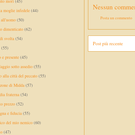
nto mori
(45)
Nessun commen
a moglie infedele
(44)
Posta un commento
 all'uomo
(50)
no dimenticato
(62)
di svolta
(54)
Post più recente
(55)
o e presente
(45)
laggio sotto assedio
(55)
 alla città del peccato
(55)
nzone di Midda
(57)
dia fraterna
(54)
sto prezzo
(52)
na e fiducia
(55)
ico del mio nemico
(60)
lo
(47)