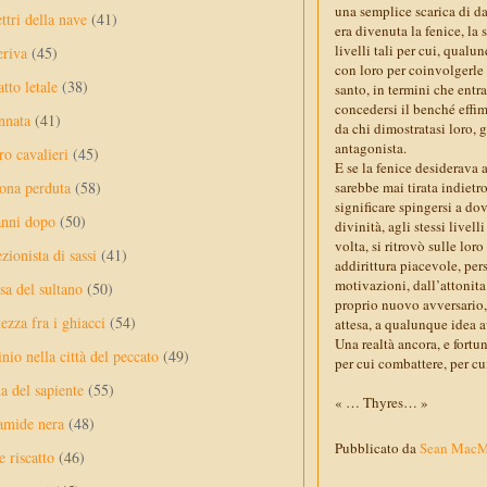
una semplice scarica di da
ttri della nave
(41)
era divenuta la fenice, la
livelli tali per cui, qual
eriva
(45)
con loro per coinvolgerle 
tto letale
(38)
santo, in termini che ent
concedersi il benché effim
nnata
(41)
da chi dimostratasi loro,
antagonista.
ro cavalieri
(45)
E se la fenice desiderava
sarebbe mai tirata indietr
ona perduta
(58)
significare spingersi a dov
anni dopo
(50)
divinità, agli stessi live
volta, si ritrovò sulle lo
ezionista di sassi
(41)
addirittura piacevole, per
motivazioni, dall’attonita
sa del sultano
(50)
proprio nuovo avversario,
ezza fra i ghiacci
(54)
attesa, a qualunque idea a
Una realtà ancora, e fortu
nio nella città del peccato
(49)
per cui combattere, per c
a del sapiente
(55)
« … Thyres… »
amide nera
(48)
Pubblicato da
Sean Mac
e riscatto
(46)