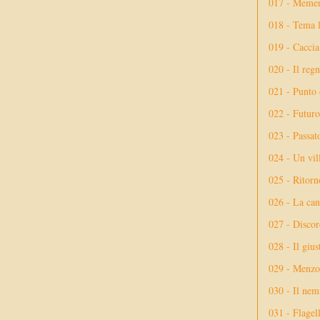
017 - Meme
018 - Tema l
019 - Caccia
020 - Il reg
021 - Punto 
022 - Futuro
023 - Passat
024 - Un vil
025 - Ritorno
026 - La ca
027 - Discor
028 - Il giu
029 - Menzog
030 - Il nem
031 - Flagel