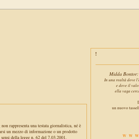
Midda Bontor: 
In una realtà dove l'
e dove il val
ella vaga cerc
D
un nuovo tassell
non rappresenta una testata giornalistica, né è
arsi un mezzo di informazione o un prodotto
WWW
i sensi della legge n. 62 del 7.03.2001.