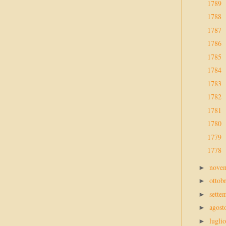
1789
1788
1787
1786
1785
1784
1783
1782
1781
1780
1779
1778
nove
►
ottob
►
sette
►
agos
►
lugli
►