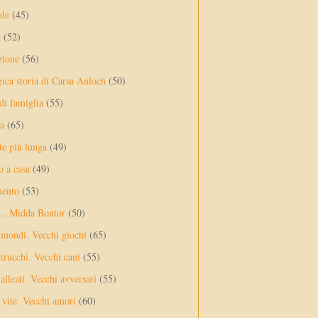
ale
(45)
a
(52)
zione
(56)
gica storia di Carsa Anloch
(50)
 di famiglia
(55)
a
(65)
te più lunga
(49)
o a casa
(49)
mento
(53)
... Midda Bontor
(50)
 mondi. Vecchi giochi
(65)
trucchi. Vecchi cani
(55)
alleati. Vecchi avversari
(55)
vite. Vecchi amori
(60)