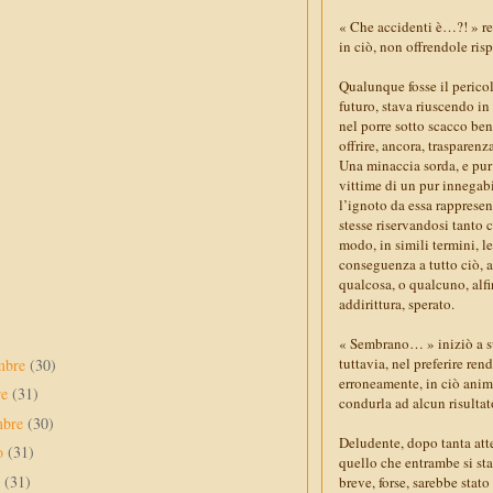
« Che accidenti è…?! » re
in ciò, non offrendole ris
Qualunque fosse il perico
futuro, stava riuscendo in
nel porre sotto scacco be
offrire, ancora, trasparenz
Una minaccia sorda, e pur
vittime di un pur innegabi
l’ignoto da essa rappresen
stesse riservandosi tanto c
modo, in simili termini, l
conseguenza a tutto ciò, a
qualcosa, o qualcuno, alfi
addirittura, sperato.
« Sembrano… » iniziò a su
tuttavia, nel preferire re
mbre
(30)
erroneamente, in ciò anima
re
(31)
condurla ad alcun risultat
mbre
(30)
Deludente, dopo tanta atte
to
(31)
quello che entrambe si sta
o
(31)
breve, forse, sarebbe stat