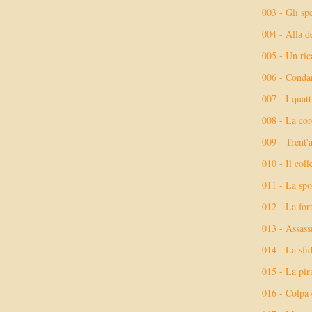
003 - Gli spe
004 - Alla d
005 - Un rica
006 - Conda
007 - I quatt
008 - La cor
009 - Trent'
010 - Il coll
011 - La spo
012 - La fort
013 - Assassi
014 - La sfid
015 - La pir
016 - Colpa 