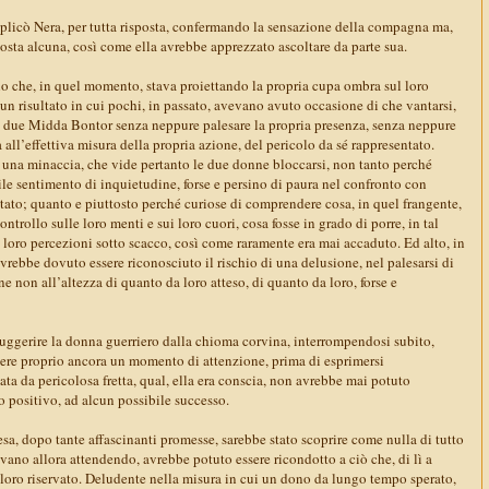
plicò Nera, per tutta risposta, confermando la sensazione della compagna ma,
posta alcuna, così come ella avrebbe apprezzato ascoltare da parte sua.
lo che, in quel momento, stava proiettando la propria cupa ombra sul loro
 un risultato in cui pochi, in passato, avevano avuto occasione di che vantarsi,
n due Midda Bontor senza neppure palesare la propria presenza, senza neppure
a all’effettiva misura della propria azione, del pericolo da sé rappresentato.
 una minaccia, che vide pertanto le due donne bloccarsi, non tanto perché
le sentimento di inquietudine, forse e persino di paura nel confronto con
tato; quanto e piuttosto perché curiose di comprendere cosa, in quel frangente,
ontrollo sulle loro menti e sui loro cuori, cosa fosse in grado di porre, in tal
e loro percezioni sotto scacco, così come raramente era mai accaduto. Ed alto, in
vrebbe dovuto essere riconosciuto il rischio di una delusione, nel palesarsi di
ne non all’altezza di quanto da loro atteso, di quanto da loro, forse e
ggerire la donna guerriero dalla chioma corvina, interrompendosi subito,
ndere proprio ancora un momento di attenzione, prima di esprimersi
ta da pericolosa fretta, qual, ella era conscia, non avrebbe mai potuto
o positivo, ad alcun possibile successo.
sa, dopo tante affascinanti promesse, sarebbe stato scoprire come nulla di tutto
vano allora attendendo, avrebbe potuto essere ricondotto a ciò che, di lì a
o loro riservato. Deludente nella misura in cui un dono da lungo tempo sperato,