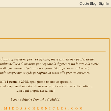
11 gennai
donna guerriero per vocazione, mercenaria per professione.
abilità nell'uso di un'arma può segnare la differenza fra la vita e la morte
ore di una persona si misura sul numero dei propri avversari uccisi,
ando sempre nuove sfide per offrire un senso alla propria esistenza.
11 gennaio 2008
all'
, ogni giorno un nuovo episodio,
o ad ampliare il mosaico di un sempre più vasto universo fantastico...
... in ogni propria accezione!
Scopri subito le
Cronache di Midda
!
.MIDDASCHRONICLES.COM