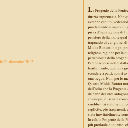
L
a Progenie della Fenic
fittizia supremazia. Non q
avrebbe ceduto, vedendoli 
proclamandosi impavidi gu
priva d’ogni ragione di ti
pensiero della morte qual 
traguardo di cui gioire, di
Midda Bontor, in ogni prop
religiosi, ragione per la q
pericolosità della progeni
le 21 dicembre 2012
Perché a prescindere dalla 
terribilmente, qual una gu
scendere a patti, non si 
una tregua. Non, per lo me
Quanto Midda Bontor non 
dell’odio che la Progenie 
da parte dei suoi antagoni
chiunque, riuscire a compr
sarebbe mai stato semplice
esplicite, più trasparenti
stata inevitabilmente con
In ciò, la Progenie della 
più profonda di quanto, ef