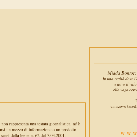
Midda Bontor: 
In una realtà dove l'
e dove il val
ella vaga cerc
D
un nuovo tassell
non rappresenta una testata giornalistica, né è
arsi un mezzo di informazione o un prodotto
WWW
i sensi della legge n. 62 del 7.03.2001.