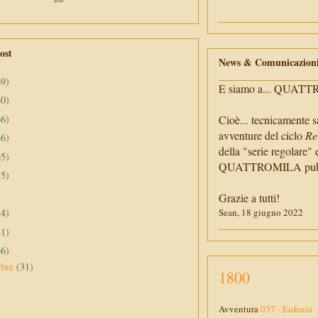
ost
News & Comunicazion
69)
E siamo a... QUAT
60)
66)
Cioè... tecnicamente s
avventure del ciclo
Re
66)
della "serie regolare" 
65)
QUATTROMILA pubbli
55)
Grazie a tutti!
34)
Sean, 18 giugno 2022
41)
66)
mbre
(31)
1800
Avventura
037 - Eufonia