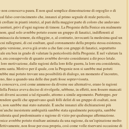
e non conosceva paura. E non qual semplice dimostrazione di orgoglio o di
ual falso convincimento che, innanzi al primo segnale di reale pericolo,
crollare in pianti isterici, al pari della maggior parte di coloro che andavano
errieri, privi d’ogni ragione di timore. La Progenie della Fenice era realmente
more, qual solo avrebbe potuto essere un gruppo di fanatici, indifferenti al
minaccia da temere, da rifuggire, e, al contrario, invocanti la medesima qual un
 cui rallegrarsi, di cui esultare, qual coronamento della propria stessa esistenza.
ria versione, aveva già avuto a che fare con gruppi di fanatici, soprattutto
uale era ben in grado di valutare la pericolosità della Progenie. E nel valutare la
e, era consapevole di quanto avrebbe dovuto considerarsi a dir poco letale.
loro motivazione, dalle ragioni della loro folle guerra, la loro era considerata,
erra santa. Motivo per il quale, con la Progenie non si sarebbe mai potuti
avrebbe mai potuto trovare una possibilità di dialogo, un momento d’incontro,
no, fino a quando una delle due parti fosse sopravvissuta.
conosceva, così come ammesso da diverse sue alternative, erano le ragioni
della Fenice aveva deciso di rivolgerle, sebbene, in effetti, non fossero mancati
sti diversi accenni a tal riguardo, attorno a simile argomento. Purtroppo, per
endere quelli che apparivano quali folli deliri di un gruppo di esaltati, non
, non sarebbe mai stato naturale. E anche innanzi alle dichiarazioni più
, un’anche inesistente ambiguità sarebbe stata egualmente percepita, sarebbe
siderata qual predominante e ragione di vizio per qualunque affermazione.
Fenice avrebbe potuto risultare animata da una ragione, da un’ispirazione molto
fettivamente, non fosse per essa propria, così come volle riservarsi occasione di