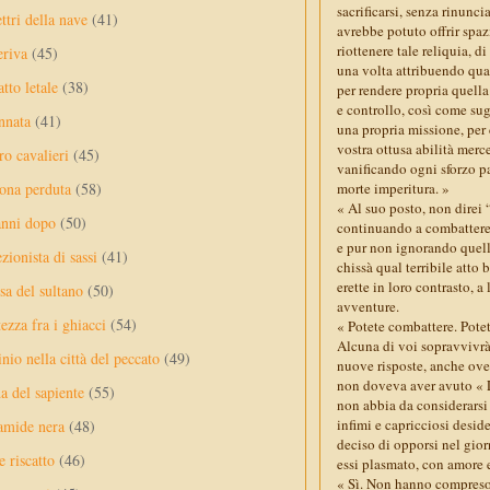
sacrificarsi, senza rinunci
ttri della nave
(41)
avrebbe potuto offrir spaz
riottenere tale reliquia, d
eriva
(45)
una volta attribuendo qual
tto letale
(38)
per rendere propria quell
e controllo, così come su
nnata
(41)
una propria missione, per 
vostra ottusa abilità merce
ro cavalieri
(45)
vanificando ogni sforzo pa
morte imperitura. »
ona perduta
(58)
« Al suo posto, non direi 
anni dopo
(50)
continuando a combattere 
e pur non ignorando quella
ezionista di sassi
(41)
chissà qual terribile atto
erette in loro contrasto, a
sa del sultano
(50)
avventure.
ezza fra i ghiacci
(54)
« Potete combattere. Potet
Alcuna di voi sopravvivrà
nio nella città del peccato
(49)
nuove risposte, anche ove
non doveva aver avuto « La
a del sapiente
(55)
non abbia da considerarsi
infimi e capricciosi desid
amide nera
(48)
deciso di opporsi nel giorn
e riscatto
(46)
essi plasmato, con amore 
« Sì. Non hanno compreso l