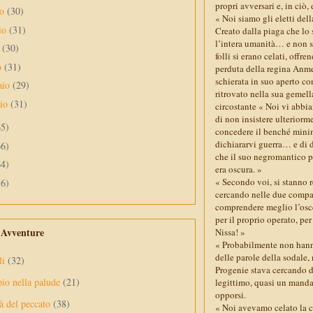
propri avversari e, in ciò,
no
(30)
« Noi siamo gli eletti del
io
(31)
Creato dalla piaga che lo 
l’intera umanità… e non so
e
(30)
folli si erano celati, off
o
(31)
perduta della regina Anme
schierata in suo aperto co
aio
(29)
ritrovato nella sua gemell
aio
(31)
circostante « Noi vi abbi
di non insistere ulteriorm
65)
concedere il benché minimo
dichiararvi guerra… e di d
66)
che il suo negromantico p
64)
era oscura. »
« Secondo voi, si stanno 
56)
cercando nelle due compag
comprendere meglio l’osce
per il proprio operato, pe
e Avventure
Nissa! »
« Probabilmente non hann
delle parole della sodale, 
li
(32)
Progenie stava cercando di
pio nella palude
(21)
legittimo, quasi un mandat
opporsi.
à del peccato
(38)
« Noi avevamo celato la 