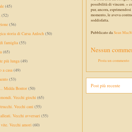
possibilità di vincere. » 
ale
(45)
pur, ancora, esprimendosi 
momento, le aveva contrad
a
(52)
soddisfatta.
zione
(56)
Pubblicato da
Sean Mac
gica storia di Carsa Anloch
(50)
 di famiglia
(55)
Nessun commen
a
(65)
Posta un commento
te più lunga
(49)
o a casa
(49)
mento
(53)
Post più recente
... Midda Bontor
(50)
 mondi. Vecchi giochi
(65)
trucchi. Vecchi cani
(55)
alleati. Vecchi avversari
(55)
vite. Vecchi amori
(60)