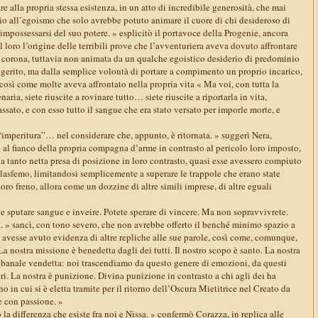
are alla propria stessa esistenza, in un atto di incredibile generosità, che mai
io all’egoismo che solo avrebbe potuto animare il cuore di chi desideroso di
i impossessarsi del suo potere. » esplicitò il portavoce della Progenie, ancora
 loro l’origine delle terribili prove che l’avventuriera aveva dovuto affrontare
a corona, tuttavia non animata da un qualche egoistico desiderio di predominio
ggerito, ma dalla semplice volontà di portare a compimento un proprio incarico,
così come molte aveva affrontato nella propria vita « Ma voi, con tutta la
naria, siete riuscite a rovinare tutto… siete riuscite a riportarla in vita,
ssato, e con esso tutto il sangue che era stato versato per imporle morte, e
“imperitura”… nel considerare che, appunto, è ritornata. » suggerì Nera,
al fianco della propria compagna d’arme in contrasto al pericolo loro imposto,
 tanto netta presa di posizione in loro contrasto, quasi esse avessero compiuto
 blasfemo, limitandosi semplicemente a superare le trappole che erano state
 loro freno, allora come un dozzine di altre simili imprese, di altre eguali
e sputare sangue e inveire. Potete sperare di vincere. Ma non sopravvivrete.
. » sancì, con tono severo, che non avrebbe offerto il benché minimo spazio a
 avesse avuto evidenza di altre repliche alle sue parole, così come, comunque,
 nostra missione è benedetta dagli dei tutti. Il nostro scopo è santo. La nostra
 banale vendetta: noi trascendiamo da questo genere di emozioni, da questi
eri. La nostra è punizione. Divina punizione in contrasto a chi agli dei ha
o in cui si è eletta tramite per il ritorno dell’Oscura Mietitrice nel Creato da
e con passione. »
a differenza che esiste fra noi e Nissa. » confermò Corazza, in replica alle