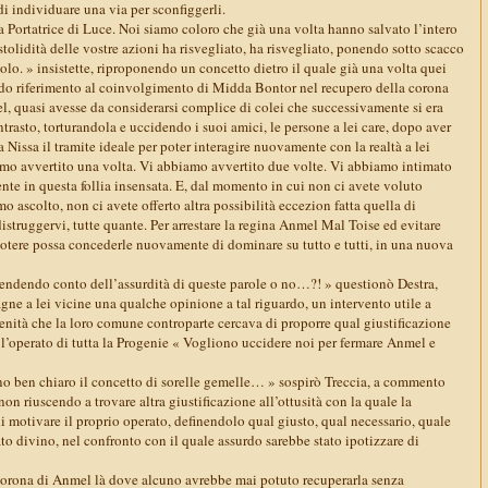
 di individuare una via per sconfiggerli.
la Portatrice di Luce. Noi siamo coloro che già una volta hanno salvato l’intero
stolidità delle vostre azioni ha risvegliato, ha risvegliato, ponendo sotto scacco
lo. » insistette, riproponendo un concetto dietro il quale già una volta quei
rendo riferimento al coinvolgimento di Midda Bontor nel recupero della corona
l, quasi avesse da considerarsi complice di colei che successivamente si era
ntrasto, torturandola e uccidendo i suoi amici, le persone a lei care, dopo aver
a Nissa il tramite ideale per poter interagire nuovamente con la realtà a lei
amo avvertito una volta. Vi abbiamo avvertito due volte. Vi abbiamo intimato
ente in questa follia insensata. E, dal momento in cui non ci avete voluto
 ascolto, non ci avete offerto altra possibilità eccezion fatta quella di
istruggervi, tutte quante. Per arrestare la regina Anmel Mal Toise ed evitare
otere possa concederle nuovamente di dominare su tutto e tutti, in una nuova
rendendo conto dell’assurdità di queste parole o no…?! » questionò Destra,
ne a lei vicine una qualche opinione a tal riguardo, un intervento utile a
nità che la loro comune controparte cercava di proporre qual giustificazione
r l’operato di tutta la Progenie « Vogliono uccidere noi per fermare Anmel e
o ben chiaro il concetto di sorelle gemelle… » sospirò Treccia, a commento
non riuscendo a trovare altra giustificazione all’ottusità con la quale la
 motivare il proprio operato, definendolo qual giusto, qual necessario, quale
o divino, nel confronto con il quale assurdo sarebbe stato ipotizzare di
corona di Anmel là dove alcuno avrebbe mai potuto recuperarla senza