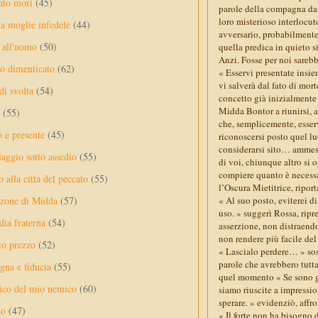
nto mori
(45)
parole della compagna dai 
loro misterioso interlocu
a moglie infedele
(44)
avversario, probabilmente 
 all'uomo
(50)
quella predica in quieto s
Anzi. Fosse per noi sarebb
no dimenticato
(62)
« Esservi presentate insie
vi salverà dal fato di mor
di svolta
(54)
concetto già inizialmente 
Midda Bontor a riunirsi, a
(55)
che, semplicemente, esserv
o e presente
(45)
riconoscersi posto quel lu
considerarsi sito… ammesso
laggio sotto assedio
(55)
di voi, chiunque altro si 
compiere quanto è necessar
 alla città del peccato
(55)
l’Oscura Mietitrice, ripor
« Al suo posto, eviterei 
nzone di Midda
(57)
uso. » suggerì Rossa, rip
dia fraterna
(54)
asserzione, non distraendo
non rendere più facile del
sto prezzo
(52)
« Lascialo perdere… » sos
parole che avrebbero tutta
na e fiducia
(55)
quel momento « Se sono gi
ico del mio nemico
(60)
siamo riuscite a impressio
sperare. » evidenziò, aff
lo
(47)
« Il forte non ha bisogno d