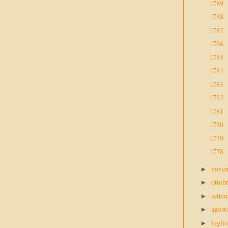
1789
1788
1787
1786
1785
1784
1783
1782
1781
1780
1779
1778
nove
►
ottob
►
sette
►
agos
►
lugli
►