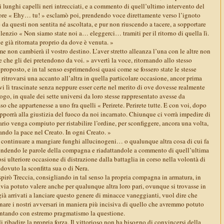
lunghi capelli neri intrecciati, e a commento di quell’ultimo intervento del
tore « Ehy… tu! » esclamò poi, prendendo voce direttamente verso l’ignoto
da questi non sentita né ascoltata, e pur non riuscendo a tacere, a sopportare
ilenzio « Non siamo state noi a… eleggerci… tramiti per il ritorno di quella lì.
e già ritornata proprio da dove è venuta. »
me non cambierà il vostro destino. L’aver stretto alleanza l’una con le altre non
te che gli dei pretendono da voi. » avvertì la voce, ritornando allo stesso
proposto, e in tal senso esprimendosi quasi come se fossero state le stesse
 ritrovarsi una accanto all’altra in quella particolare occasione, ancor prima
i lì trascinate senza neppure esser certe nel merito di ove dovesse realmente
ogo, in quale dei sette universi da loro stesse rappresentato avesse da
 che appartenesse a uno fra quelli « Perirete. Perirete tutte. E con voi, dopo
opporrà alla giustizia del fuoco da noi incarnato. Chiunque ci vorrà impedire di
io venga compiuto per ristabilire l’ordine, per sconfiggere, ancora una volta,
tando la pace nel Creato. In ogni Creato. »
di continuare a mangiare funghi allucinogeni… o qualunque altra cosa di cui fa
rendendo le parole della compagna e riadattandole a commento di quell’ultima
si ulteriore occasione di distrazione dalla battaglia in corso nella volontà di
 dovuto la sconfitta sua o di Nera.
pirò Treccia, consigliando in tal senso la propria compagna in armatura, in
via potuto valere anche per qualunque altra loro pari, ovunque si trovasse in
à arrivati a lanciare questo genere di minacce vaneggianti, vuol dire che
nare i nostri avversari in maniera più incisiva di quello che avremmo potuto
rontando con estremo pragmatismo la questione.
i ribadire la propria forza. Il vittorioso non ha bisogno di convincersi della