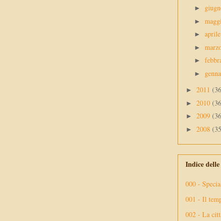
giug
►
magg
►
april
►
marz
►
febbr
►
genn
►
2011
(3
►
2010
(3
►
2009
(3
►
2008
(3
►
Indice dell
000 - Specia
001 - Il tem
002 - La citt