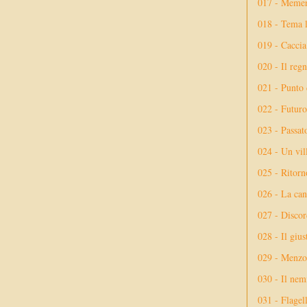
017 - Meme
018 - Tema l
019 - Caccia
020 - Il reg
021 - Punto 
022 - Futuro
023 - Passat
024 - Un vil
025 - Ritorno
026 - La ca
027 - Discor
028 - Il giu
029 - Menzog
030 - Il nem
031 - Flagel