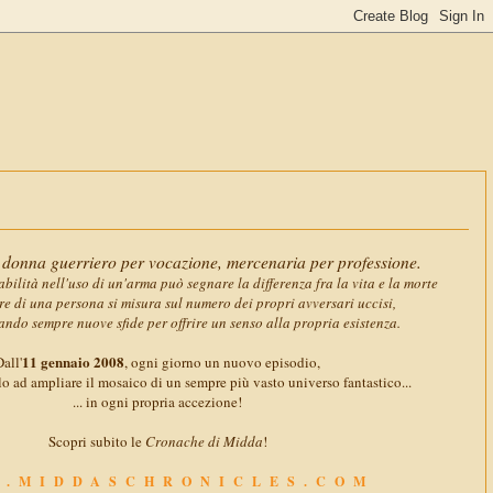
11 gennai
donna guerriero per vocazione, mercenaria per professione.
abilità nell'uso di un'arma può segnare la differenza fra la vita e la morte
ore di una persona si misura sul numero dei propri avversari uccisi,
ando sempre nuove sfide per offrire un senso alla propria esistenza.
11 gennaio 2008
all'
, ogni giorno un nuovo episodio,
o ad ampliare il mosaico di un sempre più vasto universo fantastico...
... in ogni propria accezione!
Scopri subito le
Cronache di Midda
!
.MIDDASCHRONICLES.COM