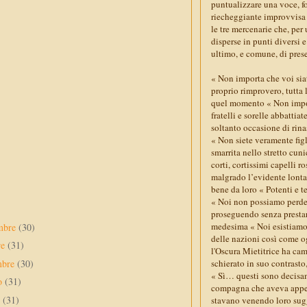
puntualizzare una voce, fo
riecheggiante improvvisa e
le tre mercenarie che, per
disperse in punti diversi e
ultimo, e comune, di prese
« Non importa che voi siate
proprio rimprovero, tutta
quel momento « Non import
fratelli e sorelle abbatti
soltanto occasione di rina
« Non siete veramente figl
smarrita nello stretto cun
corti, cortissimi capelli r
malgrado l’evidente lontan
bene da loro « Potenti e 
« Noi non possiamo perdere
proseguendo senza prestar
medesima « Noi esistiamo 
mbre
(30)
delle nazioni così come og
re
(31)
l'Oscura Mietitrice ha cam
mbre
(30)
schierato in suo contrasto,
« Sì… questi sono decisam
to
(31)
compagna che aveva appena
o
(31)
stavano venendo loro sugg