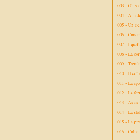
003 - Gli spe
004 - Alla d
005 - Un rica
006 - Conda
007 - I quatt
008 - La cor
009 - Trent'
010 - Il coll
011 - La spo
012 - La fort
013 - Assassi
014 - La sfid
015 - La pir
016 - Colpa 