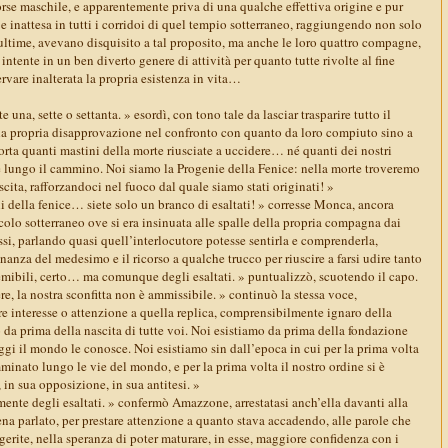
rse maschile, e apparentemente priva di una qualche effettiva origine e pur
 inattesa in tutti i corridoi di quel tempio sotterraneo, raggiungendo non solo
 ultime, avevano disquisito a tal proposito, ma anche le loro quattro compagne,
 intente in un ben diverto genere di attività per quanto tutte rivolte al fine
rvare inalterata la propria esistenza in vita…
 una, sette o settanta. » esordì, con tono tale da lasciar trasparire tutto il
 la propria disapprovazione nel confronto con quanto da loro compiuto sino a
a quanti mastini della morte riusciate a uccidere… né quanti dei nostri
ate lungo il cammino. Noi siamo la Progenie della Fenice: nella morte troveremo
scita, rafforzandoci nel fuoco dal quale siamo stati originati! »
i della fenice… siete solo un branco di esaltati! » corresse Monca, ancora
icolo sotterraneo ove si era insinuata alle spalle della propria compagna dai
ossi, parlando quasi quell’interlocutore potesse sentirla e comprenderla,
anza del medesimo e il ricorso a qualche trucco per riuscire a farsi udire tanto
temibili, certo… ma comunque degli esaltati. » puntualizzò, scuotendo il capo.
, la nostra sconfitta non è ammissibile. » continuò la stessa voce,
e interesse o attenzione a quella replica, comprensibilmente ignaro della
da prima della nascita di tutte voi. Noi esistiamo da prima della fondazione
gi il mondo le conosce. Noi esistiamo sin dall’epoca in cui per la prima volta
minato lungo le vie del mondo, e per la prima volta il nostro ordine si è
 in sua opposizione, in sua antitesi. »
ente degli esaltati. » confermò Amazzone, arrestatasi anch’ella davanti alla
 parlato, per prestare attenzione a quanto stava accadendo, alle parole che
erite, nella speranza di poter maturare, in esse, maggiore confidenza con i