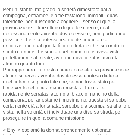
Per un istante, malgrado la serietà dimostrata dalla
compagna, entrambe le altre restarono immobili, quasi
interdette, non riuscendo a cogliere il senso di quella
provocazione, il fine ultimo di quello scherzo, qual
necessariamente avrebbe dovuto essere, non giudicando
possibile che ella potesse realmente rinunciare a
un’occasione qual quella lì loro offerta, e che, secondo lo
spirito comune che sino a quel momento le aveva viste
perfettamente allineate, avrebbe dovuto entusiasmarla
almeno quanto loro.
Purtroppo però, fu presto chiaro come alcuna provocazione,
alcuno scherzo, avrebbe dovuto essere inteso dietro a
quell’intento, al punto tale che, se non fosse stato per
l’intervento dell’unica mano rimasta a Treccia, e
rapidamente serratasi attorno al braccio mancino della
compagna, per arrestarne il movimento, questa si sarebbe
certamente già allontanata, sarebbe già scomparsa alla loro
vista, nella volontà di individuare una diversa strada per
proseguire in quella comune missione.
« Ehy! » esclamò la donna orrendamente ustionata,