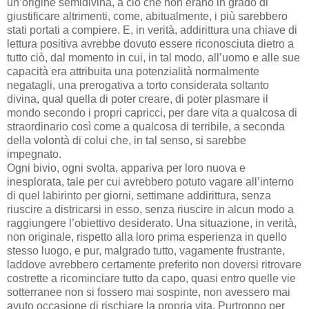
un’origine semidivina, a ciò che non erano in grado di
giustificare altrimenti, come, abitualmente, i più sarebbero
stati portati a compiere. E, in verità, addirittura una chiave di
lettura positiva avrebbe dovuto essere riconosciuta dietro a
tutto ciò, dal momento in cui, in tal modo, all’uomo e alle sue
capacità era attribuita una potenzialità normalmente
negatagli, una prerogativa a torto considerata soltanto
divina, qual quella di poter creare, di poter plasmare il
mondo secondo i propri capricci, per dare vita a qualcosa di
straordinario così come a qualcosa di terribile, a seconda
della volontà di colui che, in tal senso, si sarebbe
impegnato.
Ogni bivio, ogni svolta, appariva per loro nuova e
inesplorata, tale per cui avrebbero potuto vagare all’interno
di quel labirinto per giorni, settimane addirittura, senza
riuscire a districarsi in esso, senza riuscire in alcun modo a
raggiungere l’obiettivo desiderato. Una situazione, in verità,
non originale, rispetto alla loro prima esperienza in quello
stesso luogo, e pur, malgrado tutto, vagamente frustrante,
laddove avrebbero certamente preferito non doversi ritrovare
costrette a ricominciare tutto da capo, quasi entro quelle vie
sotterranee non si fossero mai sospinte, non avessero mai
avuto occasione di rischiare la propria vita. Purtroppo per