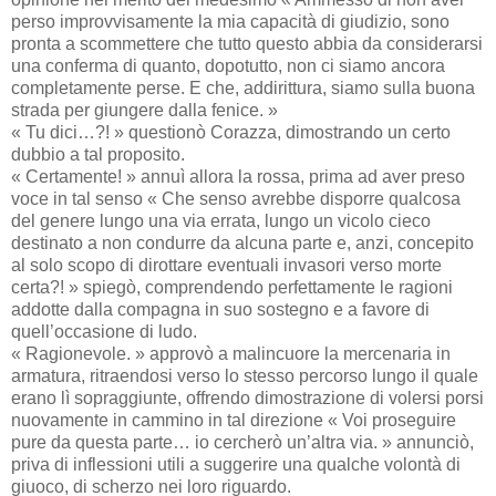
perso improvvisamente la mia capacità di giudizio, sono
pronta a scommettere che tutto questo abbia da considerarsi
una conferma di quanto, dopotutto, non ci siamo ancora
completamente perse. E che, addirittura, siamo sulla buona
strada per giungere dalla fenice. »
« Tu dici…?! » questionò Corazza, dimostrando un certo
dubbio a tal proposito.
« Certamente! » annuì allora la rossa, prima ad aver preso
voce in tal senso « Che senso avrebbe disporre qualcosa
del genere lungo una via errata, lungo un vicolo cieco
destinato a non condurre da alcuna parte e, anzi, concepito
al solo scopo di dirottare eventuali invasori verso morte
certa?! » spiegò, comprendendo perfettamente le ragioni
addotte dalla compagna in suo sostegno e a favore di
quell’occasione di ludo.
« Ragionevole. » approvò a malincuore la mercenaria in
armatura, ritraendosi verso lo stesso percorso lungo il quale
erano lì sopraggiunte, offrendo dimostrazione di volersi porsi
nuovamente in cammino in tal direzione « Voi proseguire
pure da questa parte… io cercherò un’altra via. » annunciò,
priva di inflessioni utili a suggerire una qualche volontà di
giuoco, di scherzo nei loro riguardo.