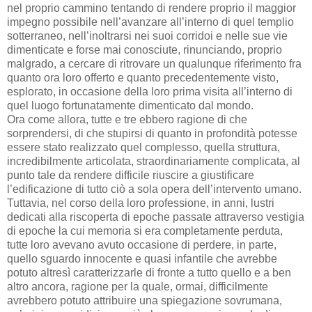
nel proprio cammino tentando di rendere proprio il maggior
impegno possibile nell’avanzare all’interno di quel templio
sotterraneo, nell’inoltrarsi nei suoi corridoi e nelle sue vie
dimenticate e forse mai conosciute, rinunciando, proprio
malgrado, a cercare di ritrovare un qualunque riferimento fra
quanto ora loro offerto e quanto precedentemente visto,
esplorato, in occasione della loro prima visita all’interno di
quel luogo fortunatamente dimenticato dal mondo.
Ora come allora, tutte e tre ebbero ragione di che
sorprendersi, di che stupirsi di quanto in profondità potesse
essere stato realizzato quel complesso, quella struttura,
incredibilmente articolata, straordinariamente complicata, al
punto tale da rendere difficile riuscire a giustificare
l’edificazione di tutto ciò a sola opera dell’intervento umano.
Tuttavia, nel corso della loro professione, in anni, lustri
dedicati alla riscoperta di epoche passate attraverso vestigia
di epoche la cui memoria si era completamente perduta,
tutte loro avevano avuto occasione di perdere, in parte,
quello sguardo innocente e quasi infantile che avrebbe
potuto altresì caratterizzarle di fronte a tutto quello e a ben
altro ancora, ragione per la quale, ormai, difficilmente
avrebbero potuto attribuire una spiegazione sovrumana,