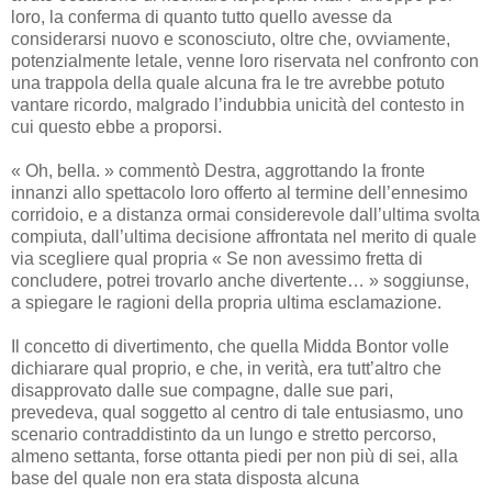
loro, la conferma di quanto tutto quello avesse da
considerarsi nuovo e sconosciuto, oltre che, ovviamente,
potenzialmente letale, venne loro riservata nel confronto con
una trappola della quale alcuna fra le tre avrebbe potuto
vantare ricordo, malgrado l’indubbia unicità del contesto in
cui questo ebbe a proporsi.
« Oh, bella. » commentò Destra, aggrottando la fronte
innanzi allo spettacolo loro offerto al termine dell’ennesimo
corridoio, e a distanza ormai considerevole dall’ultima svolta
compiuta, dall’ultima decisione affrontata nel merito di quale
via scegliere qual propria « Se non avessimo fretta di
concludere, potrei trovarlo anche divertente… » soggiunse,
a spiegare le ragioni della propria ultima esclamazione.
Il concetto di divertimento, che quella Midda Bontor volle
dichiarare qual proprio, e che, in verità, era tutt’altro che
disapprovato dalle sue compagne, dalle sue pari,
prevedeva, qual soggetto al centro di tale entusiasmo, uno
scenario contraddistinto da un lungo e stretto percorso,
almeno settanta, forse ottanta piedi per non più di sei, alla
base del quale non era stata disposta alcuna