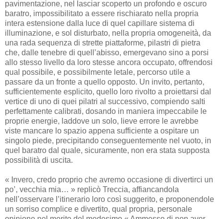
pavimentazione, nel lasciar scoperto un profondo e oscuro
baratro, impossibilitato a essere rischiarato nella propria
intera estensione dalla luce di quel capillare sistema di
illuminazione, e sol disturbato, nella propria omogeneità, da
una rada sequenza di strette piattaforme, pilastri di pietra
che, dalle tenebre di quell’abisso, emergevano sino a porsi
allo stesso livello da loro stesse ancora occupato, offrendosi
qual possibile, e possibilmente letale, percorso utile a
passare da un fronte a quello opposto. Un invito, pertanto,
sufficientemente esplicito, quello loro rivolto a proiettarsi dal
vertice di uno di quei pilatri al successivo, compiendo salti
perfettamente calibrati, dosando in maniera impeccabile le
proprie energie, laddove un solo, lieve errore le avrebbe
viste mancare lo spazio appena sufficiente a ospitare un
singolo piede, precipitando conseguentemente nel vuoto, in
quel baratro dal quale, sicuramente, non era stata supposta
possibilità di uscita.
« Invero, credo proprio che avremo occasione di divertirci un
po’, vecchia mia… » replicò Treccia, affiancandola
nell’osservare l’itinerario loro così suggerito, e proponendole
un sorriso complice e divertito, qual propria, personale
opinione nel merito del medesimo « Ammesso di non aver