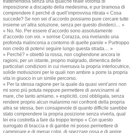
trattenendola senza una qualche reale volontà di
imposizione a discapito della medesima, e pur bramosa di
comprendere il perché di quell’improvvisa ritirata « Cosa
succede? Se non sei d’accordo possiamo pure cercare tutte
insieme un’altra soluzione, senza per questo dividerci… »
« No. No. Per essere d’accordo sono assolutamente
d’accordo con voi. » sorrise Corazza, ora rivelando una
profonda malinconia a contorno di quelle parole « Purtroppo
non credo di potervi seguire lungo questa strada… »
« Perché? » obiettò la rossa, non cogliendone ancora le
ragioni, per un istante, proprio malgrado, dimentica delle
particolari condizioni in cui riversava la propria interlocutrice,
solide motivazioni per le quali non ambire a porre la propria
vita in giuoco in un simile percorso.
« Per la stessa ragione per la quale da quasi vent’anni non
mi sono più potuta neppure permettere di avvicinarmi al
mare, che tanto amiamo. » esplicitò, così obbligata, senza
rendere proprio alcun malanimo nei confronti della propria
altra se stessa, ben consapevole di quanto difficile sarebbe
stato comprendere la propria posizione senza viverla, qual
lei era costretta a fare da troppo tempo « Con questo
surrogato di braccia e di gambe mi posso permettere di
camminare e di menar colpi, di spezzare ossa e di aprire