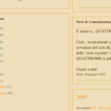
ost
News & Comunicazion
69)
E siamo a... QUAT
60)
66)
Cioè... tecnicamente s
avventure del ciclo
Re
66)
della "serie regolare" 
65)
QUATTROMILA pubbli
55)
Grazie a tutti!
34)
Sean, 18 giugno 2022
41)
mbre
(31)
mbre
(30)
2095
Avventura
042 - Nuovi mo