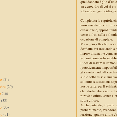
quel dannato figlio d’un c
un genocidio di cui si er
tollerare un genocidio, pe
Completata la capriola che
nuovamente una postura ve
esitazione e, approfittando
verso di lui, nella volont
occasione di compiere.
Ma se, pur, ella ebbe occa
Scarlatta, ivi iniziando a 
improvvisamente comparsi 
le carni come solo sarebbe 
l’idea di restare lì immobi
ipoteticamente impossibil
già avuto modo di sperime
suolo sotto di sé e, una v
re
(31)
soltanto se stesso, ma sopr
nostre teste, per lì schian
mbre
(20)
che, sfortunatamente, ebbe
to
(16)
ritrovò a offrirsi senza al
o
(32)
sopra di loro.
Anche potendo, in parte, 
no
(30)
probabilmente, avendone an
io
(31)
reazione; quanto allora eb