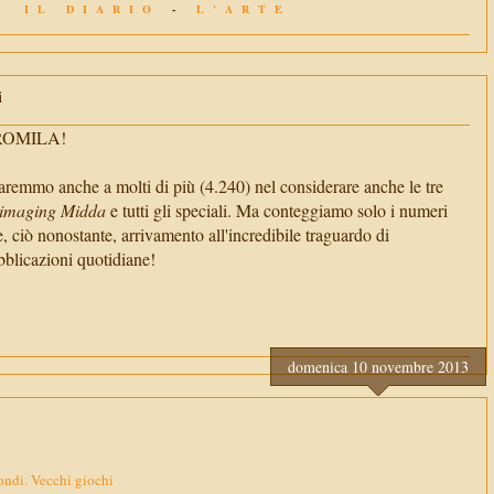
IL DIARIO
-
L'ARTE
i
TROMILA!
aremmo anche a molti di più (4.240) nel considerare anche le tre
imaging Midda
e tutti gli speciali. Ma conteggiamo solo i numeri
e, ciò nonostante, arrivamento all'incredibile traguardo di
cazioni quotidiane!
domenica 10 novembre 2013
ndi. Vecchi giochi