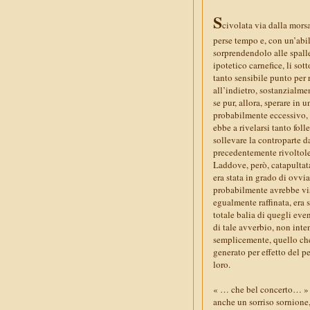
S
civolata via dalla mors
perse tempo e, con un’abil
sorprendendolo alle spalle
ipotetico carnefice, li sot
tanto sensibile punto per r
all’indietro, sostanzialme
se pur, allora, sperare in u
probabilmente eccessivo, s
ebbe a rivelarsi tanto fol
sollevare la controparte da
precedentemente rivoltole
Laddove, però, catapultata
era stata in grado di ovvi
probabilmente avrebbe vist
egualmente raffinata, era st
totale balia di quegli eve
di tale avverbio, non inte
semplicemente, quello che
generato per effetto del p
loro.
« … che bel concerto… » n
anche un sorriso sornione