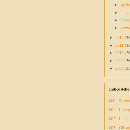
april
►
marz
►
febbr
►
genn
►
2012
(3
►
2011
(3
►
2010
(3
►
2009
(3
►
2008
(3
►
Indice dell
000 - Specia
001 - Il tem
002 - La citt
003 - Gli spe