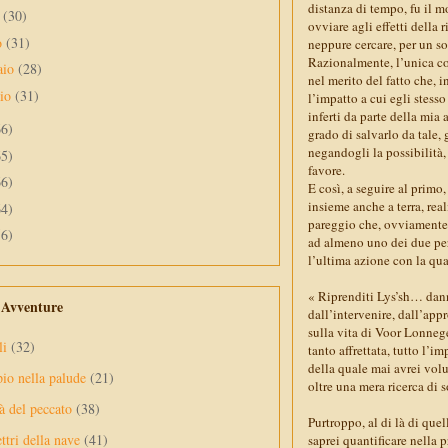
distanza di tempo, fu il 
e
(30)
ovviare agli effetti della 
o
(31)
neppure cercare, per un sol
Razionalmente, l’unica co
aio
(28)
nel merito del fatto che, i
aio
(31)
l’impatto a cui egli stesso
inferti da parte della mia 
66)
grado di salvarlo da tale,
negandogli la possibilità
65)
favore.
66)
E così, a seguire al primo,
insieme anche a terra, re
64)
pareggio che, ovviamente,
56)
ad almeno uno dei due per 
l’ultima azione con la qual
« Riprenditi Lys’sh… dann
e Avventure
dall’intervenire, dall’app
sulla vita di Voor Lonnege
li
(32)
tanto affrettata, tutto l’
della quale mai avrei volu
pio nella palude
(21)
oltre una mera ricerca di 
à del peccato
(38)
Purtroppo, al di là di que
ttri della nave
(41)
saprei quantificare nella p