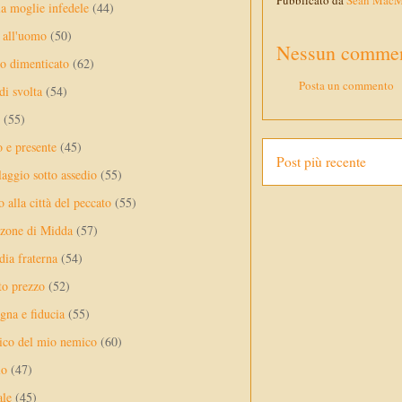
Pubblicato da
Sean Mac
a moglie infedele
(44)
 all'uomo
(50)
Nessun commen
no dimenticato
(62)
Posta un commento
di svolta
(54)
(55)
o e presente
(45)
Post più recente
laggio sotto assedio
(55)
 alla città del peccato
(55)
nzone di Midda
(57)
dia fraterna
(54)
sto prezzo
(52)
na e fiducia
(55)
ico del mio nemico
(60)
lo
(47)
ale
(45)