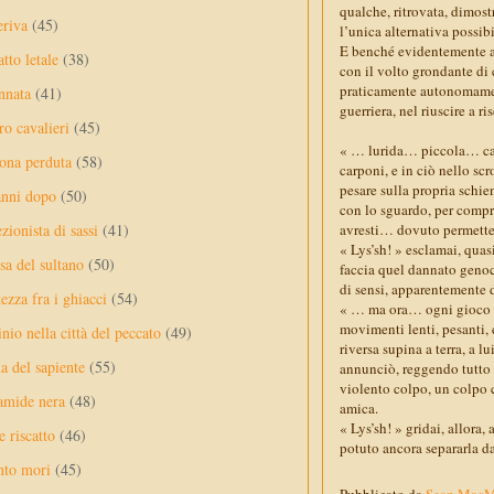
qualche, ritrovata, dimost
eriva
(45)
l’unica alternativa possib
E benché evidentemente an
tto letale
(38)
con il volto grondante di
praticamente autonomamente
nnata
(41)
guerriera, nel riuscire a ri
ro cavalieri
(45)
« … lurida… piccola… cag
ona perduta
(58)
carponi, e in ciò nello sc
pesare sulla propria schie
anni dopo
(50)
con lo sguardo, per compr
ezionista di sassi
(41)
avresti… dovuto permett
« Lys’sh! » esclamai, quasi
sa del sultano
(50)
faccia quel dannato genoci
di sensi, apparentemente d
ezza fra i ghiacci
(54)
« … ma ora… ogni gioco è…
movimenti lenti, pesanti, 
nio nella città del peccato
(49)
riversa supina a terra, a 
a del sapiente
(55)
annunciò, reggendo tutto i
violento colpo, un colpo c
amide nera
(48)
amica.
« Lys’sh! » gridai, allora,
e riscatto
(46)
potuto ancora separarla da
nto mori
(45)