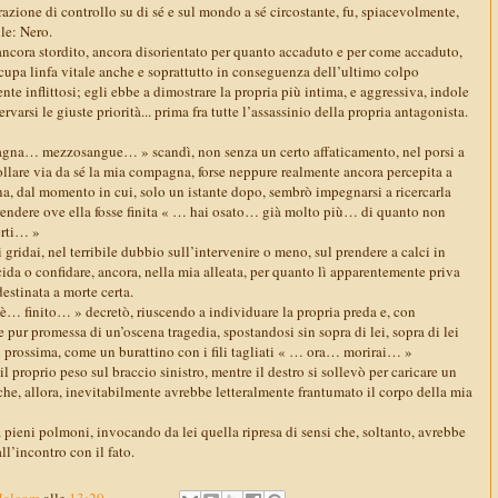
razione di controllo su di sé e sul mondo a sé circostante, fu, spiacevolmente,
ile: Nero.
cora stordito, ancora disorientato per quanto accaduto e per come accaduto,
 cupa linfa vitale anche e soprattutto in conseguenza dell’ultimo colpo
 inflittosi; egli ebbe a dimostrare la propria più intima, e aggressiva, indole
servarsi le giuste priorità... prima fra tutte l’assassinio della propria antagonista.
na… mezzosangue… » scandì, non senza un certo affaticamento, nel porsi a
rollare via da sé la mia compagna, forse neppure realmente ancora percepita a
na, dal momento in cui, solo un istante dopo, sembrò impegnarsi a ricercarla
endere ove ella fosse finita « … hai osato… già molto più… di quanto non
erti… »
 gridai, nel terribile dubbio sull’intervenire o meno, sul prendere a calci in
da o confidare, ancora, nella mia alleata, per quanto lì apparentemente priva
estinata a morte certa.
 finito… » decretò, riuscendo a individuare la propria preda e, con
e pur promessa di un’oscena tragedia, spostandosi sin sopra di lei, sopra di lei
lui prossima, come un burattino con i fili tagliati « … ora… morirai… »
l proprio peso sul braccio sinistro, mentre il destro si sollevò per caricare un
he, allora, inevitabilmente avrebbe letteralmente frantumato il corpo della mia
 a pieni polmoni, invocando da lei quella ripresa di sensi che, soltanto, avrebbe
ll’incontro con il fato.