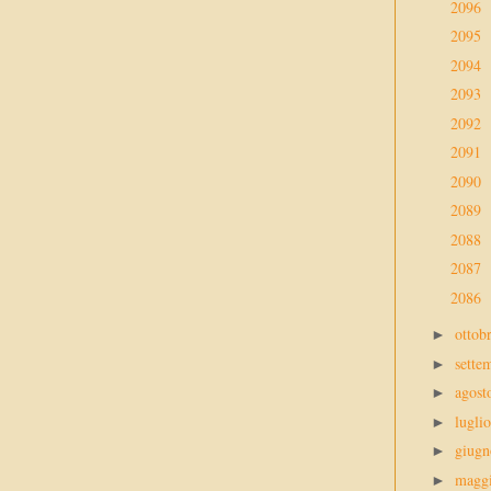
2096
2095
2094
2093
2092
2091
2090
2089
2088
2087
2086
ottob
►
sette
►
agos
►
lugli
►
giug
►
magg
►