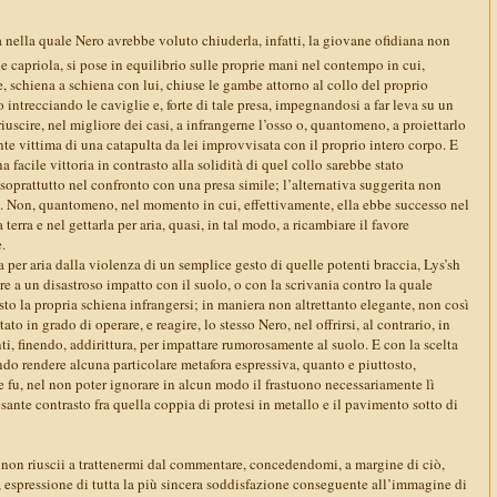
a nella quale Nero avrebbe voluto chiuderla, infatti, la giovane ofidiana non
e capriola, si pose in equilibrio sulle proprie mani nel contempo in cui,
, schiena a schiena con lui, chiuse le gambe attorno al collo del proprio
to intrecciando le caviglie e, forte di tale presa, impegnandosi a far leva su un
iuscire, nel migliore dei casi, a infrangerne l’osso o, quantomeno, a proiettarlo
nte vittima di una catapulta da lei improvvisata con il proprio intero corpo. E
na facile vittoria in contrasto alla solidità di quel collo sarebbe stato
oprattutto nel confronto con una presa simile; l’alternativa suggerita non
le. Non, quantomeno, nel momento in cui, effettivamente, ella ebbe successo nel
 terra e nel gettarla per aria, quasi, in tal modo, a ricambiare il favore
.
 per aria dalla violenza di un semplice gesto di quelle potenti braccia, Lys’sh
are a un disastroso impatto con il suolo, o con la scrivania contro la quale
o la propria schiena infrangersi; in maniera non altrettanto elegante, non così
ato in grado di operare, e reagire, lo stesso Nero, nel offrirsi, al contrario, in
nti, finendo, addirittura, per impattare rumorosamente al suolo. E con la scelta
ndo rendere alcuna particolare metafora espressiva, quanto e piuttosto,
 fu, nel non poter ignorare in alcun modo il frastuono necessariamente lì
esante contrasto fra quella coppia di protesi in metallo e il pavimento sotto di
on riuscii a trattenermi dal commentare, concedendomi, a margine di ciò,
, espressione di tutta la più sincera soddisfazione conseguente all’immagine di