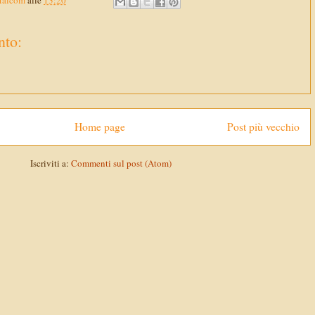
Malcom
alle
13:20
to:
Home page
Post più vecchio
Iscriviti a:
Commenti sul post (Atom)