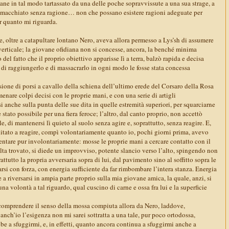
ane in tal modo tartassato da una delle poche sopravvissute a una sua strage, a
a macchiato senza ragione… non che possano esistere ragioni adeguate per
r quanto mi riguarda.
, oltre a catapultare lontano Nero, aveva allora permesso a Lys’sh di assumere
rticale; la giovane ofidiana non si concesse, ancora, la benché minima
 del fatto che il proprio obiettivo apparisse lì a terra, balzò rapida e decisa
à di raggiungerlo e di massacrarlo in ogni modo le fosse stata concessa
sione di porsi a cavallo della schiena dell’ultimo erede del Corsaro della Rosa
menare colpi decisi con le proprie mani, e con una serie di artigli
anche sulla punta delle sue dita in quelle estremità superiori, per squarciarne
stato possibile per una fiera feroce; l’altro, dal canto proprio, non accettò
le, di mantenersi lì quieto al suolo senza agire e, soprattutto, senza reagire. E,
itato a reagire, compì volontariamente quanto io, pochi giorni prima, avevo
ntare pur involontariamente: mosse le proprie mani a cercare contatto con il
olta trovato, si diede un improvviso, potente slancio verso l’alto, spingendo non
attutto la propria avversaria sopra di lui, dal pavimento sino al soffitto sopra le
tarsi con forza, con energia sufficiente da far rimbombare l’intera stanza. Energia
 a riversarsi in ampia parte proprio sulla mia giovane amica, la quale, anzi, si
cuna volontà a tal riguardo, qual cuscino di carne e ossa fra lui e la superficie
comprendere il senso della mossa compiuta allora da Nero, laddove,
ch’io l’esigenza non mi sarei sottratta a una tale, pur poco ortodossa,
be a sfuggirmi, e, in effetti, quanto ancora continua a sfuggirmi anche a