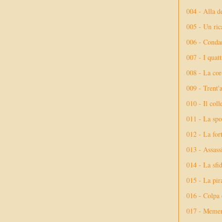
004 - Alla d
005 - Un rica
006 - Conda
007 - I quatt
008 - La cor
009 - Trent'
010 - Il coll
011 - La spo
012 - La fort
013 - Assassi
014 - La sfid
015 - La pir
016 - Colpa 
017 - Meme