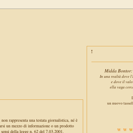
Midda Bontor: 
In una realtà dove l'
e dove il val
ella vaga cerc
D
un nuovo tassell
non rappresenta una testata giornalistica, né è
arsi un mezzo di informazione o un prodotto
WWW
i sensi della legge n. 62 del 7.03.2001.