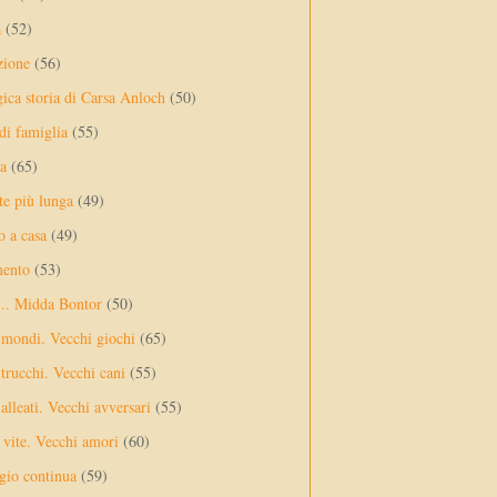
a
(52)
zione
(56)
gica storia di Carsa Anloch
(50)
 di famiglia
(55)
a
(65)
te più lunga
(49)
o a casa
(49)
mento
(53)
... Midda Bontor
(50)
 mondi. Vecchi giochi
(65)
trucchi. Vecchi cani
(55)
alleati. Vecchi avversari
(55)
vite. Vecchi amori
(60)
ggio continua
(59)