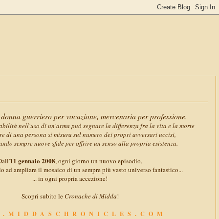
11 gennaio
donna guerriero per vocazione, mercenaria per professione.
abilità nell'uso di un'arma può segnare la differenza fra la vita e la morte
ore di una persona si misura sul numero dei propri avversari uccisi,
ando sempre nuove sfide per offrire un senso alla propria esistenza.
11 gennaio 2008
all'
, ogni giorno un nuovo episodio,
o ad ampliare il mosaico di un sempre più vasto universo fantastico...
... in ogni propria accezione!
Scopri subito le
Cronache di Midda
!
.MIDDASCHRONICLES.COM