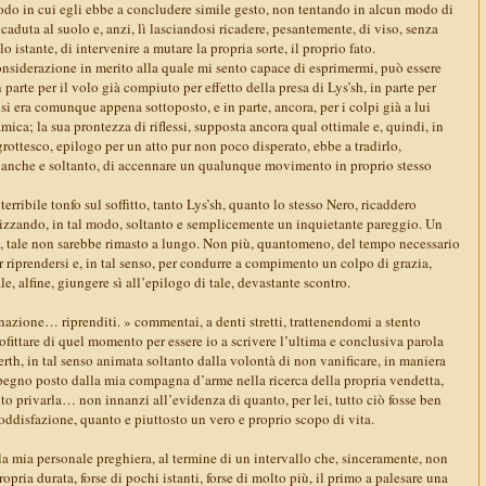
modo in cui egli ebbe a concludere simile gesto, non tentando in alcun modo di
ricaduta al suolo e, anzi, lì lasciandosi ricadere, pesantemente, di viso, senza
o istante, di intervenire a mutare la propria sorte, il proprio fato.
nsiderazione in merito alla quale mi sento capace di esprimermi, può essere
n parte per il volo già compiuto per effetto della presa di Lys’sh, in parte per
 si era comunque appena sottoposto, e in parte, ancora, per i colpi già a lui
amica; la sua prontezza di riflessi, supposta ancora qual ottimale e, quindi, in
 grottesco, epilogo per un atto pur non poco disperato, ebbe a tradirlo,
, anche e soltanto, di accennare un qualunque movimento in proprio stesso
 terribile tonfo sul soffitto, tanto Lys’sh, quanto lo stesso Nero, ricaddero
alizzando, in tal modo, soltanto e semplicemente un inquietante pareggio. Un
 tale non sarebbe rimasto a lungo. Non più, quantomeno, del tempo necessario
riprendersi e, in tal senso, per condurre a compimento un colpo di grazia,
e, alfine, giungere sì all’epilogo di tale, devastante scontro.
azione… riprenditi. » commentai, a denti stretti, trattenendomi a stento
rofittare di quel momento per essere io a scrivere l’ultima e conclusiva parola
rth, in tal senso animata soltanto dalla volontà di non vanificare, in maniera
impegno posto dalla mia compagna d’arme nella ricerca della propria vendetta,
to privarla… non innanzi all’evidenza di quanto, per lei, tutto ciò fosse ben
soddisfazione, quanto e piuttosto un vero e proprio scopo di vita.
lla mia personale preghiera, al termine di un intervallo che, sinceramente, non
ropria durata, forse di pochi istanti, forse di molto più, il primo a palesare una