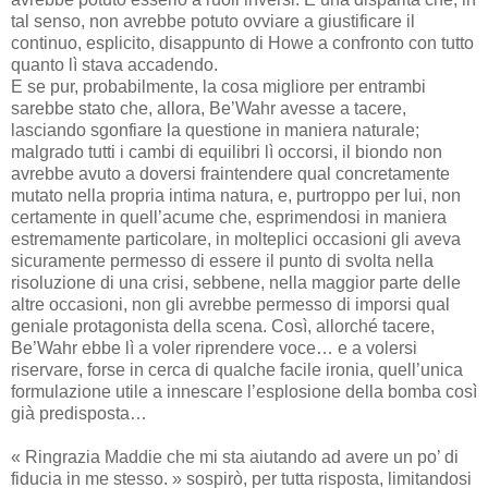
tal senso, non avrebbe potuto ovviare a giustificare il
continuo, esplicito, disappunto di Howe a confronto con tutto
quanto lì stava accadendo.
E se pur, probabilmente, la cosa migliore per entrambi
sarebbe stato che, allora, Be’Wahr avesse a tacere,
lasciando sgonfiare la questione in maniera naturale;
malgrado tutti i cambi di equilibri lì occorsi, il biondo non
avrebbe avuto a doversi fraintendere qual concretamente
mutato nella propria intima natura, e, purtroppo per lui, non
certamente in quell’acume che, esprimendosi in maniera
estremamente particolare, in molteplici occasioni gli aveva
sicuramente permesso di essere il punto di svolta nella
risoluzione di una crisi, sebbene, nella maggior parte delle
altre occasioni, non gli avrebbe permesso di imporsi qual
geniale protagonista della scena. Così, allorché tacere,
Be’Wahr ebbe lì a voler riprendere voce… e a volersi
riservare, forse in cerca di qualche facile ironia, quell’unica
formulazione utile a innescare l’esplosione della bomba così
già predisposta…
« Ringrazia Maddie che mi sta aiutando ad avere un po’ di
fiducia in me stesso. » sospirò, per tutta risposta, limitandosi