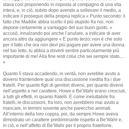
stava così proponendo in risposta al compagno di una vita
intera, e, in ciò, subito dopo avendo a sollevare il medio, a
indicare il proseguo della propria replica « Punto secondo: il
fatto che Maddie abbia scelto il più stupido fra noi, non
depone certamente a vantaggio del suo buon gusto. »
accusò, innalzando poi anche l’anulare, a indicare di aver
ancora altro da aggiungere « E punto terzo: non è che solo
per il fatto che ora non devi più pagare per avere una donna
nel tuo letto, tu abbia a doverti sentire particolarmente più
importante di me! Alla fine resti colui che sei sempre stato…
»
Quanto lì stava accadendo, in verità, non avrebbe avuto a
doversi fraintendere qual una discussione inedita fra i due
fratelli. Per quanto figli di genitori diversi, per quanto diversi
nell’aspetto e nel carattere, Howe e Be’Wahr erano cresciuti,
a tutti gli effetti, in quanto fratelli. E come ineluttabile fra
fratelli, le discussioni, fra loro, non avrebbero mai avuto a
mancare, in termini sovente anche parecchio animati.
All’interno della loro coppia, poi, da sempre Howe aveva
dimostrato un carattere predominante rispetto a Be’Wahr e,
in ciò, e nell’affetto di Be’Wahr per il proprio fratellone,