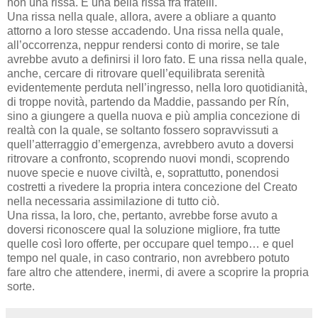
non una rissa. E una bella rissa fra fratelli.
Una rissa nella quale, allora, avere a obliare a quanto
attorno a loro stesse accadendo. Una rissa nella quale,
all’occorrenza, neppur rendersi conto di morire, se tale
avrebbe avuto a definirsi il loro fato. E una rissa nella quale,
anche, cercare di ritrovare quell’equilibrata serenità
evidentemente perduta nell’ingresso, nella loro quotidianità,
di troppe novità, partendo da Maddie, passando per Rín,
sino a giungere a quella nuova e più amplia concezione di
realtà con la quale, se soltanto fossero sopravvissuti a
quell’atterraggio d’emergenza, avrebbero avuto a doversi
ritrovare a confronto, scoprendo nuovi mondi, scoprendo
nuove specie e nuove civiltà, e, soprattutto, ponendosi
costretti a rivedere la propria intera concezione del Creato
nella necessaria assimilazione di tutto ciò.
Una rissa, la loro, che, pertanto, avrebbe forse avuto a
doversi riconoscere qual la soluzione migliore, fra tutte
quelle così loro offerte, per occupare quel tempo… e quel
tempo nel quale, in caso contrario, non avrebbero potuto
fare altro che attendere, inermi, di avere a scoprire la propria
sorte.