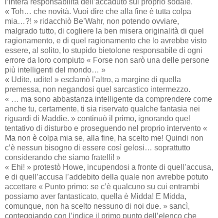
l’intera responsabilità dell’accaduto sul proprio sodale.
« Toh… che novità. Vuoi dire che alla fine è tutta colpa
mia…?! » ridacchiò Be’Wahr, non potendo ovviare,
malgrado tutto, di cogliere la ben misera originalità di quel
ragionamento, e di quel ragionamento che lo avrebbe visto
essere, al solito, lo stupido bietolone responsabile di ogni
errore da loro compiuto « Forse non sarò una delle persone
più intelligenti del mondo… »
« Udite, udite! » esclamò l’altro, a margine di quella
premessa, non negandosi quel sarcastico intermezzo.
« … ma sono abbastanza intelligente da comprendere come
anche tu, certamente, ti sia riservato qualche fantasia nei
riguardi di Maddie. » continuò il primo, ignorando quel
tentativo di disturbo e proseguendo nel proprio intervento «
Ma non è colpa mia se, alla fine, ha scelto me! Quindi non
c’è nessun bisogno di essere così gelosi… soprattutto
considerando che siamo fratelli! »
« Ehi! » protestò Howe, incupendosi a fronte di quell’accusa,
e di quell’accusa l’addebito della quale non avrebbe potuto
accettare « Punto primo: se c’è qualcuno su cui entrambi
possiamo aver fantasticato, quella è Midda! E Midda,
comunque, non ha scelto nessuno di noi due. » sancì,
conteggiando con l’indice il primo punto dell’elenco che