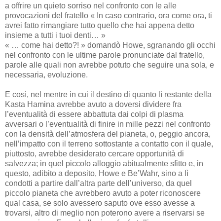
a offrire un quieto sorriso nel confronto con le alle
provocazioni del fratello « In caso contrario, ora come ora, ti
avrei fatto rimangiare tutto quello che hai appena detto
insieme a tutti i tuoi denti… »
« … come hai detto?! » domandò Howe, sgranando gli occhi
nel confronto con le ultime parole pronunciate dal fratello,
parole alle quali non avrebbe potuto che seguire una sola, e
necessaria, evoluzione.
E così, nel mentre in cui il destino di quanto lì restante della
Kasta Hamina avrebbe avuto a doversi dividere fra
l’eventualità di essere abbattuta dai colpi di plasma
avversari o l’eventualità di finire in mille pezzi nel confronto
con la densità dell’atmosfera del pianeta, o, peggio ancora,
nell’impatto con il terreno sottostante a contatto con il quale,
piuttosto, avrebbe desiderato cercare opportunità di
salvezza; in quel piccolo alloggio abitualmente sfitto e, in
questo, adibito a deposito, Howe e Be’Wahr, sino a lì
condotti a partire dall’altra parte dell’universo, da quel
piccolo pianeta che avrebbero avuto a poter riconoscere
qual casa, se solo avessero saputo ove esso avesse a
trovarsi, altro di meglio non poterono avere a riservarsi se