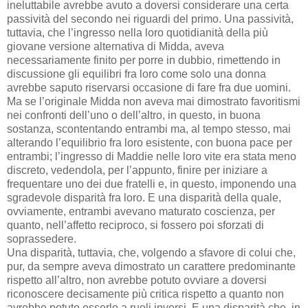
ineluttabile avrebbe avuto a doversi considerare una certa
passività del secondo nei riguardi del primo. Una passività,
tuttavia, che l’ingresso nella loro quotidianità della più
giovane versione alternativa di Midda, aveva
necessariamente finito per porre in dubbio, rimettendo in
discussione gli equilibri fra loro come solo una donna
avrebbe saputo riservarsi occasione di fare fra due uomini.
Ma se l’originale Midda non aveva mai dimostrato favoritismi
nei confronti dell’uno o dell’altro, in questo, in buona
sostanza, scontentando entrambi ma, al tempo stesso, mai
alterando l’equilibrio fra loro esistente, con buona pace per
entrambi; l’ingresso di Maddie nelle loro vite era stata meno
discreto, vedendola, per l’appunto, finire per iniziare a
frequentare uno dei due fratelli e, in questo, imponendo una
sgradevole disparità fra loro. E una disparità della quale,
ovviamente, entrambi avevano maturato coscienza, per
quanto, nell’affetto reciproco, si fossero poi sforzati di
soprassedere.
Una disparità, tuttavia, che, volgendo a sfavore di colui che,
pur, da sempre aveva dimostrato un carattere predominante
rispetto all’altro, non avrebbe potuto ovviare a doversi
riconoscere decisamente più critica rispetto a quanto non
avrebbe potuto esserlo a ruoli inversi. E una disparità che, in