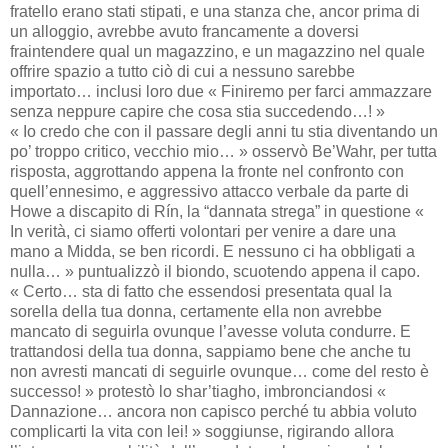
fratello erano stati stipati, e una stanza che, ancor prima di
un alloggio, avrebbe avuto francamente a doversi
fraintendere qual un magazzino, e un magazzino nel quale
offrire spazio a tutto ciò di cui a nessuno sarebbe
importato… inclusi loro due « Finiremo per farci ammazzare
senza neppure capire che cosa stia succedendo…! »
« Io credo che con il passare degli anni tu stia diventando un
po’ troppo critico, vecchio mio… » osservò Be’Wahr, per tutta
risposta, aggrottando appena la fronte nel confronto con
quell’ennesimo, e aggressivo attacco verbale da parte di
Howe a discapito di Rín, la “dannata strega” in questione «
In verità, ci siamo offerti volontari per venire a dare una
mano a Midda, se ben ricordi. E nessuno ci ha obbligati a
nulla… » puntualizzò il biondo, scuotendo appena il capo.
« Certo… sta di fatto che essendosi presentata qual la
sorella della tua donna, certamente ella non avrebbe
mancato di seguirla ovunque l’avesse voluta condurre. E
trattandosi della tua donna, sappiamo bene che anche tu
non avresti mancati di seguirle ovunque… come del resto è
successo! » protestò lo shar’tiagho, imbronciandosi «
Dannazione… ancora non capisco perché tu abbia voluto
complicarti la vita con lei! » soggiunse, rigirando allora