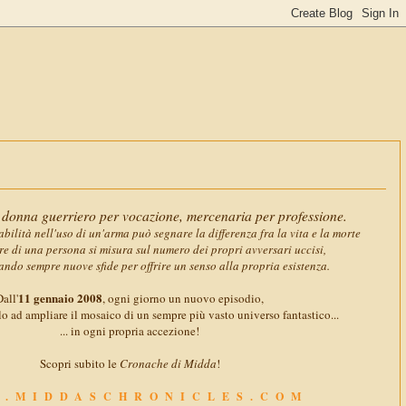
11 gennai
donna guerriero per vocazione, mercenaria per professione.
abilità nell'uso di un'arma può segnare la differenza fra la vita e la morte
ore di una persona si misura sul numero dei propri avversari uccisi,
ando sempre nuove sfide per offrire un senso alla propria esistenza.
11 gennaio 2008
all'
, ogni giorno un nuovo episodio,
o ad ampliare il mosaico di un sempre più vasto universo fantastico...
... in ogni propria accezione!
Scopri subito le
Cronache di Midda
!
.MIDDASCHRONICLES.COM