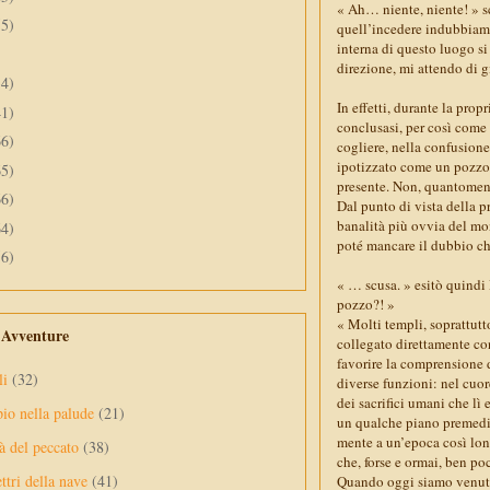
« Ah… niente, niente! » sc
55)
quell’incedere indubbiame
interna di questo luogo s
direzione, mi attendo di g
34)
In effetti, durante la pr
41)
conclusasi, per così come
66)
cogliere, nella confusione
ipotizzato come un pozzo,
65)
presente. Non, quantomeno
66)
Dal punto di vista della p
banalità più ovvia del mo
64)
poté mancare il dubbio ch
56)
« … scusa. » esitò quindi 
pozzo?! »
« Molti templi, soprattutt
e Avventure
collegato direttamente co
favorire la comprensione 
li
(32)
diverse funzioni: nel cuor
dei sacrifici umani che lì
pio nella palude
(21)
un qualche piano premedita
mente a un’epoca così lont
à del peccato
(38)
che, forse e ormai, ben p
ttri della nave
(41)
Quando oggi siamo venute 