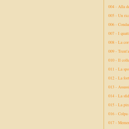
004 - Alla d
005 - Un rica
006 - Conda
007 - I quatt
008 - La cor
009 - Trent'
010 - Il coll
011 - La spo
012 - La fort
013 - Assassi
014 - La sfid
015 - La pir
016 - Colpa 
017 - Meme