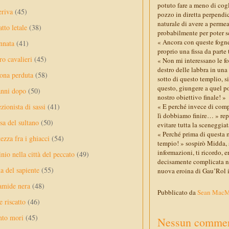
potuto fare a meno di cogl
eriva
(45)
pozzo in diretta perpendic
naturale di avere a permear
tto letale
(38)
probabilmente per poter sc
« Ancora con queste fogne!
nnata
(41)
proprio una fissa da parte 
ro cavalieri
(45)
« Non mi interessano le fo
destro delle labbra in una
ona perduta
(58)
sotto di questo templio, si
questo, giungere a quel po
anni dopo
(50)
nostro obiettivo finale! »
ezionista di sassi
(41)
« E perché invece di compl
lì dobbiamo finire… » re
sa del sultano
(50)
evitare tutta la sceneggia
« Perché prima di questa 
ezza fra i ghiacci
(54)
tempio! » sospirò Midda, 
informazioni, ti ricordo, 
nio nella città del peccato
(49)
decisamente complicata ne
a del sapiente
(55)
nuova eroina di Gau’Rol in
amide nera
(48)
Pubblicato da
Sean Mac
e riscatto
(46)
nto mori
(45)
Nessun commen