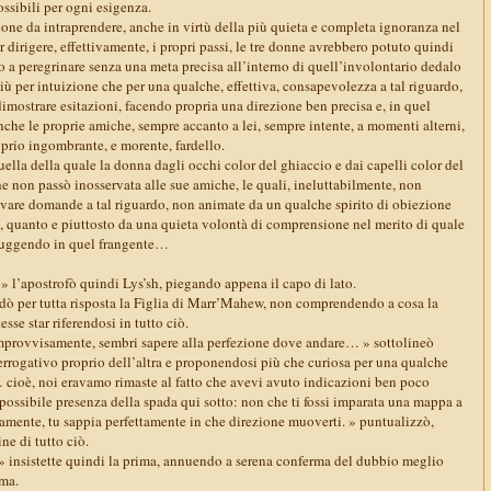
ssibili per ogni esigenza.
one da intraprendere, anche in virtù della più quieta e completa ignoranza nel
r dirigere, effettivamente, i propri passi, le tre donne avrebbero potuto quindi
ndo a peregrinare senza una meta precisa all’interno di quell’involontario dedalo
più per intuizione che per una qualche, effettiva, consapevolezza a tal riguardo,
mostrare esitazioni, facendo propria una direzione ben precisa e, in quel
che le proprie amiche, sempre accanto a lei, sempre intente, a momenti alterni,
roprio ingombrante, e morente, fardello.
ella della quale la donna dagli occhi color del ghiaccio e dai capelli color del
che non passò inosservata alle sue amiche, le quali, ineluttabilmente, non
vare domande a tal riguardo, non animate da un qualche spirito di obiezione
e, quanto e piuttosto da una quieta volontà di comprensione nel merito di quale
sfuggendo in quel frangente…
» l’apostrofò quindi Lys’sh, piegando appena il capo di lato.
 per tutta risposta la Figlia di Marr’Mahew, non comprendendo a cosa la
sse star riferendosi in tutto ciò.
improvvisamente, sembri sapere alla perfezione dove andare… » sottolineò
rrogativo proprio dell’altra e proponendosi più che curiosa per una qualche
… cioè, noi eravamo rimaste al fatto che avevi avuto indicazioni ben poco
 possibile presenza della spada qui sotto: non che ti fossi imparata una mappa a
mente, tu sappia perfettamente in che direzione muoverti. » puntualizzò,
ne di tutto ciò.
 insistette quindi la prima, annuendo a serena conferma del dubbio meglio
ima.