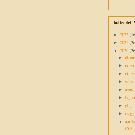
Indice dei P
2022
(1
►
2021
(3
►
2020
(3
▼
dice
►
nove
►
ottob
►
sette
►
agos
►
lugli
►
giug
►
magg
►
april
▼
3262