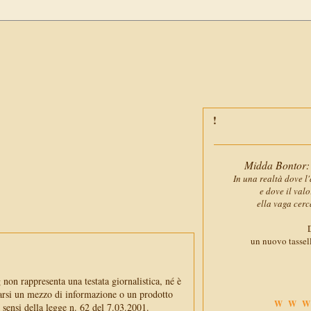
Midda Bontor: 
In una realtà dove l'
e dove il val
ella vaga cerc
D
un nuovo tassell
non rappresenta una testata giornalistica, né è
arsi un mezzo di informazione o un prodotto
WWW
i sensi della legge n. 62 del 7.03.2001.