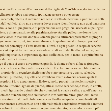
io si rivelò, almeno all’attenzione della Figlia di Marr’Mahew, decisamente più
 ella non avrebbe mai potuto ipotizzare avesse a poter essere.
 sacerdoti, esterna al santuario nel senso stretto del termine, e pur inclusa nella
 dell’edificio, altro non avesse a dover essere identificata se non qual una sorta
fra la zona di preghiera, e di preparazione alla preghiera, riservata ai pellegrini
iera, e di preparazione alla preghiera, riservata alle pellegrine donne loro
ovviamente mai una donna si sarebbe potuta altrimenti presentare di propria
uogo come quello, né, fondamentalmente, in qualunque altro luogo; per così
o nel pomeriggio l’area riservata, altresì, a ogni possibile scopo di servizio,
e vari depositi e cantine, si estendeva, al di sotto del livello del suolo, per
iù importante, e importante quanto sufficiente, per lo meno, a coprire buona
e dell’edificio stesso.
go il quale si erano avventurate, quindi, le donne ebbero alfine a giungere,
 e a un bivio volto a salire o a scendere. E se loro interesse avrebbe avuto a
 proprio dello scendere, facile sarebbe stato presumere quanto, salendo,
rarsi, piuttosto, in quelle che avrebbero avuto a doversi censire quali le
sacerdoti, i loro appartamenti, là dove, molto probabilmente, le rispettive
ando il ritorno, ignare di quanto, altresì, stesse accadendo, e fosse, in effetti,
 piedi. Ignorando quindi più che volentieri la strada a salire, e quell’amplia e
nata che avrebbe imposto sicuramente loro soltanto nuovi problemi; le tre
vventurarsi al livello inferiore, e a un livello nel quale la complessità di
ssariamente a crescere, se non nella volontà di confondere eventuali e inattesi
la volontà di sfruttare al massimo quel seminterrato, ricavando in esso il più