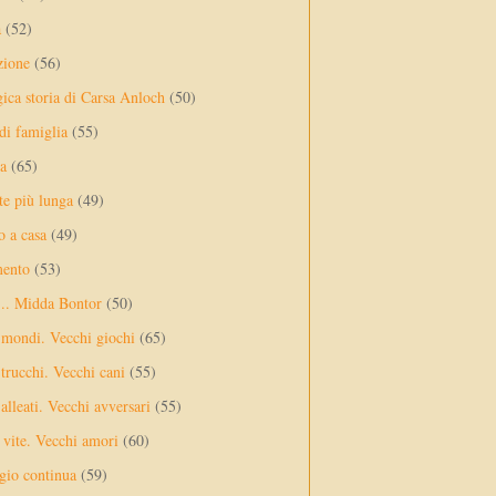
a
(52)
zione
(56)
gica storia di Carsa Anloch
(50)
 di famiglia
(55)
a
(65)
te più lunga
(49)
o a casa
(49)
mento
(53)
... Midda Bontor
(50)
 mondi. Vecchi giochi
(65)
trucchi. Vecchi cani
(55)
alleati. Vecchi avversari
(55)
vite. Vecchi amori
(60)
ggio continua
(59)