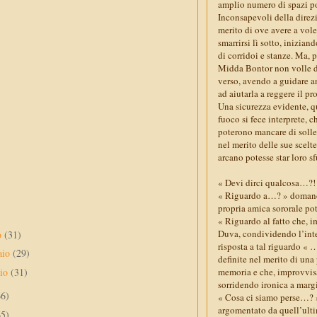
amplio numero di spazi po
Inconsapevoli della direzi
merito di ove avere a vole
smarrirsi lì sotto, inizia
di corridoi e stanze. Ma, 
Midda Bontor non volle di
verso, avendo a guidare an
ad aiutarla a reggere il p
Una sicurezza evidente, qu
fuoco si fece interprete, 
poterono mancare di solle
nel merito delle sue scelt
arcano potesse star loro 
« Devi dirci qualcosa…?! 
« Riguardo a…? » domandò
propria amica sororale pote
« Riguardo al fatto che, 
Duva, condividendo l’inte
o
(31)
risposta a tal riguardo « 
aio
(29)
definite nel merito di una
aio
(31)
memoria e che, improvvisa
sorridendo ironica a margi
66)
« Cosa ci siamo perse…? »
argomentato da quell’ult
65)