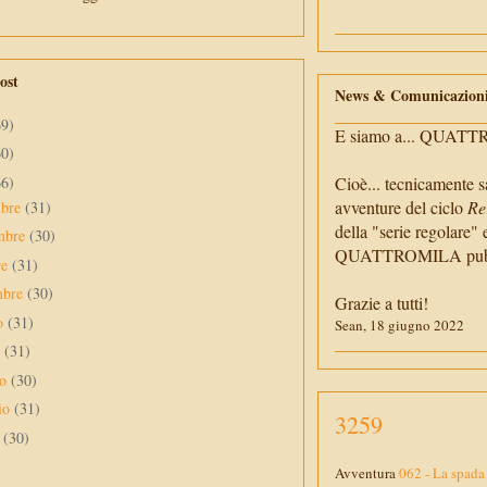
ost
News & Comunicazion
69)
E siamo a... QUAT
60)
66)
Cioè... tecnicamente s
avventure del ciclo
Re
mbre
(31)
della "serie regolare" 
mbre
(30)
QUATTROMILA pubbli
re
(31)
mbre
(30)
Grazie a tutti!
to
(31)
Sean, 18 giugno 2022
o
(31)
no
(30)
io
(31)
3259
e
(30)
Avventura
062 - La spada