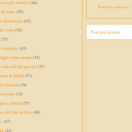
a moglie infedele
(44)
Posta un commento
 all'uomo
(50)
no dimenticato
(62)
di svolta
(54)
Post più recente
(55)
o e presente
(45)
laggio sotto assedio
(55)
 alla città del peccato
(55)
nzone di Midda
(57)
dia fraterna
(54)
sto prezzo
(52)
na e fiducia
(55)
ico del mio nemico
(60)
lo
(47)
ale
(45)