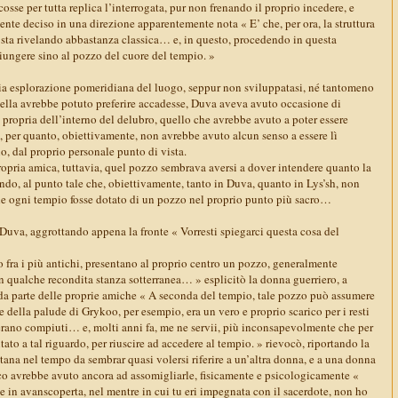
osse per tutta replica l’interrogata, pur non frenando il proprio incedere, e
nte deciso in una direzione apparentemente nota « E’ che, per ora, la struttura
i sta rivelando abbastanza classica… e, in questo, procedendo in questa
iungere sino al pozzo del cuore del tempio. »
opria esplorazione pomeridiana del luogo, seppur non sviluppatasi, né tantomeno
 ella avrebbe potuto preferire accadesse, Duva aveva avuto occasione di
 propria dell’interno del delubro, quello che avrebbe avuto a poter essere
 per quanto, obiettivamente, non avrebbe avuto alcun senso a essere lì
, dal proprio personale punto di vista.
ropria amica, tuttavia, quel pozzo sembrava aversi a dover intendere quanto la
ndo, al punto tale che, obiettivamente, tanto in Duva, quanto in Lys’sh, non
e ogni tempio fosse dotato di un pozzo nel proprio punto più sacro…
Duva, aggrottando appena la fronte « Vorresti spiegarci questa cosa del
o fra i più antichi, presentano al proprio centro un pozzo, generalmente
n qualche recondita stanza sotterranea… » esplicitò la donna guerriero, a
da parte delle proprie amiche « A seconda del tempio, tale pozzo può assumere
e della palude di Grykoo, per esempio, era un vero e proprio scarico per i resti
 erano compiuti… e, molti anni fa, me ne servii, più inconsapevolmente che per
to a tal riguardo, per riuscire ad accedere al tempio. » rievocò, riportando la
ana nel tempo da sembrar quasi volersi riferire a un’altra donna, e a una donna
oco avrebbe avuto ancora ad assomigliarle, fisicamente e psicologicamente «
in avanscoperta, nel mentre in cui tu eri impegnata con il sacerdote, non ho