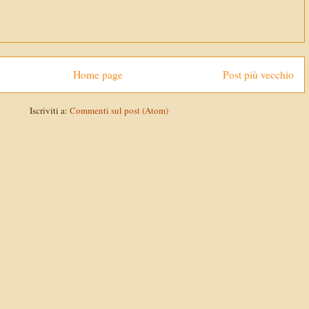
Home page
Post più vecchio
Iscriviti a:
Commenti sul post (Atom)