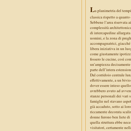
L
a planimetria del temp
classica rispetto a quanto
Sebbene l’area riservata ai
complessità architettonica
di intercapedine allargata 
uomini, e la zona di pregh
accompagnatrici, giacché 
libera iniziativa in un l
come giustamente ipotizzat
fossero le cucine, così com
un’ampiezza decisamente p
parte dell’intera estension
Dal corridoio centrale lun
effettivamente, a un bivio,
dover essere inteso quello
avrebbero avuto ad avventu
stanze personali dei vari 
famiglie nel stavano aspett
già accaduto, sotto ai loro
riccamente decorata scali
donne furono ben liete di a
quella struttura ebbe nece
visitatori, certamente nel