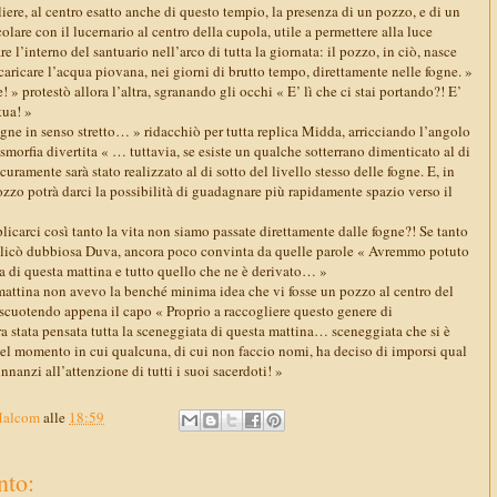
iere, al centro esatto anche di questo tempio, la presenza di un pozzo, e di un
olare con il lucernario al centro della cupola, utile a permettere alla luce
e l’interno del santuario nell’arco di tutta la giornata: il pozzo, in ciò, nasce
aricare l’acqua piovana, nei giorni di brutto tempo, direttamente nelle fogne. »
 » protestò allora l’altra, sgranando gli occhi « E’ lì che ci stai portando?! E’
tua! »
gne in senso stretto… » ridacchiò per tutta replica Midda, arricciando l’angolo
 smorfia divertita « … tuttavia, se esiste un qualche sotterrano dimenticato al di
curamente sarà stato realizzato al di sotto del livello stesso delle fogne. E, in
zzo potrà darci la possibilità di guadagnare più rapidamente spazio verso il
icarci così tanto la vita non siamo passate direttamente dalle fogne?! Se tanto
plicò dubbiosa Duva, ancora poco convinta da quelle parole « Avremmo potuto
ta di questa mattina e tutto quello che ne è derivato… »
mattina non avevo la benché minima idea che vi fosse un pozzo al centro del
scuotendo appena il capo « Proprio a raccogliere questo genere di
era stata pensata tutta la sceneggiata di questa mattina… sceneggiata che si è
l momento in cui qualcuna, di cui non faccio nomi, ha deciso di imporsi qual
nanzi all’attenzione di tutti i suoi sacerdoti! »
Malcom
alle
18:59
to: