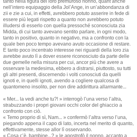
tanto nella figura del loro premuroso nonno, quant’anche
nell’intero equipaggio della Jol’Ange, in un’abbondanza di
zii e zie a cui, in effetti, avrebbero potuto asserire in fede di
essere più legati rispetto a quanto non avrebbero potuto
illudersi di esserlo con quella pressoché sconosciuta zia
Midda, di cui tanto avevano sentito parlare, in ogni modo,
tanto in positivo, quanto in negativo, ma a confronto con la
quale ben poco tempo avevano avuto occasione di restare.
E tanto poco incentrato interesse nei riguardi della loro zia
avrebbe avuto lì a dover essere riconosciuto da parte delle
due gemelle nella misura per cui, ancor più che avere a
osservare la medesima, ebbero a distrarsi, piuttosto, su tutti
gli altri presenti, discernendo i volti conosciuti da quelli
ignoti e, in quelli ignoti, avendo a cogliere qualcosa di
quantomeno insolito, per non dire addirittura allarmante...
« Mer... la vedi anche tu?! » interrogò l’una verso l’altra,
strabuzzando i propri giovani occhi color del ghiaccio a
confronto con ciò.
« Temo proprio di sì, Nam... » confermò l’altra verso l’una,
piegando appena il capo di lato, incerta nel merito di quanto,
effettivamente, stesse allor lì osservando.
« Cosa c’è, bambine...? » le apostrofò il nonno, accanto a