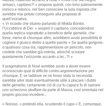
armarci, capitano?! » propose quindi, con tono palesemente
ironico e retorico, nel ben conoscere la sola risposta che
avrebbe mai potuto conseguire alla proposta di
quell’iniziativa.
« Vi ricordo che stiamo parlando di Midda Bontor,
l’Ucciditrice di Dei. » sospirò il capitano, concedendosi
quella replica soprattutto a beneficio delle gemelle, che
forse, meno di chiunque altro, avrebbero avuto possibilità di
cogliere il giuoco dietro a quelle parole « Se quella gorgone,
o qualsiasi cosa sia, rappresentasse un pericolo, non
credete che sarebbe già estinta, allorché scrutare
quietamente l’orizzonte accanto a lei...?! »
Il pragmatismo di Noal avrebbe avuto a dover essere
riconosciuto qual di difficile contro-argomentazione per
chiunque. E se laddove ve ne fosse stata la necessità
sarebbe allor stato eventualmente utile a placare i dubbi
delle gemelle; certamente ciò di cui fu capace fu di ispirare
uno scherzoso sbuffare da parte di Masva, così smontata nel
proprio giocoso incedere...
« Noioso. » protestò ella, scuotendo il capo « E, comunque,