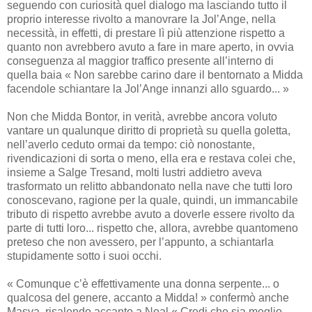
seguendo con curiosità quel dialogo ma lasciando tutto il
proprio interesse rivolto a manovrare la Jol’Ange, nella
necessità, in effetti, di prestare lì più attenzione rispetto a
quanto non avrebbero avuto a fare in mare aperto, in ovvia
conseguenza al maggior traffico presente all’interno di
quella baia « Non sarebbe carino dare il bentornato a Midda
facendole schiantare la Jol’Ange innanzi allo sguardo... »
Non che Midda Bontor, in verità, avrebbe ancora voluto
vantare un qualunque diritto di proprietà su quella goletta,
nell’averlo ceduto ormai da tempo: ciò nonostante,
rivendicazioni di sorta o meno, ella era e restava colei che,
insieme a Salge Tresand, molti lustri addietro aveva
trasformato un relitto abbandonato nella nave che tutti loro
conoscevano, ragione per la quale, quindi, un immancabile
tributo di rispetto avrebbe avuto a doverle essere rivolto da
parte di tutti loro... rispetto che, allora, avrebbe quantomeno
preteso che non avessero, per l’appunto, a schiantarla
stupidamente sotto i suoi occhi.
« Comunque c’è effettivamente una donna serpente... o
qualcosa del genere, accanto a Midda! » confermò anche
Masva, risalendo accanto a Noal « Credi che sia meglio