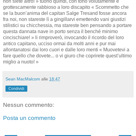
non siete altro! » tuonò quindi, con tono volutamente e
grottescamente rabbioso a loro discapito « Scommetto che
se la buon’anima del capitan Salge Tresand fosse ancora
fra noi, non stareste lì a gingillarvi emettendo vani giustizi
stilistici su chicchessia, ma stareste ben pensando a portare
questa dannata nave in porto senza il benché minimo
cincischiare! » li rimproverò, invocando il ricordo del loro
antico capitano, ucciso ormai da molti anni e pur mai
allontanatosi dai loro cuori e dalle loro menti « Muovetevi a
fare quello che dovete... o vi giuro che coprirete quest’ultimo
miglio a nuoto! »
Sean MacMalcom
alle
18:47
Condividi
Nessun commento:
Posta un commento