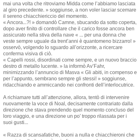
mai una volta che ritroviamo Midda come l’abbiamo lasciata
al giro precedente. » soggiunse, a non voler lasciar scemare
il sereno chiacchiericcio del momento.
« Ancora...?! » domandò Camne, sbucando da sotto coperta,
dopo aver finito di controllare che il carico fosse ancora ben
assicurato nella stiva della nave « ... per una donna che
veste sempre uguale da trent’anni è quantomeno bizzarro! »
osservò, volgendo lo sguardo all’orizzonte, a ricercare
conferma visiva di ciò.
« Capelli rossi, disordinati come sempre, e un nuovo braccio
destro di metallo lucente. » la informò Av’Fahr,
minimizzando l’annuncio di Masva « Gli abiti, in compenso e
per l’appunto, sembrano sempre gli stessi! » soggiunse,
ridacchiando e ammiccando nei confronti dell’interlocutrice.
A richiamare tutti all’attenzione, allora, tentò di intervenire
nuovamente la voce di Noal, decisamente contrariato dalla
direzione che stava prendendo quel momento concluso del
loro viaggio, e una direzione un po’ troppo rilassata per i
suoi gusti...
« Razza di scansafatiche, buoni a nulla e chiacchieroni che