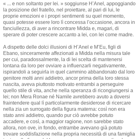
« ... e non soltanto per lei. » soggiunse H’Anel, appoggiando
la posizione del fratello, nel proiettare, al pari di lui, le
proprie emozioni e i propri sentimenti su quel momento,
quasi potesse essere loro lì concessa l’occasione, ancora in
fanciullezza, di aver a rincontrare Midda e, magari, di
sperare di poter crescere accanto a lei, con lei come madre.
A dispetto delle dolci illusioni di H’Anel e M’Eu, figli di
Ebano, sinceramente affezionati a Midda nella misura tale
per cui, paradossalmente, la di lei scelta di mantenersi
lontana da loro per ovviare a influenzarli negativamente,
ispirandoli a seguirla in quel cammino abbandonato dal loro
genitore molti anni addietro, ancor prima della loro stessa
nascita, aveva piuttosto motivato entrambi a perseguire
quello stile di vita, anche nella speranza di ricongiungersi a
lei; non Mera Ronae né Namile avrebbero avuto a doversi
fraintendere qual lì particolarmente desiderose di ricercare
nella zia un surrogato della figura materna: così non era
stato anni addietro, quando pur ciò avrebbe potuto
accadere, e così, a maggior ragione, non sarebbe stato
allora, non ove, in fondo, entrambe avevano già potuto
trovare soddisfazione nella propria necessità di una famiglia