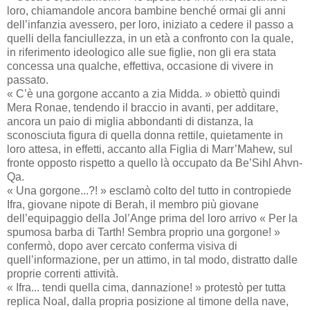
loro, chiamandole ancora bambine benché ormai gli anni
dell’infanzia avessero, per loro, iniziato a cedere il passo a
quelli della fanciullezza, in un età a confronto con la quale,
in riferimento ideologico alle sue figlie, non gli era stata
concessa una qualche, effettiva, occasione di vivere in
passato.
« C’è una gorgone accanto a zia Midda. » obiettò quindi
Mera Ronae, tendendo il braccio in avanti, per additare,
ancora un paio di miglia abbondanti di distanza, la
sconosciuta figura di quella donna rettile, quietamente in
loro attesa, in effetti, accanto alla Figlia di Marr’Mahew, sul
fronte opposto rispetto a quello là occupato da Be’Sihl Ahvn-
Qa.
« Una gorgone...?! » esclamò colto del tutto in contropiede
Ifra, giovane nipote di Berah, il membro più giovane
dell’equipaggio della Jol’Ange prima del loro arrivo « Per la
spumosa barba di Tarth! Sembra proprio una gorgone! »
confermò, dopo aver cercato conferma visiva di
quell’informazione, per un attimo, in tal modo, distratto dalle
proprie correnti attività.
« Ifra... tendi quella cima, dannazione! » protestò per tutta
replica Noal, dalla propria posizione al timone della nave,