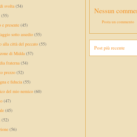
di svolta
(54)
Nessun commen
(55)
Posta un commento
o e presente
(45)
laggio sotto assedio
(55)
 alla città del peccato
(55)
Post più recente
nzone di Midda
(57)
dia fraterna
(54)
sto prezzo
(52)
na e fiducia
(55)
ico del mio nemico
(60)
lo
(47)
ale
(45)
a
(52)
zione
(56)