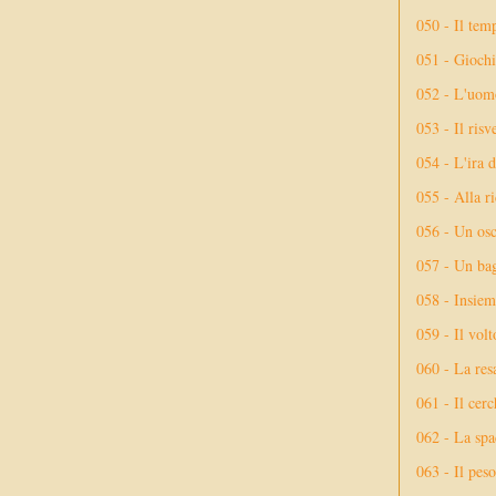
050 - Il tem
051 - Giochi
052 - L'uom
053 - Il risv
054 - L'ira 
055 - Alla r
056 - Un osc
057 - Un bag
058 - Insiem
059 - Il vol
060 - La res
061 - Il cerc
062 - La spa
063 - Il peso