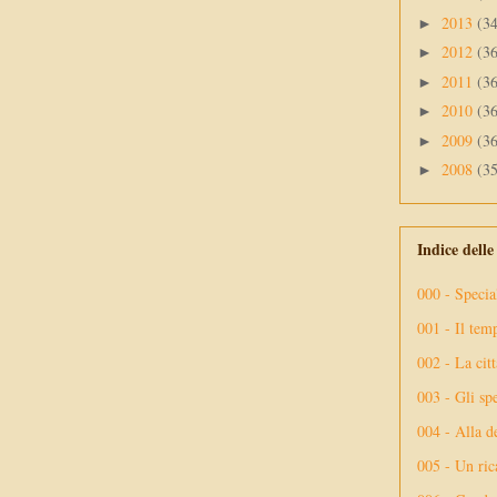
2013
(3
►
2012
(3
►
2011
(3
►
2010
(3
►
2009
(3
►
2008
(3
►
Indice dell
000 - Specia
001 - Il tem
002 - La citt
003 - Gli spe
004 - Alla d
005 - Un rica