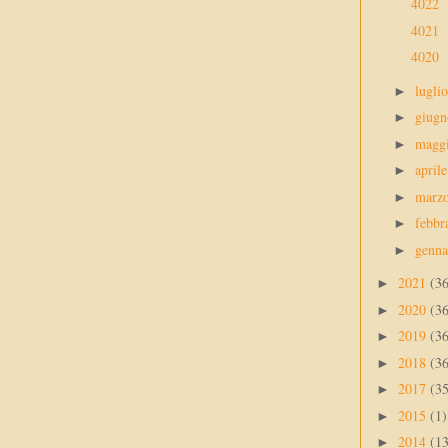
4022
4021
4020
lugli
►
giug
►
magg
►
april
►
marz
►
febbr
►
genn
►
2021
(3
►
2020
(3
►
2019
(3
►
2018
(3
►
2017
(3
►
2015
(1)
►
2014
(1
►