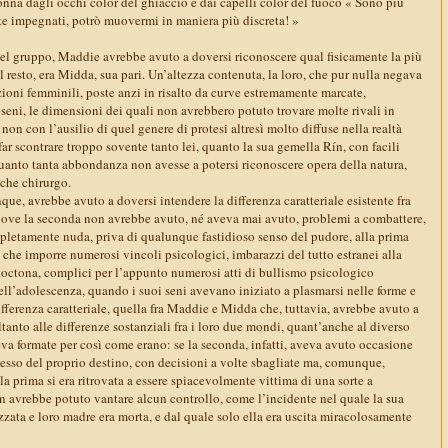
onna dagli occhi color del ghiaccio e dai capelli color del fuoco « Sono più
ete impegnati, potrò muovermi in maniera più discreta! »
 quel gruppo, Maddie avrebbe avuto a doversi riconoscere qual fisicamente la più
 resto, era Midda, sua pari. Un’altezza contenuta, la loro, che pur nulla negava
zioni femminili, poste anzi in risalto da curve estremamente marcate,
i seni, le dimensioni dei quali non avrebbero potuto trovare molte rivali in
 non con l’ausilio di quel genere di protesi altresì molto diffuse nella realtà
 far scontrare troppo sovente tanto lei, quanto la sua gemella Rín, con facili
quanto tanta abbondanza non avesse a potersi riconoscere opera della natura,
lche chirurgo.
ue, avrebbe avuto a doversi intendere la differenza caratteriale esistente fra
ove la seconda non avrebbe avuto, né aveva mai avuto, problemi a combattere,
pletamente nuda, priva di qualunque fastidioso senso del pudore, alla prima
che imporre numerosi vincoli psicologici, imbarazzi del tutto estranei alla
utoctona, complici per l’appunto numerosi atti di bullismo psicologico
ell’adolescenza, quando i suoi seni avevano iniziato a plasmarsi nelle forme e
fferenza caratteriale, quella fra Maddie e Midda che, tuttavia, avrebbe avuto a
tanto alle differenze sostanziali fra i loro due mondi, quant’anche al diverso
eva formate per così come erano: se la seconda, infatti, aveva avuto occasione
sesso del proprio destino, con decisioni a volte sbagliate ma, comunque,
la prima si era ritrovata a essere spiacevolmente vittima di una sorte a
n avrebbe potuto vantare alcun controllo, come l’incidente nel quale la sua
zzata e loro madre era morta, e dal quale solo ella era uscita miracolosamente