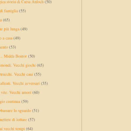
gica storia di Carsa Anloch
(50)
 di famiglia
(55)
a
(65)
te più lunga
(49)
o a casa
(49)
mento
(53)
... Midda Bontor
(50)
 mondi. Vecchi giochi
(65)
trucchi. Vecchi cani
(55)
alleati. Vecchi avversari
(55)
vite. Vecchi amori
(60)
ggio continua
(59)
bassare lo sguardo
(51)
ettere di lottare
(57)
ai vecchi tempi
(64)