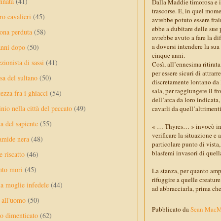
nnata
(41)
Dalla Maddie timorosa e i
trascorse. E, in quel mo
ro cavalieri
(45)
avrebbe potuto essere fra
ebbe a dubitare delle sue 
ona perduta
(58)
avrebbe avuto a fare la di
a doversi intendere la sua
anni dopo
(50)
cinque anni.
ezionista di sassi
(41)
Così, all’ennesima ritira
per essere sicuri di attrar
sa del sultano
(50)
discretamente lontano da lo
sala, per raggiungere il f
ezza fra i ghiacci
(54)
dell’arca da loro indicata
nio nella città del peccato
(49)
cavarli da quell’altrimen
a del sapiente
(55)
« … Thyres… » invocò in un
verificare la situazione e
amide nera
(48)
particolare punto di vista,
blasfemi invasori di quell
e riscatto
(46)
nto mori
(45)
La stanza, per quanto amp
rifuggire a quelle creatu
a moglie infedele
(44)
ad abbracciarla, prima che
 all'uomo
(50)
Pubblicato da
Sean Mac
no dimenticato
(62)