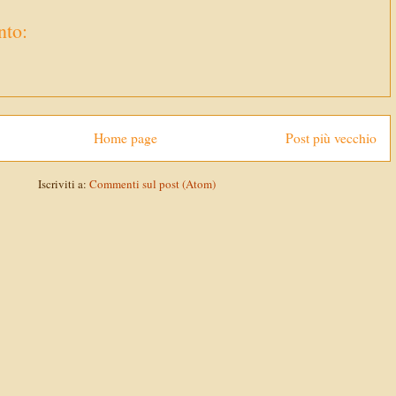
to:
Home page
Post più vecchio
Iscriviti a:
Commenti sul post (Atom)