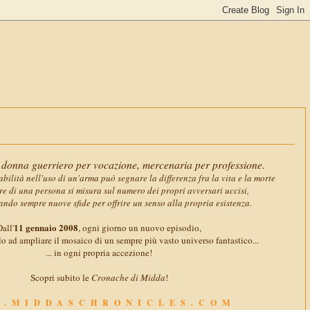
11 gennai
donna guerriero per vocazione, mercenaria per professione.
abilità nell'uso di un'arma può segnare la differenza fra la vita e la morte
ore di una persona si misura sul numero dei propri avversari uccisi,
ando sempre nuove sfide per offrire un senso alla propria esistenza.
11 gennaio 2008
all'
, ogni giorno un nuovo episodio,
o ad ampliare il mosaico di un sempre più vasto universo fantastico...
... in ogni propria accezione!
Scopri subito le
Cronache di Midda
!
.MIDDASCHRONICLES.COM