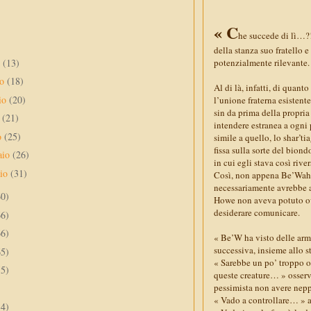
« C
he succede di lì…?
della stanza suo fratello 
o
(13)
potenzialmente rilevante.
no
(18)
Al di là, infatti, di quan
io
(20)
l’unione fraterna esistente
sin da prima della propria
e
(21)
intendere estranea a ogni 
o
(25)
simile a quello, lo shar’
fissa sulla sorte del bion
aio
(26)
in cui egli stava così riv
aio
(31)
Così, non appena Be’Wahr
necessariamente avrebbe a
60)
Howe non aveva potuto ovv
desiderare comunicare.
66)
66)
« Be’W ha visto delle arm
successiva, insieme allo st
65)
« Sarebbe un po’ troppo ot
55)
queste creature… » osser
pessimista non avere neppu
« Vado a controllare… » a
34)