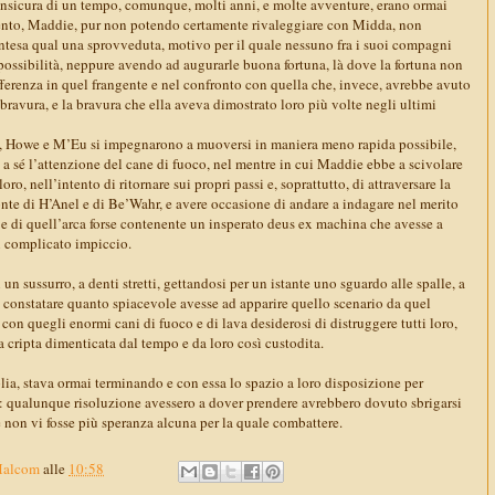
nsicura di un tempo, comunque, molti anni, e molte avventure, erano ormai
mento, Maddie, pur non potendo certamente rivaleggiare con Midda, non
intesa qual una sprovveduta, motivo per il quale nessuno fra i suoi compagni
possibilità, neppure avendo ad augurarle buona fortuna, là dove la fortuna non
fferenza in quel frangente e nel confronto con quella che, invece, avrebbe avuto
 bravura, e la bravura che ella aveva dimostrato loro più volte negli ultimi
ta, Howe e M’Eu si impegnarono a muoversi in maniera meno rapida possibile,
re a sé l’attenzione del cane di fuoco, nel mentre in cui Maddie ebbe a scivolare
ro, nell’intento di ritornare sui propri passi e, soprattutto, di attraversare la
ronte di H’Anel e di Be’Wahr, e avere occasione di andare a indagare nel merito
, e di quell’arca forse contenente un insperato deus ex machina che avesse a
ti complicato impiccio.
 sussurro, a denti stretti, gettandosi per un istante uno sguardo alle spalle, a
 a constatare quanto spiacevole avesse ad apparire quello scenario da quel
 con quegli enormi cani di fuoco e di lava desiderosi di distruggere tutti loro,
a cripta dimenticata dal tempo e da loro così custodita.
lia, stava ormai terminando e con essa lo spazio a loro disposizione per
re: qualunque risoluzione avessero a dover prendere avrebbero dovuto sbrigarsi
 non vi fosse più speranza alcuna per la quale combattere.
Malcom
alle
10:58