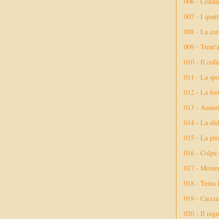
006 - Conda
007 - I quatt
008 - La cor
009 - Trent'
010 - Il coll
011 - La spo
012 - La fort
013 - Assassi
014 - La sfid
015 - La pir
016 - Colpa 
017 - Meme
018 - Tema l
019 - Caccia
020 - Il reg