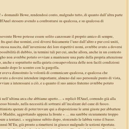
! » domandò Howe, rendendosi conto, malgrado tutto, di quanto dall’altra parte
e H’Anel stessero avendo a confrontarsi su qualcosa, e su qualcosa di
to sovente Howe potesse essere solito canzonare il proprio amico di sempre,
 fra quei due uomini, così diversi fisicamente l’uno dall’altro e pur così uniti,
 stessa nascita, dall’inversione dei loro rispettivi nomi, avrebbe avuto a doversi
possibilità di dubbio, in termini tali per cui, anche allora, anche in un contesto
tiagho non avrebbe potuto ovviare a mantenere una parte della propria attenzione
do, anche e soprattutto nella quieta consapevolezza delle non facili condizioni
ersando dopo lo scontro con la gargolla.
 aveva dimostrato la volontà di comunicare qualcosa, e qualcosa che
vuto a doversi intendere importante, almeno dal suo personale punto di vista,
iare a interessarsi a ciò, e a quanto il suo amico fraterno avrebbe potuto
i nell’ultima arca che abbiamo aperto… » replicò H’Anel, correndo già alla
esso biondo, nella necessità di sottrarsi all’incalzare del cane di fuoco.
timista sperare di poter trovare qui a disposizione le armi giuste per abbattere
vò Maddie, aggrottando appena la fronte « … ma sarebbe sicuramente troppo
re a tentarci. » soggiunse subito dopo, storcendo le labbra verso il basso.
nnuì M’Eu, già pronto a rimettersi in giuoco malgrado le ustioni riportate.