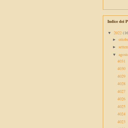
Indice dei P
2022
(1
▼
ottob
►
sette
►
agos
▼
4031
4030
4029
4028
4027
4026
4025
4024
4023