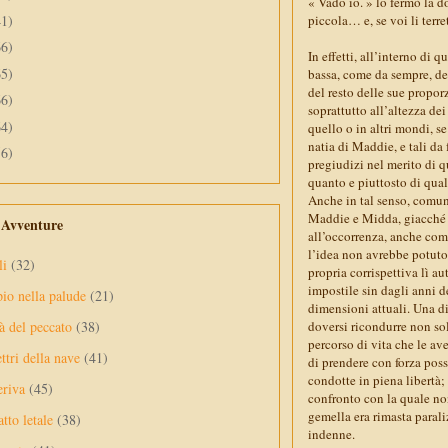
« Vado io. » lo fermò la d
41)
piccola… e, se voi li terr
66)
In effetti, all’interno di
65)
bassa, come da sempre, del
del resto delle sue propor
66)
soprattutto all’altezza de
64)
quello o in altri mondi, se
natia di Maddie, e tali da
56)
pregiudizi nel merito di 
quanto e piuttosto di qua
Anche in tal senso, comunq
Maddie e Midda, giacché 
e Avventure
all’occorrenza, anche com
l’idea non avrebbe potuto 
li
(32)
propria corrispettiva lì a
impostile sin dagli anni d
pio nella palude
(21)
dimensioni attuali. Una di
à del peccato
(38)
doversi ricondurre non sol
percorso di vita che le av
ttri della nave
(41)
di prendere con forza pos
condotte in piena libertà; 
eriva
(45)
confronto con la quale no
gemella era rimasta parali
tto letale
(38)
indenne.