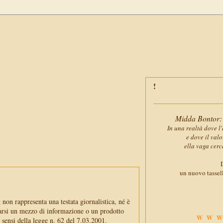
Midda Bontor: 
In una realtà dove l'
e dove il val
ella vaga cerc
D
un nuovo tassell
non rappresenta una testata giornalistica, né è
arsi un mezzo di informazione o un prodotto
WWW
i sensi della legge n. 62 del 7.03.2001.