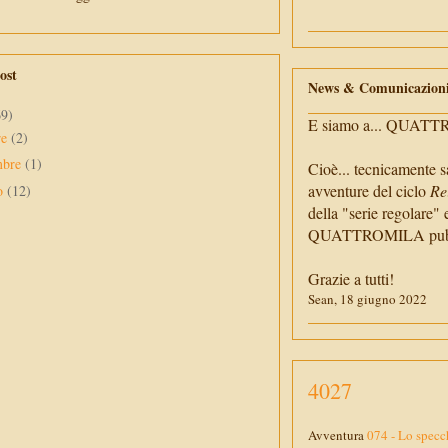
ost
News & Comunicazion
69)
E siamo a... QUAT
re
(2)
mbre
(1)
Cioè... tecnicamente s
avventure del ciclo
Re
to
(12)
della "serie regolare" 
QUATTROMILA pubbli
Grazie a tutti!
Sean, 18 giugno 2022
4027
Avventura
074 - Lo specc