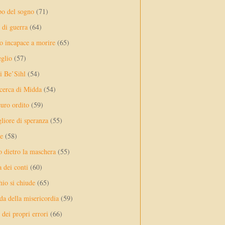
po del sogno
(71)
 di guerra
(64)
o incapace a morire
(65)
eglio
(57)
di Be’Sihl
(54)
icerca di Midda
(54)
uro ordito
(59)
liore di speranza
(55)
e
(58)
to dietro la maschera
(55)
a dei conti
(60)
hio si chiude
(65)
da della misericordia
(59)
 dei propri errori
(66)