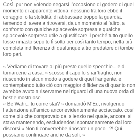
Così, pur non volendo negarsi l’occasione di godere di quel
momento di apparente vittoria, nessuno fra loro ebbe il
coraggio, o la stolidità, di abbassare troppo la guardia,
temendo di avere a ritrovarsi, da un momento all’altro, a
confronto con qualche spiacevole sorpresa e qualche
spiacevole sorpresa utile a giustificare il perché tutto quello
fosse rimasto sepolto lì sotto per così tanto tempo, nella più
completa indifferenza di qualunque altro predatore di tombe
loro pari.
« Vediamo di trovare al più presto quello specchio... e di
tornarcene a casa. » scosse il capo lo shar’tiagho, non
riuscendo in alcun modo a godere di quel frangente, e
contemplando tutto ciò con maggior diffidenza di quanto non
avrebbe avuto a riservarne nei riguardi di una nuova orda di
bestie mostruose.
« Be’Wahr... tu come stai? » domandò M’Eu, rivolgendo
l’attenzione all’amico ancor evidentemente acciaccato, così
come più che comprovato dal silenzio nel quale, ancora, si
stava mantenendo, escludendosi spontaneamente dai loro
discorsi « Non ti converrebbe riposare un poco...?! Qui
possiamo continuare anche da soli. »