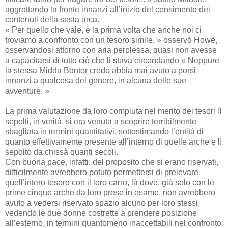
aggrottando la fronte innanzi all’inizio del censimento dei
contenuti della sesta arca.
« Per quello che vale, è la prima volta che anche noi ci
troviamo a confronto con un tesoro simile. » osservò Howe,
osservandosi attorno con aria perplessa, quasi non avesse
a capacitarsi di tutto ciò che li stava circondando « Neppure
la stessa Midda Bontor credo abbia mai avuto a porsi
innanzi a qualcosa del genere, in alcuna delle sue
avventure. »
La prima valutazione da loro compiuta nel merito dei tesori lì
sepolti, in verità, si era venuta a scoprire terribilmente
sbagliata in termini quantitativi, sottostimando l’entità di
quanto effettivamente presente all’interno di quelle arche e lì
sepolto da chissà quanti secoli.
Con buona pace, infatti, del proposito che si erano riservati,
difficilmente avrebbero potuto permettersi di prelevare
quell’intero tesoro con il loro carro, là dove, già solo con le
prime cinque arche da loro prese in esame, non avrebbero
avuto a vedersi riservato spazio alcuno per loro stessi,
vedendo le due donne costrette a prendere posizione
all’esterno, in termini quantomeno inaccettabili nel confronto