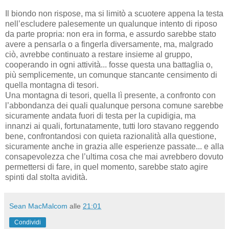
Il biondo non rispose, ma si limitò a scuotere appena la testa
nell’escludere palesemente un qualunque intento di riposo
da parte propria: non era in forma, e assurdo sarebbe stato
avere a pensarla o a fingerla diversamente, ma, malgrado
ciò, avrebbe continuato a restare insieme al gruppo,
cooperando in ogni attività... fosse questa una battaglia o,
più semplicemente, un comunque stancante censimento di
quella montagna di tesori.
Una montagna di tesori, quella lì presente, a confronto con
l’abbondanza dei quali qualunque persona comune sarebbe
sicuramente andata fuori di testa per la cupidigia, ma
innanzi ai quali, fortunatamente, tutti loro stavano reggendo
bene, confrontandosi con quieta razionalità alla questione,
sicuramente anche in grazia alle esperienze passate... e alla
consapevolezza che l’ultima cosa che mai avrebbero dovuto
permettersi di fare, in quel momento, sarebbe stato agire
spinti dal stolta avidità.
Sean MacMalcom
alle
21:01
Condividi