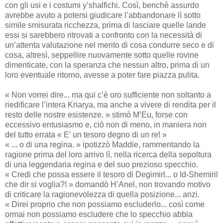
con gli usi e i costumi y’shalfichi. Così, benché assurdo
avrebbe avuto a potersi giudicare l’abbandonare lì sotto
simile smisurata ricchezza, prima di lasciare quelle lande
essi si sarebbero ritrovati a confronto con la necessità di
un’attenta valutazione nel merito di cosa condurre seco e di
cosa, altresì, seppellire nuovamente sotto quelle rovine
dimenticate, con la speranza che nessun altro, prima di un
loro eventuale ritorno, avesse a poter fare piazza pulita.
« Non vorrei dire... ma qui c’è oro sufficiente non soltanto a
riedificare l’intera Kriarya, ma anche a vivere di rendita per il
resto delle nostre esistenze. » stimò M’Eu, forse con
eccessivo entusiasmo e, ciò non di meno, in maniera non
del tutto errata « E’ un tesoro degno di un re! »
« ... o di una regina. » ipotizzò Maddie, rammentando la
ragione prima del loro arrivo lì, nella ricerca della sepoltura
di una leggendaria regina e del suo prezioso specchio.
« Credi che possa essere il tesoro di Degimirl... o Id-Shemiril
che dir si voglia?! » domandò H’Anel, non trovando motivo
di criticare la ragionevolezza di quella posizione... anzi.
« Direi proprio che non possiamo escluderlo... così come
ormai non possiamo escludere che lo specchio abbia