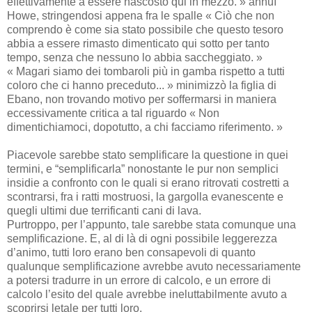
effettivamente a essere nascosto qui in mezzo. » annuì
Howe, stringendosi appena fra le spalle « Ciò che non
comprendo è come sia stato possibile che questo tesoro
abbia a essere rimasto dimenticato qui sotto per tanto
tempo, senza che nessuno lo abbia saccheggiato. »
« Magari siamo dei tombaroli più in gamba rispetto a tutti
coloro che ci hanno preceduto... » minimizzò la figlia di
Ebano, non trovando motivo per soffermarsi in maniera
eccessivamente critica a tal riguardo « Non
dimentichiamoci, dopotutto, a chi facciamo riferimento. »
Piacevole sarebbe stato semplificare la questione in quei
termini, e “semplificarla” nonostante le pur non semplici
insidie a confronto con le quali si erano ritrovati costretti a
scontrarsi, fra i ratti mostruosi, la gargolla evanescente e
quegli ultimi due terrificanti cani di lava.
Purtroppo, per l’appunto, tale sarebbe stata comunque una
semplificazione. E, al di là di ogni possibile leggerezza
d’animo, tutti loro erano ben consapevoli di quanto
qualunque semplificazione avrebbe avuto necessariamente
a potersi tradurre in un errore di calcolo, e un errore di
calcolo l’esito del quale avrebbe ineluttabilmente avuto a
scoprirsi letale per tutti loro.