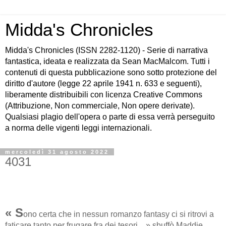
Midda's Chronicles
Midda's Chronicles (ISSN 2282-1120) - Serie di narrativa
fantastica, ideata e realizzata da Sean MacMalcom. Tutti i
contenuti di questa pubblicazione sono sotto protezione del
diritto d'autore (legge 22 aprile 1941 n. 633 e seguenti),
liberamente distribuibili con licenza Creative Commons
(Attribuzione, Non commerciale, Non opere derivate).
Qualsiasi plagio dell'opera o parte di essa verrà perseguito
a norma delle vigenti leggi internazionali.
mercoledì 31 agosto 2022
4031
« S
ono certa che in nessun romanzo fantasy ci si ritrovi a
faticare tanto per frugare fra dei tesori... » sbuffò Maddie,