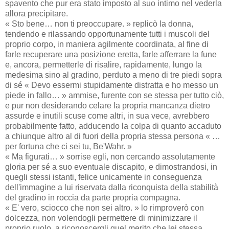
spavento che pur era stato imposto al suo intimo nel vederla
allora precipitare.
« Sto bene… non ti preoccupare. » replicò la donna,
tendendo e rilassando opportunamente tutti i muscoli del
proprio corpo, in maniera agilmente coordinata, al fine di
farle recuperare una posizione eretta, farle afferrare la fune
e, ancora, permetterle di risalire, rapidamente, lungo la
medesima sino al gradino, perduto a meno di tre piedi sopra
di sé « Devo essermi stupidamente distratta e ho messo un
piede in fallo… » ammise, furente con se stessa per tutto ciò,
e pur non desiderando celare la propria mancanza dietro
assurde e inutili scuse come altri, in sua vece, avrebbero
probabilmente fatto, adducendo la colpa di quanto accaduto
a chiunque altro al di fuori della propria stessa persona « …
per fortuna che ci sei tu, Be'Wahr. »
« Ma figurati… » sorrise egli, non cercando assolutamente
gloria per sé a suo eventuale discapito, e dimostrandosi, in
quegli stessi istanti, felice unicamente in conseguenza
dell'immagine a lui riservata dalla riconquista della stabilità
del gradino in roccia da parte propria compagna.
« E' vero, sciocco che non sei altro. » lo rimproverò con
dolcezza, non volendogli permettere di minimizzare il
proprio ruolo, a riconoscergli quel merito che lei stessa,