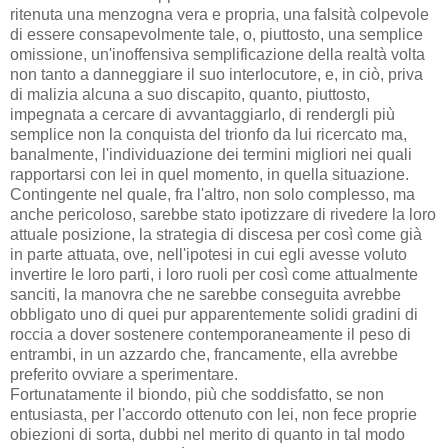
ritenuta una menzogna vera e propria, una falsità colpevole
di essere consapevolmente tale, o, piuttosto, una semplice
omissione, un'inoffensiva semplificazione della realtà volta
non tanto a danneggiare il suo interlocutore, e, in ciò, priva
di malizia alcuna a suo discapito, quanto, piuttosto,
impegnata a cercare di avvantaggiarlo, di rendergli più
semplice non la conquista del trionfo da lui ricercato ma,
banalmente, l'individuazione dei termini migliori nei quali
rapportarsi con lei in quel momento, in quella situazione.
Contingente nel quale, fra l'altro, non solo complesso, ma
anche pericoloso, sarebbe stato ipotizzare di rivedere la loro
attuale posizione, la strategia di discesa per così come già
in parte attuata, ove, nell'ipotesi in cui egli avesse voluto
invertire le loro parti, i loro ruoli per così come attualmente
sanciti, la manovra che ne sarebbe conseguita avrebbe
obbligato uno di quei pur apparentemente solidi gradini di
roccia a dover sostenere contemporaneamente il peso di
entrambi, in un azzardo che, francamente, ella avrebbe
preferito ovviare a sperimentare.
Fortunatamente il biondo, più che soddisfatto, se non
entusiasta, per l'accordo ottenuto con lei, non fece proprie
obiezioni di sorta, dubbi nel merito di quanto in tal modo