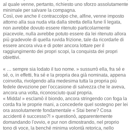
al quale venne, pertanto, richiesto uno sforzo assolutamente
minimale per salvare la compagna.
Così, ove anche il contraccolpo che, alfine, venne imposto
attorno alla sua nuda vita dalla stretta della fune lì legata,
non avrebbe dovuto essere ritenuto particolarmente
piacevole, nulla avrebbe potuto essere da lei ritenuto allora
più gradevole di quella ruvida frizione, tale da ricordarle di
essere ancora viva e di poter ancora lottare per il
raggiungimento dei propri scopi, la conquista dei propri
obiettivi.
« … sempre sia lodato il tuo nome. » sussurrò ella, fra sé e
sé, o, in effetti, fra sé e la propria dea già nominata, appena
coinvolta, rivolgendo alla medesima tutta la propria più
fedele devozione per l'occasione di salvezza che le aveva,
ancora una volta, riconosciuto qual propria.
« Midda! » esclamò il biondo, ancora stringendo con foga la
corda fra le proprie mani, a concederle quel sostegno per lei
ora assolutamente fondamentale « Stai bene? Cosa
accidenti è successo?! » questionò, apparentemente
domandando l'ovvio, e pur non dimostrando, nel proprio
tono di voce, la benché minima volontà retorica, nello