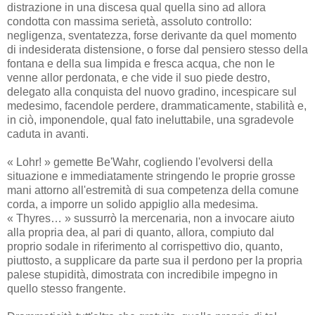
distrazione in una discesa qual quella sino ad allora
condotta con massima serietà, assoluto controllo:
negligenza, sventatezza, forse derivante da quel momento
di indesiderata distensione, o forse dal pensiero stesso della
fontana e della sua limpida e fresca acqua, che non le
venne allor perdonata, e che vide il suo piede destro,
delegato alla conquista del nuovo gradino, incespicare sul
medesimo, facendole perdere, drammaticamente, stabilità e,
in ciò, imponendole, qual fato ineluttabile, una sgradevole
caduta in avanti.
« Lohr! » gemette Be'Wahr, cogliendo l'evolversi della
situazione e immediatamente stringendo le proprie grosse
mani attorno all'estremità di sua competenza della comune
corda, a imporre un solido appiglio alla medesima.
« Thyres… » sussurrò la mercenaria, non a invocare aiuto
alla propria dea, al pari di quanto, allora, compiuto dal
proprio sodale in riferimento al corrispettivo dio, quanto,
piuttosto, a supplicare da parte sua il perdono per la propria
palese stupidità, dimostrata con incredibile impegno in
quello stesso frangente.