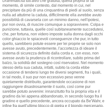
Drammaticità tutt'altro che gratuita, quella propria di tal
momento, di simile contesto, dal momento in cui, nel
precipitare da più di una cinquantina di piedi al suolo, senza
nulla ad attutirne la caduta, difficilmente ella avrebbe avuto
possibilità di cavarsela con un minimo danno, nell'ipotesi,
pur non ovvia, di riuscire comunque a sopravvivere. Colpa e
punizione, tuttavia, quelle così subitaneamente succedutesi,
che, per fortuna, non videro imposte sulla donna dagli occhi
color ghiaccio le spiacevoli conseguenze che pur, in tutto
quello, sarebbero potute essere per lei proprie se solo non
avesse avuto, precedentemente, l'accortezza di ideare il
sistema di sicurezza definito dalla corda e, con esso, non
avesse avuto la prudenza di ricontrollare, subito prima del
balzo, la solidità del sostegno così riservatosi. Nel momento
stesso della sua caduta, infatti, subito la corda ebbe
occasione di tendersi lungo tre diversi segmenti, fra i quali,
in tal modo, il suo pur non eccessivo peso venne
quietamente distribuito, garantendole occasione di non
raggiungere disastrosamente il suolo, così come pur
sarebbe potuto avvenire: innanzitutto fra la propria vita e il
gradino da lei appena abbandonato, in secondo luogo fra il
gradino e quello precedente, ancora occupato da Be'Wahr, e
infine fra quell'ultimo blocco di pietra e il biondo mercenario,