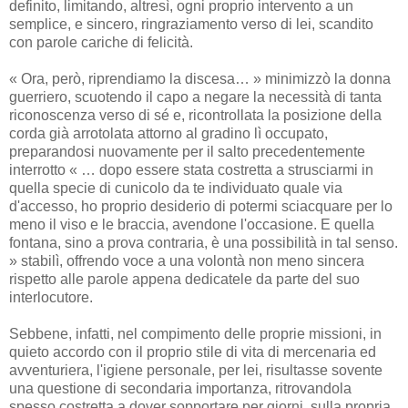
definito, limitando, altresì, ogni proprio intervento a un
semplice, e sincero, ringraziamento verso di lei, scandito
con parole cariche di felicità.
« Ora, però, riprendiamo la discesa… » minimizzò la donna
guerriero, scuotendo il capo a negare la necessità di tanta
riconoscenza verso di sé e, ricontrollata la posizione della
corda già arrotolata attorno al gradino lì occupato,
preparandosi nuovamente per il salto precedentemente
interrotto « … dopo essere stata costretta a strusciarmi in
quella specie di cunicolo da te individuato quale via
d'accesso, ho proprio desiderio di potermi sciacquare per lo
meno il viso e le braccia, avendone l'occasione. E quella
fontana, sino a prova contraria, è una possibilità in tal senso.
» stabilì, offrendo voce a una volontà non meno sincera
rispetto alle parole appena dedicatele da parte del suo
interlocutore.
Sebbene, infatti, nel compimento delle proprie missioni, in
quieto accordo con il proprio stile di vita di mercenaria ed
avventuriera, l'igiene personale, per lei, risultasse sovente
una questione di secondaria importanza, ritrovandola
spesso costretta a dover sopportare per giorni, sulla propria