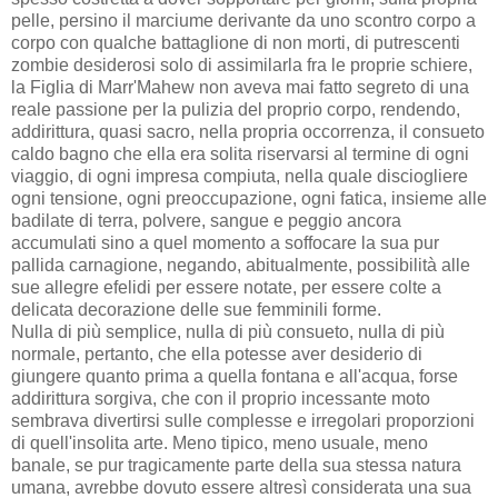
pelle, persino il marciume derivante da uno scontro corpo a
corpo con qualche battaglione di non morti, di putrescenti
zombie desiderosi solo di assimilarla fra le proprie schiere,
la Figlia di Marr'Mahew non aveva mai fatto segreto di una
reale passione per la pulizia del proprio corpo, rendendo,
addirittura, quasi sacro, nella propria occorrenza, il consueto
caldo bagno che ella era solita riservarsi al termine di ogni
viaggio, di ogni impresa compiuta, nella quale disciogliere
ogni tensione, ogni preoccupazione, ogni fatica, insieme alle
badilate di terra, polvere, sangue e peggio ancora
accumulati sino a quel momento a soffocare la sua pur
pallida carnagione, negando, abitualmente, possibilità alle
sue allegre efelidi per essere notate, per essere colte a
delicata decorazione delle sue femminili forme.
Nulla di più semplice, nulla di più consueto, nulla di più
normale, pertanto, che ella potesse aver desiderio di
giungere quanto prima a quella fontana e all'acqua, forse
addirittura sorgiva, che con il proprio incessante moto
sembrava divertirsi sulle complesse e irregolari proporzioni
di quell'insolita arte. Meno tipico, meno usuale, meno
banale, se pur tragicamente parte della sua stessa natura
umana, avrebbe dovuto essere altresì considerata una sua