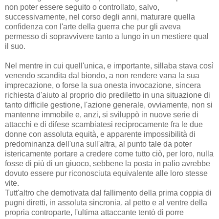
non poter essere seguito o controllato, salvo,
successivamente, nel corso degli anni, maturare quella
confidenza con l'arte della guerra che pur gli aveva
permesso di sopravvivere tanto a lungo in un mestiere qual
il suo.
Nel mentre in cui quell'unica, e importante, sillaba stava così
venendo scandita dal biondo, a non rendere vana la sua
imprecazione, o forse la sua onesta invocazione, sincera
richiesta d'aiuto al proprio dio prediletto in una situazione di
tanto difficile gestione, l'azione generale, ovviamente, non si
mantenne immobile e, anzi, si sviluppò in nuove serie di
attacchi e di difese scambiatesi reciprocamente fra le due
donne con assoluta equità, e apparente impossibilità di
predominanza dell'una sull'altra, al punto tale da poter
istericamente portare a credere come tutto ciò, per loro, nulla
fosse di più di un giuoco, sebbene la posta in palio avrebbe
dovuto essere pur riconosciuta equivalente alle loro stesse
vite.
Tutt'altro che demotivata dal fallimento della prima coppia di
pugni diretti, in assoluta sincronia, al petto e al ventre della
propria controparte, l'ultima attaccante tentò di porre