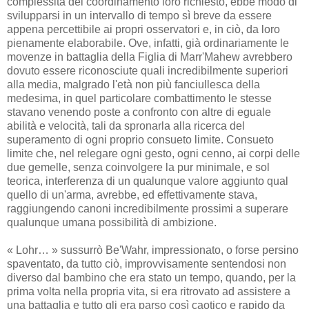
complessità del coordinamento loro richiesto, ebbe modo di
svilupparsi in un intervallo di tempo sì breve da essere
appena percettibile ai propri osservatori e, in ciò, da loro
pienamente elaborabile. Ove, infatti, già ordinariamente le
movenze in battaglia della Figlia di Marr'Mahew avrebbero
dovuto essere riconosciute quali incredibilmente superiori
alla media, malgrado l'età non più fanciullesca della
medesima, in quel particolare combattimento le stesse
stavano venendo poste a confronto con altre di eguale
abilità e velocità, tali da spronarla alla ricerca del
superamento di ogni proprio consueto limite. Consueto
limite che, nel relegare ogni gesto, ogni cenno, ai corpi delle
due gemelle, senza coinvolgere la pur minimale, e sol
teorica, interferenza di un qualunque valore aggiunto qual
quello di un'arma, avrebbe, ed effettivamente stava,
raggiungendo canoni incredibilmente prossimi a superare
qualunque umana possibilità di ambizione.
« Lohr… » sussurrò Be'Wahr, impressionato, o forse persino
spaventato, da tutto ciò, improvvisamente sentendosi non
diverso dal bambino che era stato un tempo, quando, per la
prima volta nella propria vita, si era ritrovato ad assistere a
una battaglia e tutto gli era parso così caotico e rapido da