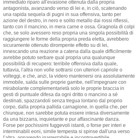
immediato riparo all'evasione ottenuta dalla propria
antagonista, avanzando verso di lei e, in ciò, scatenando
una rapida sequela di pugni in sua offensiva, tanto per
azione del destro, in nero e solito metallo dai rossi riflessi,
tanto con il mancino, in mera carne e ossa. Gragnola di colpi
che, se solo avessero reso propria una singola possibilità di
raggiungere le forme della propria preda eletta, avrebbero
sicuramente ottenuto dirompente effetto su di lei,
innescando una reazione a catena dalla quale difficilmente
avrebbe potuto serbare qual propria una qualunque
possibilità di recupero: terribile offensiva dalla quale,
tuttavia, l'altra non volle sottrarsi con ulteriori capriole o
volteggi, e che, anzi, la videro mantenersi ora assolutamente
immobile, salda sulle proprie gambe, nell'impegnare con
mirabolante complementarietà solo le proprie braccia in
gesti di puntuale difesa da ogni dritto o mancino a sé
destinati, spazzandoli senza tregua lontano dal proprio
corpo, dalla propria pallida carnagione, in quella che, per
chiunque, non sarebbe potuta essere intesa diversamente
da una bizzarra, inquietante e pur affascinante danza.
Forse per pochissimi fuggevoli istanti, o forse per interi e
interminabili eoni, simile tempesta si spinse dall'una verso
l'altra, apparendo inarrestabile e incontrovertibile.