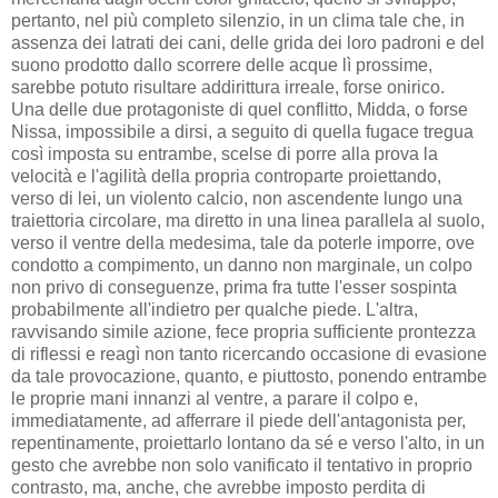
pertanto, nel più completo silenzio, in un clima tale che, in
assenza dei latrati dei cani, delle grida dei loro padroni e del
suono prodotto dallo scorrere delle acque lì prossime,
sarebbe potuto risultare addirittura irreale, forse onirico.
Una delle due protagoniste di quel conflitto, Midda, o forse
Nissa, impossibile a dirsi, a seguito di quella fugace tregua
così imposta su entrambe, scelse di porre alla prova la
velocità e l'agilità della propria controparte proiettando,
verso di lei, un violento calcio, non ascendente lungo una
traiettoria circolare, ma diretto in una linea parallela al suolo,
verso il ventre della medesima, tale da poterle imporre, ove
condotto a compimento, un danno non marginale, un colpo
non privo di conseguenze, prima fra tutte l'esser sospinta
probabilmente all'indietro per qualche piede. L'altra,
ravvisando simile azione, fece propria sufficiente prontezza
di riflessi e reagì non tanto ricercando occasione di evasione
da tale provocazione, quanto, e piuttosto, ponendo entrambe
le proprie mani innanzi al ventre, a parare il colpo e,
immediatamente, ad afferrare il piede dell'antagonista per,
repentinamente, proiettarlo lontano da sé e verso l'alto, in un
gesto che avrebbe non solo vanificato il tentativo in proprio
contrasto, ma, anche, che avrebbe imposto perdita di