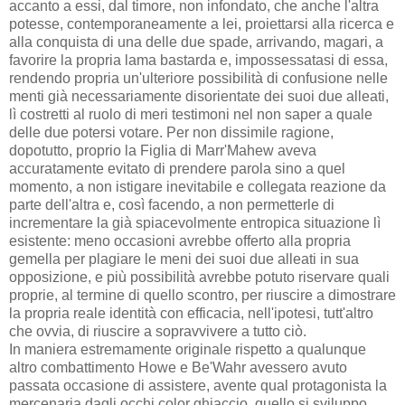
accanto a essi, dal timore, non infondato, che anche l'altra
potesse, contemporaneamente a lei, proiettarsi alla ricerca e
alla conquista di una delle due spade, arrivando, magari, a
favorire la propria lama bastarda e, impossessatasi di essa,
rendendo propria un'ulteriore possibilità di confusione nelle
menti già necessariamente disorientate dei suoi due alleati,
lì costretti al ruolo di meri testimoni nel non saper a quale
delle due potersi votare. Per non dissimile ragione,
dopotutto, proprio la Figlia di Marr'Mahew aveva
accuratamente evitato di prendere parola sino a quel
momento, a non istigare inevitabile e collegata reazione da
parte dell'altra e, così facendo, a non permetterle di
incrementare la già spiacevolmente entropica situazione lì
esistente: meno occasioni avrebbe offerto alla propria
gemella per plagiare le meni dei suoi due alleati in sua
opposizione, e più possibilità avrebbe potuto riservare quali
proprie, al termine di quello scontro, per riuscire a dimostrare
la propria reale identità con efficacia, nell'ipotesi, tutt'altro
che ovvia, di riuscire a sopravvivere a tutto ciò.
In maniera estremamente originale rispetto a qualunque
altro combattimento Howe e Be'Wahr avessero avuto
passata occasione di assistere, avente qual protagonista la
mercenaria dagli occhi color ghiaccio, quello si sviluppo,