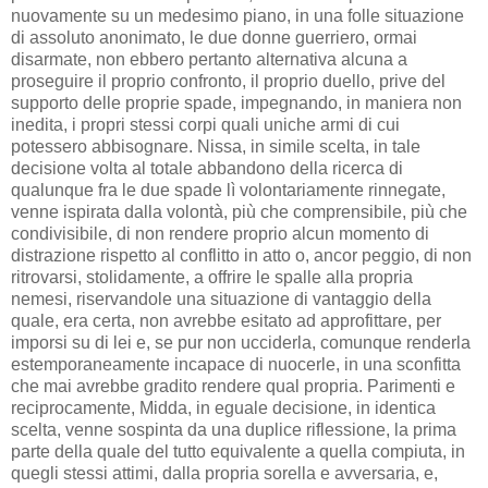
nuovamente su un medesimo piano, in una folle situazione
di assoluto anonimato, le due donne guerriero, ormai
disarmate, non ebbero pertanto alternativa alcuna a
proseguire il proprio confronto, il proprio duello, prive del
supporto delle proprie spade, impegnando, in maniera non
inedita, i propri stessi corpi quali uniche armi di cui
potessero abbisognare. Nissa, in simile scelta, in tale
decisione volta al totale abbandono della ricerca di
qualunque fra le due spade lì volontariamente rinnegate,
venne ispirata dalla volontà, più che comprensibile, più che
condivisibile, di non rendere proprio alcun momento di
distrazione rispetto al conflitto in atto o, ancor peggio, di non
ritrovarsi, stolidamente, a offrire le spalle alla propria
nemesi, riservandole una situazione di vantaggio della
quale, era certa, non avrebbe esitato ad approfittare, per
imporsi su di lei e, se pur non ucciderla, comunque renderla
estemporaneamente incapace di nuocerle, in una sconfitta
che mai avrebbe gradito rendere qual propria. Parimenti e
reciprocamente, Midda, in eguale decisione, in identica
scelta, venne sospinta da una duplice riflessione, la prima
parte della quale del tutto equivalente a quella compiuta, in
quegli stessi attimi, dalla propria sorella e avversaria, e,