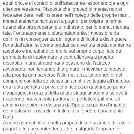
equilibrio, e di controllo, sull'attaccante, esponendola a ogni
ulteriore reazione. Risposta che, prevedibilmente, non si
fece attendere, nell'insistere nell'impiego delle proprie mani,
immediatamente richiusesi a pugno, per colpire la prima
quand'ella più scoperta, più indifesa o, per lo meno, ritenuta
tale. Fortunatamente o sfortunatamente, impossibile da
definirsi in conseguenza dell'eguale difficoltà a distinguere
l'una dall'altra, la donna predatrice divenuta preda mantenne
assoluto e incredibile controllo sul proprio corpo, tale da
permetterle di trasformare la controffensiva a proprio
discapito in una straordinaria evasione dall'attacco
avversario, non tentando di arginare il movimento imposto
alla propria gamba verso l'alto ma, anzi, favorendolo, nel
compiere con tutta se stessa un amplio volteggio all'indietro,
una ruota perfetta e priva della ricerca di qualunque punto
d'appoggio, in grazia della quale sfuggì ai pugni a sé rivolti,
ricadendo nuovamente padrona di perfetto equilibrio ad
almeno due piedi di distanza dall'ipotetico punto d'impatto
dei medesimi, costretti, in tutto ciò, a fendere banalmente
l'aria.
Azione adrenalinica, quella propria di tale scambio di calci e
pugni fra le due contendenti, che, malgrado l'apparente