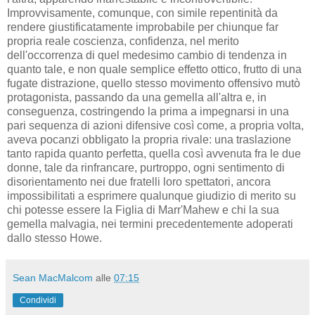
Improvvisamente, comunque, con simile repentinità da
rendere giustificatamente improbabile per chiunque far
propria reale coscienza, confidenza, nel merito
dell'occorrenza di quel medesimo cambio di tendenza in
quanto tale, e non quale semplice effetto ottico, frutto di una
fugate distrazione, quello stesso movimento offensivo mutò
protagonista, passando da una gemella all'altra e, in
conseguenza, costringendo la prima a impegnarsi in una
pari sequenza di azioni difensive così come, a propria volta,
aveva pocanzi obbligato la propria rivale: una traslazione
tanto rapida quanto perfetta, quella così avvenuta fra le due
donne, tale da rinfrancare, purtroppo, ogni sentimento di
disorientamento nei due fratelli loro spettatori, ancora
impossibilitati a esprimere qualunque giudizio di merito su
chi potesse essere la Figlia di Marr'Mahew e chi la sua
gemella malvagia, nei termini precedentemente adoperati
dallo stesso Howe.
Sean MacMalcom
alle
07:15
Condividi