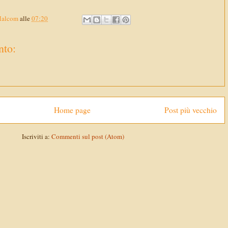
Malcom
alle
07:20
to:
Home page
Post più vecchio
Iscriviti a:
Commenti sul post (Atom)