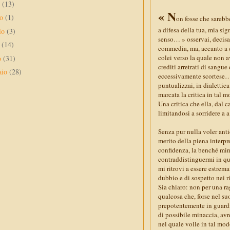
o
(13)
« N
no
(1)
on fosse che sarebb
a difesa della tua, mia si
io
(3)
senso… » osservai, decisa 
e
(14)
commedia, ma, accanto a c
colei verso la quale non 
o
(31)
crediti arretrati di sangu
aio
(28)
eccessivamente scortese… e
puntualizzai, in dialettica
marcata la critica in tal 
Una critica che ella, dal 
limitandosi a sorridere 
Senza pur nulla voler anti
merito della piena interpr
confidenza, la benché min
contraddistinguermi in qu
mi ritrovi a essere estrem
dubbio e di sospetto nei 
Sia chiaro: non per una r
qualcosa che, forse nel su
prepotentemente in guardia
di possibile minaccia, avr
nel quale volle in tal mod