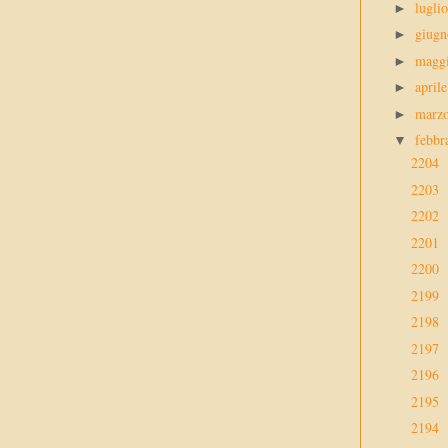
lugli
►
giug
►
magg
►
april
►
marz
►
febbr
▼
2204
2203
2202
2201
2200
2199
2198
2197
2196
2195
2194