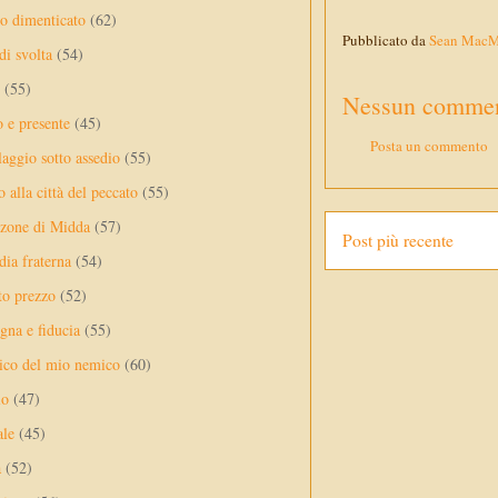
no dimenticato
(62)
Pubblicato da
Sean Mac
di svolta
(54)
(55)
Nessun commen
o e presente
(45)
Posta un commento
laggio sotto assedio
(55)
 alla città del peccato
(55)
nzone di Midda
(57)
Post più recente
dia fraterna
(54)
sto prezzo
(52)
na e fiducia
(55)
ico del mio nemico
(60)
lo
(47)
ale
(45)
a
(52)