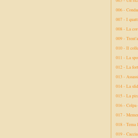
005 - Un rica
006 - Conda
007 - I quatt
008 - La cor
009 - Trent'
010 - Il coll
011 - La spo
012 - La fort
013 - Assassi
014 - La sfid
015 - La pir
016 - Colpa 
017 - Meme
018 - Tema l
019 - Caccia