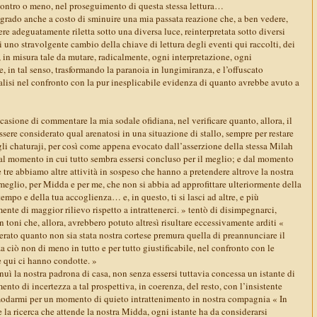
scontro o meno, nel proseguimento di questa stessa lettura…
grado anche a costo di sminuire una mia passata reazione che, a ben vedere,
re adeguatamente riletta sotto una diversa luce, reinterpretata sotto diversi
 uno stravolgente cambio della chiave di lettura degli eventi qui raccolti, dei
 in misura tale da mutare, radicalmente, ogni interpretazione, ogni
e, in tal senso, trasformando la paranoia in lungimiranza, e l’offuscato
alisi nel confronto con la pur inesplicabile evidenza di quanto avrebbe avuto a
sione di commentare la mia sodale ofidiana, nel verificare quanto, allora, il
sere considerato qual arenatosi in una situazione di stallo, sempre per restare
li chaturaji, per così come appena evocato dall’asserzione della stessa Milah
al momento in cui tutto sembra essersi concluso per il meglio; e dal momento
 e tre abbiamo altre attività in sospeso che hanno a pretendere altrove la nostra
meglio, per Midda e per me, che non si abbia ad approfittare ulteriormente della
tempo e della tua accoglienza… e, in questo, ti si lasci ad altre, e più
mente di maggior rilievo rispetto a intrattenerci. » tentò di disimpegnarci,
toni che, allora, avrebbero potuto altresì risultare eccessivamente arditi «
erato quanto non sia stata nostra cortese premura quella di preannunciare il
a ciò non di meno in tutto e per tutto giustificabile, nel confronto con le
e qui ci hanno condotte. »
ì la nostra padrona di casa, non senza essersi tuttavia concessa un istante di
nto di incertezza a tal prospettiva, in coerenza, del resto, con l’insistente
modarmi per un momento di quieto intrattenimento in nostra compagnia « In
e la ricerca che attende la nostra Midda, ogni istante ha da considerarsi