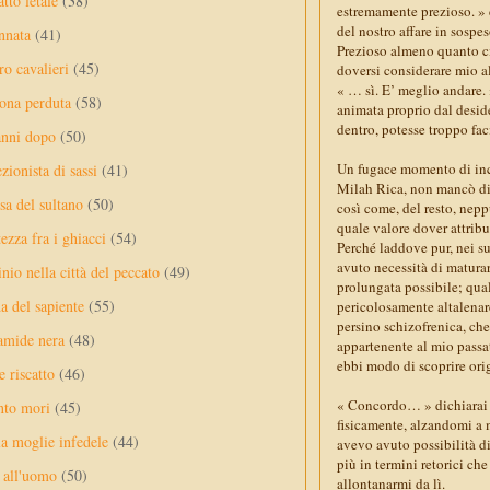
tto letale
(38)
estremamente prezioso. » 
del nostro affare in sospe
nnata
(41)
Prezioso almeno quanto ciò
ro cavalieri
(45)
doversi considerare mio a
« … sì. E’ meglio andare. 
ona perduta
(58)
animata proprio dal deside
dentro, potesse troppo fa
anni dopo
(50)
Un fugace momento di inc
ezionista di sassi
(41)
Milah Rica, non mancò di c
sa del sultano
(50)
così come, del resto, nep
quale valore dover attribu
ezza fra i ghiacci
(54)
Perché laddove pur, nei su
avuto necessità di matura
nio nella città del peccato
(49)
prolungata possibile; qual
a del sapiente
(55)
pericolosamente altalenare
persino schizofrenica, che
amide nera
(48)
appartenente al mio passat
ebbi modo di scoprire orig
e riscatto
(46)
« Concordo… » dichiarai 
nto mori
(45)
fisicamente, alzandomi a m
a moglie infedele
(44)
avevo avuto possibilità d
più in termini retorici ch
 all'uomo
(50)
allontanarmi da lì.