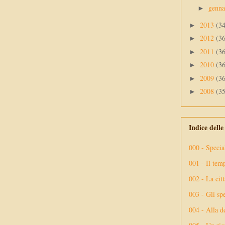
genn
►
2013
(3
►
2012
(3
►
2011
(3
►
2010
(3
►
2009
(3
►
2008
(3
►
Indice dell
000 - Specia
001 - Il tem
002 - La citt
003 - Gli spe
004 - Alla d