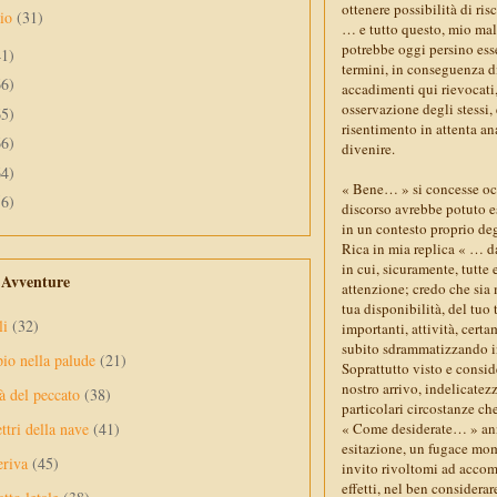
ottenere possibilità di ri
aio
(31)
… e tutto questo, mio mal
potrebbe oggi persino esse
41)
termini, in conseguenza di
66)
accadimenti qui rievocati,
osservazione degli stessi, 
65)
risentimento in attenta an
66)
divenire.
64)
« Bene… » si concesse occa
56)
discorso avrebbe potuto es
in un contesto proprio deg
Rica in mia replica « … d
in cui, sicuramente, tutte
e Avventure
attenzione; credo che sia 
tua disponibilità, del tuo 
li
(32)
importanti, attività, certa
subito sdrammatizzando in 
pio nella palude
(21)
Soprattutto visto e consid
nostro arrivo, indelicatezz
à del peccato
(38)
particolari circostanze ch
ttri della nave
(41)
« Come desiderate… » annu
esitazione, un fugace mome
eriva
(45)
invito rivoltomi ad acco
effetti, nel ben considerar