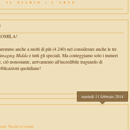
IL DIARIO
-
L'ARTE
i
TROMILA!
aremmo anche a molti di più (4.240) nel considerare anche le tre
imaging Midda
e tutti gli speciali. Ma conteggiamo solo i numeri
e, ciò nonostante, arrivamento all'incredibile traguardo di
cazioni quotidiane!
martedì 11 febbraio 2014
eati. Vecchi avversari