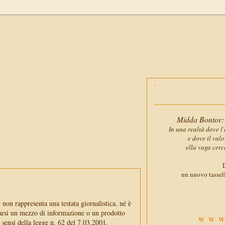
Midda Bontor: 
In una realtà dove l'
e dove il val
ella vaga cerc
D
un nuovo tassell
non rappresenta una testata giornalistica, né è
arsi un mezzo di informazione o un prodotto
WWW
i sensi della legge n. 62 del 7.03.2001.