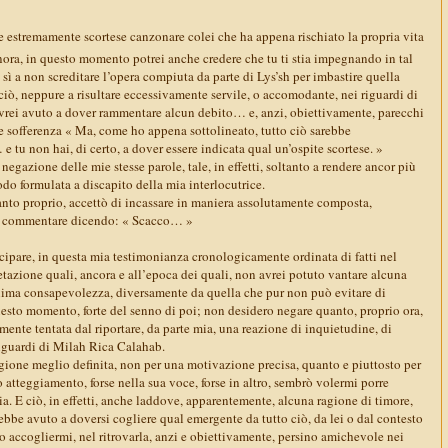
e estremamente scortese canzonare colei che ha appena rischiato la propria vita
gnora, in questo momento potrei anche credere che tu ti stia impegnando in tal
sì a non screditare l’opera compiuta da parte di Lys’sh per imbastire quella
iò, neppure a risultare eccessivamente servile, o accomodante, nei riguardi di
avrei avuto a dover rammentare alcun debito… e, anzi, obiettivamente, parecchi
e e sofferenza « Ma, come ho appena sottolineato, tutto ciò sarebbe
 tu non hai, di certo, a dover essere indicata qual un’ospite scortese. »
 negazione delle mie stesse parole, tale, in effetti, soltanto a rendere ancor più
modo formulata a discapito della mia interlocutrice.
canto proprio, accettò di incassare in maniera assolutamente composta,
a a commentare dicendo: « Scacco… »
cipare, in questa mia testimonianza cronologicamente ordinata di fatti nel
etazione quali, ancora e all’epoca dei quali, non avrei potuto vantare alcuna
ima consapevolezza, diversamente da quella che pur non può evitare di
esto momento, forte del senno di poi; non desidero negare quanto, proprio ora,
amente tentata dal riportare, da parte mia, una reazione di inquietudine, di
riguardi di Milah Rica Calahab.
agione meglio definita, non per una motivazione precisa, quanto e piuttosto per
o atteggiamento, forse nella sua voce, forse in altro, sembrò volermi porre
. E ciò, in effetti, anche laddove, apparentemente, alcuna ragione di timore,
ebbe avuto a doversi cogliere qual emergente da tutto ciò, da lei o dal contesto
o accogliermi, nel ritrovarla, anzi e obiettivamente, persino amichevole nei