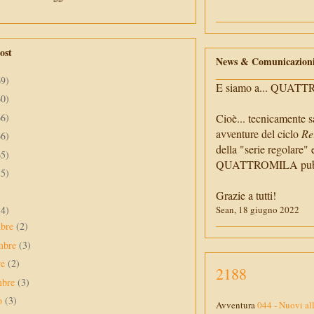
ost
News & Comunicazion
69)
E siamo a... QUAT
60)
66)
Cioè... tecnicamente s
avventure del ciclo
Re
66)
della "serie regolare" 
65)
QUATTROMILA pubbli
55)
Grazie a tutti!
34)
Sean, 18 giugno 2022
mbre
(2)
mbre
(3)
re
(2)
2188
mbre
(3)
to
(3)
Avventura
044 - Nuovi all