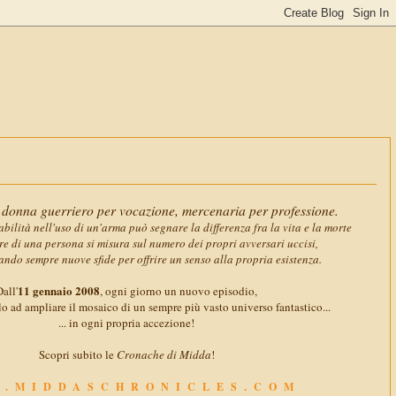
11 gennaio 2
donna guerriero per vocazione, mercenaria per professione.
abilità nell'uso di un'arma può segnare la differenza fra la vita e la morte
ore di una persona si misura sul numero dei propri avversari uccisi,
ando sempre nuove sfide per offrire un senso alla propria esistenza.
11 gennaio 2008
all'
, ogni giorno un nuovo episodio,
o ad ampliare il mosaico di un sempre più vasto universo fantastico...
... in ogni propria accezione!
Scopri subito le
Cronache di Midda
!
.MIDDASCHRONICLES.COM