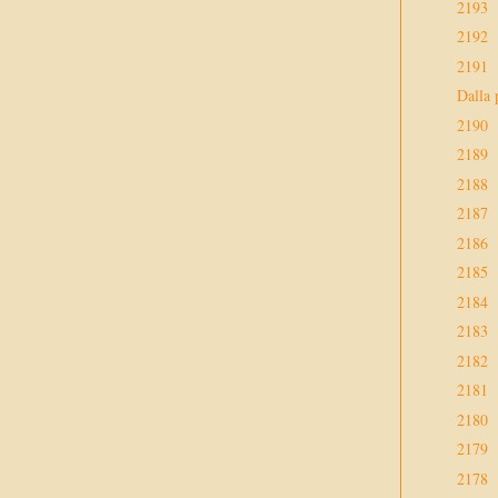
2193
2192
2191
Dalla 
2190
2189
2188
2187
2186
2185
2184
2183
2182
2181
2180
2179
2178