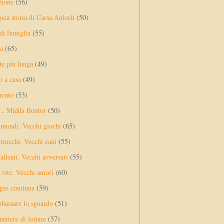
zione
(56)
gica storia di Carsa Anloch
(50)
 di famiglia
(55)
a
(65)
te più lunga
(49)
o a casa
(49)
mento
(53)
... Midda Bontor
(50)
 mondi. Vecchi giochi
(65)
trucchi. Vecchi cani
(55)
alleati. Vecchi avversari
(55)
vite. Vecchi amori
(60)
ggio continua
(59)
bassare lo sguardo
(51)
ettere di lottare
(57)