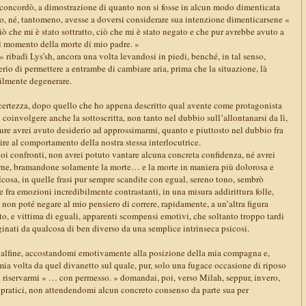
concordò, a dimostrazione di quanto non si fosse in alcun modo dimenticata
so, né, tantomeno, avesse a doversi considerare sua intenzione dimenticarsene «
 che mi è stato sottratto, ciò che mi è stato negato e che pur avrebbe avuto a
l momento della morte di mio padre. »
» ribadì Lys’sh, ancora una volta levandosi in piedi, benché, in tal senso,
rio di permettere a entrambe di cambiare aria, prima che la situazione, là
cilmente degenerare.
ertezza, dopo quello che ho appena descritto qual avente come protagonista
oinvolgere anche la sottoscritta, non tanto nel dubbio sull’allontanarsi da lì,
pure avrei avuto desiderio ad approssimarmi, quanto e piuttosto nel dubbio fra
ire al comportamento della nostra stessa interlocutrice.
oi confronti, non avrei potuto vantare alcuna concreta confidenza, né avrei
rne, bramandone solamente la morte… e la morte in maniera più dolorosa e
cosa, in quelle frasi pur sempre scandite con egual, sereno tono, sembrò
 fra emozioni incredibilmente contrastanti, in una misura addirittura folle,
 non poté negare al mio pensiero di correre, rapidamente, a un’altra figura
o, e vittima di eguali, apparenti scompensi emotivi, che soltanto troppo tardi
inati da qualcosa di ben diverso da una semplice intrinseca psicosi.
alfine, accostandomi emotivamente alla posizione della mia compagna e,
ia volta da quel divanetto sul quale, pur, solo una fugace occasione di riposo
i riservarmi « … con permesso. » domandai, poi, verso Milah, seppur, invero,
e pratici, non attendendomi alcun concreto consenso da parte sua per