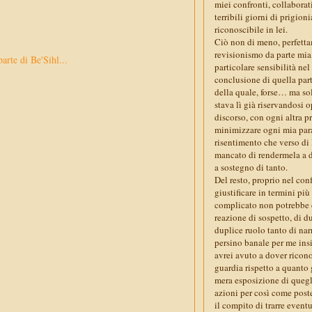
miei confronti, collaborat
terribili giorni di prigioni
riconoscibile in lei.
Ciò non di meno, perfettam
revisionismo da parte mia,
parte di Be'Sihl...
particolare sensibilità ne
conclusione di quella par
della quale, forse… ma sol
stava lì già riservandosi 
discorso, con ogni altra p
minimizzare ogni mia par
risentimento che verso di 
mancato di rendermela a 
a sostegno di tanto.
Del resto, proprio nel conf
giustificare in termini pi
complicato non potrebbe che
reazione di sospetto, di d
duplice ruolo tanto di nar
persino banale per me ins
avrei avuto a dover ricono
guardia rispetto a quanto 
mera esposizione di quegli
azioni per così come poste
il compito di trarre eventu