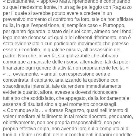
« Esattamente. » approvò Mars, riprendendo e continuando
su quel medesimo fronte, in un agile palleggio con Ragazzo
per il quale si avrebbe potuto avere a credere in un
preventivo momento di confronto fra loro, tale da non affidare
nulla, in quell’esposizione, al semplice caso « Purtroppo,
per quanto riguarda lo stato dei suoi conti, almeno per i fondi
legalmente riconosciuti qual a lei offerenti riferimento, non è
stata evidenziato alcun particolare movimento che potesse
essere ricondotto, in qualche misura, all’assassinio del
padre. Non che, in verità, sia ipotizzabile che abbiano
comunque a mancarle delle risorse alternative, tali da poter
finanziare ogni genere di attività non propriamente lecita. »
« … ovviamente. » annuì, con espressione seria e
concentrata, il capitano, analizzando la questione con
straordinaria intensità, tale da rendere immediatamente
evidente quanto, allora, avesse a doversi riconoscere
tutt’altro che soddisfatto, che appagato, dalla fondamentale
assenza di risultati sino a quel momento concessagli.
« Comunque sia… » riprese Ragazzo, quasi nell’intento di
voler rimediare al fallimento in tal modo riportato, per quanto,
obiettivamente, non per propria responsabilità, non per
propria effettiva colpa, non avendo loro nulla compiuto al di
fuori di riferire i risultati delle inconcludenti indagini condotte