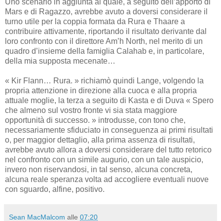
Uno scenario in aggiunta al quale, a seguito dell’apporto di
Mars e di Ragazzo, avrebbe avuto a doversi considerare il
turno utile per la coppia formata da Rura e Thaare a
contribuire attivamente, riportando il risultato derivante dal
loro confronto con il direttore Am’h North, nel merito di un
quadro d’insieme della famiglia Calahab e, in particolare,
della mia supposta mecenate…
« Kir Flann… Rura. » richiamò quindi Lange, volgendo la
propria attenzione in direzione alla cuoca e alla propria
attuale moglie, la terza a seguito di Kasta e di Duva « Spero
che almeno sul vostro fronte vi sia stata maggiore
opportunità di successo. » introdusse, con tono che,
necessariamente sfiduciato in conseguenza ai primi risultati
o, per maggior dettaglio, alla prima assenza di risultati,
avrebbe avuto allora a doversi considerare del tutto retorico
nel confronto con un simile augurio, con un tale auspicio,
invero non riservandosi, in tal senso, alcuna concreta,
alcuna reale speranza volta ad accogliere eventuali nuove
con sguardo, alfine, positivo.
Sean MacMalcom
alle
07:20