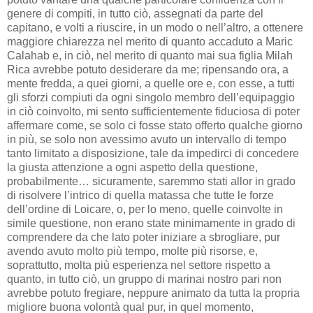
genere di compiti, in tutto ciò, assegnati da parte del
capitano, e volti a riuscire, in un modo o nell’altro, a ottenere
maggiore chiarezza nel merito di quanto accaduto a Maric
Calahab e, in ciò, nel merito di quanto mai sua figlia Milah
Rica avrebbe potuto desiderare da me; ripensando ora, a
mente fredda, a quei giorni, a quelle ore e, con esse, a tutti
gli sforzi compiuti da ogni singolo membro dell’equipaggio
in ciò coinvolto, mi sento sufficientemente fiduciosa di poter
affermare come, se solo ci fosse stato offerto qualche giorno
in più, se solo non avessimo avuto un intervallo di tempo
tanto limitato a disposizione, tale da impedirci di concedere
la giusta attenzione a ogni aspetto della questione,
probabilmente… sicuramente, saremmo stati allor in grado
di risolvere l’intrico di quella matassa che tutte le forze
dell’ordine di Loicare, o, per lo meno, quelle coinvolte in
simile questione, non erano state minimamente in grado di
comprendere da che lato poter iniziare a sbrogliare, pur
avendo avuto molto più tempo, molte più risorse, e,
soprattutto, molta più esperienza nel settore rispetto a
quanto, in tutto ciò, un gruppo di marinai nostro pari non
avrebbe potuto fregiare, neppure animato da tutta la propria
migliore buona volontà qual pur, in quel momento,