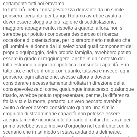
certamente tutti noi eravamo.
In tutto ciò, nella consapevolezza derivante da un simile
pensiero, pertanto, per Lange Rolamo avrebbe avuto a
dover essere sfoggiata più ragione di soddisfazione,
maggiore appagamento, rispetto a quanto, allora, non si
sarebbe pur potuto riconoscere desideroso di ricercar
occasione di ostentazione, per lo straordinario risultato che
gli uomini e le donne da lui selezionati quali componenti del
proprio equipaggio, della propria famiglia, avrebbero potuto
essere in grado di raggiungere, anche in un contesto del
tutto estraneo a ogni loro ipotetica, consueta capacità. E in
tutto ciò, e nel confronto con quanto, tuttavia e invece, ogni
pensiero, ogni attenzione, avesse allora a doversi
considerare necessariamente dirottata in direzione della
consapevolezza di come, qualunque insuccesso, qualunque
ritardo, avrebbe potuto rappresentare, per me, la differenza
fra la vita e la morte, pertanto, un vero peccato avrebbe
avuto a dover essere considerato quanto una simile
crogiuolo di straordinarie capacità non potesse essere
adeguatamente riconosciuto da parte di colui che, anzi, per
primo avrebbe avuto motivo d’orgoglio nel confronto con lo
scenario che in tal modo si stava andando a delineare.