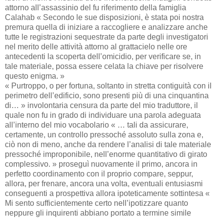
attorno all’assassinio del fu riferimento della famiglia
Calahab « Secondo le sue disposizioni, è stata poi nostra
premura quella di iniziare a raccogliere e analizzare anche
tutte le registrazioni sequestrate da parte degli investigatori
nel merito delle attività attorno al grattacielo nelle ore
antecedenti la scoperta dell’omicidio, per verificare se, in
tale materiale, possa essere celata la chiave per risolvere
questo enigma. »
« Purtroppo, o per fortuna, soltanto in stretta contiguità con il
perimetro dell’edificio, sono presenti più di una cinquantina
di… » involontaria censura da parte del mio traduttore, il
quale non fu in grado di individuare una parola adeguata
all’interno del mio vocabolario « … tali da assicurare,
certamente, un controllo pressoché assoluto sulla zona e,
ciò non di meno, anche da rendere l’analisi di tale materiale
pressoché improponibile, nell’enorme quantitativo di girato
complessivo. » proseguì nuovamente il primo, ancora in
perfetto coordinamento con il proprio compare, seppur,
allora, per frenare, ancora una volta, eventuali entusiasmi
conseguenti a prospettiva allora ipoteticamente sottintesa «
Mi sento sufficientemente certo nell’ipotizzare quanto
neppure gli inquirenti abbiano portato a termine simile