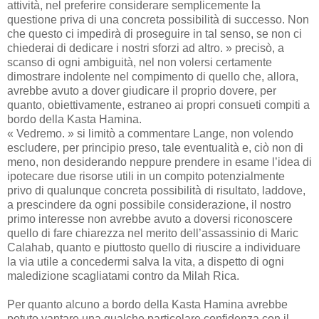
attività, nel preferire considerare semplicemente la
questione priva di una concreta possibilità di successo. Non
che questo ci impedirà di proseguire in tal senso, se non ci
chiederai di dedicare i nostri sforzi ad altro. » precisò, a
scanso di ogni ambiguità, nel non volersi certamente
dimostrare indolente nel compimento di quello che, allora,
avrebbe avuto a dover giudicare il proprio dovere, per
quanto, obiettivamente, estraneo ai propri consueti compiti a
bordo della Kasta Hamina.
« Vedremo. » si limitò a commentare Lange, non volendo
escludere, per principio preso, tale eventualità e, ciò non di
meno, non desiderando neppure prendere in esame l’idea di
ipotecare due risorse utili in un compito potenzialmente
privo di qualunque concreta possibilità di risultato, laddove,
a prescindere da ogni possibile considerazione, il nostro
primo interesse non avrebbe avuto a doversi riconoscere
quello di fare chiarezza nel merito dell’assassinio di Maric
Calahab, quanto e piuttosto quello di riuscire a individuare
la via utile a concedermi salva la vita, a dispetto di ogni
maledizione scagliatami contro da Milah Rica.
Per quanto alcuno a bordo della Kasta Hamina avrebbe
potuto vantare una qualche particolare confidenza con il