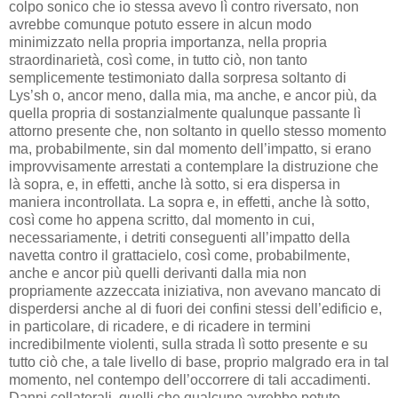
colpo sonico che io stessa avevo lì contro riversato, non
avrebbe comunque potuto essere in alcun modo
minimizzato nella propria importanza, nella propria
straordinarietà, così come, in tutto ciò, non tanto
semplicemente testimoniato dalla sorpresa soltanto di
Lys’sh o, ancor meno, dalla mia, ma anche, e ancor più, da
quella propria di sostanzialmente qualunque passante lì
attorno presente che, non soltanto in quello stesso momento
ma, probabilmente, sin dal momento dell’impatto, si erano
improvvisamente arrestati a contemplare la distruzione che
là sopra, e, in effetti, anche là sotto, si era dispersa in
maniera incontrollata. La sopra e, in effetti, anche là sotto,
così come ho appena scritto, dal momento in cui,
necessariamente, i detriti conseguenti all’impatto della
navetta contro il grattacielo, così come, probabilmente,
anche e ancor più quelli derivanti dalla mia non
propriamente azzeccata iniziativa, non avevano mancato di
disperdersi anche al di fuori dei confini stessi dell’edificio e,
in particolare, di ricadere, e di ricadere in termini
incredibilmente violenti, sulla strada lì sotto presente e su
tutto ciò che, a tale livello di base, proprio malgrado era in tal
momento, nel contempo dell’occorrere di tali accadimenti.
Danni collaterali, quelli che qualcuno avrebbe potuto