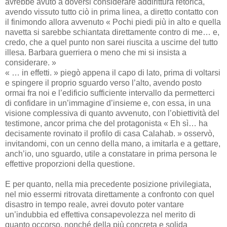
avrebbe avuto a doversi considerare addirittura retorica,
avendo vissuto tutto ciò in prima linea, a diretto contatto con
il finimondo allora avvenuto « Pochi piedi più in alto e quella
navetta si sarebbe schiantata direttamente contro di me… e,
credo, che a quel punto non sarei riuscita a uscirne del tutto
illesa. Barbara guerriera o meno che mi si insista a
considerare. »
« … in effetti. » piegò appena il capo di lato, prima di voltarsi
e spingere il proprio sguardo verso l’alto, avendo posto
ormai fra noi e l’edificio sufficiente intervallo da permetterci
di confidare in un’immagine d’insieme e, con essa, in una
visione complessiva di quanto avvenuto, con l’obiettività del
testimone, ancor prima che del protagonista « Eh sì… ha
decisamente rovinato il profilo di casa Calahab. » osservò,
invitandomi, con un cenno della mano, a imitarla e a gettare,
anch’io, uno sguardo, utile a constatare in prima persona le
effettive proporzioni della questione.
E per quanto, nella mia precedente posizione privilegiata,
nel mio essermi ritrovata direttamente a confronto con quel
disastro in tempo reale, avrei dovuto poter vantare
un’indubbia ed effettiva consapevolezza nel merito di
quanto occorso, nonché della più concreta e solida