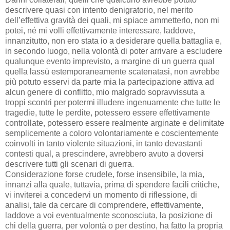
descrivere quasi con intento denigratorio, nel merito
dell’effettiva gravità dei quali, mi spiace ammetterlo, non mi
potei, né mi volli effettivamente interessare, laddove,
innanzitutto, non ero stata io a desiderare quella battaglia e,
in secondo luogo, nella volontà di poter arrivare a escludere
qualunque evento imprevisto, a margine di un guerra qual
quella lassù estemporaneamente scatenatasi, non avrebbe
più potuto esservi da parte mia la partecipazione attiva ad
alcun genere di conflitto, mio malgrado sopravvissuta a
troppi scontri per potermi illudere ingenuamente che tutte le
tragedie, tutte le perdite, potessero essere effettivamente
controllate, potessero essere realmente arginate e delimitate
semplicemente a coloro volontariamente e coscientemente
coinvolti in tanto violente situazioni, in tanto devastanti
contesti qual, a prescindere, avrebbero avuto a doversi
descrivere tutti gli scenari di guerra.
Considerazione forse crudele, forse insensibile, la mia,
innanzi alla quale, tuttavia, prima di spendere facili critiche,
vi inviterei a concedervi un momento di riflessione, di
analisi, tale da cercare di comprendere, effettivamente,
laddove a voi eventualmente sconosciuta, la posizione di
chi della guerra, per volontà o per destino, ha fatto la propria