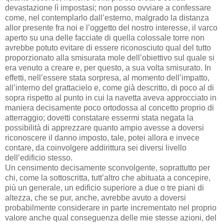
devastazione lì impostasi; non posso ovviare a confessare
come, nel contemplarlo dall’esterno, malgrado la distanza
allor presente fra noi e l’oggetto del nostro interesse, il varco
aperto su una delle facciate di quella colossale torre non
avrebbe potuto evitare di essere riconosciuto qual del tutto
proporzionato alla smisurata mole dell’obiettivo sul quale si
era venuto a creare e, per questo, a sua volta smisurato. In
effetti, nell’essere stata sorpresa, al momento dell’impatto,
all’interno del grattacielo e, come già descritto, di poco al di
sopra rispetto al punto in cui la navetta aveva approcciato in
maniera decisamente poco ortodossa al concetto proprio di
atterraggio; dovetti constatare essermi stata negata la
possibilità di apprezzare quanto ampio avesse a doversi
riconoscere il danno imposto, tale, potei allora e invece
contare, da coinvolgere addirittura sei diversi livello
dell’edificio stesso.
Un censimento decisamente sconvolgente, soprattutto per
chi, come la sottoscritta, tutt’altro che abituata a concepire,
più un generale, un edificio superiore a due o tre piani di
altezza, che se pur, anche, avrebbe avuto a doversi
probabilmente considerare in parte incrementato nel proprio
valore anche qual conseguenza delle mie stesse azioni, del