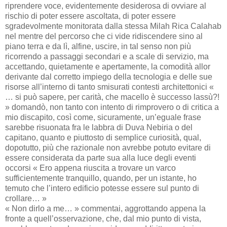
riprendere voce, evidentemente desiderosa di ovviare al
rischio di poter essere ascoltata, di poter essere
sgradevolmente monitorata dalla stessa Milah Rica Calahab
nel mentre del percorso che ci vide ridiscendere sino al
piano terra e da lì, alfine, uscire, in tal senso non più
ricorrendo a passaggi secondari e a scale di servizio, ma
accettando, quietamente e apertamente, la comodità allor
derivante dal corretto impiego della tecnologia e delle sue
risorse all’interno di tanto smisurati contesti architettonici «
… si può sapere, per carità, che macello è successo lassù?!
» domandò, non tanto con intento di rimprovero o di critica a
mio discapito, così come, sicuramente, un’eguale frase
sarebbe risuonata fra le labbra di Duva Nebiria o del
capitano, quanto e piuttosto di semplice curiosità, qual,
dopotutto, più che razionale non avrebbe potuto evitare di
essere considerata da parte sua alla luce degli eventi
occorsi « Ero appena riuscita a trovare un varco
sufficientemente tranquillo, quando, per un istante, ho
temuto che l’intero edificio potesse essere sul punto di
crollare… »
« Non dirlo a me… » commentai, aggrottando appena la
fronte a quell’osservazione, che, dal mio punto di vista,