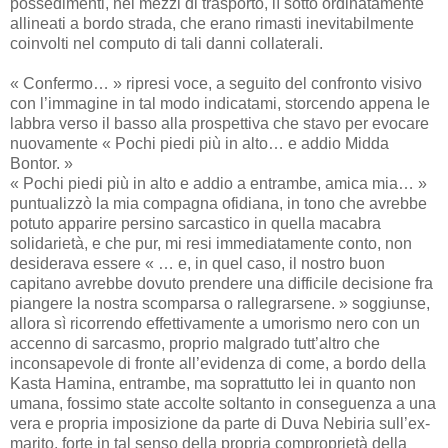
possedimenti, nei mezzi di trasporto, lì sotto ordinatamente
allineati a bordo strada, che erano rimasti inevitabilmente
coinvolti nel computo di tali danni collaterali.
« Confermo… » ripresi voce, a seguito del confronto visivo
con l’immagine in tal modo indicatami, storcendo appena le
labbra verso il basso alla prospettiva che stavo per evocare
nuovamente « Pochi piedi più in alto… e addio Midda
Bontor. »
« Pochi piedi più in alto e addio a entrambe, amica mia… »
puntualizzò la mia compagna ofidiana, in tono che avrebbe
potuto apparire persino sarcastico in quella macabra
solidarietà, e che pur, mi resi immediatamente conto, non
desiderava essere « … e, in quel caso, il nostro buon
capitano avrebbe dovuto prendere una difficile decisione fra
piangere la nostra scomparsa o rallegrarsene. » soggiunse,
allora sì ricorrendo effettivamente a umorismo nero con un
accenno di sarcasmo, proprio malgrado tutt’altro che
inconsapevole di fronte all’evidenza di come, a bordo della
Kasta Hamina, entrambe, ma soprattutto lei in quanto non
umana, fossimo state accolte soltanto in conseguenza a una
vera e propria imposizione da parte di Duva Nebiria sull’ex-
marito, forte in tal senso della propria comproprietà della