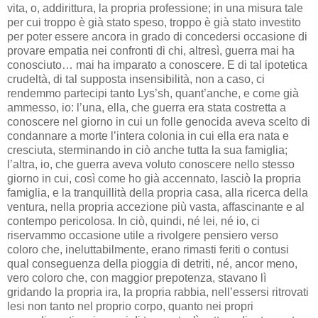
vita, o, addirittura, la propria professione; in una misura tale
per cui troppo è già stato speso, troppo è già stato investito
per poter essere ancora in grado di concedersi occasione di
provare empatia nei confronti di chi, altresì, guerra mai ha
conosciuto… mai ha imparato a conoscere. E di tal ipotetica
crudeltà, di tal supposta insensibilità, non a caso, ci
rendemmo partecipi tanto Lys’sh, quant’anche, e come già
ammesso, io: l’una, ella, che guerra era stata costretta a
conoscere nel giorno in cui un folle genocida aveva scelto di
condannare a morte l’intera colonia in cui ella era nata e
cresciuta, sterminando in ciò anche tutta la sua famiglia;
l’altra, io, che guerra aveva voluto conoscere nello stesso
giorno in cui, così come ho già accennato, lasciò la propria
famiglia, e la tranquillità della propria casa, alla ricerca della
ventura, nella propria accezione più vasta, affascinante e al
contempo pericolosa. In ciò, quindi, né lei, né io, ci
riservammo occasione utile a rivolgere pensiero verso
coloro che, ineluttabilmente, erano rimasti feriti o contusi
qual conseguenza della pioggia di detriti, né, ancor meno,
vero coloro che, con maggior prepotenza, stavano lì
gridando la propria ira, la propria rabbia, nell’essersi ritrovati
lesi non tanto nel proprio corpo, quanto nei propri