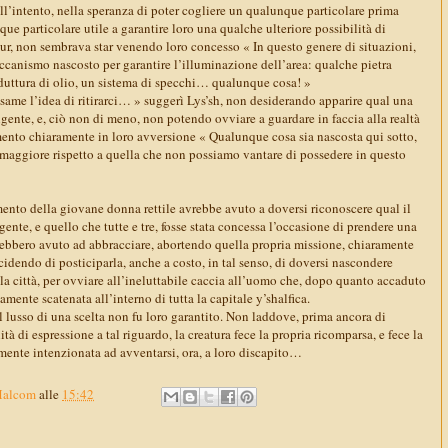
ll’intento, nella speranza di poter cogliere un qualunque particolare prima
que particolare utile a garantire loro una qualche ulteriore possibilità di
ur, non sembrava star venendo loro concesso « In questo genere di situazioni,
canismo nascosto per garantire l’illuminazione dell’area: qualche pietra
duttura di olio, un sistema di specchi… qualunque cosa! »
ame l’idea di ritirarci… » suggerì Lys’sh, non desiderando apparire qual una
gente, e, ciò non di meno, non potendo ovviare a guardare in faccia alla realtà
mento chiaramente in loro avversione « Qualunque cosa sia nascosta qui sotto,
maggiore rispetto a quella che non possiamo vantare di possedere in questo
ento della giovane donna rettile avrebbe avuto a doversi riconoscere qual il
gente, e quello che tutte e tre, fosse stata concessa l’occasione di prendere una
vrebbero avuto ad abbracciare, abortendo quella propria missione, chiaramente
idendo di posticiparla, anche a costo, in tal senso, di doversi nascondere
lla città, per ovviare all’ineluttabile caccia all’uomo che, dopo quanto accaduto
tamente scatenata all’interno di tutta la capitale y’shalfica.
il lusso di una scelta non fu loro garantito. Non laddove, prima ancora di
à di espressione a tal riguardo, la creatura fece la propria ricomparsa, e fece la
mente intenzionata ad avventarsi, ora, a loro discapito…
Malcom
alle
15:42