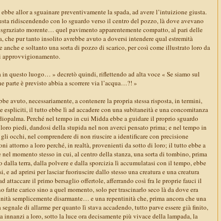
 ebbe allor a sguainare preventivamente la spada, ad avere l’intuizione giusta.
iusta ridiscendendo con lo sguardo verso il centro del pozzo, là dove avevano
 disgraziato morente… quel pavimento apparentemente compatto, al pari delle
a, che pur tanto insolito avrebbe avuto a doversi intendere qual estremità
se anche e soltanto una sorta di pozzo di scarico, per così come illustrato loro da
i approvvigionamento.
 in questo luogo… » decretò quindi, riflettendo ad alta voce « Se siamo sul
 parte è previsto abbia a scorrere via l’acqua…?! »
e avuto, necessariamente, a contenere la propria stessa risposta, in termini,
te espliciti, il tutto ebbe lì ad accadere con una subitaneità e una concomitanza
ardiopalma. Perché nel tempo in cui Midda ebbe a guidare il proprio sguardo
 loro piedi, dandosi della stupida nel non averci pensato prima; e nel tempo in
 gli occhi, nel comprendere di non riuscire a identificare con precisione
oni attorno a loro perché, in realtà, provenienti da sotto di loro; il tutto ebbe a
re nel momento stesso in cui, al centro della stanza, una sorta di tombino, prima
o dalla terra, dalla polvere e dalla sporcizia lì accumulatasi con il tempo, ebbe
 e ad aprirsi per lasciar fuoriuscire dallo stesso una creatura e una creatura
 attaccare il primo bersaglio offertole, afferrando così fra le proprie fauci il
no fatte carico sino a quel momento, solo per trascinarlo seco là da dove era
inità semplicemente disarmante… e una repentinità che, prima ancora che una
a segnale di allarme per quanto lì stava accadendo, tutto parve essere già finito,
a innanzi a loro, sotto la luce ora decisamente più vivace della lampada, la