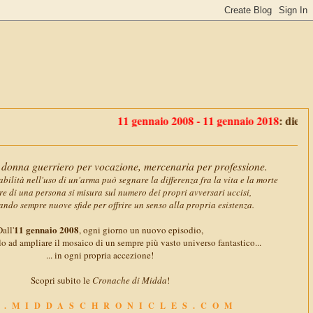
11 gennaio 2008 - 11 gennaio 2018
: dieci anni con
donna guerriero per vocazione, mercenaria per professione.
abilità nell'uso di un'arma può segnare la differenza fra la vita e la morte
ore di una persona si misura sul numero dei propri avversari uccisi,
ando sempre nuove sfide per offrire un senso alla propria esistenza.
11 gennaio 2008
all'
, ogni giorno un nuovo episodio,
o ad ampliare il mosaico di un sempre più vasto universo fantastico...
... in ogni propria accezione!
Scopri subito le
Cronache di Midda
!
.MIDDASCHRONICLES.COM