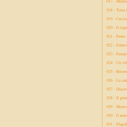
017 - Meme
018 - Tema l
019 - Caccia
020 - Il reg
021 - Punto 
022 - Futuro
023 - Passat
024 - Un vil
025 - Ritorno
026 - La ca
027 - Discor
028 - Il giu
029 - Menzog
030 - Il nem
031 - Flagel