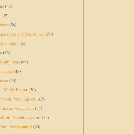
ale
(45)
a
(52)
zione
(56)
gica storia di Carsa Anloch
(50)
 di famiglia
(55)
a
(65)
te più lunga
(49)
o a casa
(49)
mento
(53)
... Midda Bontor
(50)
 mondi. Vecchi giochi
(65)
trucchi. Vecchi cani
(55)
alleati. Vecchi avversari
(55)
vite. Vecchi amori
(60)