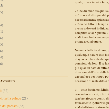
quale, rovesciatasi a terra
65)
« Che diamine era quella
55)
un’ottava al di sopra del 
necessariamente spiazzata,
« Non ho fatto in tempo a
34)
avesse a doversi indirizza
41)
compiuto a tal riguardo «
« Mi è sembrata una serpe
66)
pronta a combattere.
65)
Nessuna delle tre donne, p
66)
qualunque natura esso foss
64)
disgraziato la sorte del qu
compiuto da loro. E se la 
56)
più qual un dato di fatto c
direzione dell’olio della 
ancora luce per troppo po
e Avventure
occasione di reale difesa d
« … cosa facciamo, Midda
li
(32)
con ambo le mani, e tutti 
pio nella palude
(21)
tenebre giocano contro di
francamente ipotizzare qu
à del peccato
(38)
« Maledizione. » storse le