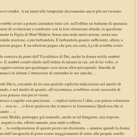
uovo rombo. A un intervallo temporale decisamente ancor più ravvicinato
 avrebbe avuto a potersi intendere tutto ciò, nell’offrire un barlume di speranza
nere di evoluzione a confronto con la loro situazione attuale, la questione
amente la Figlia di Marr’Mahew. Senza una reale motivazione, senza una
simile reazione, e pur turbandola. E turbandola quanto sufficiente, allora, a
lteriore pugno. E un ulteriore pugno che pur, era certa, Lys’sh avrebbe avuto
ale certezza da parte dell’Ucciditrice di Dei, anche la donna rettile sembrò
. E sembrò condividerlo nell’ordine di misura in cui, sul di lei volto, si
isapprovazione per qualunque cosa stesse allor percependo. Smorfia di
mancò di attirare l’attenzione di entrambe le sue amiche…
ò Duva, cercando da lei una qualche esplicita indicazione nel merito di
endo, e nel merito di quanto, all’occorrenza, avrebbero avuto necessità di
osa potesse star per avvenire.
esco a capirlo con precisione... » replicò tuttavia l’altra, con palese esitazione
se… non so… ci fosse qualcosa che si muove in lontananza. Qualcosa che si
inando… »
ionò Midda, purtroppo già temendo, anche in tal frangente, una risposta
 negativa che, effettivamente, non tardò a offrirsi.
re… la configurazione di questo pozzo mi disorienta. » ammise quindi la donna
ata dall’incapacità di poter essere maggiormente di aiuto alle proprie sorelle.