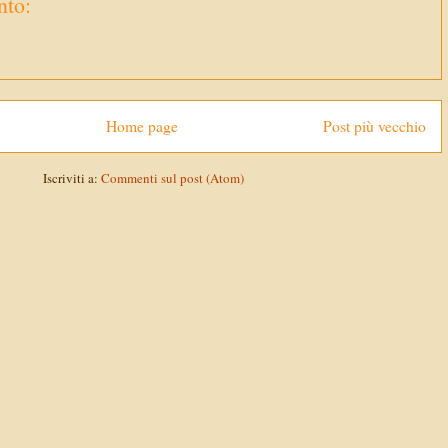
to:
Home page
Post più vecchio
Iscriviti a:
Commenti sul post (Atom)