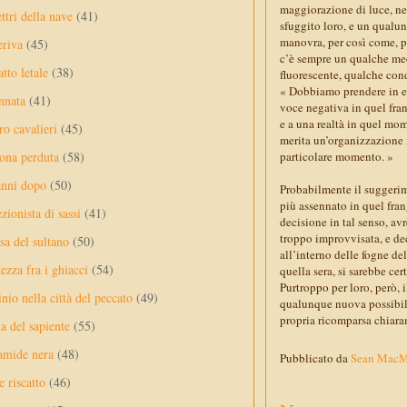
maggiorazione di luce, ne
ttri della nave
(41)
sfuggito loro, e un qualun
manovra, per così come, p
eriva
(45)
c’è sempre un qualche mec
tto letale
(38)
fluorescente, qualche con
« Dobbiamo prendere in es
nnata
(41)
voce negativa in quel fran
e a una realtà in quel mo
ro cavalieri
(45)
merita un’organizzazione 
particolare momento. »
ona perduta
(58)
anni dopo
(50)
Probabilmente il suggerim
più assennato in quel fran
ezionista di sassi
(41)
decisione in tal senso, a
troppo improvvisata, e dec
sa del sultano
(50)
all’interno delle fogne de
ezza fra i ghiacci
(54)
quella sera, si sarebbe cer
Purtroppo per loro, però, 
nio nella città del peccato
(49)
qualunque nuova possibilit
propria ricomparsa chiara
a del sapiente
(55)
amide nera
(48)
Pubblicato da
Sean Mac
e riscatto
(46)