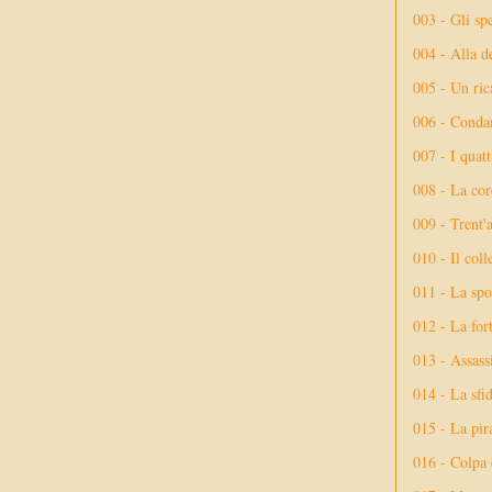
003 - Gli spe
004 - Alla d
005 - Un rica
006 - Conda
007 - I quatt
008 - La cor
009 - Trent'
010 - Il coll
011 - La spo
012 - La fort
013 - Assassi
014 - La sfid
015 - La pir
016 - Colpa 