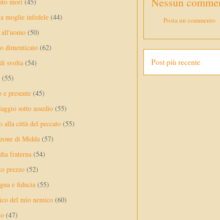
Nessun commen
nto mori
(45)
a moglie infedele
(44)
Posta un commento
 all'uomo
(50)
no dimenticato
(62)
Post più recente
di svolta
(54)
(55)
o e presente
(45)
laggio sotto assedio
(55)
 alla città del peccato
(55)
nzone di Midda
(57)
dia fraterna
(54)
sto prezzo
(52)
na e fiducia
(55)
ico del mio nemico
(60)
lo
(47)