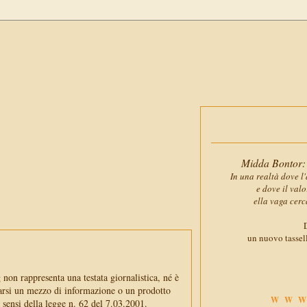
Midda Bontor: 
In una realtà dove l'
e dove il val
ella vaga cerc
D
un nuovo tassell
non rappresenta una testata giornalistica, né è
arsi un mezzo di informazione o un prodotto
WWW
i sensi della legge n. 62 del 7.03.2001.