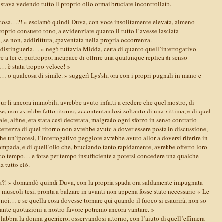
, stava vedendo tutto il proprio olio ormai bruciare incontrollato.
 cosa…?! » esclamò quindi Duva, con voce insolitamente elevata, almeno
proprio consueto tono, a evidenziare quanto il tutto l’avesse lasciata
 se non, addirittura, spaventata nella propria occorrenza.
 distinguerla… » negò tuttavia Midda, certa di quanto quell’interrogativo
re a lei e, purtroppo, incapace di offrire una qualunque replica di senso
 … è stata troppo veloce! »
… o qualcosa di simile. » suggerì Lys’sh, ora con i propri pugnali in mano e
ur lì ancora immobili, avrebbe avuto infatti a credere che quel mostro, di
e, non avrebbe fatto ritorno, accontentandosi soltanto di una vittima, e di quel
ale, alfine, era stata così decretata, malgrado ogni sforzo in senso contrario
certezza di quel ritorno non avrebbe avuto a dover essere posta in discussione,
he un’ipotesi, l’interrogativo peggiore avrebbe avuto allor a doversi riferire in
lampada, e di quell’olio che, bruciando tanto rapidamente, avrebbe offerto loro
co tempo… e forse per tempo insufficiente a potersi concedere una qualche
a tutto ciò.
?! » domandò quindi Duva, con la propria spada ora saldamente impugnata
i muscoli tesi, pronta a balzare in avanti non appena fosse stato necessario « Le
 noi… e se quella cosa dovesse tornare qui quando il fuoco si esaurirà, non so
ante quotazioni a nostro favore potremo ancora vantare. »
 labbra la donna guerriero, osservandosi attorno, con l’aiuto di quell’effimera