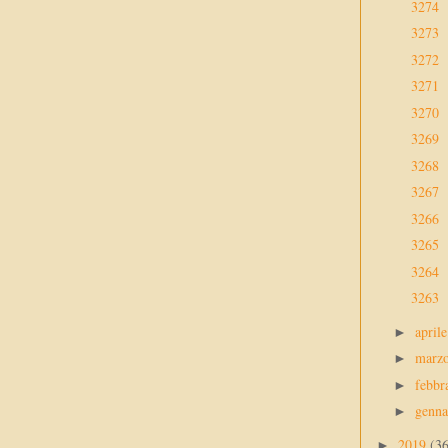
3274
3273
3272
3271
3270
3269
3268
3267
3266
3265
3264
3263
april
►
marz
►
febbr
►
genn
►
2019
(3
►