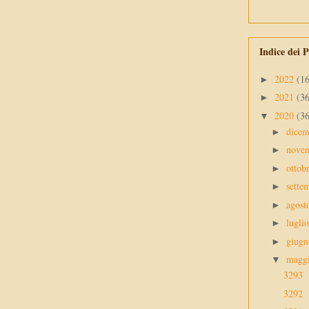
Indice dei P
2022
(1
►
2021
(3
►
2020
(3
▼
dice
►
nove
►
ottob
►
sette
►
agos
►
lugli
►
giug
►
magg
▼
3293
3292