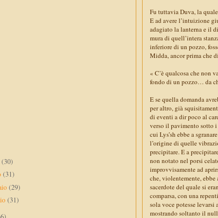
Fu tuttavia Duva, la quale
E ad avere l’intuizione g
adagiato la lanterna e il
mura di quell’intera stanz
inferiore di un pozzo, fos
Midda, ancor prima che d
« C’è qualcosa che non va
fondo di un pozzo… da che
E se quella domanda avrebb
per altro, già squisitamen
di eventi a dir poco al c
verso il pavimento sotto i
cui Lys’sh ebbe a sgranare
l’origine di quelle vibrazi
precipitare. E a precipita
non notato nel porsi celat
e
(30)
improvvisamente ad aprirsi,
o
(31)
che, violentemente, ebbe ad
aio
(29)
sacerdote del quale si era
comparsa, con una repent
aio
(31)
sola voce potesse levarsi 
mostrando soltanto il null
66)