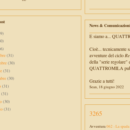
ost
News & Comunicazion
69)
E siamo a... QUAT
60)
66)
Cioè... tecnicamente s
avventure del ciclo
Re
mbre
(31)
della "serie regolare" 
mbre
(30)
QUATTROMILA pubbli
re
(31)
mbre
(30)
Grazie a tutti!
to
(31)
Sean, 18 giugno 2022
o
(31)
no
(30)
io
(31)
3265
Avventura
062 - La spada