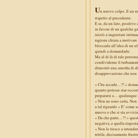
U
n nuovo colpo. E un n
rispetto al precedente.
E se, da un lato, positivo
in favore di un qualche ge
iniziò a inquietare intim
ragione chiara a motivare 
bloccarla all’idea di un u
quindi a domandarle.
Ma al di là di tale person
condividerne il turbamento
dimostrò una smorfia di d
disapprovazione che non 
« Che accade…?! » domand
quanto potesse star occorr
prepararsi a… qualunque c
« Non ne sono certa. Non ri
a tal riguardo « E’ come 
muove e che si sta avvic
« Da che parte…?! » quest
negativa, e quella risposta
« Non lo riesco a intende
rettile, decisamente frustr