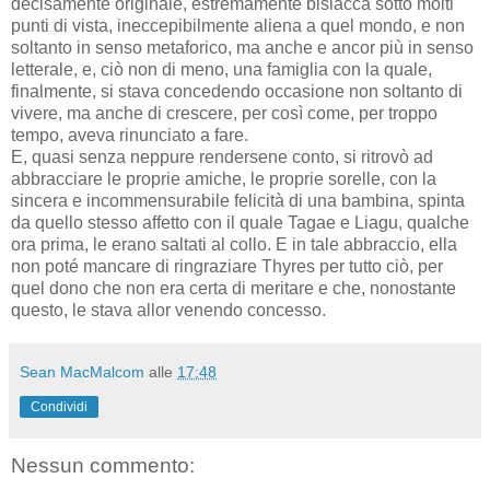
decisamente originale, estremamente bislacca sotto molti
punti di vista, ineccepibilmente aliena a quel mondo, e non
soltanto in senso metaforico, ma anche e ancor più in senso
letterale, e, ciò non di meno, una famiglia con la quale,
finalmente, si stava concedendo occasione non soltanto di
vivere, ma anche di crescere, per così come, per troppo
tempo, aveva rinunciato a fare.
E, quasi senza neppure rendersene conto, si ritrovò ad
abbracciare le proprie amiche, le proprie sorelle, con la
sincera e incommensurabile felicità di una bambina, spinta
da quello stesso affetto con il quale Tagae e Liagu, qualche
ora prima, le erano saltati al collo. E in tale abbraccio, ella
non poté mancare di ringraziare Thyres per tutto ciò, per
quel dono che non era certa di meritare e che, nonostante
questo, le stava allor venendo concesso.
Sean MacMalcom
alle
17:48
Condividi
Nessun commento: