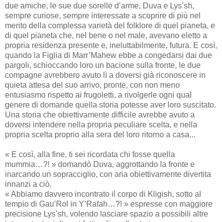
due amiche, le sue due sorelle d’arme, Duva e Lys’sh,
sempre curiose, sempre interessate a scoprire di più nel
merito della complessa varietà del folklore di quel pianeta, e
di quel pianeta che, nel bene o nel male, avevano eletto a
propria residenza presente e, ineluttabilmente, futura. E così,
quando la Figlia di Marr’Mahew ebbe a congedarsi dai due
pargoli, schioccando loro un bacione sulla fronte, le due
compagne avrebbero avuto lì a doversi già riconoscere in
quieta attesa del suo arrivo, pronte, con non meno
entusiasmo rispetto ai frugoletti, a rivolgerle ogni qual
genere di domande quella storia potesse aver loro suscitato.
Una storia che obiettivamente difficile avrebbe avuto a
doversi intendere nella propria peculiare scelta, e nella
propria scelta proprio alla sera del loro ritorno a casa...
« E così, alla fine, ti sei ricordata chi fosse quella
mummia…?! » domandò Duva, aggrottando la fronte e
inarcando un sopracciglio, con aria obiettivamente divertita
innanzi a ciò.
« Abbiamo davvero incontrato il corpo di Kligish, sotto al
tempio di Gau’Rol in Y’Rafah…?! » espresse con maggiore
precisione Lys’sh, volendo lasciare spazio a possibili altre