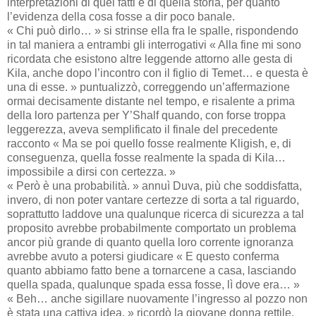
interpretazioni di quei fatti e di quella storia, per quanto
l’evidenza della cosa fosse a dir poco banale.
« Chi può dirlo… » si strinse ella fra le spalle, rispondendo
in tal maniera a entrambi gli interrogativi « Alla fine mi sono
ricordata che esistono altre leggende attorno alle gesta di
Kila, anche dopo l’incontro con il figlio di Temet… e questa è
una di esse. » puntualizzò, correggendo un’affermazione
ormai decisamente distante nel tempo, e risalente a prima
della loro partenza per Y’Shalf quando, con forse troppa
leggerezza, aveva semplificato il finale del precedente
racconto « Ma se poi quello fosse realmente Kligish, e, di
conseguenza, quella fosse realmente la spada di Kila…
impossibile a dirsi con certezza. »
« Però è una probabilità. » annuì Duva, più che soddisfatta,
invero, di non poter vantare certezze di sorta a tal riguardo,
soprattutto laddove una qualunque ricerca di sicurezza a tal
proposito avrebbe probabilmente comportato un problema
ancor più grande di quanto quella loro corrente ignoranza
avrebbe avuto a potersi giudicare « E questo conferma
quanto abbiamo fatto bene a tornarcene a casa, lasciando
quella spada, qualunque spada essa fosse, lì dove era… »
« Beh… anche sigillare nuovamente l’ingresso al pozzo non
è stata una cattiva idea. » ricordò la giovane donna rettile,