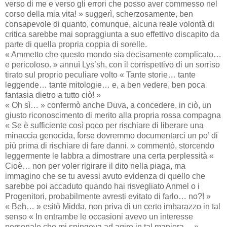
verso di me e verso gli errori che posso aver commesso nel
corso della mia vita! » suggerì, scherzosamente, ben
consapevole di quanto, comunque, alcuna reale volontà di
critica sarebbe mai sopraggiunta a suo effettivo discapito da
parte di quella propria coppia di sorelle.
« Ammetto che questo mondo sia decisamente complicato…
e pericoloso. » annuì Lys’sh, con il corrispettivo di un sorriso
tirato sul proprio peculiare volto « Tante storie… tante
leggende… tante mitologie… e, a ben vedere, ben poca
fantasia dietro a tutto ciò! »
« Oh sì… » confermò anche Duva, a concedere, in ciò, un
giusto riconoscimento di merito alla propria rossa compagna
« Se è sufficiente così poco per rischiare di liberare una
minaccia genocida, forse dovremmo documentarci un po’ di
più prima di rischiare di fare danni. » commentò, storcendo
leggermente le labbra a dimostrare una certa perplessità «
Cioè… non per voler rigirare il dito nella piaga, ma
immagino che se tu avessi avuto evidenza di quello che
sarebbe poi accaduto quando hai risvegliato Anmel o i
Progenitori, probabilmente avresti evitato di farlo… no?! »
« Beh… » esitò Midda, non priva di un certo imbarazzo in tal
senso « In entrambe le occasioni avevo un interesse
personale che mi spingeva ad agire in tal maniera… »