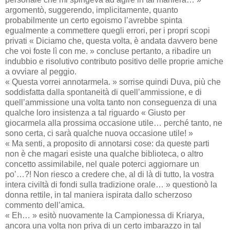
argomentò, suggerendo, implicitamente, quanto
probabilmente un certo egoismo l’avrebbe spinta
egualmente a commettere quegli errori, per i propri scopi
privati « Diciamo che, questa volta, è andata davvero bene
che voi foste lì con me. » concluse pertanto, a ribadire un
indubbio e risolutivo contributo positivo delle proprie amiche
a ovviare al peggio.
« Questa vorrei annotarmela. » sorrise quindi Duva, più che
soddisfatta dalla spontaneità di quell’ammissione, e di
quell’ammissione una volta tanto non conseguenza di una
qualche loro insistenza a tal riguardo « Giusto per
giocarmela alla prossima occasione utile… perché tanto, ne
sono certa, ci sarà qualche nuova occasione utile! »
« Ma senti, a proposito di annotarsi cose: da queste parti
non è che magari esiste una qualche biblioteca, o altro
concetto assimilabile, nel quale poterci aggiornare un
po’…?! Non riesco a credere che, al di là di tutto, la vostra
intera civiltà di fondi sulla tradizione orale… » questionò la
donna rettile, in tal maniera ispirata dallo scherzoso
commento dell’amica.
« Eh… » esitò nuovamente la Campionessa di Kriarya,
ancora una volta non priva di un certo imbarazzo in tal