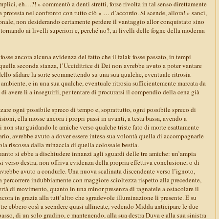
plici, eh…?! » commentò a denti stretti, forse rivolta in tal senso direttamente
ta protesta nel confronto con tutto ciò « … d’accordo. Si scende, allora! » sancì,
onale, non desiderando certamente perdere il vantaggio allor conquistato sino
ornando ai livelli superiori e, perché no?, ai livelli delle fogne della moderna
 fosse ancora alcuna evidenza del fatto che il falak fosse passato, in tempi
 quella seconda stanza, l’Ucciditrice di Dei non avrebbe avuto a poter vantare
ello sfidare la sorte scommettendo su una sua qualche, eventuale ritrosia
 ambiente, e in una sua qualche, eventuale ritrosia sufficientemente marcata da
di avere lì a inseguirli, per tentare di procurarsi il compendio della cena già
are ogni possibile spreco di tempo e, soprattutto, ogni possibile spreco di
sioni, ella mosse ancora i propri passi in avanti, a testa bassa, avendo a
di non star guidando le amiche verso qualche triste fato di morte esattamente
rario, avrebbe avuto a dover essere intesa sua volontà quella di accompagnarle
la riscossa dalla minaccia di quella colossale bestia.
quanto si ebbe a dischiudere innanzi agli sguardi delle tre amiche: un’ampia
i verso destra, non offriva evidenza della propria effettiva conclusione, o di
 avrebbe avuto a condurle. Una nuova scalinata discendente verso l’ignoto,
 a percorrere indubbiamente con maggiore scioltezza rispetto alla precedente,
ertà di movimento, quanto in una minor presenza di ragnatele a ostacolare il
ora in grazia alla tutt’altro che sgradevole illuminazione lì presente. E su
 tre ebbero così a scendere quasi allineate, vedendo Midda anticipare le due
asso, di un solo gradino, e mantenendo, alla sua destra Duva e alla sua sinistra