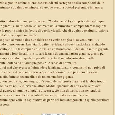
ili e gradite ombre, silenziose custodi sul sostegno e sulla complicità delle
contrasto a qualunque minaccia avrebbe avuto a potersi presentare innanzi a
rito di dove finiremo per sbucare…?! » domandò Lys’sh, priva di qualunque
riguardi, e, in tal senso, sol animata dalla curiosità di comprendere le ragioni
 la propria amica in favore di quella via allorché di qualunque altra soluzione
sentate sino a quel momento.
co posto al mondo dove un falak non avrebbe voglia di avventurarsi… »
o di non essersi lasciata sfuggire l’evidenza di quel particolare, malgrado
nto, e tutta la comprensibile ansia a confronto con l’idea di un rettile gigante
nzioni a loro discapito « … sarà la tana di una mangusta gigante, giusto per
izzò, cercando un qualche parallelismo fra il mondo animale e quella
mente lontana da qualunque possibile senso di normalità.
rrei mai che avesse a fraintendere la mia natura… » commentò non priva di
ndo appena il capo nell’esorcizzare quel pensiero, e il pensiero di essere
in ciò, finire sbocconcellata da un mammifero gigante.
re, non credo che, comunque, un’eventuale mangusta gigante si farebbe troppi
lcuna fra noi. » intervenne allora Midda, sperando di non avere a trovare
el genere al termine di quella discesa e, ciò non di meno, non sentendosi
ere la cosa… non laddove, obiettivamente, qualcosa avrebbe avuto
ibire ogni velleità esplorativa da parte del loro antagonista in quella peculiare
la cosa.