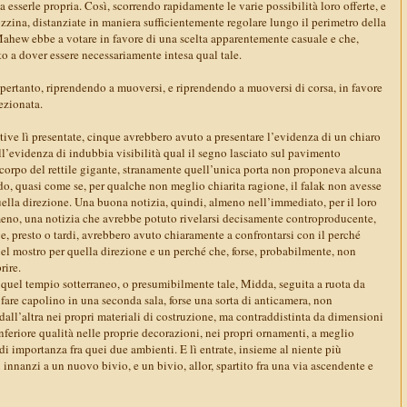
sserle propria. Così, scorrendo rapidamente le varie possibilità loro offerte, e
ina, distanziate in maniera sufficientemente regolare lungo il perimetro della
’Mahew ebbe a votare in favore di una scelta apparentemente casuale e che,
o a dover essere necessariamente intesa qual tale.
ertanto, riprendendo a muoversi, e riprendendo a muoversi di corsa, in favore
lezionata.
native lì presentate, cinque avrebbero avuto a presentare l’evidenza di un chiaro
l’evidenza di indubbia visibilità qual il segno lasciato sul pavimento
corpo del rettile gigante, stranamente quell’unica porta non proponeva alcuna
do, quasi come se, per qualche non meglio chiarita ragione, il falak non avesse
uella direzione. Una buona notizia, quindi, almeno nell’immediato, per il loro
meno, una notizia che avrebbe potuto rivelarsi decisamente controproducente,
, presto o tardi, avrebbero avuto chiaramente a confrontarsi con il perché
quel mostro per quella direzione e un perché che, forse, probabilmente, non
rire.
i quel tempio sotterraneo, o presumibilmente tale, Midda, seguita a ruota da
a fare capolino in una seconda sala, forse una sorta di anticamera, non
all’altra nei propri materiali di costruzione, ma contraddistinta da dimensioni
’inferiore qualità nelle proprie decorazioni, nei propri ornamenti, a meglio
di importanza fra quei due ambienti. E lì entrate, insieme al niente più
i innanzi a un nuovo bivio, e un bivio, allor, spartito fra una via ascendente e