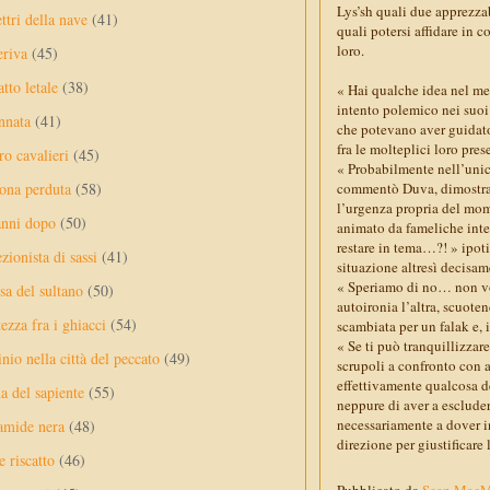
Lys’sh quali due apprezzab
ttri della nave
(41)
quali potersi affidare in 
loro.
eriva
(45)
tto letale
(38)
« Hai qualche idea nel me
intento polemico nei suoi 
nnata
(41)
che potevano aver guidato
fra le molteplici loro pre
ro cavalieri
(45)
« Probabilmente nell’uni
commentò Duva, dimostrand
ona perduta
(58)
l’urgenza propria del mome
anni dopo
(50)
animato da fameliche inte
restare in tema…?! » ipot
ezionista di sassi
(41)
situazione altresì decisa
« Speriamo di no… non vo
sa del sultano
(50)
autoironia l’altra, scuote
ezza fra i ghiacci
(54)
scambiata per un falak e, 
« Se ti può tranquillizza
nio nella città del peccato
(49)
scrupoli a confronto con a
effettivamente qualcosa d
a del sapiente
(55)
neppure di aver a esclud
necessariamente a dover in
amide nera
(48)
direzione per giustificare 
e riscatto
(46)