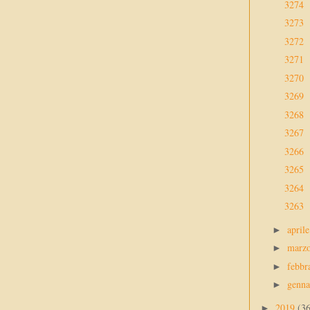
3274
3273
3272
3271
3270
3269
3268
3267
3266
3265
3264
3263
april
►
marz
►
febbr
►
genn
►
2019
(3
►