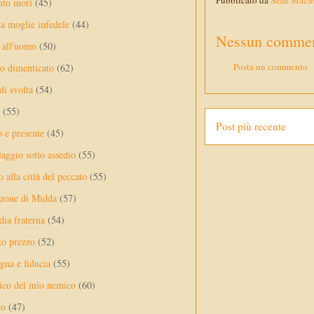
Pubblicato da
Sean Mac
nto mori
(45)
a moglie infedele
(44)
Nessun commen
 all'uomo
(50)
Posta un commento
no dimenticato
(62)
di svolta
(54)
(55)
Post più recente
o e presente
(45)
laggio sotto assedio
(55)
 alla città del peccato
(55)
nzone di Midda
(57)
dia fraterna
(54)
sto prezzo
(52)
na e fiducia
(55)
ico del mio nemico
(60)
lo
(47)