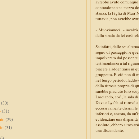
avrebbe avuto comunque a e
contandone una mezza dozz
stanza, la Figlia di Marr
tuttavia, non avrebbe avut
« Muoviamoci! » incalzò p
della strada da lei così se
Se infatti, delle sei alter
segno di passaggio, e quel
impolverato dal possente 
testimonianza a tal riguar
piacere a addentrarsi in q
gruppetto. E, ciò non di 
nel lungo periodo, laddove
della ritrosia propria di 
sarebbe piaciuto loro scop
Lasciando, così, la sala d
Duva e Lys’sh, si ritrovò 
e
(30)
eccessivamente dissimile d
o
(31)
inferiori e, ancora, da un
aio
(29)
evidenziare una disparità 
assoluto, ebbero a trovars
aio
(31)
una discendente.
66)