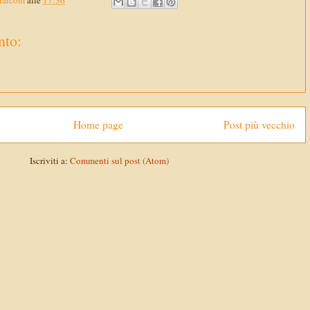
Malcom
alle
17:36
to:
Home page
Post più vecchio
Iscriviti a:
Commenti sul post (Atom)