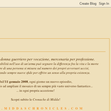
11 gennai
donna guerriero per vocazione, mercenaria per professione.
abilità nell'uso di un'arma può segnare la differenza fra la vita e la morte
ore di una persona si misura sul numero dei propri avversari uccisi,
ando sempre nuove sfide per offrire un senso alla propria esistenza.
11 gennaio 2008
all'
, ogni giorno un nuovo episodio,
o ad ampliare il mosaico di un sempre più vasto universo fantastico...
... in ogni propria accezione!
Scopri subito le
Cronache di Midda
!
.MIDDASCHRONICLES.COM