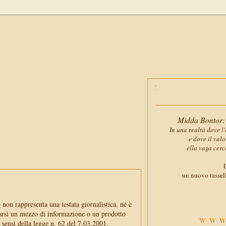
Midda Bontor: 
In una realtà dove l'
e dove il val
ella vaga cerc
D
un nuovo tassell
non rappresenta una testata giornalistica, né è
arsi un mezzo di informazione o un prodotto
WWW
i sensi della legge n. 62 del 7.03.2001.