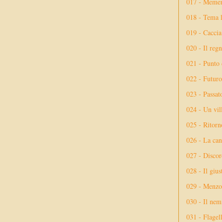
017 - Meme
018 - Tema l
019 - Caccia
020 - Il reg
021 - Punto 
022 - Futuro
023 - Passat
024 - Un vil
025 - Ritorno
026 - La ca
027 - Discor
028 - Il giu
029 - Menzog
030 - Il nem
031 - Flagel