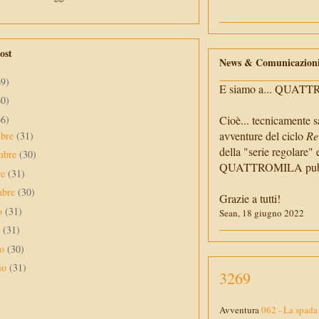
ost
News & Comunicazion
69)
E siamo a... QUAT
60)
66)
Cioè... tecnicamente s
avventure del ciclo
Re
mbre
(31)
della "serie regolare" 
mbre
(30)
QUATTROMILA pubbli
re
(31)
mbre
(30)
Grazie a tutti!
to
(31)
Sean, 18 giugno 2022
o
(31)
no
(30)
io
(31)
3269
Avventura
062 - La spada