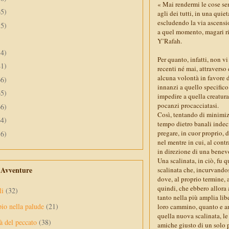
« Mai rendermi le cose sem
65)
agli dei tutti, in una quie
escludendo la via ascensi
55)
a quel momento, magari rit
Y’Rafah.
34)
Per quanto, infatti, non vi
41)
recenti né mai, attraverso
alcuna volontà in favore d
66)
innanzi a quello specifico
65)
impedire a quella creatura 
pocanzi procacciatasi.
66)
Così, tentando di minimizz
64)
tempo dietro banali indeci
pregare, in cuor proprio, 
56)
nel mentre in cui, al cont
in direzione di una benevo
Una scalinata, in ciò, fu 
e Avventure
scalinata che, incurvandos
dove, al proprio termine,
quindi, che ebbero allora
li
(32)
tanto nella più amplia lib
pio nella palude
(21)
loro cammino, quanto e anc
quella nuova scalinata, le
à del peccato
(38)
amiche giusto di un solo p