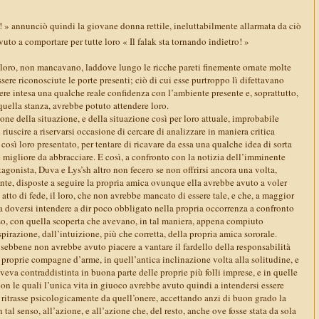
! » annunciò quindi la giovane donna rettile, ineluttabilmente allarmata da ciò
uto a comportare per tutte loro « Il falak sta tornando indietro! »
a loro, non mancavano, laddove lungo le ricche pareti finemente ornate molte
sere riconosciute le porte presenti; ciò di cui esse purtroppo lì difettavano
re intesa una qualche reale confidenza con l’ambiente presente e, soprattutto,
 quella stanza, avrebbe potuto attendere loro.
one della situazione, e della situazione così per loro attuale, improbabile
 riuscire a riservarsi occasione di cercare di analizzare in maniera critica
o così loro presentato, per tentare di ricavare da essa una qualche idea di sorta
 migliore da abbracciare. E così, a confronto con la notizia dell’imminente
tagonista, Duva e Lys’sh altro non fecero se non offrirsi ancora una volta,
nte, disposte a seguire la propria amica ovunque ella avrebbe avuto a voler
 atto di fede, il loro, che non avrebbe mancato di essere tale, e che, a maggior
a doversi intendere a dir poco obbligato nella propria occorrenza a confronto
o, con quella scoperta che avevano, in tal maniera, appena compiuto
spirazione, dall’intuizione, più che corretta, della propria amica sororale.
sebbene non avrebbe avuto piacere a vantare il fardello della responsabilità
proprie compagne d’arme, in quell’antica inclinazione volta alla solitudine, e
aveva contraddistinta in buona parte delle proprie più folli imprese, e in quelle
con le quali l’unica vita in giuoco avrebbe avuto quindi a intendersi essere
i ritrasse psicologicamente da quell’onere, accettando anzi di buon grado la
 tal senso, all’azione, e all’azione che, del resto, anche ove fosse stata da sola