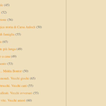
ale
(45)
a
(52)
zione
(56)
gica storia di Carsa Anloch
(50)
 di famiglia
(55)
a
(65)
te più lunga
(49)
o a casa
(49)
mento
(53)
... Midda Bontor
(50)
 mondi. Vecchi giochi
(65)
trucchi. Vecchi cani
(55)
alleati. Vecchi avversari
(55)
vite. Vecchi amori
(60)