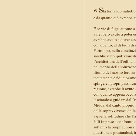
« S
ta tornando indietro
e da quanto ciò avrebbe av
E se vie di fuga, attorno 
avrebbero avuto a poter es
avrebbe avuto a dover esse
con quanto, al di fuori di
Purtroppo, nella concitazi
sarebbe stato ipotizzare di
l’architettura dell’edifici
nel merito della soluzione
ritorno del mostro loro an
tacitamente e fiduciosame
spingere i propri passi: un
ragione, avrebbe lì avuto 
con quanto appena occors
lasciandosi guidare dall’i
Midda, dal canto proprio, 
della sopravvivenza delle 
a quella solitudine che l’
folli imprese a confronto 
soltanto la propria; non s
questione e prestandosi, in