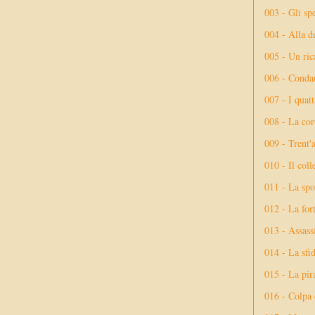
003 - Gli spe
004 - Alla d
005 - Un rica
006 - Conda
007 - I quatt
008 - La cor
009 - Trent'
010 - Il coll
011 - La spo
012 - La fort
013 - Assassi
014 - La sfid
015 - La pir
016 - Colpa 