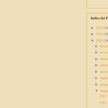
Indice dei P
2022
(1
►
2021
(3
►
2020
(3
▼
dice
►
nove
►
ottob
►
sette
►
agos
►
lugli
►
giug
►
magg
▼
3293
3292