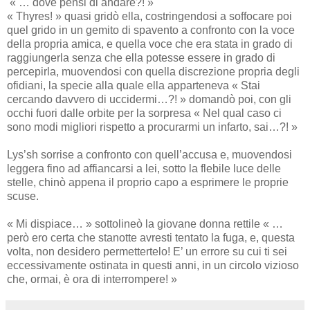
« … dove pensi di andare?! »
« Thyres! » quasi gridò ella, costringendosi a soffocare poi
quel grido in un gemito di spavento a confronto con la voce
della propria amica, e quella voce che era stata in grado di
raggiungerla senza che ella potesse essere in grado di
percepirla, muovendosi con quella discrezione propria degli
ofidiani, la specie alla quale ella apparteneva « Stai
cercando davvero di uccidermi…?! » domandò poi, con gli
occhi fuori dalle orbite per la sorpresa « Nel qual caso ci
sono modi migliori rispetto a procurarmi un infarto, sai…?! »
Lys’sh sorrise a confronto con quell’accusa e, muovendosi
leggera fino ad affiancarsi a lei, sotto la flebile luce delle
stelle, chinò appena il proprio capo a esprimere le proprie
scuse.
« Mi dispiace… » sottolineò la giovane donna rettile « …
però ero certa che stanotte avresti tentato la fuga, e, questa
volta, non desidero permettertelo! E’ un errore su cui ti sei
eccessivamente ostinata in questi anni, in un circolo vizioso
che, ormai, è ora di interrompere! »