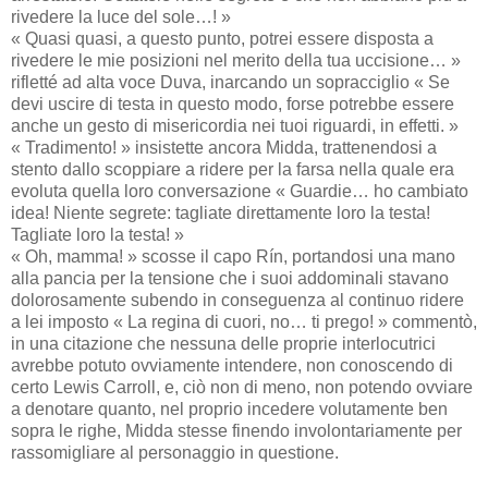
rivedere la luce del sole…! »
« Quasi quasi, a questo punto, potrei essere disposta a
rivedere le mie posizioni nel merito della tua uccisione… »
rifletté ad alta voce Duva, inarcando un sopracciglio « Se
devi uscire di testa in questo modo, forse potrebbe essere
anche un gesto di misericordia nei tuoi riguardi, in effetti. »
« Tradimento! » insistette ancora Midda, trattenendosi a
stento dallo scoppiare a ridere per la farsa nella quale era
evoluta quella loro conversazione « Guardie… ho cambiato
idea! Niente segrete: tagliate direttamente loro la testa!
Tagliate loro la testa! »
« Oh, mamma! » scosse il capo Rín, portandosi una mano
alla pancia per la tensione che i suoi addominali stavano
dolorosamente subendo in conseguenza al continuo ridere
a lei imposto « La regina di cuori, no… ti prego! » commentò,
in una citazione che nessuna delle proprie interlocutrici
avrebbe potuto ovviamente intendere, non conoscendo di
certo Lewis Carroll, e, ciò non di meno, non potendo ovviare
a denotare quanto, nel proprio incedere volutamente ben
sopra le righe, Midda stesse finendo involontariamente per
rassomigliare al personaggio in questione.