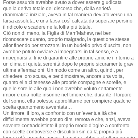
Forse assurda avrebbe avuto a dover essere giudicata
quella deriva totale del discorso che, dalla serietà
drammatica iniziale, aveva in tal maniera deviato verso una
farsa assoluta, e una farsa così calcata da superare persino
il ridicolo e scadere nella follia più totale.
Ciò non di meno, la Figlia di Marr’Mahew, nel ben
riconoscere quanto, proprio malgrado, la questione stesse
allor finendo per strozzarsi in un budello privo d’uscita, non
avrebbe potuto ovviare a impegnarsi in tal senso, e a
impegnarsi al fine di garantire alle proprie amiche il ritorno a
un clima di quieta serenità dopo le proprie sicuramente gravi
ultime affermazioni. Un modo come un altro, quindi, per
chiedere loro scusa, e per dimostrare, ancora una volta,
quanto ella ci tenesse alle proprie compagne e sorelle, e
quelle sorelle alle quali non avrebbe voluto certamente
imporre una notte insonne nel timore che, durante il torpore
del sonno, ella potesse approfittarne per compiere qualche
scelta quantomeno avventata…
Un timore, il loro, a confronto con un’eventualità che
difficilmente avrebbe potuto dirsi remota e che, anzi, aveva
sovente contraddistinto il proprio modo d’agire a confronto
con scelte controverse e discutibili sin dalla propria più
tenera età, quando, ancora bambina, ebbe a sfruttare proprio