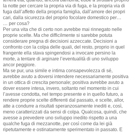
la notte per cercare la propria via di fuga, e la propria via di
fuga dall’affetto della propria famiglia, dall’amore dei propri
cari, dalla sicurezza del proprio focolare domestico per…
… per cosa?
Per una vita che di certo non avrebbe mai rinnegato nelle
proprie scelte. Ma che difficilmente si sarebbe potuta
considerare pregna di decisioni azzeccate. Decisioni a
confronto con la colpa delle quali, del resto, proprio in quel
frangente ella stava spingendosi a invocare persino la
morte, a tentare di arginare l’eventualità di uno sviluppo
ancor peggiore.
Ma se pur, una simile e intima consapevolezza di sé,
avrebbe avuto a doversi intendere necessariamente positiva
in un ottica di crescita personale; positiva avrebbe avuto a
dover essere intesa, invero, soltanto nel momento in cui
l’avesse condotta, nel tempo presente e in quello futuro, a
rendere proprie scelte differenti dal passato, e scelte, allor,
atte a condurre a risultati speranzosamente inediti e, così,
meno caratterizzati da sensi di colpa. Qualcosa, quindi, che
avesse a prevedere uno sviluppo inedito rispetto a una
qualche fuga di mezzanotte, per così come da lei già
ripetutamente e ostinatamente sperimentato in passato. E