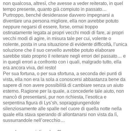
non qualcosa, altresì, che avesse a veder reiterato, in quel
tempo presente, quanto già compiuto in passato…
Purtroppo, benché desiderasse davvero impegnarsi a
diventare una persona migliore, ella non avrebbe potuto
neppure negarsi di essere, forse, ormai troppo
ostinatamente legata ai propri vecchi modi di fare, ai propri
vecchi modi di agire, in misura tale per cui, volente o
nolente, posta in una situazione di evidente difficoltà, l’unica
soluzione che il suo cervello avrebbe potuto elaborare
sarebbe stato proprio il reiterare negli errori del passato… e
in quegli errori a confronto con i quali, malgrado tutto, ella
era ancora viva, del resto!
Per sua fortuna, o per sua sfortuna, a seconda dei punti di
vista, ella non era la sola a conoscersi abbastanza bene da
sapere di non avere possibilità di cambiare senza un aiuto
esterno. Ragione per la quale, a concederle tale aiuto, non
mancò di presentarsi, pur non richiesta, l’esotica e
serpentina figura di Lys’sh, sopraggiungendole
silenziosamente alle spalle nel cuore di quella notte nella
quale ella stava sperando di allontanarsi non vista da lì,
sussurrandole nell’orecchio…