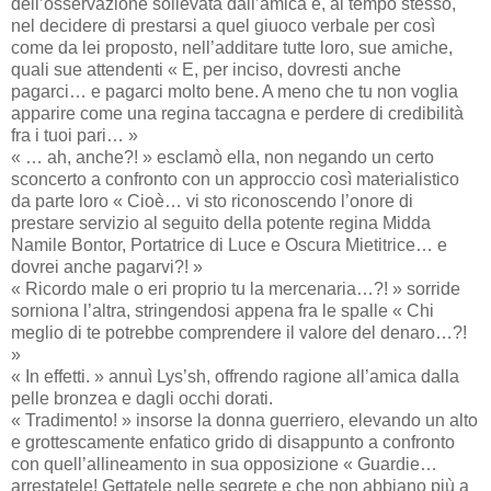
dell’osservazione sollevata dall’amica e, al tempo stesso,
nel decidere di prestarsi a quel giuoco verbale per così
come da lei proposto, nell’additare tutte loro, sue amiche,
quali sue attendenti « E, per inciso, dovresti anche
pagarci… e pagarci molto bene. A meno che tu non voglia
apparire come una regina taccagna e perdere di credibilità
fra i tuoi pari… »
« … ah, anche?! » esclamò ella, non negando un certo
sconcerto a confronto con un approccio così materialistico
da parte loro « Cioè… vi sto riconoscendo l’onore di
prestare servizio al seguito della potente regina Midda
Namile Bontor, Portatrice di Luce e Oscura Mietitrice… e
dovrei anche pagarvi?! »
« Ricordo male o eri proprio tu la mercenaria…?! » sorride
sorniona l’altra, stringendosi appena fra le spalle « Chi
meglio di te potrebbe comprendere il valore del denaro…?!
»
« In effetti. » annuì Lys’sh, offrendo ragione all’amica dalla
pelle bronzea e dagli occhi dorati.
« Tradimento! » insorse la donna guerriero, elevando un alto
e grottescamente enfatico grido di disappunto a confronto
con quell’allineamento in sua opposizione « Guardie…
arrestatele! Gettatele nelle segrete e che non abbiano più a