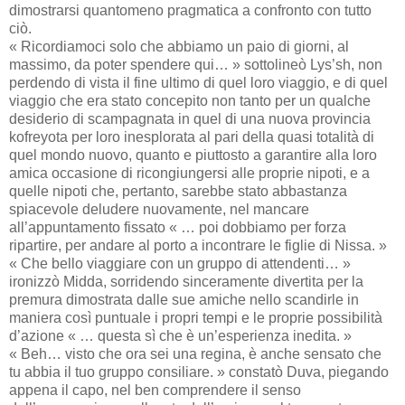
dimostrarsi quantomeno pragmatica a confronto con tutto
ciò.
« Ricordiamoci solo che abbiamo un paio di giorni, al
massimo, da poter spendere qui… » sottolineò Lys’sh, non
perdendo di vista il fine ultimo di quel loro viaggio, e di quel
viaggio che era stato concepito non tanto per un qualche
desiderio di scampagnata in quel di una nuova provincia
kofreyota per loro inesplorata al pari della quasi totalità di
quel mondo nuovo, quanto e piuttosto a garantire alla loro
amica occasione di ricongiungersi alle proprie nipoti, e a
quelle nipoti che, pertanto, sarebbe stato abbastanza
spiacevole deludere nuovamente, nel mancare
all’appuntamento fissato « … poi dobbiamo per forza
ripartire, per andare al porto a incontrare le figlie di Nissa. »
« Che bello viaggiare con un gruppo di attendenti… »
ironizzò Midda, sorridendo sinceramente divertita per la
premura dimostrata dalle sue amiche nello scandirle in
maniera così puntuale i propri tempi e le proprie possibilità
d’azione « … questa sì che è un’esperienza inedita. »
« Beh… visto che ora sei una regina, è anche sensato che
tu abbia il tuo gruppo consiliare. » constatò Duva, piegando
appena il capo, nel ben comprendere il senso