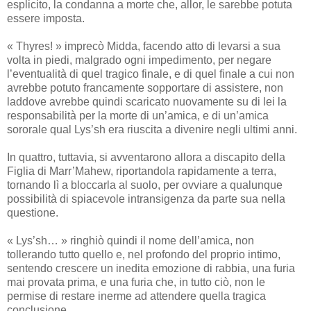
esplicito, la condanna a morte che, allor, le sarebbe potuta
essere imposta.
« Thyres! » imprecò Midda, facendo atto di levarsi a sua
volta in piedi, malgrado ogni impedimento, per negare
l’eventualità di quel tragico finale, e di quel finale a cui non
avrebbe potuto francamente sopportare di assistere, non
laddove avrebbe quindi scaricato nuovamente su di lei la
responsabilità per la morte di un’amica, e di un’amica
sororale qual Lys’sh era riuscita a divenire negli ultimi anni.
In quattro, tuttavia, si avventarono allora a discapito della
Figlia di Marr’Mahew, riportandola rapidamente a terra,
tornando lì a bloccarla al suolo, per ovviare a qualunque
possibilità di spiacevole intransigenza da parte sua nella
questione.
« Lys’sh… » ringhiò quindi il nome dell’amica, non
tollerando tutto quello e, nel profondo del proprio intimo,
sentendo crescere un inedita emozione di rabbia, una furia
mai provata prima, e una furia che, in tutto ciò, non le
permise di restare inerme ad attendere quella tragica
conclusione.