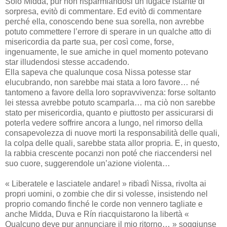
Solo Midda, pur non risparmiandosi un fugace istante di
sorpresa, evitò di commentare. Ed evitò di commentare
perché ella, conoscendo bene sua sorella, non avrebbe
potuto commettere l’errore di sperare in un qualche atto di
misericordia da parte sua, per così come, forse,
ingenuamente, le sue amiche in quel momento potevano
star illudendosi stesse accadendo.
Ella sapeva che qualunque cosa Nissa potesse star
elucubrando, non sarebbe mai stata a loro favore… né
tantomeno a favore della loro sopravvivenza: forse soltanto
lei stessa avrebbe potuto scamparla… ma ciò non sarebbe
stato per misericordia, quanto e piuttosto per assicurarsi di
poterla vedere soffrire ancora a lungo, nel rimorso della
consapevolezza di nuove morti la responsabilità delle quali,
la colpa delle quali, sarebbe stata allor propria. E, in questo,
la rabbia crescente pocanzi non poté che riaccendersi nel
suo cuore, suggerendole un’azione violenta…
« Liberatele e lasciatele andare! » ribadì Nissa, rivolta ai
propri uomini, o zombie che dir si volesse, insistendo nel
proprio comando finché le corde non vennero tagliate e
anche Midda, Duva e Rín riacquistarono la libertà «
Qualcuno deve pur annunciare il mio ritorno… » soggiunse