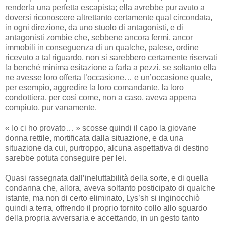
renderla una perfetta escapista; ella avrebbe pur avuto a
doversi riconoscere altrettanto certamente qual circondata,
in ogni direzione, da uno stuolo di antagonisti, e di
antagonisti zombie che, sebbene ancora fermi, ancor
immobili in conseguenza di un qualche, palese, ordine
ricevuto a tal riguardo, non si sarebbero certamente riservati
la benché minima esitazione a farla a pezzi, se soltanto ella
ne avesse loro offerta l’occasione… e un’occasione quale,
per esempio, aggredire la loro comandante, la loro
condottiera, per così come, non a caso, aveva appena
compiuto, pur vanamente.
« Io ci ho provato… » scosse quindi il capo la giovane
donna rettile, mortificata dalla situazione, e da una
situazione da cui, purtroppo, alcuna aspettativa di destino
sarebbe potuta conseguire per lei.
Quasi rassegnata dall’ineluttabilità della sorte, e di quella
condanna che, allora, aveva soltanto posticipato di qualche
istante, ma non di certo eliminato, Lys’sh si inginocchiò
quindi a terra, offrendo il proprio tornito collo allo sguardo
della propria avversaria e accettando, in un gesto tanto