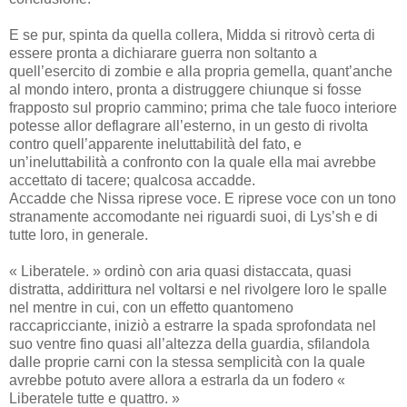
E se pur, spinta da quella collera, Midda si ritrovò certa di
essere pronta a dichiarare guerra non soltanto a
quell’esercito di zombie e alla propria gemella, quant’anche
al mondo intero, pronta a distruggere chiunque si fosse
frapposto sul proprio cammino; prima che tale fuoco interiore
potesse allor deflagrare all’esterno, in un gesto di rivolta
contro quell’apparente ineluttabilità del fato, e
un’ineluttabilità a confronto con la quale ella mai avrebbe
accettato di tacere; qualcosa accadde.
Accadde che Nissa riprese voce. E riprese voce con un tono
stranamente accomodante nei riguardi suoi, di Lys’sh e di
tutte loro, in generale.
« Liberatele. » ordinò con aria quasi distaccata, quasi
distratta, addirittura nel voltarsi e nel rivolgere loro le spalle
nel mentre in cui, con un effetto quantomeno
raccapricciante, iniziò a estrarre la spada sprofondata nel
suo ventre fino quasi all’altezza della guardia, sfilandola
dalle proprie carni con la stessa semplicità con la quale
avrebbe potuto avere allora a estrarla da un fodero «
Liberatele tutte e quattro. »