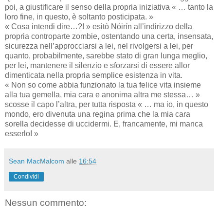
poi, a giustificare il senso della propria iniziativa « … tanto la
loro fine, in questo, è soltanto posticipata. »
« Cosa intendi dire…?! » esitò Nóirín all’indirizzo della
propria controparte zombie, ostentando una certa, insensata,
sicurezza nell’approcciarsi a lei, nel rivolgersi a lei, per
quanto, probabilmente, sarebbe stato di gran lunga meglio,
per lei, mantenere il silenzio e sforzarsi di essere allor
dimenticata nella propria semplice esistenza in vita.
« Non so come abbia funzionato la tua felice vita insieme
alla tua gemella, mia cara e anonima altra me stessa… »
scosse il capo l’altra, per tutta risposta « … ma io, in questo
mondo, ero divenuta una regina prima che la mia cara
sorella decidesse di uccidermi. E, francamente, mi manca
esserlo! »
Sean MacMalcom
alle
16:54
Condividi
Nessun commento: