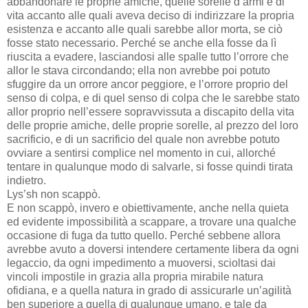
abbandonare le proprie amiche, quelle sorelle d’armi e di
vita accanto alle quali aveva deciso di indirizzare la propria
esistenza e accanto alle quali sarebbe allor morta, se ciò
fosse stato necessario. Perché se anche ella fosse da lì
riuscita a evadere, lasciandosi alle spalle tutto l’orrore che
allor le stava circondando; ella non avrebbe poi potuto
sfuggire da un orrore ancor peggiore, e l’orrore proprio del
senso di colpa, e di quel senso di colpa che le sarebbe stato
allor proprio nell’essere sopravvissuta a discapito della vita
delle proprie amiche, delle proprie sorelle, al prezzo del loro
sacrificio, e di un sacrificio del quale non avrebbe potuto
ovviare a sentirsi complice nel momento in cui, allorché
tentare in qualunque modo di salvarle, si fosse quindi tirata
indietro.
Lys’sh non scappò.
E non scappò, invero e obiettivamente, anche nella quieta
ed evidente impossibilità a scappare, a trovare una qualche
occasione di fuga da tutto quello. Perché sebbene allora
avrebbe avuto a doversi intendere certamente libera da ogni
legaccio, da ogni impedimento a muoversi, scioltasi dai
vincoli impostile in grazia alla propria mirabile natura
ofidiana, e a quella natura in grado di assicurarle un’agilità
ben superiore a quella di qualunque umano, e tale da