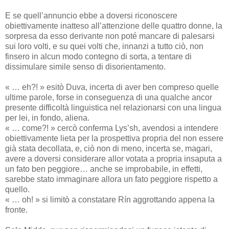
E se quell’annuncio ebbe a doversi riconoscere
obiettivamente inatteso all’attenzione delle quattro donne, la
sorpresa da esso derivante non poté mancare di palesarsi
sui loro volti, e su quei volti che, innanzi a tutto ciò, non
finsero in alcun modo contegno di sorta, a tentare di
dissimulare simile senso di disorientamento.
« … eh?! » esitò Duva, incerta di aver ben compreso quelle
ultime parole, forse in conseguenza di una qualche ancor
presente difficoltà linguistica nel relazionarsi con una lingua
per lei, in fondo, aliena.
« … come?! » cercò conferma Lys’sh, avendosi a intendere
obiettivamente lieta per la prospettiva propria del non essere
già stata decollata, e, ciò non di meno, incerta se, magari,
avere a doversi considerare allor votata a propria insaputa a
un fato ben peggiore… anche se improbabile, in effetti,
sarebbe stato immaginare allora un fato peggiore rispetto a
quello.
« … oh! » si limitò a constatare Rín aggrottando appena la
fronte.