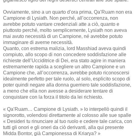
Ovviamente, sino a un quarto d’ora prima, Qa’Ruam non era
Campione di Lysiath. Non perché, all’occorrenza, non
avrebbe potuto vantare credenziali atte a ciò, quanto e
piuttosto perché, molto semplicemente, Lysiath non aveva
mai avuto necessità di un Campione, né avrebbe potuto
immaginare di averne necessità.
Quanto, con estrema malizia, lord Masshiad aveva quindi
compiuto, allo scopo di non concedere soddisfazione alle
richieste dell’Ucciditrice di Dei, era stato agire in maniera
estremamente rapida a scegliere un altro Campione e un
Campione che, all’occorrenza, avrebbe potuto riconoscersi
idealmente perfetto per tale ruolo, al solo, esplicito scopo di
poter quindi negare alla donna guerriero tale soddisfazione,
a meno che ella non avesse a desiderare tentare di
conquistare con la forza il titolo da lei richiesto.
« Qa’Ruam… Campione di Lysiath. » lo interpellò quindi il
signorotto, volendosi direttamente al colosso alle sue spalle
« Desideri tu rinunciare al tuo ruolo e cedere tale carica, con
tutti gli onori e gli oneri da ciò derivanti, alla qui presente
Midda Bontor, già Campionessa di Kriarya? »