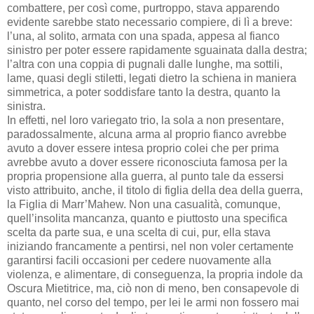
combattere, per così come, purtroppo, stava apparendo
evidente sarebbe stato necessario compiere, di lì a breve:
l’una, al solito, armata con una spada, appesa al fianco
sinistro per poter essere rapidamente sguainata dalla destra;
l’altra con una coppia di pugnali dalle lunghe, ma sottili,
lame, quasi degli stiletti, legati dietro la schiena in maniera
simmetrica, a poter soddisfare tanto la destra, quanto la
sinistra.
In effetti, nel loro variegato trio, la sola a non presentare,
paradossalmente, alcuna arma al proprio fianco avrebbe
avuto a dover essere intesa proprio colei che per prima
avrebbe avuto a dover essere riconosciuta famosa per la
propria propensione alla guerra, al punto tale da essersi
visto attribuito, anche, il titolo di figlia della dea della guerra,
la Figlia di Marr’Mahew. Non una casualità, comunque,
quell’insolita mancanza, quanto e piuttosto una specifica
scelta da parte sua, e una scelta di cui, pur, ella stava
iniziando francamente a pentirsi, nel non voler certamente
garantirsi facili occasioni per cedere nuovamente alla
violenza, e alimentare, di conseguenza, la propria indole da
Oscura Mietitrice, ma, ciò non di meno, ben consapevole di
quanto, nel corso del tempo, per lei le armi non fossero mai