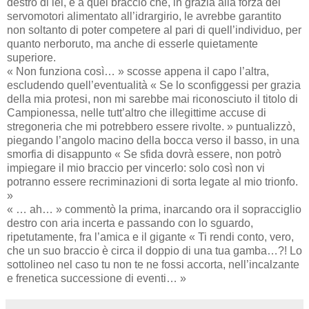
destro di lei, e a quel braccio che, in grazia alla forza dei
servomotori alimentato all’idrargirio, le avrebbe garantito
non soltanto di poter competere al pari di quell’individuo, per
quanto nerboruto, ma anche di esserle quietamente
superiore.
« Non funziona così… » scosse appena il capo l’altra,
escludendo quell’eventualità « Se lo sconfiggessi per grazia
della mia protesi, non mi sarebbe mai riconosciuto il titolo di
Campionessa, nelle tutt’altro che illegittime accuse di
stregoneria che mi potrebbero essere rivolte. » puntualizzò,
piegando l’angolo macino della bocca verso il basso, in una
smorfia di disappunto « Se sfida dovrà essere, non potrò
impiegare il mio braccio per vincerlo: solo così non vi
potranno essere recriminazioni di sorta legate al mio trionfo.
»
« … ah… » commentò la prima, inarcando ora il sopracciglio
destro con aria incerta e passando con lo sguardo,
ripetutamente, fra l’amica e il gigante « Ti rendi conto, vero,
che un suo braccio è circa il doppio di una tua gamba…?! Lo
sottolineo nel caso tu non te ne fossi accorta, nell’incalzante
e frenetica successione di eventi… »