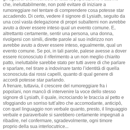
che, ineluttabilmente, non poté evitare di iniziare a
rumoreggiare nel tentare di comprendere cosa potesse star
accadendo. Di certo, vedere il signore di Lysiath, seguito da
una così vasta delegazione di propri subalterni non avrebbe
avuto a dover essere inteso qual un evento comune. E,
altrettanto certamente, sentir una persona, una donna,
rivolgersi con simili, dirette parole al suo indirizzo non
avrebbe avuto a dover essere inteso, egualmente, qual un
evento comune. Se poi, in tali parole, palese avesse a dover
essere riconosciuto il riferimento a un non meglio chiarito
patto, ineluttabile sarebbe stato per tutti avere di che parlare
e sparlare, nel tirare a indovinare tanto l’identità di quella
sconosciuta dai rossi capelli, quanto di qual genere di
accordi potesse star parlando.
A frenare, tuttavia, il crescere del rumoreggiare fra i
popolani, non mancò di intervenire la voce dello stesso
signore di Lysiath, il quale, incrociando le braccia al petto e
sfoggiando un sorriso tutt’altro che accomodante, anticipò,
con quel linguaggio non verbale quanto, presto, il linguaggio
verbale e paraverbale si sarebbero certamente impegnati a
ribadire, nel confermare, sgradevolmente, ogni timore
proprio della sua interlocutrice...