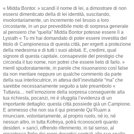
« Midda Bontor. » scandì il nome di lei, a dimostrare di non
essersi dimenticato della di lei identità, suscitando,
involontariamente, un incremento nel brusio a loro
circostante, in un pur prevedibile moto di sorpresa generale
al pensiero che “quella” Midda Bontor potesse essere lì a
Lysiath « Tu mi hai domandato di poter essere investita del
titolo di Campionessa di questa città, per ergerti a protezione
della medesima e di tutti i suoi abitati. E, credimi, qual
signore di questa capitale, consapevole del prestigio che
circonda il tuo nome, non potrei che essere lieto di farlo. »
mentì spudoratamente, in parole che risuonarono così false
da non meritare neppure un qualche commento da parte
della sua interlocutrice, in attesa dell’inevitabile “ma” che
sarebbe necessariamente seguito a tale preambolo «
Tuttavia… nell’emozione della sorpresa conseguente alla
tua richiesta, pocanzi, mi è sfuggita l’evidenza di un
importante dettaglio: questa città possiede già un Campione.
E ammesso che non sia il qui presente Qa’Ruam a
rinunciare, volontariamente, al proprio ruolo, né io, né
nessun altro, in tutta Kofreya, potrà riconoscerti quanto
desideri. » sancì, offrendo riferimento, in tal senso, al
gigantesco figlio dei regni desertici centrali alle sue spalle.