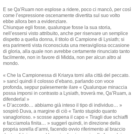
E se Qa’Ruam non esplose a ridere, poco ci mancò, per così
come l’espressione oscenamente divertita sul suo volto
ebbe allora ben a evidenziare.
Chiunque egli fosse, qualunque fosse la sua storia,
nell’essersi visto attribuito, anche per riservare un semplice
dispetto a quella donna, il titolo di Campione di Lysiath; si
era parimenti vista riconosciuta una meravigliosa occasione
di gloria, alla quale non avrebbe certamente rinunciato tanto
facilmente, non in favore di Midda, non per alcun altro al
mondo.
« Che la Campionessa di Kriarya torni alla città del peccato.
» sancì quindi il colosso d’ebano, parlando con voce
profonda, seppur palesemente ilare « Qualunque minaccia
possa imporsi in contrasto a Lysiath, troverà me, Qa’Ruam, a
difenderla! »
« D’accordo… abbiamo già inteso il tipo di individuo… »
sospirò Duva, a margine di ciò « Tanto stupido quanto
vanaglorioso. » scosse appena il capo « Tiragli due schiaffi
e facciamola finita… » suggerì quindi, in direzione della
propria sorella d’armi, facendo ovvio riferimento al braccio