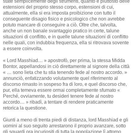
state semplicemente degli strumenti, quanto e piuttosto delle
estensioni del proprio stesso corpo, estensioni di cui,
attualmente, ella si era imposta proibizione con tutto il
conseguente disagio fisico e psicologico che non avrebbe
potuto mancare di conseguire a ciò. Oltre che, talvolta,
anche un non banale svantaggio pratico in certe, talune
situazioni di conflitto, e in quelle talune situazioni di conflitto
nelle quali, con indubbia frequenza, ella si ritrovava sovente
a essere coinvolta.
« Lord Masshiad… » apostrofò, per prima, la stessa Midda
Bontor, appellandosi in ciò direttamente al signore della città
« … sono lieta che tu stia tenendo fede al nostro accordo. »
annunciò, enfatizzando volutamente quel riferimento al
discorso rimasto in sospeso fra di loro, e quel discorso che,
pur, ella temeva essere ormai completamente sfumato «
Perché, ovviamente, tu desideri tenere fede al nostro
accordo… » ribadì, a tentare di rendere praticamente
retorica la questione.
Giunti a meno di trenta piedi di distanza, lord Masshiad e gli
uomini al suo seguito arrestarono il proprio avanzare, sotto
gli sguardi ora incuriositi di tutta la popolazione lì attorno