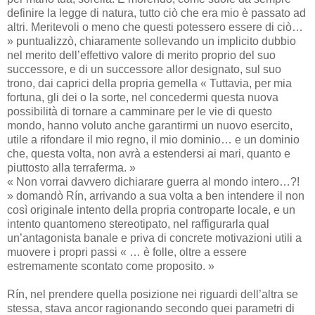
definire la legge di natura, tutto ciò che era mio è passato ad
altri. Meritevoli o meno che questi potessero essere di ciò…
» puntualizzò, chiaramente sollevando un implicito dubbio
nel merito dell’effettivo valore di merito proprio del suo
successore, e di un successore allor designato, sul suo
trono, dai caprici della propria gemella « Tuttavia, per mia
fortuna, gli dei o la sorte, nel concedermi questa nuova
possibilità di tornare a camminare per le vie di questo
mondo, hanno voluto anche garantirmi un nuovo esercito,
utile a rifondare il mio regno, il mio dominio… e un dominio
che, questa volta, non avrà a estendersi ai mari, quanto e
piuttosto alla terraferma. »
« Non vorrai davvero dichiarare guerra al mondo intero…?!
» domandò Rín, arrivando a sua volta a ben intendere il non
così originale intento della propria controparte locale, e un
intento quantomeno stereotipato, nel raffigurarla qual
un’antagonista banale e priva di concrete motivazioni utili a
muovere i propri passi « … è folle, oltre a essere
estremamente scontato come proposito. »
Rín, nel prendere quella posizione nei riguardi dell’altra se
stessa, stava ancor ragionando secondo quei parametri di