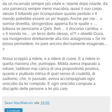
da un incarnato sempre più vitale e, istante dopo istante, da
una parvenza sempre meno macabra, quasi il suo corpo
stesse lì lottando per riconquistare quanto perduto « Il
mondo potrebbe essere un po’ troppo. Anche per me… »
sorrise divertita, stringendosi appena fra le spalle « …
tuttavia se pensiamo a Qahr. Beh… il discorso cambia. »
« Il mondo no… un terzo dello stesso, sì?! » obiettò Duva,
ora rivolgendosi direttamente alla loro antagonista « Se mi
posso permettere, mi pare ancora decisamente esagerato…
»
Nissa scoppiò a ridere, e a ridere di cuore. E a ridere in
quella maniera che, purtroppo, Midda aveva imparato a
odiare, laddove mai carica di una propositività positiva,
quanto e piuttosto intrisa di quel senso di crudeltà, di
sadismo, che, in passato, aveva accompagnato ogni
omicidio da lei compiuto. E ogni omicidio compiuto a
discapito delle persone a lei più care.
Sean MacMalcom
alle
16:55
Condividi