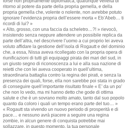
forse non propriamente diplomatica, qualunque velleità di
ritorno al potere da parte della propria gemella, e della
propria gemella che, volente o nolente, non avrebbe potuto
ignorare l’evidenza propria dell’essere morta « Eb’Abeb… ti
ricordi di lui? »
« Alto, grosso, con una faccia da scheletro…?! » rievocò,
insistendo senza neppure attendere un possibile replica da
parte dell’altra, nel descrivere l’uomo a cui proprio lei aveva
voluto affidare la gestione dell’isola di Rogautt e del dominio
che, a essa, Nissa aveva ricollegato con la propria opera di
riunificazioni di tutti gli equipaggi pirata dei mari del sud, in
un giusto segno di riconoscenza a lui e alla sua nazione di
reietti che con lei aveva cooperato in quell’ultima,
straordinaria battaglia contro la regina dei pirati, e senza la
presenza dei quali, forse, ella non sarebbe poi stata in grado
di conseguire quell’importante risultato finale « E’ da un po’
che non lo vedo, ma mi hanno detto che gode di ottima
salute e che è un sovrano molto amato, tanto dal suo popolo
quanto da coloro i quali un tempo erano parte del tuo… »
« Rogautt sta vivendo un nuovo periodo di prosperità e di
pace… e nessuno avrà piacere a seguire una regina
zombie, in alcun genere di conquista potrebbe mai
sollazzare, in questo momento, la tua personale