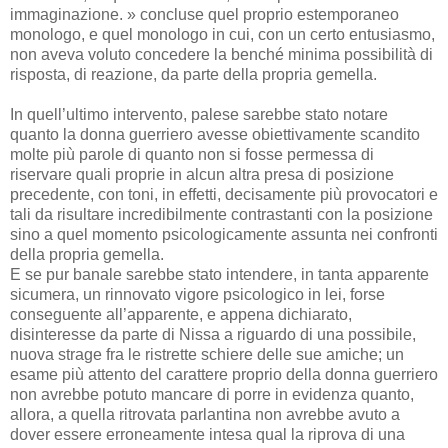
immaginazione. » concluse quel proprio estemporaneo
monologo, e quel monologo in cui, con un certo entusiasmo,
non aveva voluto concedere la benché minima possibilità di
risposta, di reazione, da parte della propria gemella.
In quell’ultimo intervento, palese sarebbe stato notare
quanto la donna guerriero avesse obiettivamente scandito
molte più parole di quanto non si fosse permessa di
riservare quali proprie in alcun altra presa di posizione
precedente, con toni, in effetti, decisamente più provocatori e
tali da risultare incredibilmente contrastanti con la posizione
sino a quel momento psicologicamente assunta nei confronti
della propria gemella.
E se pur banale sarebbe stato intendere, in tanta apparente
sicumera, un rinnovato vigore psicologico in lei, forse
conseguente all’apparente, e appena dichiarato,
disinteresse da parte di Nissa a riguardo di una possibile,
nuova strage fra le ristrette schiere delle sue amiche; un
esame più attento del carattere proprio della donna guerriero
non avrebbe potuto mancare di porre in evidenza quanto,
allora, a quella ritrovata parlantina non avrebbe avuto a
dover essere erroneamente intesa qual la riprova di una