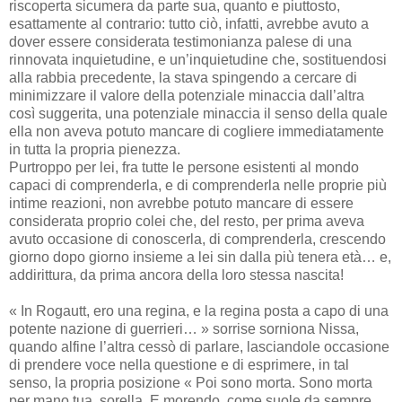
riscoperta sicumera da parte sua, quanto e piuttosto,
esattamente al contrario: tutto ciò, infatti, avrebbe avuto a
dover essere considerata testimonianza palese di una
rinnovata inquietudine, e un’inquietudine che, sostituendosi
alla rabbia precedente, la stava spingendo a cercare di
minimizzare il valore della potenziale minaccia dall’altra
così suggerita, una potenziale minaccia il senso della quale
ella non aveva potuto mancare di cogliere immediatamente
in tutta la propria pienezza.
Purtroppo per lei, fra tutte le persone esistenti al mondo
capaci di comprenderla, e di comprenderla nelle proprie più
intime reazioni, non avrebbe potuto mancare di essere
considerata proprio colei che, del resto, per prima aveva
avuto occasione di conoscerla, di comprenderla, crescendo
giorno dopo giorno insieme a lei sin dalla più tenera età… e,
addirittura, da prima ancora della loro stessa nascita!
« In Rogautt, ero una regina, e la regina posta a capo di una
potente nazione di guerrieri… » sorrise sorniona Nissa,
quando alfine l’altra cessò di parlare, lasciandole occasione
di prendere voce nella questione e di esprimere, in tal
senso, la propria posizione « Poi sono morta. Sono morta
per mano tua, sorella. E morendo, come suole da sempre