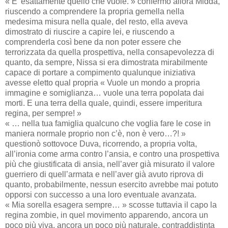
« E’ esattamente quello che vuole. » confermò allora Midda,
riuscendo a comprendere la propria gemella nella
medesima misura nella quale, del resto, ella aveva
dimostrato di riuscire a capire lei, e riuscendo a
comprenderla così bene da non poter essere che
terrorizzata da quella prospettiva, nella consapevolezza di
quanto, da sempre, Nissa si era dimostrata mirabilmente
capace di portare a compimento qualunque iniziativa
avesse eletto qual propria « Vuole un mondo a propria
immagine e somiglianza… vuole una terra popolata dai
morti. E una terra della quale, quindi, essere imperitura
regina, per sempre! »
« … nella tua famiglia qualcuno che voglia fare le cose in
maniera normale proprio non c’è, non è vero…?! »
questionò sottovoce Duva, ricorrendo, a propria volta,
all’ironia come arma contro l’ansia, e contro una prospettiva
più che giustificata di ansia, nell’aver già misurato il valore
guerriero di quell’armata e nell’aver già avuto riprova di
quanto, probabilmente, nessun esercito avrebbe mai potuto
opporsi con successo a una loro eventuale avanzata.
« Mia sorella esagera sempre… » scosse tuttavia il capo la
regina zombie, in quel movimento apparendo, ancora un
poco più viva, ancora un poco più naturale, contraddistinta