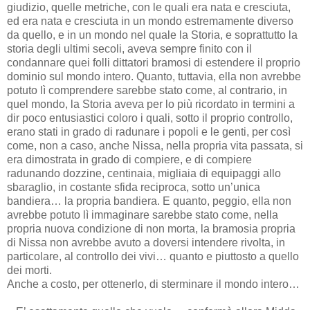
giudizio, quelle metriche, con le quali era nata e cresciuta,
ed era nata e cresciuta in un mondo estremamente diverso
da quello, e in un mondo nel quale la Storia, e soprattutto la
storia degli ultimi secoli, aveva sempre finito con il
condannare quei folli dittatori bramosi di estendere il proprio
dominio sul mondo intero. Quanto, tuttavia, ella non avrebbe
potuto lì comprendere sarebbe stato come, al contrario, in
quel mondo, la Storia aveva per lo più ricordato in termini a
dir poco entusiastici coloro i quali, sotto il proprio controllo,
erano stati in grado di radunare i popoli e le genti, per così
come, non a caso, anche Nissa, nella propria vita passata, si
era dimostrata in grado di compiere, e di compiere
radunando dozzine, centinaia, migliaia di equipaggi allo
sbaraglio, in costante sfida reciproca, sotto un’unica
bandiera… la propria bandiera. E quanto, peggio, ella non
avrebbe potuto lì immaginare sarebbe stato come, nella
propria nuova condizione di non morta, la bramosia propria
di Nissa non avrebbe avuto a doversi intendere rivolta, in
particolare, al controllo dei vivi… quanto e piuttosto a quello
dei morti.
Anche a costo, per ottenerlo, di sterminare il mondo intero…