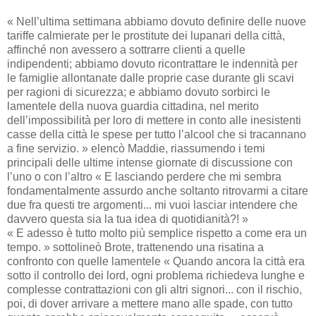
« Nell’ultima settimana abbiamo dovuto definire delle nuove
tariffe calmierate per le prostitute dei lupanari della città,
affinché non avessero a sottrarre clienti a quelle
indipendenti; abbiamo dovuto ricontrattare le indennità per
le famiglie allontanate dalle proprie case durante gli scavi
per ragioni di sicurezza; e abbiamo dovuto sorbirci le
lamentele della nuova guardia cittadina, nel merito
dell’impossibilità per loro di mettere in conto alle inesistenti
casse della città le spese per tutto l’alcool che si tracannano
a fine servizio. » elencò Maddie, riassumendo i temi
principali delle ultime intense giornate di discussione con
l’uno o con l’altro « E lasciando perdere che mi sembra
fondamentalmente assurdo anche soltanto ritrovarmi a citare
due fra questi tre argomenti... mi vuoi lasciar intendere che
davvero questa sia la tua idea di quotidianità?! »
« E adesso è tutto molto più semplice rispetto a come era un
tempo. » sottolineò Brote, trattenendo una risatina a
confronto con quelle lamentele « Quando ancora la città era
sotto il controllo dei lord, ogni problema richiedeva lunghe e
complesse contrattazioni con gli altri signori... con il rischio,
poi, di dover arrivare a mettere mano alle spade, con tutto