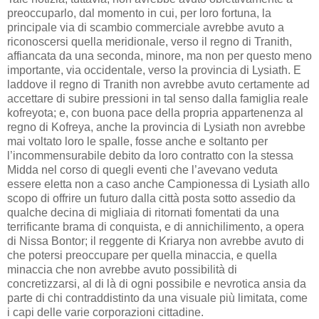
preoccuparlo, dal momento in cui, per loro fortuna, la
principale via di scambio commerciale avrebbe avuto a
riconoscersi quella meridionale, verso il regno di Tranith,
affiancata da una seconda, minore, ma non per questo meno
importante, via occidentale, verso la provincia di Lysiath. E
laddove il regno di Tranith non avrebbe avuto certamente ad
accettare di subire pressioni in tal senso dalla famiglia reale
kofreyota; e, con buona pace della propria appartenenza al
regno di Kofreya, anche la provincia di Lysiath non avrebbe
mai voltato loro le spalle, fosse anche e soltanto per
l’incommensurabile debito da loro contratto con la stessa
Midda nel corso di quegli eventi che l’avevano veduta
essere eletta non a caso anche Campionessa di Lysiath allo
scopo di offrire un futuro dalla città posta sotto assedio da
qualche decina di migliaia di ritornati fomentati da una
terrificante brama di conquista, e di annichilimento, a opera
di Nissa Bontor; il reggente di Kriarya non avrebbe avuto di
che potersi preoccupare per quella minaccia, e quella
minaccia che non avrebbe avuto possibilità di
concretizzarsi, al di là di ogni possibile e nevrotica ansia da
parte di chi contraddistinto da una visuale più limitata, come
i capi delle varie corporazioni cittadine.