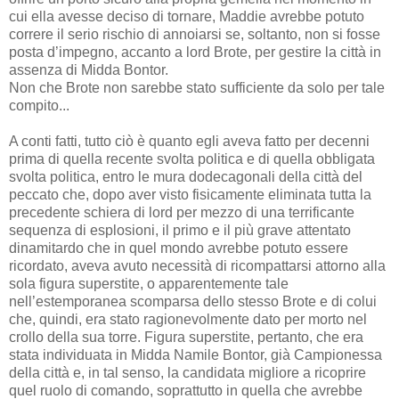
cui ella avesse deciso di tornare, Maddie avrebbe potuto
correre il serio rischio di annoiarsi se, soltanto, non si fosse
posta d’impegno, accanto a lord Brote, per gestire la città in
assenza di Midda Bontor.
Non che Brote non sarebbe stato sufficiente da solo per tale
compito...
A conti fatti, tutto ciò è quanto egli aveva fatto per decenni
prima di quella recente svolta politica e di quella obbligata
svolta politica, entro le mura dodecagonali della città del
peccato che, dopo aver visto fisicamente eliminata tutta la
precedente schiera di lord per mezzo di una terrificante
sequenza di esplosioni, il primo e il più grave attentato
dinamitardo che in quel mondo avrebbe potuto essere
ricordato, aveva avuto necessità di ricompattarsi attorno alla
sola figura superstite, o apparentemente tale
nell’estemporanea scomparsa dello stesso Brote e di colui
che, quindi, era stato ragionevolmente dato per morto nel
crollo della sua torre. Figura superstite, pertanto, che era
stata individuata in Midda Namile Bontor, già Campionessa
della città e, in tal senso, la candidata migliore a ricoprire
quel ruolo di comando, soprattutto in quella che avrebbe