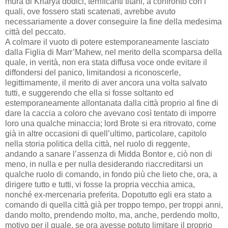
mura di Kriarya dodici, terrificanti titani, a confronto con i
quali, ove fossero stati scatenati, avrebbe avuto
necessariamente a dover conseguire la fine della medesima
città del peccato.
A colmare il vuoto di potere estemporaneamente lasciato
dalla Figlia di Marr’Mahew, nel merito della scomparsa della
quale, in verità, non era stata diffusa voce onde evitare il
diffondersi del panico, limitandosi a riconoscerle,
legittimamente, il merito di aver ancora una volta salvato
tutti, e suggerendo che ella si fosse soltanto ed
estemporaneamente allontanata dalla città proprio al fine di
dare la caccia a coloro che avevano così tentato di imporre
loro una qualche minaccia; lord Brote si era ritrovato, come
già in altre occasioni di quell’ultimo, particolare, capitolo
nella storia politica della città, nel ruolo di reggente,
andando a sanare l’assenza di Midda Bontor e, ciò non di
meno, in nulla e per nulla desiderando riaccreditarsi un
qualche ruolo di comando, in fondo più che lieto che, ora, a
dirigere tutto e tutti, vi fosse la propria vecchia amica,
nonché ex-mercenaria preferita. Dopotutto egli era stato a
comando di quella città già per troppo tempo, per troppi anni,
dando molto, prendendo molto, ma, anche, perdendo molto,
motivo per il quale, se ora avesse potuto limitare il proprio