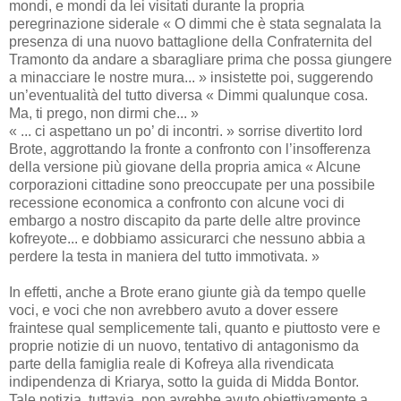
mondi, e mondi da lei visitati durante la propria
peregrinazione siderale « O dimmi che è stata segnalata la
presenza di una nuovo battaglione della Confraternita del
Tramonto da andare a sbaragliare prima che possa giungere
a minacciare le nostre mura... » insistette poi, suggerendo
un’eventualità del tutto diversa « Dimmi qualunque cosa.
Ma, ti prego, non dirmi che... »
« ... ci aspettano un po’ di incontri. » sorrise divertito lord
Brote, aggrottando la fronte a confronto con l’insofferenza
della versione più giovane della propria amica « Alcune
corporazioni cittadine sono preoccupate per una possibile
recessione economica a confronto con alcune voci di
embargo a nostro discapito da parte delle altre province
kofreyote... e dobbiamo assicurarci che nessuno abbia a
perdere la testa in maniera del tutto immotivata. »
In effetti, anche a Brote erano giunte già da tempo quelle
voci, e voci che non avrebbero avuto a dover essere
fraintese qual semplicemente tali, quanto e piuttosto vere e
proprie notizie di un nuovo, tentativo di antagonismo da
parte della famiglia reale di Kofreya alla rivendicata
indipendenza di Kriarya, sotto la guida di Midda Bontor.
Tale notizia, tuttavia, non avrebbe avuto obiettivamente a