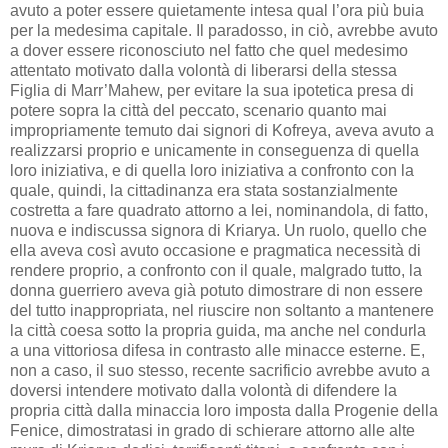
avuto a poter essere quietamente intesa qual l’ora più buia
per la medesima capitale. Il paradosso, in ciò, avrebbe avuto
a dover essere riconosciuto nel fatto che quel medesimo
attentato motivato dalla volontà di liberarsi della stessa
Figlia di Marr’Mahew, per evitare la sua ipotetica presa di
potere sopra la città del peccato, scenario quanto mai
impropriamente temuto dai signori di Kofreya, aveva avuto a
realizzarsi proprio e unicamente in conseguenza di quella
loro iniziativa, e di quella loro iniziativa a confronto con la
quale, quindi, la cittadinanza era stata sostanzialmente
costretta a fare quadrato attorno a lei, nominandola, di fatto,
nuova e indiscussa signora di Kriarya. Un ruolo, quello che
ella aveva così avuto occasione e pragmatica necessità di
rendere proprio, a confronto con il quale, malgrado tutto, la
donna guerriero aveva già potuto dimostrare di non essere
del tutto inappropriata, nel riuscire non soltanto a mantenere
la città coesa sotto la propria guida, ma anche nel condurla
a una vittoriosa difesa in contrasto alle minacce esterne. E,
non a caso, il suo stesso, recente sacrificio avrebbe avuto a
doversi intendere motivato dalla volontà di difendere la
propria città dalla minaccia loro imposta dalla Progenie della
Fenice, dimostratasi in grado di schierare attorno alle alte