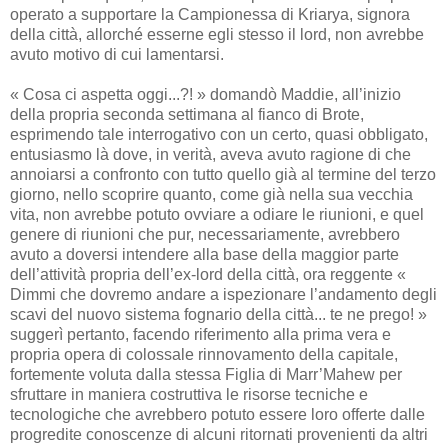
operato a supportare la Campionessa di Kriarya, signora
della città, allorché esserne egli stesso il lord, non avrebbe
avuto motivo di cui lamentarsi.
« Cosa ci aspetta oggi...?! » domandò Maddie, all’inizio
della propria seconda settimana al fianco di Brote,
esprimendo tale interrogativo con un certo, quasi obbligato,
entusiasmo là dove, in verità, aveva avuto ragione di che
annoiarsi a confronto con tutto quello già al termine del terzo
giorno, nello scoprire quanto, come già nella sua vecchia
vita, non avrebbe potuto ovviare a odiare le riunioni, e quel
genere di riunioni che pur, necessariamente, avrebbero
avuto a doversi intendere alla base della maggior parte
dell’attività propria dell’ex-lord della città, ora reggente «
Dimmi che dovremo andare a ispezionare l’andamento degli
scavi del nuovo sistema fognario della città... te ne prego! »
suggerì pertanto, facendo riferimento alla prima vera e
propria opera di colossale rinnovamento della capitale,
fortemente voluta dalla stessa Figlia di Marr’Mahew per
sfruttare in maniera costruttiva le risorse tecniche e
tecnologiche che avrebbero potuto essere loro offerte dalle
progredite conoscenze di alcuni ritornati provenienti da altri