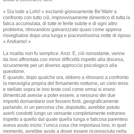
« Sia lode a Lohr! » esclamò gioiosamente Be’Wahr a
confronto con tutto ciò, improvvisamente dimentico di tutta la
fatica accumulata, di tutte le ferite subite e di ogni altro
problema, ritrovandosi galvanizzato quasi come appena
risvegliatosi dopo una lunga e piacevolissima notte di riposo
« Andiamo! »
La risalita non fu semplice. Anzi. E, ciò nonostante, venne
da loro affrontata con minor difficoltà rispetto alla discesa,
sicuramente per un diverso approccio psicologico alla
questione.
E quando, dopo qualche ora, ebbero a ritrovarsi a confronto
la meraviglia propria del firmamento notturno, un cielo terso
e stellato sopra le loro teste così come ormai si erano
dimenticati avesse a poter essere, a nessuno dei due
importò domandarsi ove fossero finiti, geograficamente
parlando, in un percorso che, dopotutto, avrebbe potuto
averli condotti lungo un versante completamente estraneo
rispetto a quello dal quale quella lunga e faticosa parentesi
aveva avuto inizio: l’unica cosa che importava loro, in quel
momento, avrebbe avuto a dover essere riconosciuta nella