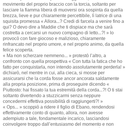
movimento del proprio braccio con la torcia, soltanto per
lasciare la fiamma libera di muoversi ora sospinta da quella
brezza, lieve e pur chiaramente percettibile, lì latrice di una
squisita promessa « Allora...? Credi di farcela a venire fino a
qui? O devo dire a Maddie che ti dispiace ma che sarà
costretta a cercarsi un nuovo compagno di letto...?! » lo
provocò con fare giocoso e malizioso, chiaramente
rinfrancato nel proprio umore, e nel proprio animo, da quella
felice scoperta.
« Ma non scherzare nemmeno... » protestò l’altro, a
confronto con quella prospettiva « Con tutta la fatica che ho
fatto per conquistarla, non intendo assolutamente perderla! »
dichiarò, nel mentre in cui, alla cieca, si mosse per
assicurarsi che la corda fosse ancor ancorata saldamente
alla propria posizione, prima di proseguire dicendo «
Piuttosto: hai fissato la tua estremità della corda...?! O ti stai
soltanto divertendo a stuzzicarmi senza neppure
concedermi effettiva possibilità di raggiungerti?! »
« Ops... » scoppiò a ridere il figlio di Ebano, rendendosi
effettivamente conto di quanto, allora, non avesse
adempiuto a tale, fondamentale incarico, lasciandosi
coinvolgere troppo dall’entusiasmo del momento e non