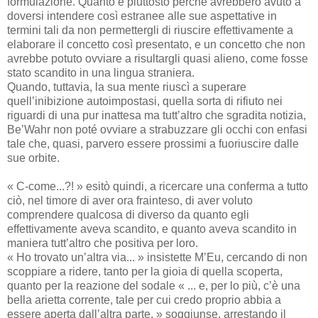
formulazione. Quanto e piuttosto perché avrebbero avuto a
doversi intendere così estranee alle sue aspettative in
termini tali da non permettergli di riuscire effettivamente a
elaborare il concetto così presentato, e un concetto che non
avrebbe potuto ovviare a risultargli quasi alieno, come fosse
stato scandito in una lingua straniera.
Quando, tuttavia, la sua mente riuscì a superare
quell’inibizione autoimpostasi, quella sorta di rifiuto nei
riguardi di una pur inattesa ma tutt’altro che sgradita notizia,
Be’Wahr non poté ovviare a strabuzzare gli occhi con enfasi
tale che, quasi, parvero essere prossimi a fuoriuscire dalle
sue orbite.
« C-come...?! » esitò quindi, a ricercare una conferma a tutto
ciò, nel timore di aver ora frainteso, di aver voluto
comprendere qualcosa di diverso da quanto egli
effettivamente aveva scandito, e quanto aveva scandito in
maniera tutt’altro che positiva per loro.
« Ho trovato un’altra via... » insistette M’Eu, cercando di non
scoppiare a ridere, tanto per la gioia di quella scoperta,
quanto per la reazione del sodale « ... e, per lo più, c’è una
bella arietta corrente, tale per cui credo proprio abbia a
essere aperta dall’altra parte. » soggiunse, arrestando il