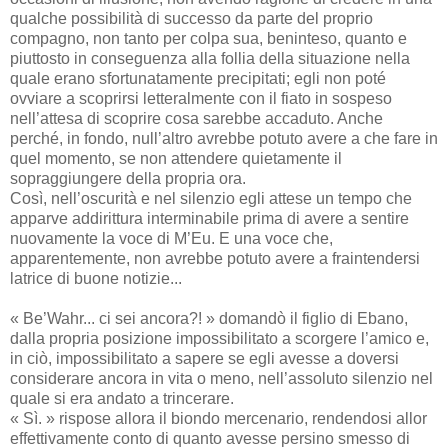
qualche possibilità di successo da parte del proprio
compagno, non tanto per colpa sua, beninteso, quanto e
piuttosto in conseguenza alla follia della situazione nella
quale erano sfortunatamente precipitati; egli non poté
ovviare a scoprirsi letteralmente con il fiato in sospeso
nell’attesa di scoprire cosa sarebbe accaduto. Anche
perché, in fondo, null’altro avrebbe potuto avere a che fare in
quel momento, se non attendere quietamente il
sopraggiungere della propria ora.
Così, nell’oscurità e nel silenzio egli attese un tempo che
apparve addirittura interminabile prima di avere a sentire
nuovamente la voce di M’Eu. E una voce che,
apparentemente, non avrebbe potuto avere a fraintendersi
latrice di buone notizie...
« Be’Wahr... ci sei ancora?! » domandò il figlio di Ebano,
dalla propria posizione impossibilitato a scorgere l’amico e,
in ciò, impossibilitato a sapere se egli avesse a doversi
considerare ancora in vita o meno, nell’assoluto silenzio nel
quale si era andato a trincerare.
« Sì. » rispose allora il biondo mercenario, rendendosi allor
effettivamente conto di quanto avesse persino smesso di