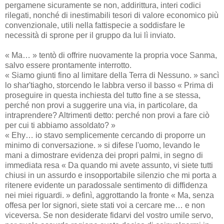
pergamene sicuramente se non, addirittura, interi codici
rilegati, nonché di inestimabili tesori di valore economico più
convenzionale, utili nella fattispecie a soddisfare le
necessità di sprone per il gruppo da lui lì inviato.
« Ma… » tentò di offrire nuovamente la propria voce Sanma,
salvo essere prontamente interrotto.
« Siamo giunti fino al limitare della Terra di Nessuno. » sancì
lo shar'tiagho, storcendo le labbra verso il basso « Prima di
proseguire in questa inchiesta del tutto fine a se stessa,
perché non provi a suggerire una via, in particolare, da
intraprendere? Altrimenti detto: perché non provi a fare ciò
per cui ti abbiamo assoldato? »
« Ehy… io stavo semplicemente cercando di proporre un
minimo di conversazione. » si difese l'uomo, levando le
mani a dimostrare evidenza dei propri palmi, in segno di
immediata resa « Da quando mi avete assunto, vi siete tutti
chiusi in un assurdo e insopportabile silenzio che mi porta a
ritenere evidente un paradossale sentimento di diffidenza
nei miei riguardi. » definì, aggrottando la fronte « Ma, senza
offesa per lor signori, siete stati voi a cercare me… e non
viceversa. Se non desiderate fidarvi del vostro umile servo,