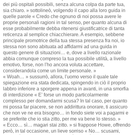
dei più ospitali possibili, senza alcuna colpa da parte tua,
sia chiaro. » sottolineò, volgendo il capo alla loro guida in
quelle parole « Credo che ognuno di noi possa avere le
proprie personali ragioni in tal senso, per quanto alcuna di
esse probabilmente debba ritenersi giustificatrice di tanta
reticenza al semplice chiacchierare. A esempio, sebbene
principale promotrice della tua stessa presenza fra noi, io
stessa non sono abituata ad affidarmi ad una guida in
questo genere di situazioni… e, dove a livello razionale
abbia comunque compreso la tua possibile utilità, a livello
emotivo, forse, non l'ho ancora voluta accettare,
considerandola come un limite personale. »
« Woah… » sussurrò, allora, l'uomo verso il quale tale
spiegazione era stata dedicata, spingendo in ciò il proprio
labbro inferiore a sporgere appena in avanti, in una smorfia
di interdizione « E' forse un modo particolarmente
complesso per domandarmi scusa? In tal caso, per quanto
mi possa far piacere, se non addirittura onorare, ti assicuro
che non ve ne era bisogno… in fondo siete voi a pagarmi e
se preferite che io stia zitto, per me va bene lo stesso. »
« Ecco… sì… magari stai zitto. » si frappose Howe, offrendo
però, in tal occasione, un lieve sorriso « No… scusami,