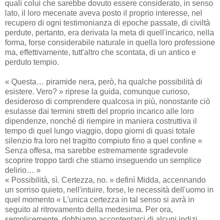
quali colui che sarebbe dovuto essere considerato, in senso
lato, il loro mecenate aveva posto il proprio interesse, nel
recupero di ogni testimonianza di epoche passate, di civiltà
perdute, pertanto, era derivata la meta di quell'incarico, nella
forma, forse considerabile naturale in quella loro professione
ma, effettivamente, tutt'altro che scontata, di un antico e
perduto tempio.
« Questa… piramide nera, però, ha qualche possibilità di
esistere. Vero? » riprese la guida, comunque curioso,
desideroso di comprendere qualcosa in più, nonostante ciò
esulasse dai termini stretti del proprio incarico alle loro
dipendenze, nonché di riempire in maniera costruttiva il
tempo di quel lungo viaggio, dopo giorni di quasi totale
silenzio fra loro nel tragitto compiuto fino a quel confine «
Senza offesa, ma sarebbe estremamente sgradevole
scoprire troppo tardi che stiamo inseguendo un semplice
delirio… »
« Possibilità, sì. Certezza, no. » definì Midda, accennando
un sorriso quieto, nell'intuire, forse, le necessità dell'uomo in
quel momento « L'unica certezza in tal senso si avrà in
seguito al ritrovamento della medesima. Per ora,
semplicemente, dobbiamo accontentarci di alcuni indizi,