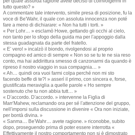
per quale assurda ragione avete deciso di coinvolgermi in
tutto questo? »
A commentare tale intervento, simile presa di posizione, fu la
voce di Be'Wahr, il quale con assoluta innocenza non poté
fare a meno di dichiarare: « Non ha tutti i torti. »
« Per Lohr… » esclamò Howe, gettando gli occhi al cielo,
non tanto per lo sfogo della guida ma per l'appoggio dalla
stessa guadagnata da parte del fratello.
« E' vero! » incalzò il biondo, rivolgendosi al proprio
compagno ed amico di sempre « Non so se tu te ne sia reso
conto, ma hai addirittura smesso di canzonarmi da quando è
ripreso il nostro viaggio in sua compagnia… »
« Ah… quindi ora vuoi farmi colpa perché non mi sto
facendo beffe di te?! » asserì il primo, con sincera e, forse,
giustificata meraviglia a quelle parole « Ho sempre
sostenuto che tu non abbia tutt… »
« D'accordo. D'accordo. » intervenne la Figlia di
Marr'Mahew, reclamando ora per sé l'attenzione del gruppo,
nell'imporsi sulla discussione in divenire « Ora non iniziate,
per bontà divina. »
« Sanma… Be'Wahr… avete ragione. » riconobbe, subito
dopo, proseguendo prima di poter essere interrotta «
Effettivamente il nostro comportamento non si è dimostrato