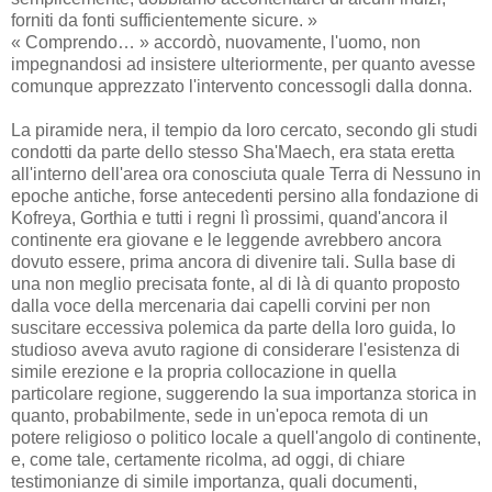
forniti da fonti sufficientemente sicure. »
« Comprendo… » accordò, nuovamente, l'uomo, non
impegnandosi ad insistere ulteriormente, per quanto avesse
comunque apprezzato l'intervento concessogli dalla donna.
La piramide nera, il tempio da loro cercato, secondo gli studi
condotti da parte dello stesso Sha'Maech, era stata eretta
all'interno dell'area ora conosciuta quale Terra di Nessuno in
epoche antiche, forse antecedenti persino alla fondazione di
Kofreya, Gorthia e tutti i regni lì prossimi, quand'ancora il
continente era giovane e le leggende avrebbero ancora
dovuto essere, prima ancora di divenire tali. Sulla base di
una non meglio precisata fonte, al di là di quanto proposto
dalla voce della mercenaria dai capelli corvini per non
suscitare eccessiva polemica da parte della loro guida, lo
studioso aveva avuto ragione di considerare l'esistenza di
simile erezione e la propria collocazione in quella
particolare regione, suggerendo la sua importanza storica in
quanto, probabilmente, sede in un'epoca remota di un
potere religioso o politico locale a quell'angolo di continente,
e, come tale, certamente ricolma, ad oggi, di chiare
testimonianze di simile importanza, quali documenti,