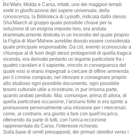
Be'Wahr, Midda e Carsa, infatti, uno dei maggiori templi
eretti in glorificazione del sapere universale, della
conoscenza, la Biblioteca di Lysiath, indicata dallo stesso
Sha'Maech al gruppo quale possibile chiave per la
soluzione di un enigma imposto loro, era andata
drammaticamente distrutta in un incendio del quale proprio
la Figlia di Marr'Mahew avrebbe dovuto essere considerata
quale principale responsabile. Da ciò, evento sconosciuto a
chiunque al di fuori degli stessi protagonisti di quella tragica
vicenda, era derivato pertanto un legame particolare fra i
quattro cavalieri e il sapiente, vincolo in conseguenza del
quale essi si erano impegnati a cercare di offrire ammenda
per il crimine compiuto, nel ritrovare e consegnare proprio
allo studioso ogni possibile documento, ogni possibile
tesoro culturale utile a ricostruire, in pur irrisoria parte,
quanto andato perduto. Mai, comunque, prima di allora, di
quella particolare occasione, l'anziano folle si era spinto a
promuovere personalmente una missione per i mercenari,
come, al contrario, era giunto a fare con quell'incarico,
ottenendo da parte di tutti, con l'unica eccezione
rappresentata da Carsa, l'interesse richiesto.
Sulla base di simili presupposti, dei primari obiettivi verso i