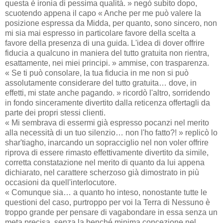
questa è ironia di pessima qualità. » negò subito dopo,
scuotendo appena il capo « Anche per me può valere la
posizione espressa da Midda, per quanto, sono sincero, non
mi sia mai espresso in particolare favore della scelta a
favore della presenza di una guida. L'idea di dover offrire
fiducia a qualcuno in maniera del tutto gratuita non rientra,
esattamente, nei miei principi. » ammise, con trasparenza.
« Se ti può consolare, la tua fiducia in me non si può
assolutamente considerare del tutto gratuita… dove, in
effetti, mi state anche pagando. » ricordò l'altro, sorridendo
in fondo sinceramente divertito dalla reticenza offertagli da
parte dei propri stessi clienti.
« Mi sembrava di essermi già espresso pocanzi nel merito
alla necessità di un tuo silenzio… non l'ho fatto?! » replicò lo
shar'tiagho, inarcando un sopracciglio nel non voler offrire
riprova di essere rimasto effettivamente divertito da simile,
corretta constatazione nel merito di quanto da lui appena
dichiarato, nel carattere scherzoso già dimostrato in più
occasioni da quell'interlocutore.
« Comunque sia… a quanto ho inteso, nonostante tutte le
questioni del caso, purtroppo per voi la Terra di Nessuno è
troppo grande per pensare di vagabondare in essa senza un
meta precisa, senza la benché minima concezione nel