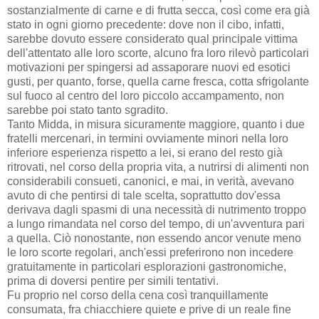
sostanzialmente di carne e di frutta secca, così come era già
stato in ogni giorno precedente: dove non il cibo, infatti,
sarebbe dovuto essere considerato qual principale vittima
dell'attentato alle loro scorte, alcuno fra loro rilevò particolari
motivazioni per spingersi ad assaporare nuovi ed esotici
gusti, per quanto, forse, quella carne fresca, cotta sfrigolante
sul fuoco al centro del loro piccolo accampamento, non
sarebbe poi stato tanto sgradito.
Tanto Midda, in misura sicuramente maggiore, quanto i due
fratelli mercenari, in termini ovviamente minori nella loro
inferiore esperienza rispetto a lei, si erano del resto già
ritrovati, nel corso della propria vita, a nutrirsi di alimenti non
considerabili consueti, canonici, e mai, in verità, avevano
avuto di che pentirsi di tale scelta, soprattutto dov'essa
derivava dagli spasmi di una necessità di nutrimento troppo
a lungo rimandata nel corso del tempo, di un'avventura pari
a quella. Ciò nonostante, non essendo ancor venute meno
le loro scorte regolari, anch'essi preferirono non incedere
gratuitamente in particolari esplorazioni gastronomiche,
prima di doversi pentire per simili tentativi.
Fu proprio nel corso della cena così tranquillamente
consumata, fra chiacchiere quiete e prive di un reale fine