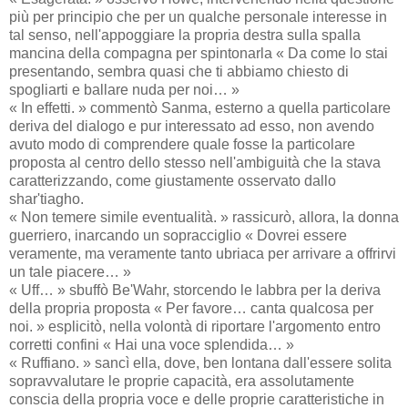
più per principio che per un qualche personale interesse in
tal senso, nell'appoggiare la propria destra sulla spalla
mancina della compagna per spintonarla « Da come lo stai
presentando, sembra quasi che ti abbiamo chiesto di
spogliarti e ballare nuda per noi… »
« In effetti. » commentò Sanma, esterno a quella particolare
deriva del dialogo e pur interessato ad esso, non avendo
avuto modo di comprendere quale fosse la particolare
proposta al centro dello stesso nell'ambiguità che la stava
caratterizzando, come giustamente osservato dallo
shar'tiagho.
« Non temere simile eventualità. » rassicurò, allora, la donna
guerriero, inarcando un sopracciglio « Dovrei essere
veramente, ma veramente tanto ubriaca per arrivare a offrirvi
un tale piacere… »
« Uff… » sbuffò Be'Wahr, storcendo le labbra per la deriva
della propria proposta « Per favore… canta qualcosa per
noi. » esplicitò, nella volontà di riportare l'argomento entro
corretti confini « Hai una voce splendida… »
« Ruffiano. » sancì ella, dove, ben lontana dall'essere solita
sopravvalutare le proprie capacità, era assolutamente
conscia della propria voce e delle proprie caratteristiche in