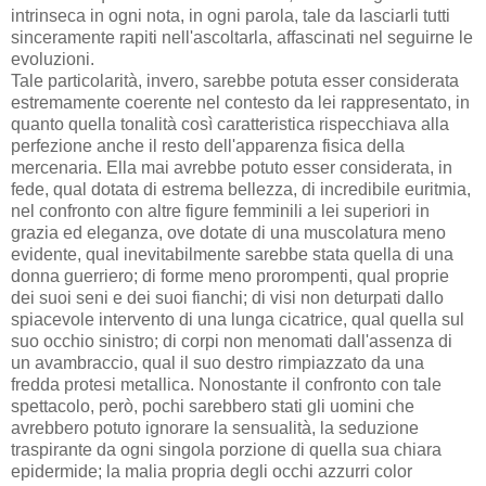
intrinseca in ogni nota, in ogni parola, tale da lasciarli tutti
sinceramente rapiti nell'ascoltarla, affascinati nel seguirne le
evoluzioni.
Tale particolarità, invero, sarebbe potuta esser considerata
estremamente coerente nel contesto da lei rappresentato, in
quanto quella tonalità così caratteristica rispecchiava alla
perfezione anche il resto dell'apparenza fisica della
mercenaria. Ella mai avrebbe potuto esser considerata, in
fede, qual dotata di estrema bellezza, di incredibile euritmia,
nel confronto con altre figure femminili a lei superiori in
grazia ed eleganza, ove dotate di una muscolatura meno
evidente, qual inevitabilmente sarebbe stata quella di una
donna guerriero; di forme meno prorompenti, qual proprie
dei suoi seni e dei suoi fianchi; di visi non deturpati dallo
spiacevole intervento di una lunga cicatrice, qual quella sul
suo occhio sinistro; di corpi non menomati dall'assenza di
un avambraccio, qual il suo destro rimpiazzato da una
fredda protesi metallica. Nonostante il confronto con tale
spettacolo, però, pochi sarebbero stati gli uomini che
avrebbero potuto ignorare la sensualità, la seduzione
traspirante da ogni singola porzione di quella sua chiara
epidermide; la malia propria degli occhi azzurri color