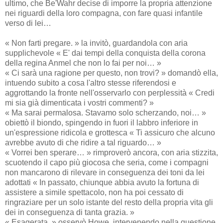
ultimo, che Be'Wahr decise di imporre la propria attenzione
nei riguardi della loro compagna, con fare quasi infantile
verso di lei…
« Non farti pregare. » la invitò, guardandola con aria
supplichevole « E' dai tempi della conquista della corona
della regina Anmel che non lo fai per noi… »
« Ci sarà una ragione per questo, non trovi? » domandò ella,
intuendo subito a cosa l'altro stesse riferendosi e
aggrottando la fronte nell'osservarlo con perplessità « Credi
mi sia già dimenticata i vostri commenti? »
« Ma sarai permalosa. Stavamo solo scherzando, noi… »
obiettò il biondo, spingendo in fuori il labbro inferiore in
un'espressione ridicola e grottesca « Ti assicuro che alcuno
avrebbe avuto di che ridire a tal riguardo… »
« Vorrei ben sperare… » rimproverò ancora, con aria stizzita,
scuotendo il capo più giocosa che seria, come i compagni
non mancarono di rilevare in conseguenza dei toni da lei
adottati « In passato, chiunque abbia avuto la fortuna di
assistere a simile spettacolo, non ha poi cessato di
ringraziare per un solo istante del resto della propria vita gli
dei in conseguenza di tanta grazia. »
« Esagerata. » osservò Howe, intervenendo nella questione