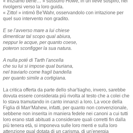
« Iniziamo bene… » sussurrò Howe, in un lieve sospiro, nel
rivolgersi verso la loro guida.
« Zitto! » intimò Be'Wahr, osservandolo con irritazione per
quel suo intervento non gradito.
E se l'avverso mare a lui chiese
dimenticar tal scopo qual abiura,
neppur le acque, per quanto coese,
poteron sconfigger la sua natura.
A nulla poté di Tarth l'ancella
che su lui si impose qual buriana,
nel traviarlo come fragil bandella
per quanto simile a cortigiana.
La critica offerta da parte dello shar'tiagho, invero, sarebbe
dovuta essere considerata più rivolta al testo che a colei che
lo stava tramutando in canto innanzi a loro. La voce della
Figlia di Marr'Mahew, infatti, per quanto non convenzionale,
sebbene non inserita in maniera fedele nei canoni a cui tutti
loro erano stati abituati a considerare quali corretti fin dalla
più tenera età, si imponeva sulle loro menti e sulla loro
attenzione qual dotata di un carisma, di un'energia