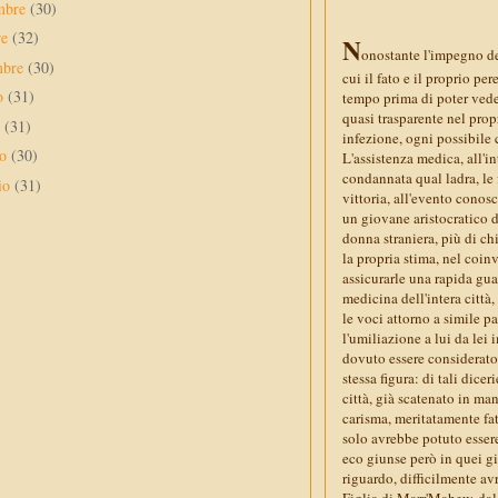
mbre
(30)
re
(32)
N
onostante l'impegno dei
mbre
(30)
cui il fato e il proprio p
to
(31)
tempo prima di poter vedere
quasi trasparente nel propr
o
(31)
infezione, ogni possibile 
no
(30)
L'assistenza medica, all'i
condannata qual ladra, le 
io
(31)
vittoria, all'evento conos
un giovane aristocratico d
donna straniera, più di ch
la propria stima, nel coinv
assicurarle una rapida gu
medicina dell'intera città
le voci attorno a simile p
l'umiliazione a lui da lei
dovuto essere considerato
stessa figura: di tali dicer
città, già scatenato in man
carisma, meritatamente fa
solo avrebbe potuto essere
eco giunse però in quei gi
riguardo, difficilmente av
Figlia di Marr'Mahew, dal 