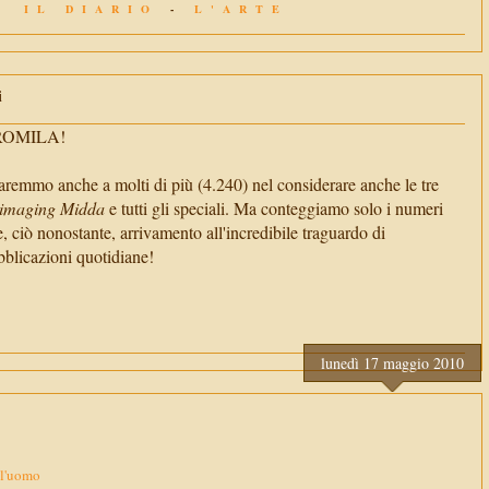
IL DIARIO
-
L'ARTE
i
TROMILA!
aremmo anche a molti di più (4.240) nel considerare anche le tre
imaging Midda
e tutti gli speciali. Ma conteggiamo solo i numeri
e, ciò nonostante, arrivamento all'incredibile traguardo di
cazioni quotidiane!
lunedì 17 maggio 2010
ll'uomo