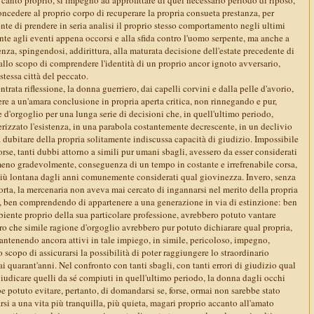
ncedere al proprio corpo di recuperare la propria consueta prestanza, per
nte di prendere in seria analisi il proprio stesso comportamento negli ultimi
te agli eventi appena occorsi e alla sfida contro l'uomo serpente, ma anche a
za, spingendosi, addirittura, alla maturata decisione dell'estate precedente di
allo scopo di comprendere l'identità di un proprio ancor ignoto avversario,
stessa città del peccato.
ntrata riflessione, la donna guerriero, dai capelli corvini e dalla pelle d'avorio,
re a un'amara conclusione in propria aperta critica, non rinnegando e pur,
d'orgoglio per una lunga serie di decisioni che, in quell'ultimo periodo,
rizzato l'esistenza, in una parabola costantemente decrescente, in un declivio
a dubitare della propria solitamente indiscussa capacità di giudizio. Impossibile
, forse, tanti dubbi attorno a simili pur umani sbagli, avessero da esser considerati
 meno gradevolmente, conseguenza di un tempo in costante e irrefrenabile corsa,
più lontana dagli anni comunemente considerati qual giovinezza. Invero, senza
rta, la mercenaria non aveva mai cercato di ingannarsi nel merito della propria
tà, ben comprendendo di appartenere a una generazione in via di estinzione: ben
biente proprio della sua particolare professione, avrebbero potuto vantare
loro che simile ragione d'orgoglio avrebbero pur potuto dichiarare qual propria,
antenendo ancora attivi in tale impiego, in simile, pericoloso, impegno,
o scopo di assicurarsi la possibilità di poter raggiungere lo straordinario
i quarant'anni. Nel confronto con tanti sbagli, con tanti errori di giudizio qual
iudicare quelli da sé compiuti in quell'ultimo periodo, la donna dagli occhi
 potuto evitare, pertanto, di domandarsi se, forse, ormai non sarebbe stato
rarsi a una vita più tranquilla, più quieta, magari proprio accanto all'amato