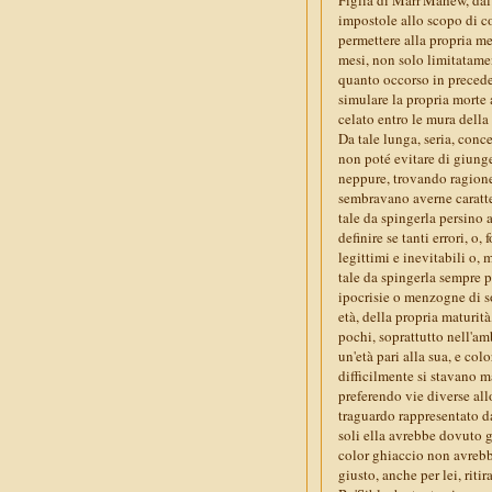
impostole allo scopo di co
permettere alla propria me
mesi, non solo limitatamen
quanto occorso in preceden
simulare la propria morte 
celato entro le mura della 
Da tale lunga, seria, conce
non poté evitare di giunge
neppure, trovando ragione 
sembravano averne caratte
tale da spingerla persino 
definire se tanti errori, o
legittimi e inevitabili o,
tale da spingerla sempre 
ipocrisie o menzogne di so
età, della propria maturi
pochi, soprattutto nell'am
un'età pari alla sua, e co
difficilmente si stavano m
preferendo vie diverse all
traguardo rappresentato da
soli ella avrebbe dovuto g
color ghiaccio non avrebbe
giusto, anche per lei, riti