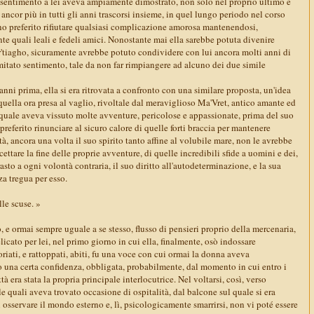
o sentimento a lei aveva ampiamente dimostrato, non solo nel proprio ultimo e
 ancor più in tutti gli anni trascorsi insieme, in quel lungo periodo nel corso
o preferito rifiutare qualsiasi complicazione amorosa mantenendosi,
e quali leali e fedeli amici. Nonostante mai ella sarebbe potuta divenire
ar'tiagho, sicuramente avrebbe potuto condividere con lui ancora molti anni di
imitato sentimento, tale da non far rimpiangere ad alcuno dei due simile
anni prima, ella si era ritrovata a confronto con una similare proposta, un'idea
uella ora presa al vaglio, rivoltale dal meraviglioso Ma'Vret, antico amante ed
quale aveva vissuto molte avventure, pericolose e appassionate, prima del suo
 preferito rinunciare al sicuro calore di quelle forti braccia per mantenere
tà, ancora una volta il suo spirito tanto affine al volubile mare, non le avrebbe
ttare la fine delle proprie avventure, di quelle incredibili sfide a uomini e dei,
rasto a ogni volontà contraria, il suo diritto all'autodeterminazione, e la sua
za tregua per esso.
le scuse. »
 e ormai sempre uguale a se stesso, flusso di pensieri proprio della mercenaria,
licato per lei, nel primo giorno in cui ella, finalmente, osò indossare
iati, e rattoppati, abiti, fu una voce con cui ormai la donna aveva
una certa confidenza, obbligata, probabilmente, dal momento in cui entro i
tà era stata la propria principale interlocutrice. Nel voltarsi, così, verso
le quali aveva trovato occasione di ospitalità, dal balcone sul quale si era
i osservare il mondo esterno e, lì, psicologicamente smarrirsi, non vi poté essere