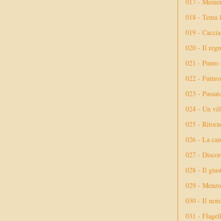
017 - Meme
018 - Tema l
019 - Caccia
020 - Il reg
021 - Punto 
022 - Futuro
023 - Passat
024 - Un vil
025 - Ritorno
026 - La ca
027 - Discor
028 - Il giu
029 - Menzog
030 - Il nem
031 - Flagel