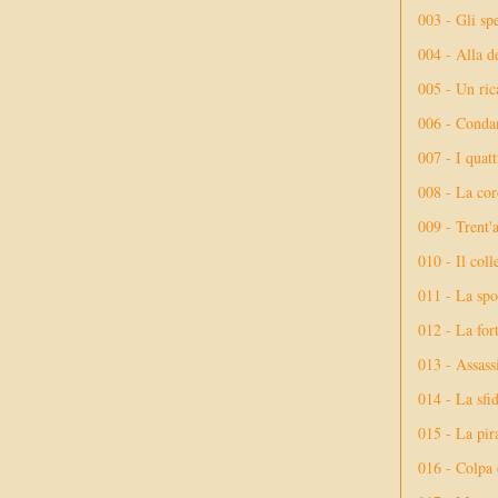
003 - Gli spe
004 - Alla d
005 - Un rica
006 - Conda
007 - I quatt
008 - La cor
009 - Trent'
010 - Il coll
011 - La spo
012 - La fort
013 - Assassi
014 - La sfid
015 - La pir
016 - Colpa 