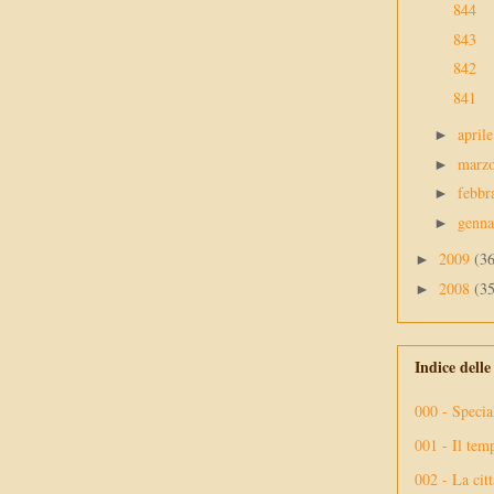
844
843
842
841
april
►
marz
►
febbr
►
genn
►
2009
(3
►
2008
(3
►
Indice dell
000 - Specia
001 - Il tem
002 - La citt