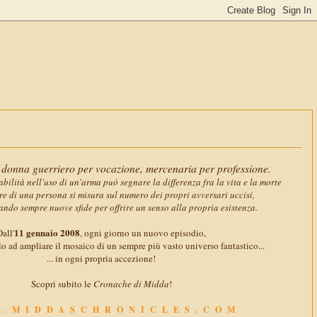
11 gennaio 
donna guerriero per vocazione, mercenaria per professione.
abilità nell'uso di un'arma può segnare la differenza fra la vita e la morte
ore di una persona si misura sul numero dei propri avversari uccisi,
ando sempre nuove sfide per offrire un senso alla propria esistenza.
11 gennaio 2008
all'
, ogni giorno un nuovo episodio,
o ad ampliare il mosaico di un sempre più vasto universo fantastico...
... in ogni propria accezione!
Scopri subito le
Cronache di Midda
!
.MIDDASCHRONICLES.COM