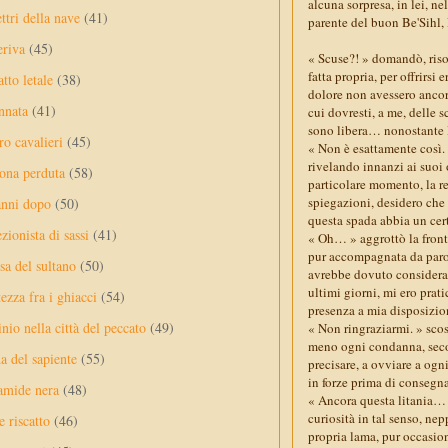
alcuna sorpresa, in lei, n
ttri della nave
(41)
parente del buon Be'Sihl, 
eriva
(45)
« Scuse?! » domandò, riso
fatta propria, per offrirsi
tto letale
(38)
dolore non avessero anco
nnata
(41)
cui dovresti, a me, delle s
sono libera… nonostante l'
ro cavalieri
(45)
« Non è esattamente così. »
rivelando innanzi ai suoi 
ona perduta
(58)
particolare momento, la re
spiegazioni, desidero che 
anni dopo
(50)
questa spada abbia un ce
ezionista di sassi
(41)
« Oh… » aggrottò la fronte
pur accompagnata da parol
sa del sultano
(50)
avrebbe dovuto considerars
ultimi giorni, mi ero prat
ezza fra i ghiacci
(54)
presenza a mia disposizio
nio nella città del peccato
(49)
« Non ringraziarmi. » scos
meno ogni condanna, secon
a del sapiente
(55)
precisare, a ovviare a ogn
in forze prima di consegna
amide nera
(48)
« Ancora questa litania… 
curiosità in tal senso, ne
e riscatto
(46)
propria lama, pur occasion