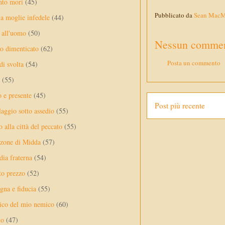
nto mori
(45)
Pubblicato da
Sean Mac
a moglie infedele
(44)
 all'uomo
(50)
Nessun commen
no dimenticato
(62)
Posta un commento
di svolta
(54)
(55)
o e presente
(45)
Post più recente
laggio sotto assedio
(55)
 alla città del peccato
(55)
nzone di Midda
(57)
dia fraterna
(54)
sto prezzo
(52)
na e fiducia
(55)
ico del mio nemico
(60)
lo
(47)