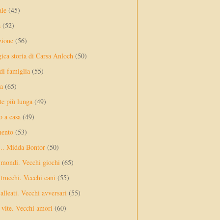
ale
(45)
a
(52)
zione
(56)
gica storia di Carsa Anloch
(50)
 di famiglia
(55)
a
(65)
te più lunga
(49)
o a casa
(49)
mento
(53)
... Midda Bontor
(50)
 mondi. Vecchi giochi
(65)
trucchi. Vecchi cani
(55)
alleati. Vecchi avversari
(55)
vite. Vecchi amori
(60)