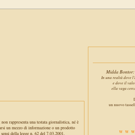
Midda Bontor: 
In una realtà dove l'
e dove il val
ella vaga cerc
D
un nuovo tassell
non rappresenta una testata giornalistica, né è
arsi un mezzo di informazione o un prodotto
WWW
i sensi della legge n. 62 del 7.03.2001.