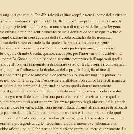
 migliori cerusici di Teh-Eb, tale ella alfine scoprì essere il nome della città in
eregrinare l'avevano sospinta, a Midda Bontor occorse più di una settimana di
 le proprie ferite richiuse sotto uno strato di nuova, sì delicata, sì leggera,
io offrirsi, e pur, indiscutibilmente, pelle, a definire concluso ogni rischio di
complicazione in conseguenza della stupida battaglia da lei ricercata.
nterno della stessa capitale nella quale ella era stata precedentemente
fu assicurata non solo in virtù della propria partecipazione, e indiscussa
ciuto quale Grande Caccia, quanto, ancor più, per l'intervento, il desiderio, di
i nome Be'Gahee, il quale, sebbene sconfitto per primo dall'impeto di quella
iunque altro si era impegnato a dimostrare verso di lei la propria riconoscenza,
olgere tutta l'influenza e la ricchezza della propria famiglia al fine di
arigione e una più che onorevole degenza presso uno dei migliori palazzi di
, se non dell'intera regione. Numerose e maliziose non erano, in effetti, mancate
articolare dimostrazione di gratitudine verso quella donna nonostante
 imposta, chiacchiere secondo le quali l'interesse del giovane nobile avrebbe
 conseguenza di desideri di natura particolarmente licenziosa verso quella
ie, sicuramente utili a intrattenere l'interesse proprio degli abitanti della grande
iera più che fervente, addirittura incontrollata, attorno all'immagine di forza, di
tta propria da quella femmina barbara proveniente da una terra incivile qual
 considerata Kofreya e, in particolare, Kriarya, città del peccato in essa, alcun
orni alla protagonista delle medesime, la quale, anche ove informata a tal
rebbe offerto una qualche particolare reazione esterna al mero divertimento. La
canto proprio, si impegnò ad approfittare di quel necessario periodo di riposo,