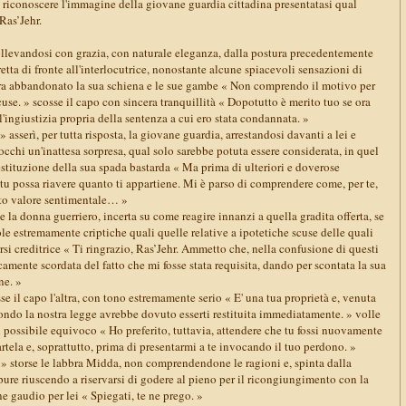
el riconoscere l'immagine della giovane guardia cittadina presentatasi qual
Ras’Jehr.
llevandosi con grazia, con naturale eleganza, dalla postura precedentemente
 eretta di fronte all'interlocutrice, nonostante alcune spiacevoli sensazioni di
ra abbandonato la sua schiena e le sue gambe « Non comprendo il motivo per
cuse. » scosse il capo con sincera tranquillità « Dopotutto è merito tuo se ora
ingiustizia propria della sentenza a cui ero stata condannata. »
 asserì, per tutta risposta, la giovane guardia, arrestandosi davanti a lei e
occhi un'inattesa sorpresa, qual solo sarebbe potuta essere considerata, in quel
stituzione della sua spada bastarda « Ma prima di ulteriori e doverose
tu possa riavere quanto ti appartiene. Mi è parso di comprendere come, per te,
rto valore sentimentale… »
 la donna guerriero, incerta su come reagire innanzi a quella gradita offerta, se
e estremamente criptiche quali quelle relative a ipotetiche scuse delle quali
i creditrice « Ti ringrazio, Ras’Jehr. Ammetto che, nella confusione di questi
icamente scordata del fatto che mi fosse stata requisita, dando per scontata la sua
ne. »
se il capo l'altra, con tono estremamente serio « E' una tua proprietà e, venuta
do la nostra legge avrebbe dovuto esserti restituita immediatamente. » volle
i possibile equivoco « Ho preferito, tuttavia, attendere che tu fossi nuovamente
rtela e, soprattutto, prima di presentarmi a te invocando il tuo perdono. »
» storse le labbra Midda, non comprendendone le ragioni e, spinta dalla
ppure riuscendo a riservarsi di godere al pieno per il ricongiungimento con la
e gaudio per lei « Spiegati, te ne prego. »