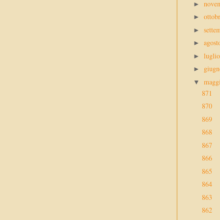
nove
►
ottob
►
sette
►
agos
►
lugli
►
giug
►
magg
▼
871
870
869
868
867
866
865
864
863
862