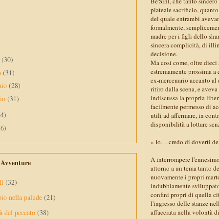
Be'Sihl, che tanto sincer
plateale sacrificio, quanto
del quale entrambi avevan
formalmente, semplicement
madre per i figli dello sh
sincera complicità, di ill
decisione.
e
(30)
Ma così come, oltre dieci 
estremamente prossima a q
o
(31)
ex-mercenario accanto al 
aio
(28)
ritiro dalla scena, e aveva
indiscussa la propria liber
aio
(31)
facilmente permesso di acce
64)
utili ad affermare, in cont
disponibilità a lottare sen
56)
« Io… credo di doverti del
A interrompere l'ennesimo,
e Avventure
attorno a un tema tanto de
nuovamente i propri martor
li
(32)
indubbiamente sviluppato 
confini propri di quella cit
pio nella palude
(21)
l'ingresso delle stanze nel
affacciata nella volontà d
à del peccato
(38)