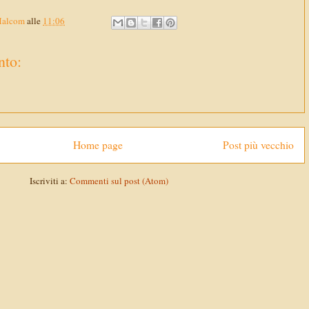
Malcom
alle
11:06
to:
Home page
Post più vecchio
Iscriviti a:
Commenti sul post (Atom)