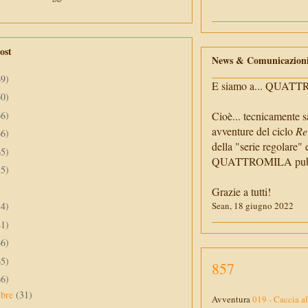
ost
News & Comunicazion
69)
E siamo a... QUAT
60)
66)
Cioè... tecnicamente s
avventure del ciclo
Re
66)
della "serie regolare" 
65)
QUATTROMILA pubbli
55)
Grazie a tutti!
34)
Sean, 18 giugno 2022
41)
66)
65)
857
66)
mbre
(31)
Avventura
019 - Caccia a