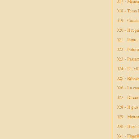
017 - Meme
018 - Tema l
019 - Caccia
020 - Il reg
021 - Punto 
022 - Futuro
023 - Passat
024 - Un vil
025 - Ritorno
026 - La ca
027 - Discor
028 - Il giu
029 - Menzog
030 - Il nem
031 - Flagel