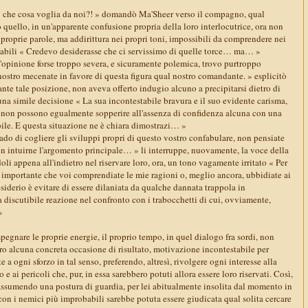
i che cosa voglia da noi?! » domandò Ma'Sheer verso il compagno, qual
o quello, in un'apparente confusione propria della loro interlocutrice, ora non
proprie parole, ma addirittura nei propri toni, impossibili da comprendere nei
ociabili « Credevo desiderasse che ci servissimo di quelle torce… ma… »
opinione forse troppo severa, e sicuramente polemica, trovo purtroppo
 nostro mecenate in favore di questa figura qual nostro comandante. » esplicitò
ante tale posizione, non aveva offerto indugio alcuno a precipitarsi dietro di
una simile decisione « La sua incontestabile bravura e il suo evidente carisma,
, non possono egualmente sopperire all'assenza di confidenza alcuna con una
ile. E questa situazione ne è chiara dimostrazi… »
do di cogliere gli sviluppi propri di questo vostro confabulare, non pensiate
on intuirne l'argomento principale… » li interruppe, nuovamente, la voce della
li appena all'indietro nel riservare loro, ora, un tono vagamente irritato « Per
 importante che voi comprendiate le mie ragioni o, meglio ancora, ubbidiate ai
esiderio è evitare di essere dilaniata da qualche dannata trappola in
 discutibile reazione nel confronto con i trabocchetti di cui, ovviamente,
»
egnare le proprie energie, il proprio tempo, in quel dialogo fra sordi, non
ro alcuna concreta occasione di risultato, motivazione incontestabile per
a ogni sforzo in tal senso, preferendo, altresì, rivolgere ogni interesse alla
o e ai pericoli che, pur, in essa sarebbero potuti allora essere loro riservati. Così,
assumendo una postura di guardia, per lei abitualmente insolita dal momento in
on i nemici più improbabili sarebbe potuta essere giudicata qual solita cercare