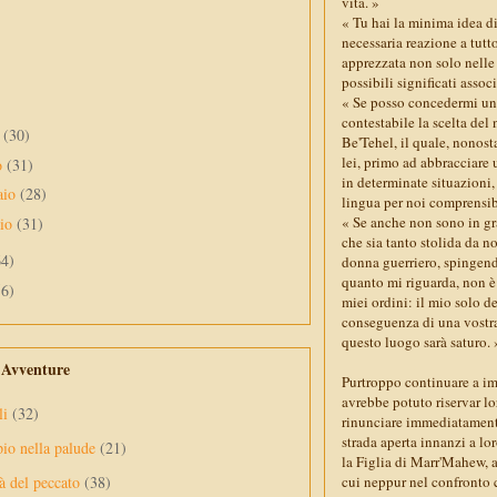
vita. »
« Tu hai la minima idea d
necessaria reazione a tutt
apprezzata non solo nelle 
possibili significati ass
« Se posso concedermi un'
contestabile la scelta del
e
(30)
Be'Tehel, il quale, nonost
lei, primo ad abbracciare 
o
(31)
in determinate situazioni
aio
(28)
lingua per noi comprensib
« Se anche non sono in gra
aio
(31)
che sia tanto stolida da n
64)
donna guerriero, spingendo
quanto mi riguarda, non è
56)
miei ordini: il mio solo d
conseguenza di una vostra
questo luogo sarà saturo. 
e Avventure
Purtroppo continuare a imp
avrebbe potuto riservar lo
li
(32)
rinunciare immediatamente 
strada aperta innanzi a lor
pio nella palude
(21)
la Figlia di Marr'Mahew, 
cui neppur nel confronto c
à del peccato
(38)