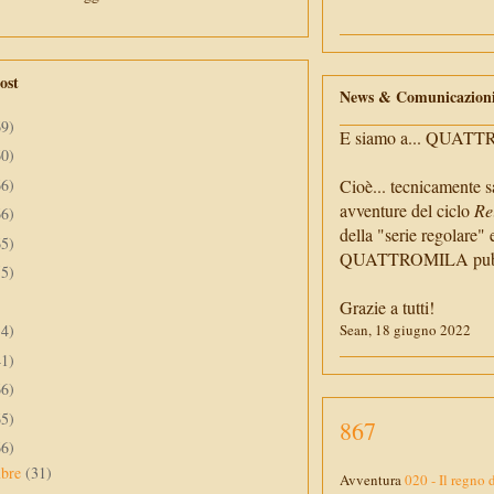
ost
News & Comunicazion
69)
E siamo a... QUAT
60)
66)
Cioè... tecnicamente s
avventure del ciclo
Re
66)
della "serie regolare" 
65)
QUATTROMILA pubbli
55)
Grazie a tutti!
34)
Sean, 18 giugno 2022
41)
66)
65)
867
66)
mbre
(31)
Avventura
020 - Il regno