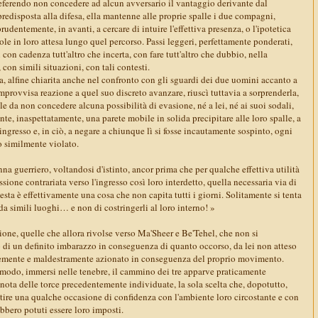
preferendo non concedere ad alcun avversario il vantaggio derivante dal
predisposta alla difesa, ella mantenne alle proprie spalle i due compagni,
udentemente, in avanti, a cercare di intuire l'effettiva presenza, o l'ipotetica
pole in loro attesa lungo quel percorso. Passi leggeri, perfettamente ponderati,
con cadenza tutt'altro che incerta, con fare tutt'altro che dubbio, nella
, con simili situazioni, con tali contesti.
, alfine chiarita anche nel confronto con gli sguardi dei due uomini accanto a
improvvisa reazione a quel suo discreto avanzare, riuscì tuttavia a sorprenderla,
le da non concedere alcuna possibilità di evasione, né a lei, né ai suoi sodali,
e, inaspettatamente, una parete mobile in solida precipitare alle loro spalle, a
ingresso e, in ciò, a negare a chiunque lì si fosse incautamente sospinto, ogni
o similmente violato.
na guerriero, voltandosi d'istinto, ancor prima che per qualche effettiva utilità
ssione contrariata verso l'ingresso così loro interdetto, quella necessaria via di
sta è effettivamente una cosa che non capita tutti i giorni. Solitamente si tenta
 da simili luoghi… e non di costringerli al loro interno! »
zione, quelle che allora rivolse verso Ma'Sheer e Be'Tehel, che non si
 di un definito imbarazzo in conseguenza di quanto occorso, da lei non atteso
temente e maldestramente azionato in conseguenza del proprio movimento.
al modo, immersi nelle tenebre, il cammino dei tre apparve praticamente
nota delle torce precedentemente individuate, la sola scelta che, dopotutto,
tire una qualche occasione di confidenza con l'ambiente loro circostante e con
ebbero potuti essere loro imposti.