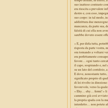
suo inatteso contrasto co
era riuscita a prevalere i
destro e, con esso, impegna
suo corpo: in tal modo, i
addirittura due menzogne, 
mancanza, da parte sua, de
falsità di cui ella non a
sarebbe dovuto essere offer
« E, per dirla tutta, potr
risposta da parte vostra, 
ora tornando a voltarsi ve
era perfettamente consapev
favore… ogni tanto cercate
il capo, sospirando e, ne
su un lato del corridoio, a
E dove, nonostante tutto, 
significato proprio di que
di lei rivolto in direzione
favorevole, verso la qual
« Ehy… ehy… fermi! » li b
cammino già così avviato c
la propria spada con la ma
interdetto… non potete aff