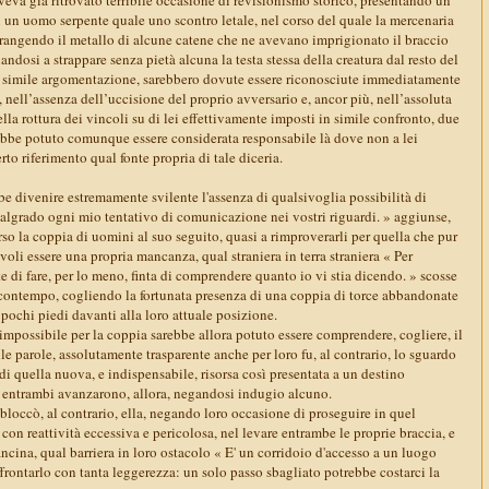
n un uomo serpente quale uno scontro letale, nel corso del quale la mercenaria
nfrangendo il metallo di alcune catene che ne avevano imprigionato il braccio
ndosi a strappare senza pietà alcuna la testa stessa della creatura dal resto del
n simile argomentazione, sarebbero dovute essere riconosciute immediatamente
nell’assenza dell’uccisione del proprio avversario e, ancor più, nell’assoluta
lla rottura dei vincoli su di lei effettivamente imposti in simile confronto, due
vrebbe potuto comunque essere considerata responsabile là dove non a lei
to riferimento qual fonte propria di tale diceria.
ebbe divenire estremamente svilente l'assenza di qualsivoglia possibilità di
malgrado ogni mio tentativo di comunicazione nei vostri riguardi. » aggiunse,
rso la coppia di uomini al suo seguito, quasi a rimproverarli per quella che pur
oli essere una propria mancanza, qual straniera in terra straniera « Per
 di fare, per lo meno, finta di comprendere quanto io vi stia dicendo. » scosse
l contempo, cogliendo la fortunata presenza di una coppia di torce abbandonate
 pochi piedi davanti alla loro attuale posizione.
impossibile per la coppia sarebbe allora potuto essere comprendere, cogliere, il
lle parole, assolutamente trasparente anche per loro fu, al contrario, lo sguardo
 di quella nuova, e indispensabile, risorsa così presentata a un destino
e entrambi avanzarono, allora, negandosi indugio alcuno.
loccò, al contrario, ella, negando loro occasione di proseguire in quel
on reattività eccessiva e pericolosa, nel levare entrambe le proprie braccia, e
ncina, qual barriera in loro ostacolo « E' un corridoio d'accesso a un luogo
rontarlo con tanta leggerezza: un solo passo sbagliato potrebbe costarci la