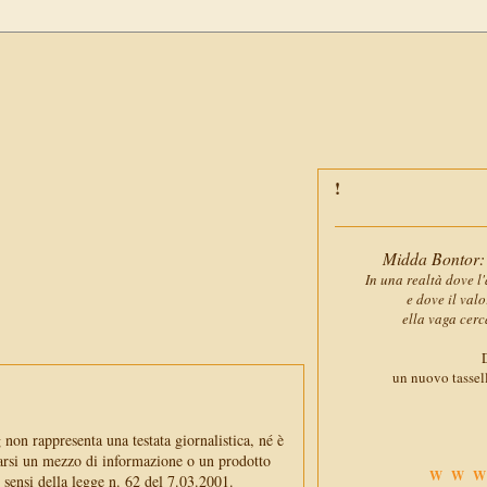
Midda Bontor: 
In una realtà dove l'
e dove il val
ella vaga cerc
D
un nuovo tassell
non rappresenta una testata giornalistica, né è
arsi un mezzo di informazione o un prodotto
WWW
i sensi della legge n. 62 del 7.03.2001.