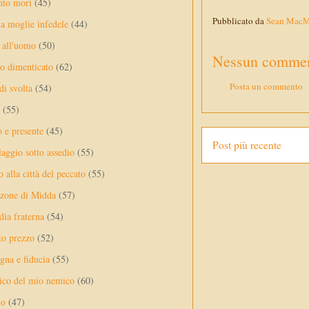
nto mori
(45)
Pubblicato da
Sean Mac
a moglie infedele
(44)
 all'uomo
(50)
Nessun commen
no dimenticato
(62)
Posta un commento
di svolta
(54)
(55)
o e presente
(45)
Post più recente
laggio sotto assedio
(55)
 alla città del peccato
(55)
nzone di Midda
(57)
dia fraterna
(54)
sto prezzo
(52)
na e fiducia
(55)
ico del mio nemico
(60)
lo
(47)