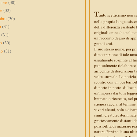
mbre
(30)
re
(32)
T
anto scetticismo non s
mbre
(30)
nella propria lunga esiste
to
(31)
della differenza esistente f
originali cronache nel meri
o
(31)
un racconto degno di appar
no
(30)
grandi eroi.
Il suo stesso nome, per pr
io
(31)
dimostrazione di tale uman
usualmente sospinte al li
puntualmente rielaborate 
arricchite di descrizioni 
volta, surreale. La notizi
scontro con un pur terrib
di porto in porto, di loc
un’impresa dai toni leggen
bramato o ricercato, nel p
strenua caccia, al termine
viveri alcuni, sola e disar
simili creature, sterminat
grottescamente distanti d
possibilità di maturare re
natura. Persino la sua ult
tempo attuale, in effetti,