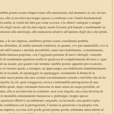
arebbe potuto essere rimproverato alla mercenaria, dal momento in cui, invero,
nza, ella si era ritrovata troppo spesso a confronto con i limiti fondamentali
ra realtà, la verità dei fatti per come occorsi, e le altresì variegate e sempre
to degli stessi, tali da stravolgere anche l'evento più banale e trasformarlo in
tenere alla mitologia, alle narrazioni relative all'operato degli dei e dei primi,
imo, e le sue imprese, sarebbero potute essere considerate perfetta
a abitudine, di simile naturale tendenza, in quanto, ove pur ammirabili, ove sì
mite dell’umana e mortale possibilità, erano inevitabilmente, costantemente,
dalla fantasia popolare, con l’aggiunta perenne di nuovi dettagli, venendo
tali da trasformare qualsiasi realtà in qualcosa di completamente diverso e, ogni
a di un usuale, per quanto tale termine sarebbe potuto apparire provocatorio,
ile avversario quale, a esempio, un ippocampo, era rimbalzata immediatamente
anda in locanda, di equipaggio in equipaggio, assumendo la forma di in
dari ancor prima che uno scontro assolutamente casuale e tutt'altro che da lei
roporla, in ciò, qual coraggiosa, eroica e indomabile protagonista di una
 della quale, dopo settimane trascorse in mare senza né acqua potabile, né
mata, ella si era ritrovata in contrasto, non a un singolo, ma a una dozzina di
e in modalità estremamente fantasiose e, purtroppo, troppo spesso
a qualsiasi effettivo accadimento, negando, in tal modo, una qualsivoglia
ale confidenza con la protagonista, l’eroina in questione e la propria vera
ima impresa, occorsa solo pochi giorni prima, poche settimane antecedenti al
 aveva già ritrovato terribile occasione di revisionismo storico, presentando un