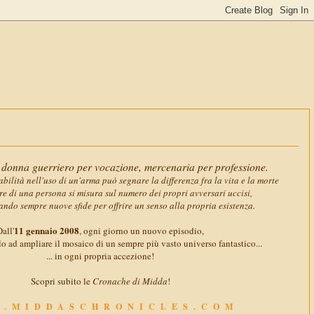
11 gennaio
donna guerriero per vocazione, mercenaria per professione.
abilità nell'uso di un'arma può segnare la differenza fra la vita e la morte
ore di una persona si misura sul numero dei propri avversari uccisi,
ando sempre nuove sfide per offrire un senso alla propria esistenza.
11 gennaio 2008
all'
, ogni giorno un nuovo episodio,
o ad ampliare il mosaico di un sempre più vasto universo fantastico...
... in ogni propria accezione!
Scopri subito le
Cronache di Midda
!
.MIDDASCHRONICLES.COM