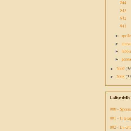
844
843
842
841
april
►
marz
►
febbr
►
genn
►
2009
(3
►
2008
(3
►
Indice dell
000 - Specia
001 - Il tem
002 - La citt