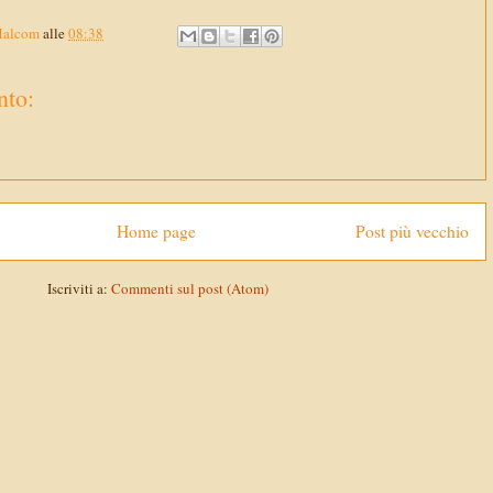
Malcom
alle
08:38
to:
Home page
Post più vecchio
Iscriviti a:
Commenti sul post (Atom)