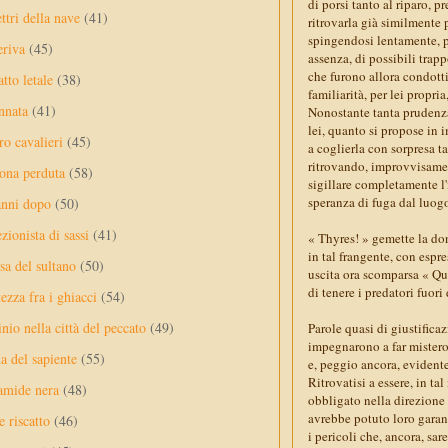
di porsi tanto al riparo, 
ttri della nave
(41)
ritrovarla già similmente 
spingendosi lentamente, pr
eriva
(45)
assenza, di possibili trap
che furono allora condotti 
tto letale
(38)
familiarità, per lei propria
nnata
(41)
Nonostante tanta prudenza
lei, quanto si propose in 
ro cavalieri
(45)
a coglierla con sorpresa ta
ritrovando, improvvisament
ona perduta
(58)
sigillare completamente l'
speranza di fuga dal luog
anni dopo
(50)
ezionista di sassi
(41)
« Thyres! » gemette la don
in tal frangente, con espre
sa del sultano
(50)
uscita ora scomparsa « Que
di tenere i predatori fuori
ezza fra i ghiacci
(54)
nio nella città del peccato
(49)
Parole quasi di giustifica
impegnarono a far mistero
a del sapiente
(55)
e, peggio ancora, eviden
Ritrovatisi a essere, in t
amide nera
(48)
obbligato nella direzione 
avrebbe potuto loro garan
e riscatto
(46)
i pericoli che, ancora, sar