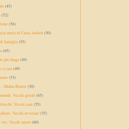
ale
(45)
a
(52)
zione
(56)
gica storia di Carsa Anloch
(50)
 di famiglia
(55)
a
(65)
te più lunga
(49)
o a casa
(49)
mento
(53)
... Midda Bontor
(50)
 mondi. Vecchi giochi
(65)
trucchi. Vecchi cani
(55)
alleati. Vecchi avversari
(55)
vite. Vecchi amori
(60)