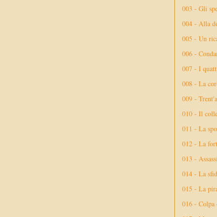
003 - Gli spe
004 - Alla d
005 - Un rica
006 - Conda
007 - I quatt
008 - La cor
009 - Trent'
010 - Il coll
011 - La spo
012 - La fort
013 - Assassi
014 - La sfid
015 - La pir
016 - Colpa 