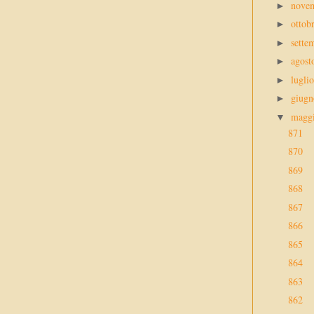
nove
►
ottob
►
sette
►
agos
►
lugli
►
giug
►
magg
▼
871
870
869
868
867
866
865
864
863
862