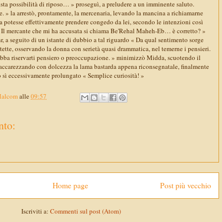
usta possibilità di riposo… » proseguì, a preludere a un imminente saluto.
e. » la arrestò, prontamente, la mercenaria, levando la mancina a richiamarne
la potesse effettivamente prendere congedo da lei, secondo le intenzioni così
 Il mercante che mi ha accusata si chiama Be'Rehal Maheh-Eb… è corretto? »
, a seguito di un istante di dubbio a tal riguardo « Da qual sentimento sorge
ette, osservando la donna con serietà quasi drammatica, nel temerne i pensieri.
bba riservarti pensiero o preoccupazione. » minimizzò Midda, scuotendo il
, accarezzando con dolcezza la lama bastarda appena riconsegnatale, finalmente
o sì eccessivamente prolungato « Semplice curiosità! »
Malcom
alle
09:57
to:
Home page
Post più vecchio
Iscriviti a:
Commenti sul post (Atom)