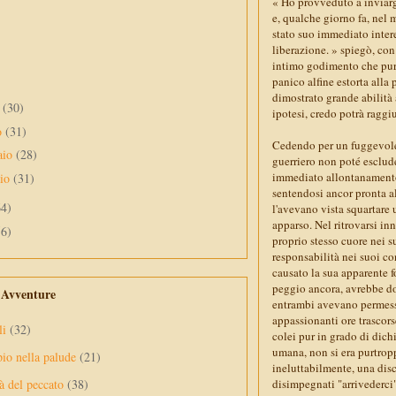
« Ho provveduto a inviargl
e, qualche giorno fa, nel 
stato suo immediato intere
liberazione. » spiegò, con
intimo godimento che pur 
panico alfine estorta alla
dimostrato grande abilità 
e
(30)
ipotesi, credo potrà raggi
o
(31)
Cedendo per un fuggevole 
aio
(28)
guerriero non poté escluder
immediato allontanamento d
aio
(31)
sentendosi ancor pronta a
64)
l'avevano vista squartare 
apparso. Nel ritrovarsi in
56)
proprio stesso cuore nei s
responsabilità nei suoi c
causato la sua apparente f
peggio ancora, avrebbe do
e Avventure
entrambi avevano permesso 
appassionanti ore trascors
li
(32)
colei pur in grado di dich
umana, non si era purtrop
pio nella palude
(21)
ineluttabilmente, una disc
disimpegnati "arrivederci"
à del peccato
(38)