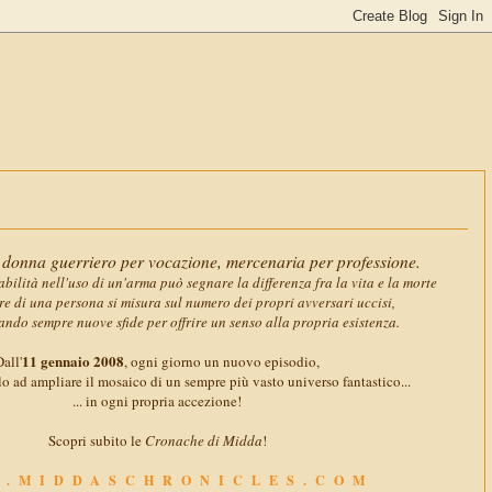
11 gennaio
donna guerriero per vocazione, mercenaria per professione.
abilità nell'uso di un'arma può segnare la differenza fra la vita e la morte
ore di una persona si misura sul numero dei propri avversari uccisi,
ando sempre nuove sfide per offrire un senso alla propria esistenza.
11 gennaio 2008
all'
, ogni giorno un nuovo episodio,
o ad ampliare il mosaico di un sempre più vasto universo fantastico...
... in ogni propria accezione!
Scopri subito le
Cronache di Midda
!
.MIDDASCHRONICLES.COM