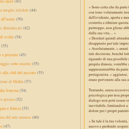
nto mori
(45)
« Sono certa che da parte
a moglie infedele
(44)
con tono volutamente ironi
dell'evidente, aperta e mer
 all'uomo
(50)
costretta a rifiutare quest
purtroppo, non gliene abb
no dimenticato
(62)
dalla sua vita… »
di svolta
(54)
« Desideri quindi attende
disappunto per tale improv
(55)
« Assolutamente. » annuì l
tale decisione, benché tut
o e presente
(45)
riguardo di una possibile 
laggio sotto assedio
(55)
propria dimora, vorrebbe a
rappresenterebbe da parte
 alla città del peccato
(55)
protagonista. » aggiunse, 
erano pervenute alla sua a
nzone di Midda
(57)
Tentando, senza eccessivo 
dia fraterna
(54)
psicologica pur resa propr
sto prezzo
(52)
dialogo non poté essere of
inevitabile, limitandosi a 
na e fiducia
(55)
dolore per i propri parenti
ico del mio nemico
(60)
« Se tale è la tua volontà
lo
(47)
nuovo e profondo sospiro «