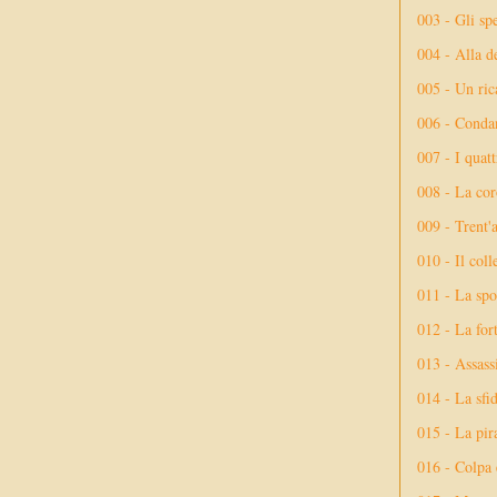
003 - Gli spe
004 - Alla d
005 - Un rica
006 - Conda
007 - I quatt
008 - La cor
009 - Trent'
010 - Il coll
011 - La spo
012 - La fort
013 - Assassi
014 - La sfid
015 - La pir
016 - Colpa 