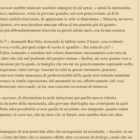
 tua non sarebbe mancato assoluto impegno in tal senso. » annuì la mercenaria,
co, malizioso, verso la giovane guardia, nel non poter evitare, al di là
itata ostilità riservatale, di apprezzare lo stile sì dimostrato « Tuttavia, mi trovo
a ipotesi, ove non desidero arrecare offesa al tuo parente più di quanto,
ia già abbondantemente riservata in questi ultimi mesi, con la mia assenza
rlo?! » domandò Ras’Jehr, storcendo le labbra verso il basso, con evidente
visa svolta, per quel colpo di scena sì sgradito « Sei certa di ciò? »
'altra, tornando a sorridere nel volersi dimostrare sinceramente convinta da
t'altro che tale nel profondo del proprio intimo « Inoltre, mi sono giunte voci a
missione per la quale, la famiglia che ora mi sta generosamente ospitando nella
cquistare i miei servigi: lasciare la città in questo momento, pertanto,
 mia una totale mancanza di professionalità della quale non intendo rendermi
verace in simile esposizione, dal momento in cui, effettivamente, tali voci
ttenzione, ritrovando, in lei, una concreta occasione di interesse.
successo, di dissimulare la reale irritazione per quella nuova vittoria
ia da parte della mercenaria, alla giovane shar'tiagha sua controparte in quel
ferta altra possibilità se non quella di accettare, suo malgrado, quanto ormai
sperare, in cuor suo, che da tutto ciò, in futuro, non sarebbe derivato altro
.
, immagino di non poter fare altro che rassegnarmi ad accettarla. » decretò, in un
 Certa del fatto che ci saranno offerte altre occasioni di dialogo, credo che sia