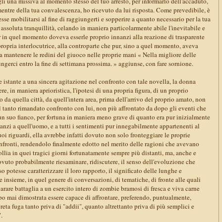
i una missiva al momento stesso del tuo arresto, per informarlo dell'accaduto,
mentre della tua convalescenza, ho ricevuto da lui risposta. Come prevedibile, è
sse mobilitarsi al fine di raggiungerti e sopperire a quanto necessario per la tua
 assoluta tranquillità, celando in maniera particolarmente abile l'inevitabile e
in quel momento doveva esserle proprio innanzi alla reazione di trasparente
 propria interlocutrice, alla controparte che pur, sino a quel momento, aveva
a mantenere le redini del giuoco nelle proprie mani « Nella migliore delle
ungerci entro la fine di settimana prossima. » aggiunse, con fare sornione.
istante a una sincera agitazione nel confronto con tale novella, la donna
e, in maniera aprioristica, l'ipotesi di una propria figura, di un proprio
a quella città, da quell'intera area, prima dell'arrivo del proprio amato, non
l tanto rimandato confronto con lui, non più affrontato da dopo gli eventi che
un suo fianco, per fortuna in maniera meno grave di quanto era pur inizialmente
nanzi a quell'uomo, e a tutti i sentimenti pur innegabilmente appartenenti al
uoi riguardi, ella avrebbe infatti dovuto non solo fronteggiare le proprie
onfronti, rendendolo finalmente edotto nel merito delle ragioni che avevano
ollia in quei tragici giorni fortunatamente sempre più distanti, ma, anche e
vuto probabilmente riesaminare, ridiscutere, il senso dell'evoluzione che
potesse caratterizzare il loro rapporto, il significato delle lunghe e
e insieme, in quel genere di conversazioni, di tematiche, di fronte alle quali
iarare battaglia a un esercito intero di zombie bramosi di fresca e viva carne
po mai dimostrata essere capace di affrontare, preferendo, puntualmente,
reta fuga tanto priva di "addii", quanto altrettanto priva di più semplici e
.