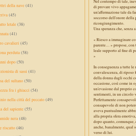
Nel contempo di tale, ine
ttri della nave
(41)
di provare vivo appagament
un'affermazione tale da far
eriva
(45)
soccorso dell'onore della 
ricongiungimento.
tto letale
(38)
Una speranza che, senza a
nnata
(41)
« Riesco a immaginare come
ro cavalieri
(45)
parente… » propose, con to
leale supporto al fine di p
ona perduta
(58)
»
anni dopo
(50)
In conseguenza a tutte le 
ezionista di sassi
(41)
convalescenza, di riposo f
della donna dagli occhi co
sa del sultano
(50)
occasione, così come in og
un'evasione dal proprio co
ezza fra i ghiacci
(54)
sentimenti, in un circolo 
nio nella città del peccato
(49)
Perfettamente consapevole 
consapevole di non potersi
a del sapiente
(55)
aveva puntualmente abbracc
alla propria sfera emotiva
amide nera
(48)
dopo quanto, comunque, egl
anche, banalmente, qual s
e riscatto
(46)
verso di lui.