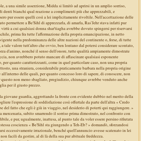
role, a una simile asserzione, Midda si limitò ad aprirsi in un amplio sorriso,
di denti bianchi qual reazione a complimenti più che apprezzabili, e
ero pur essere quelli così a lei implicitamente rivoltile. Nell'accettazione delle
to permettere a Be'Sihl di apprezzarla, di amarla, Ras’Jehr stava infatti pur
e virtù a cui qualsiasi donna shar'tiagha avrebbe dovuto spingersi per riservarsi
chile, prima fra tutte l'affermazione della propria emancipazione, in netto
igente nella predominanza delle altre nazioni del continente o, forse, di tutte
ò, a tale valore tutt'altro che ovvio, ben lontano dal potersi considerare scontato,
 forza d'animo, nonché il senso dell'onore, tutte qualità ampiamente dimostrate
ccia, non avrebbero potuto mancare di affascinare qualsiasi esponente
, per quanto caratterizzanti, come in quel particolare caso, non una propria
tosto, una straniera, considerabile praticamente barbara nella propria origine
e all'interno delle quali, per quanto concesso loro di sapere, di conoscere, non
er questo non meno sbagliato, pregiudizio, chiunque avrebbe venduto anche
glia per il giusto prezzo.
la giovane guardia, aggrottando la fronte con evidente dubbio nel merito della
gliere l'espressione di soddisfazione così offertale da parte dell'altra « Credo
pe del fatto che egli è giù in viaggio, nel desiderio di poterti qui raggiungere. »
a mercenaria, subito smarrendo il sorriso prima dimostrato, nel confronto con
ibile, e pur, ugualmente, inattesa, al punto tale da voler essere persino rifiutata
a stessa coscienza « Be'Sihl sta giungendo a Teh-Eb? » domandò, sforzandosi
arsi eccessivamente irrazionale, benché quell'annuncio avesse scatenato in lei
on facili da gestire, al di là della sua pur abituale freddezza.