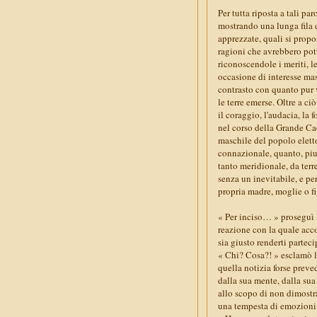
Per tutta riposta a tali pa
mostrando una lunga fila 
apprezzate, quali si propos
ragioni che avrebbero potu
riconoscendole i meriti, l
occasione di interesse mas
contrasto con quanto pur v
le terre emerse. Oltre a ci
il coraggio, l'audacia, la
nel corso della Grande Ca
maschile del popolo eletto
connazionale, quanto, piut
tanto meridionale, da terr
senza un inevitabile, e p
propria madre, moglie o fi
« Per inciso… » proseguì 
reazione con la quale acco
sia giusto renderti parteci
« Chi? Cosa?! » esclamò l
quella notizia forse preved
dalla sua mente, dalla su
allo scopo di non dimostr
una tempesta di emozioni n