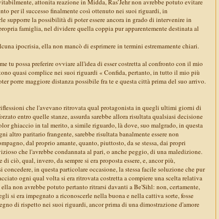
vitabilmente, attonita reazione in Midda, Ras’Jehr non avrebbe potuto evitare
o per il successo finalmente così ottenuto nei suoi riguardi, in
le supporre la possibilità di poter essere ancora in grado di intervenire in
propria famiglia, nel dividere quella coppia pur apparentemente destinata al
lcuna ipocrisia, ella non mancò di esprimere in termini estremamente chiari.
 tu possa preferire ovviare all'idea di esser costretta al confronto con il mio
no quasi complice nei suoi riguardi « Confida, pertanto, in tutto il mio più
oter porre maggiore distanza possibile fra te e questa città prima del suo arrivo.
riflessioni che l'avevano ritrovata qual protagonista in quegli ultimi giorni di
orzato entro quelle stanze, assurda sarebbe allora risultata qualsiasi decisione
lor ghiaccio in tal merito, a simile riguardo, là dove, suo malgrado, in questa
ni altro paritario frangente, sarebbe risultata banalmente essere non
mpagno, dal proprio amante, quanto, piuttosto, da se stessa, dai propri
vizioso che l'avrebbe condannata al pari, o anche peggio, di una maledizione.
di ciò, qual, invero, da sempre si era proposta essere, e, ancor più,
 concedere, in questa particolare occasione, la stessa facile soluzione che pur
iato ogni qual volta si era ritrovata costretta a compiere una scelta relativa
, ella non avrebbe potuto pertanto ritrarsi davanti a Be'Sihl: non, certamente,
i si era impegnato a riconoscerle nella buona e nella cattiva sorte, fosse
egno di rispetto nei suoi riguardi, ancor prima di una dimostrazione d'amore