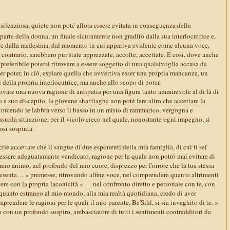
silenziosa, quiete non poté allora essere evitata in conseguenza della
arte della donna, un finale sicuramente non gradito dalla sua interlocutrice e,
tare dalla medesima, dal momento in cui appariva evidente come alcuna voce,
 contrario, sarebbero pur state apprezzate, accolte, accettate. E così, dove anche
 preferibile potersi ritrovare a essere soggetto di una qualsivoglia accusa da
 per poter, in ciò, espiare quella che avvertiva esser una propria mancanza, un
i della propria interlocutrice, ma anche allo scopo di poter,
vare una nuova ragione di antipatia per una figura tanto ammirevole al di là di
 a suo discapito, la giovane shar'tiagha non poté fare altro che accettare la
storcendo le labbra verso il basso in un misto di rammarico, vergogna e
assurda situazione, per il vicolo cieco nel quale, nonostante ogni impegno, si
così sospinta.
ile accettare che il sangue di due esponenti della mia famiglia, di cui ti sei
essere adeguatamente vendicato, ragione per la quale non potrò mai evitare di
mio animo, nel profondo del mio cuore, disprezzo per l'orrore che la tua stessa
presenta… » premesse, ritrovando alfine voce, nel comprendere quanto altrimenti
stere con la propria laconicità « … nel confronto diretto e personale con te, con
 quanto estraneo al mio mondo, alla mia realtà quotidiana, credo di aver
prendere le ragioni per le quali il mio parente, Be'Sihl, si sia invaghito di te. »
 con un profondo sospiro, ambasciatore di tutti i sentimenti contradditori da