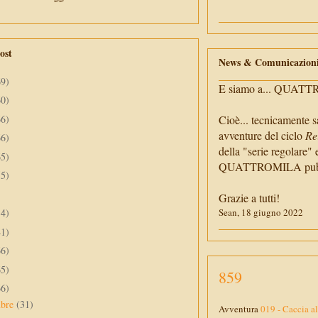
ost
News & Comunicazion
69)
E siamo a... QUAT
60)
66)
Cioè... tecnicamente s
avventure del ciclo
Re
66)
della "serie regolare" 
65)
QUATTROMILA pubbli
55)
Grazie a tutti!
34)
Sean, 18 giugno 2022
41)
66)
65)
859
66)
mbre
(31)
Avventura
019 - Caccia a