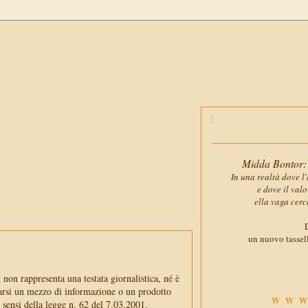
Midda Bontor: 
In una realtà dove l'
e dove il val
ella vaga cerc
D
un nuovo tassell
non rappresenta una testata giornalistica, né è
arsi un mezzo di informazione o un prodotto
WWW
i sensi della legge n. 62 del 7.03.2001.