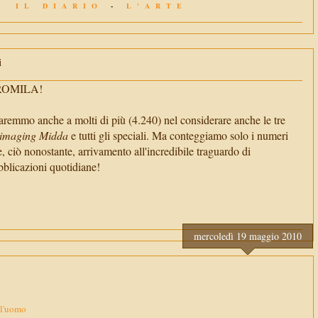
IL DIARIO
-
L'ARTE
i
TROMILA!
aremmo anche a molti di più (4.240) nel considerare anche le tre
imaging Midda
e tutti gli speciali. Ma conteggiamo solo i numeri
e, ciò nonostante, arrivamento all'incredibile traguardo di
cazioni quotidiane!
mercoledì 19 maggio 2010
ll'uomo