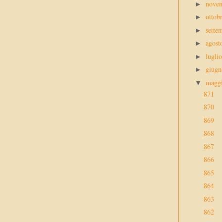
nove
►
ottob
►
sette
►
agos
►
lugli
►
giug
►
magg
▼
871
870
869
868
867
866
865
864
863
862