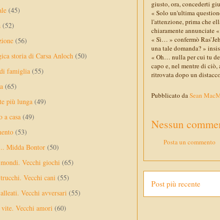
giusto, ora, concederti gi
ale
(45)
« Solo un'ultima question
l'attenzione, prima che el
a
(52)
chiaramente annunciate «
« Sì… » confermò Ras’Jehr
zione
(56)
una tale domanda? » insist
gica storia di Carsa Anloch
(50)
« Oh… nulla per cui tu de
capo e, nel mentre di ciò
 di famiglia
(55)
ritrovata dopo un distacc
a
(65)
Pubblicato da
Sean Mac
te più lunga
(49)
o a casa
(49)
Nessun commen
mento
(53)
Posta un commento
... Midda Bontor
(50)
 mondi. Vecchi giochi
(65)
trucchi. Vecchi cani
(55)
Post più recente
alleati. Vecchi avversari
(55)
vite. Vecchi amori
(60)