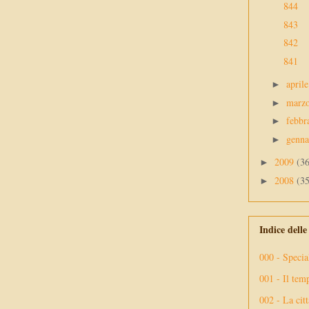
844
843
842
841
april
►
marz
►
febbr
►
genn
►
2009
(3
►
2008
(3
►
Indice dell
000 - Specia
001 - Il tem
002 - La citt