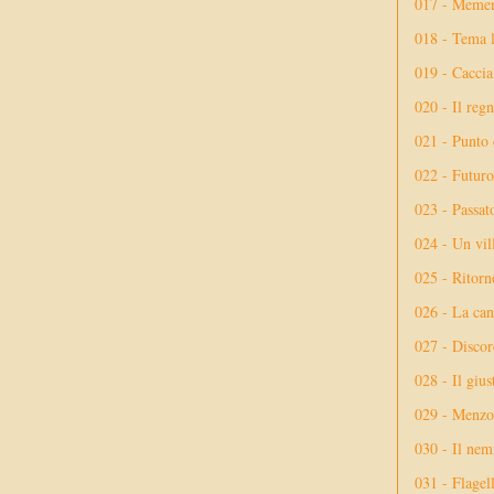
017 - Meme
018 - Tema l
019 - Caccia
020 - Il reg
021 - Punto 
022 - Futuro
023 - Passat
024 - Un vil
025 - Ritorno
026 - La ca
027 - Discor
028 - Il giu
029 - Menzog
030 - Il nem
031 - Flagel