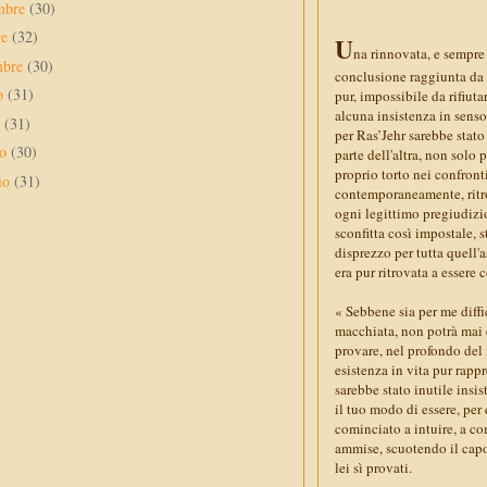
mbre
(30)
re
(32)
U
na rinnovata, e sempre 
mbre
(30)
conclusione raggiunta da p
to
(31)
pur, impossibile da rifiu
alcuna insistenza in senso
o
(31)
per Ras’Jehr sarebbe stato
no
(30)
parte dell'altra, non solo
proprio torto nei confront
io
(31)
contemporaneamente, ritro
ogni legittimo pregiudizio
sconfitta così impostale, 
disprezzo per tutta quell'
era pur ritrovata a essere 
« Sebbene sia per me diffic
macchiata, non potrà mai 
provare, nel profondo del 
esistenza in vita pur rap
sarebbe stato inutile insi
il tuo modo di essere, per
cominciato a intuire, a com
ammise, scuotendo il capo
lei sì provati.