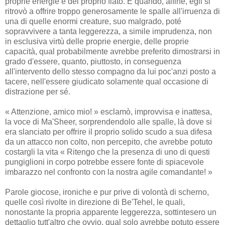
proprie energie e del proprio fiato. E quando, alfine, egli si
ritrovò a offrire troppo generosamente le spalle all'irruenza di
una di quelle enormi creature, suo malgrado, poté
sopravvivere a tanta leggerezza, a simile imprudenza, non
in esclusiva virtù delle proprie energie, delle proprie
capacità, qual probabilmente avrebbe preferito dimostrarsi in
grado d'essere, quanto, piuttosto, in conseguenza
all'intervento dello stesso compagno da lui poc'anzi posto a
tacere, nell'essere giudicato solamente qual occasione di
distrazione per sé.
« Attenzione, amico mio! » esclamò, improvvisa e inattesa,
la voce di Ma'Sheer, sorprendendolo alle spalle, là dove si
era slanciato per offrire il proprio solido scudo a sua difesa
da un attacco non colto, non percepito, che avrebbe potuto
costargli la vita « Ritengo che la presenza di uno di questi
pungiglioni in corpo potrebbe essere fonte di spiacevole
imbarazzo nel confronto con la nostra agile comandante! »
Parole giocose, ironiche e pur prive di volontà di scherno,
quelle così rivolte in direzione di Be'Tehel, le quali,
nonostante la propria apparente leggerezza, sottintesero un
dettaglio tutt'altro che ovvio, qual solo avrebbe potuto essere