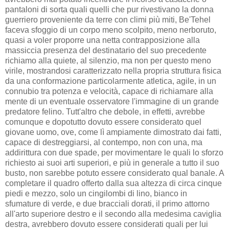
pantaloni di sorta quali quelli che pur rivestivano la donna
guerriero proveniente da terre con climi più miti, Be'Tehel
faceva sfoggio di un corpo meno scolpito, meno nerboruto,
quasi a voler proporre una netta contrapposizione alla
massiccia presenza del destinatario del suo precedente
richiamo alla quiete, al silenzio, ma non per questo meno
virile, mostrandosi caratterizzato nella propria struttura fisica
da una conformazione particolarmente atletica, agile, in un
connubio tra potenza e velocità, capace di richiamare alla
mente di un eventuale osservatore l'immagine di un grande
predatore felino. Tutt'altro che debole, in effetti, avrebbe
comunque e dopotutto dovuto essere considerato quel
giovane uomo, ove, come lì ampiamente dimostrato dai fatti,
capace di destreggiarsi, al contempo, non con una, ma
addirittura con due spade, per movimentare le quali lo sforzo
richiesto ai suoi arti superiori, e più in generale a tutto il suo
busto, non sarebbe potuto essere considerato qual banale. A
completare il quadro offerto dalla sua altezza di circa cinque
piedi e mezzo, solo un cingilombi di lino, bianco in
sfumature di verde, e due bracciali dorati, il primo attorno
all'arto superiore destro e il secondo alla medesima caviglia
destra, avrebbero dovuto essere considerati quali per lui