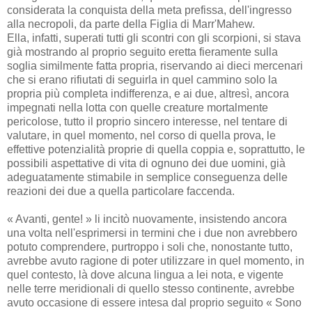
considerata la conquista della meta prefissa, dell'ingresso
alla necropoli, da parte della Figlia di Marr'Mahew.
Ella, infatti, superati tutti gli scontri con gli scorpioni, si stava
già mostrando al proprio seguito eretta fieramente sulla
soglia similmente fatta propria, riservando ai dieci mercenari
che si erano rifiutati di seguirla in quel cammino solo la
propria più completa indifferenza, e ai due, altresì, ancora
impegnati nella lotta con quelle creature mortalmente
pericolose, tutto il proprio sincero interesse, nel tentare di
valutare, in quel momento, nel corso di quella prova, le
effettive potenzialità proprie di quella coppia e, soprattutto, le
possibili aspettative di vita di ognuno dei due uomini, già
adeguatamente stimabile in semplice conseguenza delle
reazioni dei due a quella particolare faccenda.
« Avanti, gente! » li incitò nuovamente, insistendo ancora
una volta nell'esprimersi in termini che i due non avrebbero
potuto comprendere, purtroppo i soli che, nonostante tutto,
avrebbe avuto ragione di poter utilizzare in quel momento, in
quel contesto, là dove alcuna lingua a lei nota, e vigente
nelle terre meridionali di quello stesso continente, avrebbe
avuto occasione di essere intesa dal proprio seguito « Sono