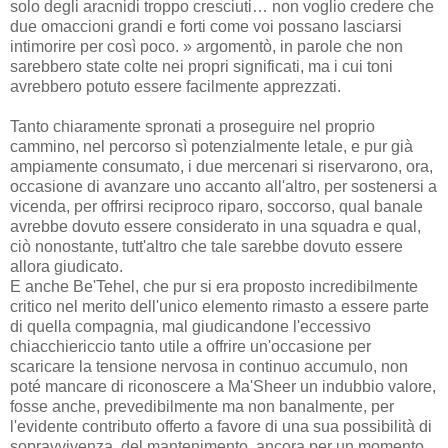
solo degli aracnidi troppo cresciuti… non voglio credere che
due omaccioni grandi e forti come voi possano lasciarsi
intimorire per così poco. » argomentò, in parole che non
sarebbero state colte nei propri significati, ma i cui toni
avrebbero potuto essere facilmente apprezzati.
Tanto chiaramente spronati a proseguire nel proprio
cammino, nel percorso sì potenzialmente letale, e pur già
ampiamente consumato, i due mercenari si riservarono, ora,
occasione di avanzare uno accanto all'altro, per sostenersi a
vicenda, per offrirsi reciproco riparo, soccorso, qual banale
avrebbe dovuto essere considerato in una squadra e qual,
ciò nonostante, tutt'altro che tale sarebbe dovuto essere
allora giudicato.
E anche Be'Tehel, che pur si era proposto incredibilmente
critico nel merito dell'unico elemento rimasto a essere parte
di quella compagnia, mal giudicandone l'eccessivo
chiacchiericcio tanto utile a offrire un'occasione per
scaricare la tensione nervosa in continuo accumulo, non
poté mancare di riconoscere a Ma'Sheer un indubbio valore,
fosse anche, prevedibilmente ma non banalmente, per
l'evidente contributo offerto a favore di una sua possibilità di
sopravvivenza, del mantenimento, ancora per un momento,