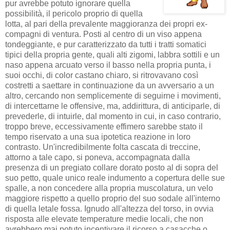
pur avrebbe potuto ignorare quella
possibilità, il pericolo proprio di quella
lotta, al pari della prevalente maggioranza dei propri ex-
compagni di ventura. Posti al centro di un viso appena
tondeggiante, e pur caratterizzato da tutti i tratti somatici
tipici della propria gente, quali alti zigomi, labbra sottili e un
naso appena arcuato verso il basso nella propria punta, i
suoi occhi, di color castano chiaro, si ritrovavano così
costretti a saettare in continuazione da un avversario a un
altro, cercando non semplicemente di seguirne i movimenti,
di intercettarne le offensive, ma, addirittura, di anticiparle, di
prevederle, di intuirle, dal momento in cui, in caso contrario,
troppo breve, eccessivamente effimero sarebbe stato il
tempo riservato a una sua ipotetica reazione in loro
contrasto. Un'incredibilmente folta cascata di treccine,
attorno a tale capo, si poneva, accompagnata dalla
presenza di un pregiato collare dorato posto al di sopra del
suo petto, quale unico reale indumento a copertura delle sue
spalle, a non concedere alla propria muscolatura, un velo
maggiore rispetto a quello proprio del suo sodale all'interno
di quella letale fossa. Ignudo all'altezza del torso, in ovvia
risposta alle elevate temperature medie locali, che non
avrebbero mai potuto incentivare il ricorso a casacche o