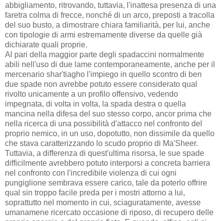
abbigliamento, ritrovando, tuttavia, l'inattesa presenza di una
faretra colma di frecce, nonché di un arco, preposti a tracolla
del suo busto, a dimostrare chiara familiarità, per lui, anche
con tipologie di armi estremamente diverse da quelle già
dichiarate quali proprie.
Al pari della maggior parte degli spadaccini normalmente
abili nell'uso di due lame contemporaneamente, anche per il
mercenario shar'tiagho l'impiego in quello scontro di ben
due spade non avrebbe potuto essere considerato qual
rivolto unicamente a un profilo offensivo, vedendo
impegnata, di volta in volta, la spada destra o quella
mancina nella difesa del suo stesso corpo, ancor prima che
nella ricerca di una possibilità d'attacco nel confronto del
proprio nemico, in un uso, dopotutto, non dissimile da quello
che stava caratterizzando lo scudo proprio di Ma'Sheer.
Tuttavia, a differenza di quest'ultima risorsa, le sue spade
difficilmente avrebbero potuto interporsi a concreta barriera
nel confronto con l'incredibile violenza di cui ogni
pungiglione sembrava essere carico, tale da poterlo offrire
qual sin troppo facile preda per i mostri attorno a lui,
soprattutto nel momento in cui, sciaguratamente, avesse
umanamene ricercato occasione di riposo, di recupero delle