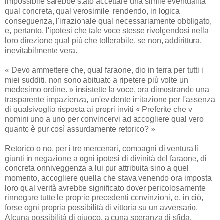
impossibile sarebbe stato accettare una simile eventualità
qual concreta, qual verosimile, rendendo, in logica
conseguenza, l'irrazionale qual necessariamente obbligato,
e, pertanto, l'ipotesi che tale voce stesse rivolgendosi nella
loro direzione qual più che tollerabile, se non, addirittura,
inevitabilmente vera.
« Devo ammettere che, qual faraone, dio in terra per tutti i
miei sudditi, non sono abituato a ripetere più volte un
medesimo ordine. » insistette la voce, ora dimostrando una
trasparente impazienza, un'evidente irritazione per l'assenza
di qualsivoglia risposta ai propri inviti « Preferite che vi
nomini uno a uno per convincervi ad accogliere qual vero
quanto è pur così assurdamente retorico? »
Retorico o no, per i tre mercenari, compagni di ventura lì
giunti in negazione a ogni ipotesi di divinità del faraone, di
concreta onniveggenza a lui pur attribuita sino a quel
momento, accogliere quella che stava venendo ora imposta
loro qual verità avrebbe significato dover pericolosamente
rinnegare tutte le proprie precedenti convinzioni, e, in ciò,
forse ogni propria possibilità di vittoria su un avversario.
Alcuna possibilità di giuoco, alcuna speranza di sfida,