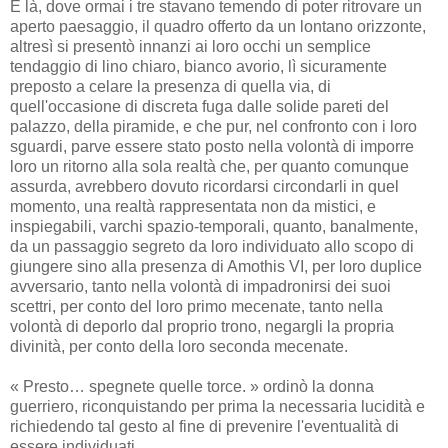
E là, dove ormai i tre stavano temendo di poter ritrovare un
aperto paesaggio, il quadro offerto da un lontano orizzonte,
altresì si presentò innanzi ai loro occhi un semplice
tendaggio di lino chiaro, bianco avorio, lì sicuramente
preposto a celare la presenza di quella via, di
quell'occasione di discreta fuga dalle solide pareti del
palazzo, della piramide, e che pur, nel confronto con i loro
sguardi, parve essere stato posto nella volontà di imporre
loro un ritorno alla sola realtà che, per quanto comunque
assurda, avrebbero dovuto ricordarsi circondarli in quel
momento, una realtà rappresentata non da mistici, e
inspiegabili, varchi spazio-temporali, quanto, banalmente,
da un passaggio segreto da loro individuato allo scopo di
giungere sino alla presenza di Amothis VI, per loro duplice
avversario, tanto nella volontà di impadronirsi dei suoi
scettri, per conto del loro primo mecenate, tanto nella
volontà di deporlo dal proprio trono, negargli la propria
divinità, per conto della loro seconda mecenate.
« Presto… spegnete quelle torce. » ordinò la donna
guerriero, riconquistando per prima la necessaria lucidità e
richiedendo tal gesto al fine di prevenire l'eventualità di
essere individuati.