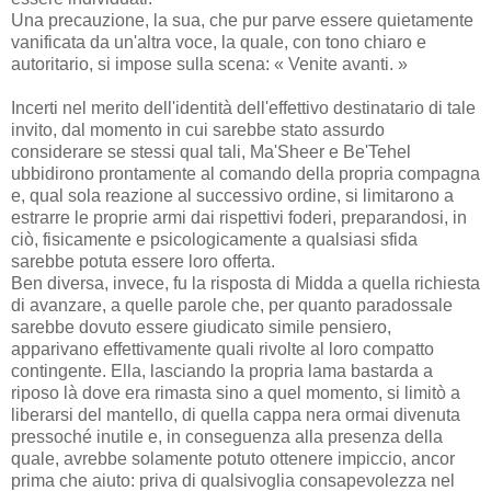
Una precauzione, la sua, che pur parve essere quietamente
vanificata da un'altra voce, la quale, con tono chiaro e
autoritario, si impose sulla scena: « Venite avanti. »
Incerti nel merito dell'identità dell'effettivo destinatario di tale
invito, dal momento in cui sarebbe stato assurdo
considerare se stessi qual tali, Ma'Sheer e Be'Tehel
ubbidirono prontamente al comando della propria compagna
e, qual sola reazione al successivo ordine, si limitarono a
estrarre le proprie armi dai rispettivi foderi, preparandosi, in
ciò, fisicamente e psicologicamente a qualsiasi sfida
sarebbe potuta essere loro offerta.
Ben diversa, invece, fu la risposta di Midda a quella richiesta
di avanzare, a quelle parole che, per quanto paradossale
sarebbe dovuto essere giudicato simile pensiero,
apparivano effettivamente quali rivolte al loro compatto
contingente. Ella, lasciando la propria lama bastarda a
riposo là dove era rimasta sino a quel momento, si limitò a
liberarsi del mantello, di quella cappa nera ormai divenuta
pressoché inutile e, in conseguenza alla presenza della
quale, avrebbe solamente potuto ottenere impiccio, ancor
prima che aiuto: priva di qualsivoglia consapevolezza nel