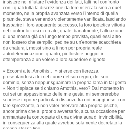
insistere nel rifiutare l'evidenza dei fatti, fatti nel confronto
con i quali tutta la discrezione da loro ricercata sino a quel
momento, nella propria avanzata verso l'interno di quella
piramide, stava venendo violentemente vanificata, lasciando
trasparire il loro apparente successo, la loro ipotetica vittoria
nel confronto così ricercato, quale, banalmente, l'attuazione
di una mossa già da lungo tempo prevista, quasi essi altro
non fossero che semplici pedine su un'enorme scacchiera
da chaturaji, mossi sino a lì non per propria reale
autodeterminazione, quanto, piuttosto e peggio, in
ottemperanza a un volere a loro superiore e ignoto.
« Eccomi a te, Amothis… » si erse con fierezza,
presentandosi a lui nel cuore del suo regno, del suo
dominio, senza neppur sguainare la propria lama in tal gesto
« Non ti spiace se ti chiamo Amothis, vero? Dal momento in
cui sei un appassionato delle mie gesta, mi sembrerebbe
scortese imporre particolari distanze fra noi. » aggiunse, con
fare sprezzante, a non voler riservare alla propria psiche,
ancor prima che al proprio avversario, alcuna occasione per
ammantare la controparte di una divina aura di invincibilità,
in conseguenza alla quale avrebbe solamente decretato la
propria stessa fine.