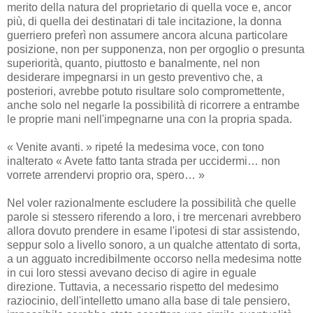
merito della natura del proprietario di quella voce e, ancor
più, di quella dei destinatari di tale incitazione, la donna
guerriero preferì non assumere ancora alcuna particolare
posizione, non per supponenza, non per orgoglio o presunta
superiorità, quanto, piuttosto e banalmente, nel non
desiderare impegnarsi in un gesto preventivo che, a
posteriori, avrebbe potuto risultare solo compromettente,
anche solo nel negarle la possibilità di ricorrere a entrambe
le proprie mani nell'impegnarne una con la propria spada.
« Venite avanti. » ripeté la medesima voce, con tono
inalterato « Avete fatto tanta strada per uccidermi… non
vorrete arrendervi proprio ora, spero… »
Nel voler razionalmente escludere la possibilità che quelle
parole si stessero riferendo a loro, i tre mercenari avrebbero
allora dovuto prendere in esame l'ipotesi di star assistendo,
seppur solo a livello sonoro, a un qualche attentato di sorta,
a un agguato incredibilmente occorso nella medesima notte
in cui loro stessi avevano deciso di agire in eguale
direzione. Tuttavia, a necessario rispetto del medesimo
raziocinio, dell'intelletto umano alla base di tale pensiero,