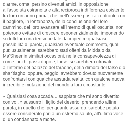
d'arme, ormai persino divenuti amici, in opposizione
all'assoluta estraneità e alla reciproca indifferenza esistente
fra loro un anno prima, che, nell'essere posti a confronto con
il bagliore, in lontananza, della conclusione del loro
cammino, del loro avanzare all'interno di quell'oscurità, non
poterono evitare di crescere esponenzialmente, imponendo
su tutti loro una tensione tale da impedire qualsiasi
possibilità di parola, qualsiasi eventuale commento, quali
pur, usualmente, sarebbero stati offerti da Midda o da
Ma'Sheer in similari occasioni, nella consapevolezza di
come, pochi passi dopo e, forse, si sarebbero ritrovati
all'interno del palazzo del faraone, della dimora del falso dio
shar'tiagho, oppure, peggio, avrebbero dovuto nuovamente
confrontarsi con qualche assurda realtà, con qualche nuova,
incredibile mutazione del mondo a loro circostante.
« Qualsiasi cosa accada… sappiate che mi sono divertito
con voi. » sussurrò il figlio del deserto, prendendo alfine
parola, in quello che, per quanto assurdo, sarebbe potuto
essere considerato pari a un estremo saluto, all'ultima voce
di un condannato a morte.