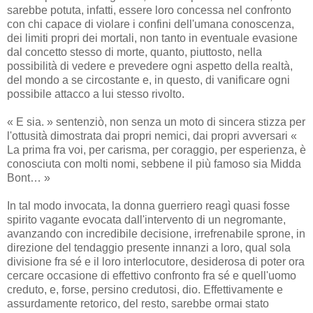
sarebbe potuta, infatti, essere loro concessa nel confronto
con chi capace di violare i confini dell'umana conoscenza,
dei limiti propri dei mortali, non tanto in eventuale evasione
dal concetto stesso di morte, quanto, piuttosto, nella
possibilità di vedere e prevedere ogni aspetto della realtà,
del mondo a se circostante e, in questo, di vanificare ogni
possibile attacco a lui stesso rivolto.
« E sia. » sentenziò, non senza un moto di sincera stizza per
l'ottusità dimostrata dai propri nemici, dai propri avversari «
La prima fra voi, per carisma, per coraggio, per esperienza, è
conosciuta con molti nomi, sebbene il più famoso sia Midda
Bont… »
In tal modo invocata, la donna guerriero reagì quasi fosse
spirito vagante evocata dall'intervento di un negromante,
avanzando con incredibile decisione, irrefrenabile sprone, in
direzione del tendaggio presente innanzi a loro, qual sola
divisione fra sé e il loro interlocutore, desiderosa di poter ora
cercare occasione di effettivo confronto fra sé e quell'uomo
creduto, e, forse, persino credutosi, dio. Effettivamente e
assurdamente retorico, del resto, sarebbe ormai stato