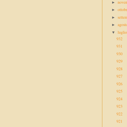
nove
►
ottob
►
sette
►
agos
►
lugli
▼
932
931
930
929
928
927
926
925
924
923
922
921