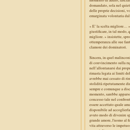
domandato, sola nel quieto
delle proprie decisioni, v
emarginata volontaria da
« E’ la scelta migliore… » 
giustificare, in tal modo, 
migliore. » insistette, spr
ottemperanza alle sue fanta
clamore dei dominatori.
Sincera, in quel malinconi
di convincimento sulla ra
nell’allontanarsi dai prop
rimasta legata ai limiti d
avrebbe mai cessato di rim
stolidità ripetutamente di
sempre e comunque a discap
momento, sarebbe apparso 
concesso tale nel confront
essere accettato quale am
disponibile ad accoglierla
avuto modo di divenire spo
grande amore, l'uomo al fi
vita attraverso le impetuo