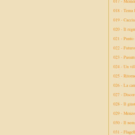
017 - Meme
018 - Tema l
019 - Caccia
020 - Il reg
021 - Punto 
022 - Futuro
023 - Passat
024 - Un vil
025 - Ritorno
026 - La ca
027 - Discor
028 - Il giu
029 - Menzog
030 - Il nem
031 - Flagel