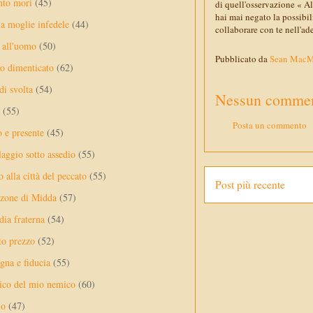
nto mori
(45)
di quell'osservazione « Al
hai mai negato la possibil
a moglie infedele
(44)
collaborare con te nell'ad
 all'uomo
(50)
Pubblicato da
Sean Mac
no dimenticato
(62)
di svolta
(54)
Nessun commen
(55)
Posta un commento
o e presente
(45)
laggio sotto assedio
(55)
 alla città del peccato
(55)
Post più recente
nzone di Midda
(57)
dia fraterna
(54)
sto prezzo
(52)
na e fiducia
(55)
ico del mio nemico
(60)
lo
(47)