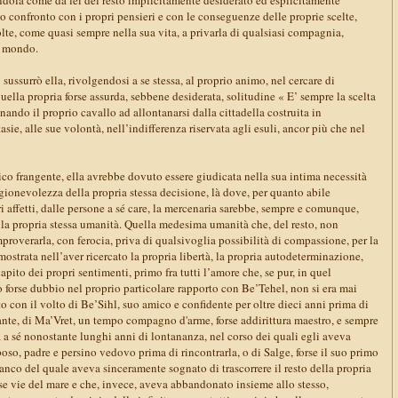
 confronto con i propri pensieri e con le conseguenze delle proprie scelte,
olte, come quasi sempre nella sua vita, a privarla di qualsiasi compagnia,
l mondo.
sussurrò ella, rivolgendosi a se stessa, al proprio animo, nel cercare di
quella propria forse assurda, sebbene desiderata, solitudine « E’ sempre la scelta
onando il proprio cavallo ad allontanarsi dalla cittadella costruita in
sie, alle sue volontà, nell’indifferenza riservata agli esuli, ancor più che nel
co frangente, ella avrebbe dovuto essere giudicata nella sua intima necessità
gionevolezza della propria stessa decisione, là dove, per quanto abile
ri affetti, dalle persone a sé care, la mercenaria sarebbe, sempre e comunque,
ella propria stessa umanità. Quella medesima umanità che, del resto, non
proverarla, con ferocia, priva di qualsivoglia possibilità di compassione, per la
mostrata nell’aver ricercato la propria libertà, la propria autodeterminazione,
ito dei propri sentimenti, primo fra tutti l’amore che, se pur, in quel
forse dubbio nel proprio particolare rapporto con Be’Tehel, non si era mai
o con il volto di Be’Sihl, suo amico e confidente per oltre dieci anni prima di
ante, di Ma’Vret, un tempo compagno d'arme, forse addirittura maestro, e sempre
 a sé nonostante lunghi anni di lontananza, nel corso dei quali egli aveva
so, padre e persino vedovo prima di rincontrarla, o di Salge, forse il suo primo
anco del quale aveva sinceramente sognato di trascorrere il resto della propria
se vie del mare e che, invece, aveva abbandonato insieme allo stesso,