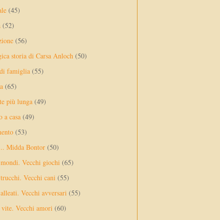
ale
(45)
a
(52)
zione
(56)
gica storia di Carsa Anloch
(50)
 di famiglia
(55)
a
(65)
te più lunga
(49)
o a casa
(49)
mento
(53)
... Midda Bontor
(50)
 mondi. Vecchi giochi
(65)
trucchi. Vecchi cani
(55)
alleati. Vecchi avversari
(55)
vite. Vecchi amori
(60)