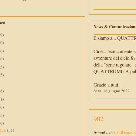
ost
News & Comunicazion
69)
E siamo a... QUAT
60)
66)
Cioè... tecnicamente s
avventure del ciclo
Re
66)
della "serie regolare" 
65)
QUATTROMILA pubbli
55)
Grazie a tutti!
34)
Sean, 18 giugno 2022
41)
66)
65)
902
66)
mbre
(31)
Avventura
020 - Il regno