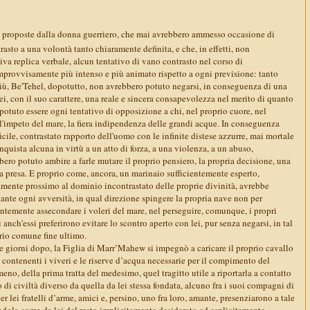
le proposte dalla donna guerriero, che mai avrebbero ammesso occasione di
trasto a una volontà tanto chiaramente definita, e che, in effetti, non
iva replica verbale, alcun tentativo di vano contrasto nel corso di
mprovvisamente più intenso e più animato rispetto a ogni previsione: tanto
iù, Be'Tehel, dopotutto, non avrebbero potuto negarsi, in conseguenza di una
i, con il suo carattere, una reale e sincera consapevolezza nel merito di quanto
e potuto essere ogni tentativo di opposizione a chi, nel proprio cuore, nel
l'impeto del mare, la fiera indipendenza delle grandi acque. In conseguenza
icile, contrastato rapporto dell'uomo con le infinite distese azzurre, mai mortale
quista alcuna in virtù a un atto di forza, a una violenza, a un abuso,
ero potuto ambire a farle mutare il proprio pensiero, la propria decisione, una
ta presa. E proprio come, ancora, un marinaio sufficientemente esperto,
mente prossimo al dominio incontrastato delle proprie divinità, avrebbe
ante ogni avversità, in qual direzione spingere la propria nave non per
entemente assecondare i voleri del mare, nel perseguire, comunque, i propri
sì anch'essi preferirono evitare lo scontro aperto con lei, pur senza negarsi, in tal
oprio comune fine ultimo.
re giorni dopo, la Figlia di Marr’Mahew si impegnò a caricare il proprio cavallo
contenenti i viveri e le riserve d’acqua necessarie per il compimento del
meno, della prima tratta del medesimo, quel tragitto utile a riportarla a contatto
di civiltà diverso da quella da lei stessa fondata, alcuno fra i suoi compagni di
r lei fratelli d’arme, amici e, persino, uno fra loro, amante, presenziarono a tale
dola come da lei del resto implicitamente desiderato ed esplicitamente