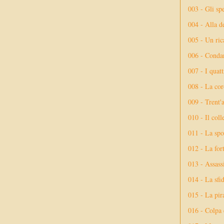
003 - Gli spe
004 - Alla d
005 - Un rica
006 - Conda
007 - I quatt
008 - La cor
009 - Trent'
010 - Il coll
011 - La spo
012 - La fort
013 - Assassi
014 - La sfid
015 - La pir
016 - Colpa 