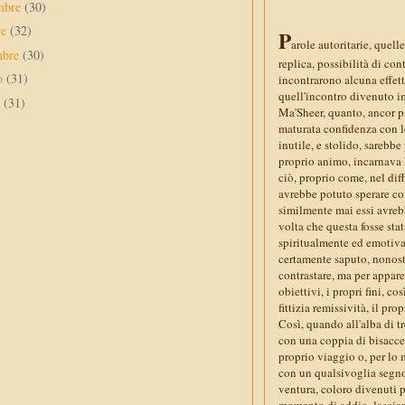
mbre
(30)
re
(32)
P
arole autoritarie, quel
mbre
(30)
replica, possibilità di con
to
(31)
incontrarono alcuna effett
quell'incontro divenuto i
o
(31)
Ma'Sheer, quanto, ancor p
maturata confidenza con le
inutile, e stolido, sarebb
proprio animo, incarnava 
ciò, proprio come, nel diff
avrebbe potuto sperare con
similmente mai essi avrebb
volta che questa fosse sta
spiritualmente ed emotiva
certamente saputo, nonost
contrastare, ma per appar
obiettivi, i propri fini, co
fittizia remissività, il pr
Così, quando all'alba di t
con una coppia di bisacce 
proprio viaggio o, per lo 
con un qualsivoglia segno 
ventura, coloro divenuti pe
momento di addio, lascian