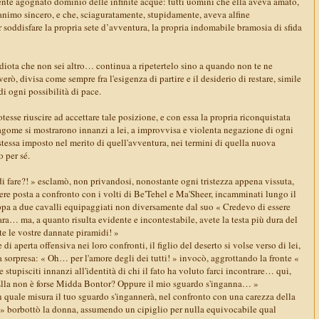
te agognato dominio delle infinite acque: tutti uomini che ella aveva amato,
nimo sincero, e che, sciaguratamente, stupidamente, aveva alfine
soddisfare la propria sete d’avventura, la propria indomabile bramosia di sfida
idiota che non sei altro… continua a ripetertelo sino a quando non te ne
rò, divisa come sempre fra l'esigenza di partire e il desiderio di restare, simile
i ogni possibilità di pace.
otesse riuscire ad accettare tale posizione, e con essa la propria riconquistata
sagome si mostrarono innanzi a lei, a improvvisa e violenta negazione di ogni
stessa imposto nel merito di quell'avventura, nei termini di quella nuova
o per sé.
i fare?! » esclamò, non privandosi, nonostante ogni tristezza appena vissuta,
ssere posta a confronto con i volti di Be'Tehel e Ma'Sheer, incamminati lungo il
oppa a due cavalli equipaggiati non diversamente dal suo « Credevo di essere
ara… ma, a quanto risulta evidente e incontestabile, avete la testa più dura del
ite le vostre dannate piramidi! »
 di aperta offensiva nei loro confronti, il figlio del deserto si volse verso di lei,
sorpresa: « Oh… per l'amore degli dei tutti! » invocò, aggrottando la fronte «
stupisciti innanzi all'identità di chi il fato ha voluto farci incontrare… qui,
Ella non è forse Midda Bontor? Oppure il mio sguardo s'inganna… »
n quale misura il tuo sguardo s'ingannerà, nel confronto con una carezza della
 » borbottò la donna, assumendo un cipiglio per nulla equivocabile qual