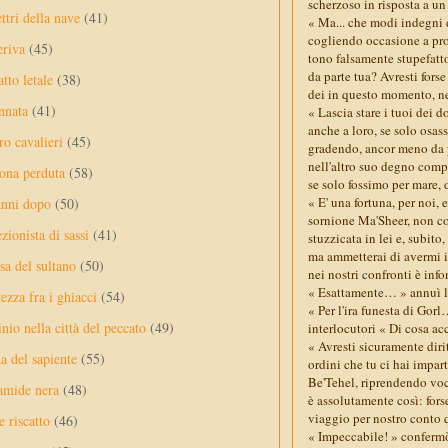
scherzoso in risposta a un t
ttri della nave
(41)
« Ma... che modi indegni d
cogliendo occasione a prop
eriva
(45)
tono falsamente stupefatto
da parte tua? Avresti forse
tto letale
(38)
dei in questo momento, ne
nnata
(41)
« Lascia stare i tuoi dei
anche a loro, se solo osas
ro cavalieri
(45)
gradendo, ancor meno da 
nell'altro suo degno comp
ona perduta
(58)
se solo fossimo per mare, d
« E' una fortuna, per noi, 
anni dopo
(50)
sornione Ma'Sheer, non c
ezionista di sassi
(41)
stuzzicata in lei e, subi
ma ammetterai di avermi i
sa del sultano
(50)
nei nostri confronti è info
« Esattamente… » annuì l'a
ezza fra i ghiacci
(54)
« Per l'ira funesta di Gor
nio nella città del peccato
(49)
interlocutori « Di cosa ac
« Avresti sicuramente diri
a del sapiente
(55)
ordini che tu ci hai impar
Be'Tehel, riprendendo voc
amide nera
(48)
è assolutamente così: fors
viaggio per nostro conto 
e riscatto
(46)
« Impeccabile! » confermò