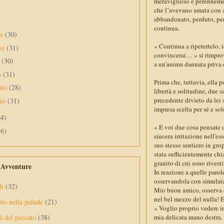
meraviglioso e perennemen
che l’avevano amata con a
abbandonato, perduto, per 
continua.
no
(30)
« Continua a ripetertelo, 
io
(31)
convincerai… » si rimprove
e
(30)
a un'anima dannata priva d
o
(31)
Prima che, tuttavia, ella p
aio
(28)
libertà e solitudine, due 
precedente divieto da lei 
aio
(31)
impresa scelta per sé e sol
64)
« E voi due cosa pensate d
56)
sincera irritazione nell'e
suo stesso sentiero in gr
stata sufficientemente chi
granito di cui sono rivest
e Avventure
In reazione a quelle parole
osservandola con simulata 
li
(32)
Mio buon amico, osserva e 
nel bel mezzo del nulla! 
pio nella palude
(21)
« Voglio proprio vedere i
mia delicata mano destra.
à del peccato
(38)