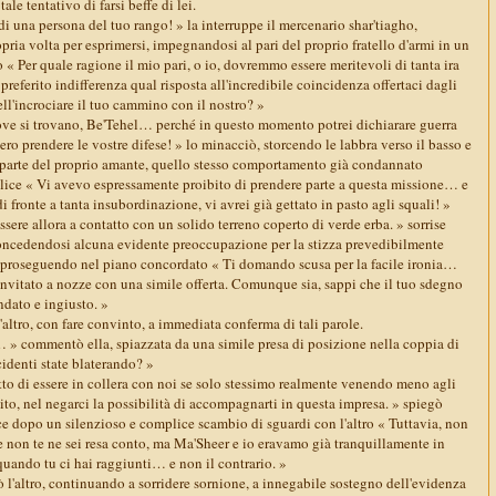
ale tentativo di farsi beffe di lei.
i una persona del tuo rango! » la interruppe il mercenario shar'tiagho,
ria volta per esprimersi, impegnandosi al pari del proprio fratello d'armi in un
 « Per quale ragione il mio pari, o io, dovremmo essere meritevoli di tanta ira
 preferito indifferenza qual risposta all'incredibile coincidenza offertaci dagli
ll'incrociare il tuo cammino con il nostro? »
 dove si trovano, Be'Tehel… perché in questo momento potrei dichiarare guerra
sero prendere le vostre difese! » lo minacciò, storcendo le labbra verso il basso e
parte del proprio amante, quello stesso comportamento già condannato
lice « Vi avevo espressamente proibito di prendere parte a questa missione… e
i fronte a tanta insubordinazione, vi avrei già gettato in pasto agli squali! »
essere allora a contatto con un solido terreno coperto di verde erba. » sorrise
oncedendosi alcuna evidente preoccupazione per la stizza prevedibilmente
to, proseguendo nel piano concordato « Ti domando scusa per la facile ironia…
nvitato a nozze con una simile offerta. Comunque sia, sappi che il tuo sdegno
ndato e ingiusto. »
ltro, con fare convinto, a immediata conferma di tali parole.
l… » commentò ella, spiazzata da una simile presa di posizione nella coppia di
cidenti state blaterando? »
tto di essere in collera con noi se solo stessimo realmente venendo meno agli
tito, nel negarci la possibilità di accompagnarti in questa impresa. » spiegò
e dopo un silenzioso e complice scambio di sguardi con l'altro « Tuttavia, non
e non te ne sei resa conto, ma Ma'Sheer e io eravamo già tranquillamente in
quando tu ci hai raggiunti… e non il contrario. »
 l'altro, continuando a sorridere sornione, a innegabile sostegno dell'evidenza