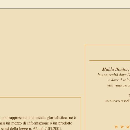
Midda Bontor: 
In una realtà dove l'
e dove il val
ella vaga cerc
D
un nuovo tassell
non rappresenta una testata giornalistica, né è
arsi un mezzo di informazione o un prodotto
WWW
i sensi della legge n. 62 del 7.03.2001.