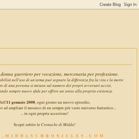
11 gennaio 2
donna guerriero per vocazione, mercenaria per professione.
abilità nell'uso di un'arma può segnare la differenza fra la vita e la morte
ore di una persona si misura sul numero dei propri avversari uccisi,
ando sempre nuove sfide per offrire un senso alla propria esistenza.
11 gennaio 2008
all'
, ogni giorno un nuovo episodio,
o ad ampliare il mosaico di un sempre più vasto universo fantastico...
... in ogni propria accezione!
Scopri subito le
Cronache di Midda
!
.MIDDASCHRONICLES.COM