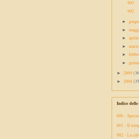
903
902
giug
►
magg
►
april
►
marz
►
febbr
►
genn
►
2009
(3
►
2008
(3
►
Indice dell
000 - Specia
001 - Il tem
002 - La citt