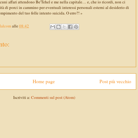
cuni affari attendono Be'Tehel e me nella capitale… e, che io ricordi, non ci
ità di porci in cammino per eventuali interessi personali esterni al desiderio di
empimento del tuo folle intento suicida. O erro?! »
Malcom
alle
08:42
to:
Home page
Post più vecchio
Iscriviti a:
Commenti sul post (Atom)