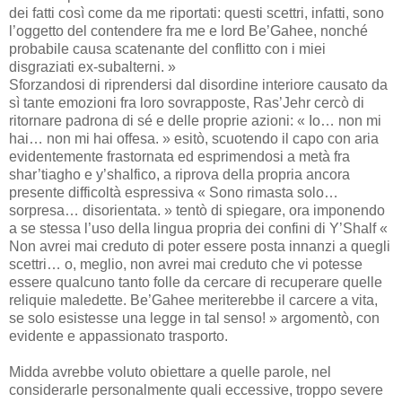
dei fatti così come da me riportati: questi scettri, infatti, sono
l’oggetto del contendere fra me e lord Be’Gahee, nonché
probabile causa scatenante del conflitto con i miei
disgraziati ex-subalterni. »
Sforzandosi di riprendersi dal disordine interiore causato da
sì tante emozioni fra loro sovrapposte, Ras’Jehr cercò di
ritornare padrona di sé e delle proprie azioni: « Io… non mi
hai… non mi hai offesa. » esitò, scuotendo il capo con aria
evidentemente frastornata ed esprimendosi a metà fra
shar’tiagho e y’shalfico, a riprova della propria ancora
presente difficoltà espressiva « Sono rimasta solo…
sorpresa… disorientata. » tentò di spiegare, ora imponendo
a se stessa l’uso della lingua propria dei confini di Y’Shalf «
Non avrei mai creduto di poter essere posta innanzi a quegli
scettri… o, meglio, non avrei mai creduto che vi potesse
essere qualcuno tanto folle da cercare di recuperare quelle
reliquie maledette. Be’Gahee meriterebbe il carcere a vita,
se solo esistesse una legge in tal senso! » argomentò, con
evidente e appassionato trasporto.
Midda avrebbe voluto obiettare a quelle parole, nel
considerarle personalmente quali eccessive, troppo severe