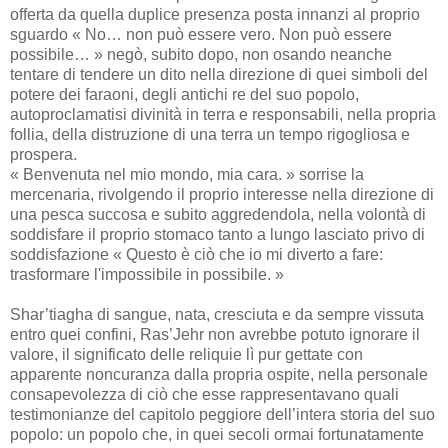
offerta da quella duplice presenza posta innanzi al proprio
sguardo « No… non può essere vero. Non può essere
possibile… » negò, subito dopo, non osando neanche
tentare di tendere un dito nella direzione di quei simboli del
potere dei faraoni, degli antichi re del suo popolo,
autoproclamatisi divinità in terra e responsabili, nella propria
follia, della distruzione di una terra un tempo rigogliosa e
prospera.
« Benvenuta nel mio mondo, mia cara. » sorrise la
mercenaria, rivolgendo il proprio interesse nella direzione di
una pesca succosa e subito aggredendola, nella volontà di
soddisfare il proprio stomaco tanto a lungo lasciato privo di
soddisfazione « Questo è ciò che io mi diverto a fare:
trasformare l'impossibile in possibile. »
Shar’tiagha di sangue, nata, cresciuta e da sempre vissuta
entro quei confini, Ras’Jehr non avrebbe potuto ignorare il
valore, il significato delle reliquie lì pur gettate con
apparente noncuranza dalla propria ospite, nella personale
consapevolezza di ciò che esse rappresentavano quali
testimonianze del capitolo peggiore dell’intera storia del suo
popolo: un popolo che, in quei secoli ormai fortunatamente