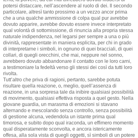
potersi distaccare, nell’ascendere al ruolo di dei. Il secondo
particolare, altresì tanto prossimo a un vezzo ancor prima
che a una qualche ammissione di colpa qual pur avrebbe
dovuto apparire, avrebbe dovuto essere invece interpretato
qual volontà di sottomissione, di rinuncia alla propria stessa
naturale indipendenza, nel legarsi per sempre a una o più
divinità, rappresentate in maniera esplicita, per chi in grado
di interpretarne i simboli, in ognuno di quei bracciali, di quei
collari, di quegli orecchini, che mai, neppure nel sonno,
avrebbero dovuto abbandonare il contatto con le loro carni,
a testimoniare la fedeltà verso gli stessi dei così da tutti loro
rivolta.
Tutt’altro che priva di ragioni, pertanto, sarebbe potuta
risultare quella reazione, o, meglio, quell’assenza di
reazione, in una sorpresa tale da inibire qualsiasi possibilità
di movimento, qualsiasi effettiva risposta a quel gesto. Nella
giovane guardia, un marasma di emozioni si stavano
alternando e mescolando senza controllo, senza possibilità
di gestione alcuna, vedendola un istante prima qual
timorosa, e subito dopo qual iraconda, un effimero momento
qual disperatamente sconvolta, e ancora istericamente
offesa, alla sola vista di quegli oggetti, sì simboli di un potere