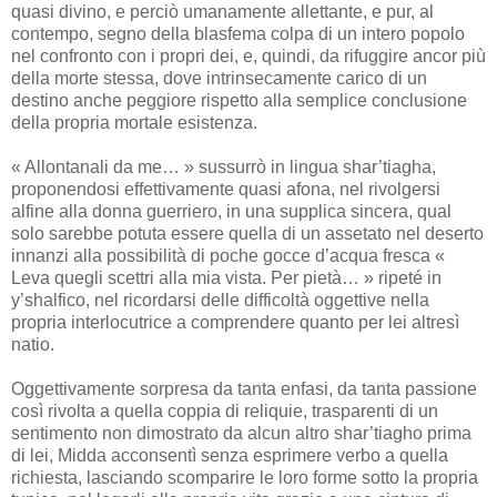
quasi divino, e perciò umanamente allettante, e pur, al
contempo, segno della blasfema colpa di un intero popolo
nel confronto con i propri dei, e, quindi, da rifuggire ancor più
della morte stessa, dove intrinsecamente carico di un
destino anche peggiore rispetto alla semplice conclusione
della propria mortale esistenza.
« Allontanali da me… » sussurrò in lingua shar’tiagha,
proponendosi effettivamente quasi afona, nel rivolgersi
alfine alla donna guerriero, in una supplica sincera, qual
solo sarebbe potuta essere quella di un assetato nel deserto
innanzi alla possibilità di poche gocce d’acqua fresca «
Leva quegli scettri alla mia vista. Per pietà… » ripeté in
y’shalfico, nel ricordarsi delle difficoltà oggettive nella
propria interlocutrice a comprendere quanto per lei altresì
natio.
Oggettivamente sorpresa da tanta enfasi, da tanta passione
così rivolta a quella coppia di reliquie, trasparenti di un
sentimento non dimostrato da alcun altro shar’tiagho prima
di lei, Midda acconsentì senza esprimere verbo a quella
richiesta, lasciando scomparire le loro forme sotto la propria