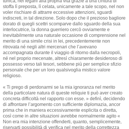
tunica, nel legarli alla propria vita grazie a una cintura di
stoffa lì preposta, lì celata, unicamente a tale scopo, nel non
voler rischiare di attrarre eccessive attenzioni, sguardi
indiscreti, in tal direzione. Solo dopo che il prezioso bagliore
dorato di quegli scettri scomparve dallo sguardo della sua
interlocutrice, la donna guerriero cercò ovviamente e
inevitabilmente una naturale occasione di comprensione nel
merito di una simile crisi in lei, precedentemente non
ritrovata né negli altri mercenari che l’avevano
accompagnata durante il viaggio di ritorno dalla necropoli,
né nel proprio mecenate, altresì chiaramente desideroso di
possesso verso tali tesori, sebbene più per semplice sfizio
personale che per un loro qualsivoglia mistico valore
religioso.
« Ti prego di perdonarmi se la mia ignoranza nel merito
della particolare natura di queste reliquie ti può aver creato
concreta difficoltà nel rapporto con esse. » definì, decidendo
di affrontare l’argomento con sufficiente diplomazia, ancor
prima che in maniera eccessivamente esplicita o diretta,
così come in altre situazioni avrebbe normalmente agito «
Non era mia intenzione offenderti, quanto, semplicemente,
riservarti possibilità di verifica nel merito della correttezza