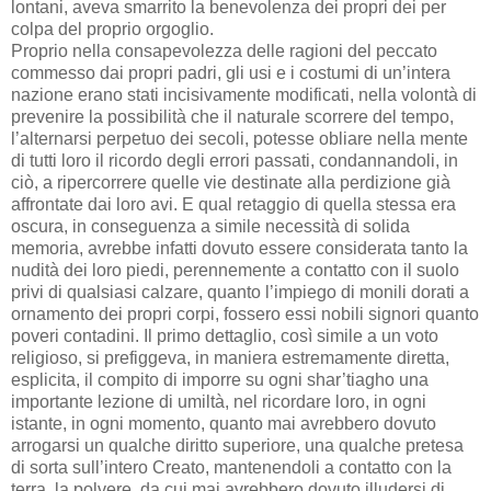
lontani, aveva smarrito la benevolenza dei propri dei per
colpa del proprio orgoglio.
Proprio nella consapevolezza delle ragioni del peccato
commesso dai propri padri, gli usi e i costumi di un’intera
nazione erano stati incisivamente modificati, nella volontà di
prevenire la possibilità che il naturale scorrere del tempo,
l’alternarsi perpetuo dei secoli, potesse obliare nella mente
di tutti loro il ricordo degli errori passati, condannandoli, in
ciò, a ripercorrere quelle vie destinate alla perdizione già
affrontate dai loro avi. E qual retaggio di quella stessa era
oscura, in conseguenza a simile necessità di solida
memoria, avrebbe infatti dovuto essere considerata tanto la
nudità dei loro piedi, perennemente a contatto con il suolo
privi di qualsiasi calzare, quanto l’impiego di monili dorati a
ornamento dei propri corpi, fossero essi nobili signori quanto
poveri contadini. Il primo dettaglio, così simile a un voto
religioso, si prefiggeva, in maniera estremamente diretta,
esplicita, il compito di imporre su ogni shar’tiagho una
importante lezione di umiltà, nel ricordare loro, in ogni
istante, in ogni momento, quanto mai avrebbero dovuto
arrogarsi un qualche diritto superiore, una qualche pretesa
di sorta sull’intero Creato, mantenendoli a contatto con la
terra, la polvere, da cui mai avrebbero dovuto illudersi di