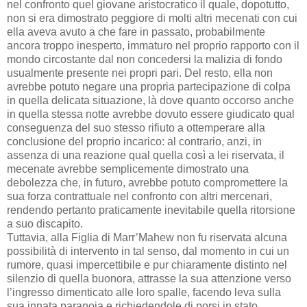
nel confronto quel giovane aristocratico il quale, dopotutto,
non si era dimostrato peggiore di molti altri mecenati con cui
ella aveva avuto a che fare in passato, probabilmente
ancora troppo inesperto, immaturo nel proprio rapporto con il
mondo circostante dal non concedersi la malizia di fondo
usualmente presente nei propri pari. Del resto, ella non
avrebbe potuto negare una propria partecipazione di colpa
in quella delicata situazione, là dove quanto occorso anche
in quella stessa notte avrebbe dovuto essere giudicato qual
conseguenza del suo stesso rifiuto a ottemperare alla
conclusione del proprio incarico: al contrario, anzi, in
assenza di una reazione qual quella così a lei riservata, il
mecenate avrebbe semplicemente dimostrato una
debolezza che, in futuro, avrebbe potuto compromettere la
sua forza contrattuale nel confronto con altri mercenari,
rendendo pertanto praticamente inevitabile quella ritorsione
a suo discapito.
Tuttavia, alla Figlia di Marr’Mahew non fu riservata alcuna
possibilità di intervento in tal senso, dal momento in cui un
rumore, quasi impercettibile e pur chiaramente distinto nel
silenzio di quella buonora, attrasse la sua attenzione verso
l’ingresso dimenticato alle loro spalle, facendo leva sulla
sua innata paranoia e richiedendole di porsi in stato