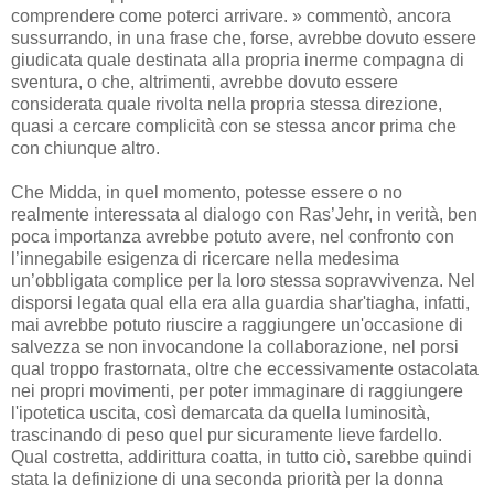
comprendere come poterci arrivare. » commentò, ancora
sussurrando, in una frase che, forse, avrebbe dovuto essere
giudicata quale destinata alla propria inerme compagna di
sventura, o che, altrimenti, avrebbe dovuto essere
considerata quale rivolta nella propria stessa direzione,
quasi a cercare complicità con se stessa ancor prima che
con chiunque altro.
Che Midda, in quel momento, potesse essere o no
realmente interessata al dialogo con Ras’Jehr, in verità, ben
poca importanza avrebbe potuto avere, nel confronto con
l’innegabile esigenza di ricercare nella medesima
un’obbligata complice per la loro stessa sopravvivenza. Nel
disporsi legata qual ella era alla guardia shar'tiagha, infatti,
mai avrebbe potuto riuscire a raggiungere un'occasione di
salvezza se non invocandone la collaborazione, nel porsi
qual troppo frastornata, oltre che eccessivamente ostacolata
nei propri movimenti, per poter immaginare di raggiungere
l'ipotetica uscita, così demarcata da quella luminosità,
trascinando di peso quel pur sicuramente lieve fardello.
Qual costretta, addirittura coatta, in tutto ciò, sarebbe quindi
stata la definizione di una seconda priorità per la donna