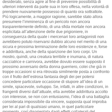
desiderato, senza agire al fine di prevenire possibilità di
ulteriori interventi da parte sua in loro offesa, nella volontà di
prendere nuovamente possesso di quanto ora sottrattole.
Più logicamente, a maggior ragione, sarebbe stato allora
presumere l’imminenza di un pericolo non ancora
trasparentemente definito, di una sfida mortale non ancora
esplicitata all’attenzione delle due prigioniere, in
conseguenza della quale i mercenari loro antagonisti non
avrebbero potuto riservarsi dubbio alcuno nel merito di una
sicura e prossima terminazione delle loro esistenze e, forse
e addirittura, anche della sparizione dei loro corpi. Un
mostro, quindi, una creatura terribile e inumana, di natura
cacciatrice e carnivora, avrebbe dovuto essere supposto il
prossimo avversario della donna guerriero, colei che già in
troppe occasioni si era ritrovata similmente posta a confronto
con il frutto dell’estrosa fantasia degli dei per potersi
concedere particolare occasione di stupore all’idea di un
simile, spiacevole, sviluppo. Se, infatti, in altre condizioni, in
frangenti diversi dall’attuale, ella avrebbe addirittura accolto
con interesse, se non con entusiasmo, l’idea di una battaglia
considerata impossibile da vincere, supposta qual improba
per lei al pari di qualsiasi umano, in quel particolare
momento, così disorientata dagli effetti collaterali del