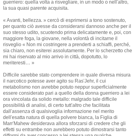
guerriero: quella volta a risvegliare, in un modo o nell'altro,
la sua quasi parente acquisita.
« Avanti, bellezza. » cercò di esprimersi a tono sostenuto,
per quanto ciò avesse da considerarsi dannoso anche per il
suo stesso udito, scuotendo prima delicatamente e, poi, con
maggiore foga, la giovane, nella volontà di incitarne il
risveglio « Non mi costringere a prenderti a schiaffi, perché,
sia chiaro, non esiterei assolutamente. Per lo scherzetto che
mi hai riservato al mio arrivo in città, dopotutto, lo
meriteresti… »
Difficile sarebbe stato comprendere in quale diversa misura
il narcotico potesse aver agito su Ras'Jehr, il cui
metabolismo non avrebbe potuto neppur superficialmente
essere considerato pari a quello della donna guerriero a lei
ora vincolata da solido metallo: malgrado tale difficile
possibilità di analisi, di certo tutt'altro che facilitata
dall'assenza di qualsivoglia informazione nel merito
dell'esatta natura di quella polvere bianca, la Figlia di
Marr'Mahew desiderava allora sforzarsi di credere che gli
effetti su entrambe non avrebbero potuto dimostrarsi tanto
difformi da aver concesso a lei stessa una qualche