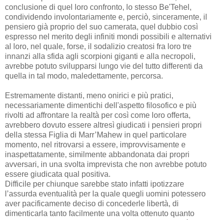
conclusione di quel loro confronto, lo stesso Be'Tehel,
condividendo involontariamente e, perciò, sinceramente, il
pensiero già proprio del suo camerata, quel dubbio così
espresso nel merito degli infiniti mondi possibili e alternativi
al loro, nel quale, forse, il sodalizio creatosi fra loro tre
innanzi alla sfida agli scorpioni giganti e alla necropoli,
avrebbe potuto svilupparsi lungo vie del tutto differenti da
quella in tal modo, maledettamente, percorsa.
Estremamente distanti, meno onirici e più pratici,
necessariamente dimentichi dell'aspetto filosofico e più
rivolti ad affrontare la realtà per così come loro offerta,
avrebbero dovuto essere altresì giudicati i pensieri propri
della stessa Figlia di Marr’Mahew in quel particolare
momento, nel ritrovarsi a essere, improvvisamente e
inaspettatamente, similmente abbandonata dai propri
avversari, in una svolta imprevista che non avrebbe potuto
essere giudicata qual positiva.
Difficile per chiunque sarebbe stato infatti ipotizzare
l’assurda eventualità per la quale quegli uomini potessero
aver pacificamente deciso di concederle libertà, di
dimenticarla tanto facilmente una volta ottenuto quanto