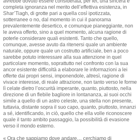
avrebbe dovuto essere considerata, per lei, una sincera e
completa ignoranza nel merito dell’effettiva esistenza, in
Shar’Tiagh, di grotte pari a quella così ipotizzata,
sotterranee o no, dal momento in cui il panorama
prevalentemente desertico, e comunque pianeggiante, non
le aveva offerto, sino a quel momento, alcuna ragione di
poterle considerare quali esistenti. Tanto che quello,
comunque, avesse avuto da ritenersi quale un ambiente
naturale, oppure quale un costrutto artificiale, ben a poco
sarebbe potuto interessare alla sua attenzione in quel
particolare momento, soprattutto nel confronto con la sua
ancor esistente difficoltà a elaborare le informazioni a lei
offerte dai propri sensi, imponendole, altresì, ragione di
vivace interesse, di reale attrazione, non tanto verso le forme
lì celate dietro l’oscurità imperante, quanto, piuttosto, nella
direzione di un flebile bagliore in lontananza, ai suoi occhi
simile a quello di un astro celeste, una stella non presente,
tuttavia, distante sopra il suo capo, quanto, piuttosto, innanzi
a sé, identificando, in ciò, quello che ella volle riconoscere
quale il tanto ambito passaggio, la possibilità di evasione
verso il mondo esterno.
« Ora che sappiamo dove andare… cerchiamo di