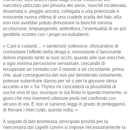
narcotico utilizzato per privarla dei sensi, nonché incatenata,
disarmata e, peggio ancora, collegata a una potenziale e
innocente nuova vittima di una crudele scelta del fato, ella
non non avrebbe potuto dimostrare la benché minima
eccitazione, rimpiangendo, addirittura, l’eventualità di un più
gestibile scontro con i propri ex-subalterni.
« Cani e codardi… » sentenziò sottovoce, sforzandosi di
contrastare l’effetto della droga e, nonostante il lancinante
dolore imposto tanto ai suoi occhi, quanto alle sue orecchie,
a ogni minima percezione sensoriale, cercando di
recuperare un contatto con il mondo a sé circostante, prima
che, qual conseguenza del suo pur desiderato isolamento,
potesse subentrare danno per sé o per la giovane stesa
accanto a lei « Se Thyres mi concederà la possibilità di
uscire viva di qui, ovunque io sia finita in questo momento, vi
giuro che non riserverò ulteriore pietà nel confronto con
alcuno di voi. E non vi saranno leggi in grado di proteggervi,
di frenare i miei colpi, questa volta. »
A seguito di tale promessa, principale priorità per la
mercenaria dai capelli corvini si impose necessariamente la