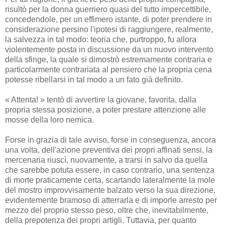
risultò per la donna guerriero quasi del tutto impercettibile,
concedendole, per un effimero istante, di poter prendere in
considerazione persino l'ipotesi di raggiungere, realmente,
la salvezza in tal modo: teoria che, purtroppo, fu allora
violentemente posta in discussione da un nuovo intervento
della sfinge, la quale si dimostrò estremamente contraria e
particolarmente contrariata al pensiero che la propria cena
potesse ribellarsi in tal modo a un fato già definito.
« Attenta! » tentò di avvertire la giovane, favorita, dalla
propria stessa posizione, a poter prestare attenzione alle
mosse della loro nemica.
Forse in grazia di tale avviso, forse in conseguenza, ancora
una volta, dell'azione preventiva dei propri affinati sensi, la
mercenaria riuscì, nuovamente, a trarsi in salvo da quella
che sarebbe potuta essere, in caso contrario, una sentenza
di morte praticamente certa, scartando lateralmente la mole
del mostro improvvisamente balzato verso la sua direzione,
evidentemente bramoso di atterrarla e di imporle arresto per
mezzo del proprio stesso peso, oltre che, inevitabilmente,
della prepotenza dei propri artigli. Tuttavia, per quanto