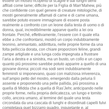
essere un mostro ricoperto di scaglie e dai lunghi denti
affilati come lame; difficile per la Figlia di Marr'Mahew, più
che confidente con quel genere di creature mitologiche, di
mostri generalmente affamati di carne e di carne umana,
sarebbe potuto essere immaginare di essere posta
realmente a confronto con un leone dalla testa di uomo o di
donna, qual, incredibilmente apparve quello a lei ora
frontale. Perché, effettivamente, l'essere con il quale ella
ebbe a che confrontarsi, mostrò un corpo indubbiamente
leonino, ammantato, addirittura, nelle proprie forme da una
folta pelliccia dorata, con chiare proporzioni feline, grandi
zampe artigliate e una lunga coda impegnata a frustrare
l'aria a destra e a sinistra, ma un busto, un collo e un capo
quanto più prossimo sarebbe potuto apparire a quello di una
giovane donna: piccoli ma sodi seni indubbiamente
femminili si imponevano, quasi con maliziosa irriverenza,
sull'ampio petto del mostro, emergendo dalla peluria lì
assente e proponendo una pelle pallida, più prossima a
quella di Midda che a quella di Ras'Jehr, anticipando nelle
proprie forme, nella propria delicatezza, un lungo e tornito
collo, ancora umano, al termine del quale una testa
circondata da una cascata di lunghi e disordinati capelli fulvi
completava quel bizzarro quadro, inquietante e, al