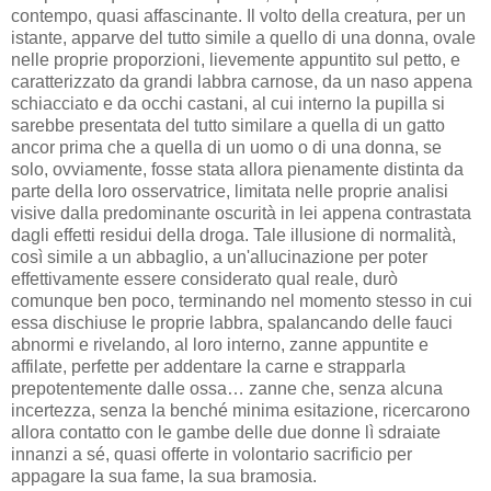
contempo, quasi affascinante. Il volto della creatura, per un
istante, apparve del tutto simile a quello di una donna, ovale
nelle proprie proporzioni, lievemente appuntito sul petto, e
caratterizzato da grandi labbra carnose, da un naso appena
schiacciato e da occhi castani, al cui interno la pupilla si
sarebbe presentata del tutto similare a quella di un gatto
ancor prima che a quella di un uomo o di una donna, se
solo, ovviamente, fosse stata allora pienamente distinta da
parte della loro osservatrice, limitata nelle proprie analisi
visive dalla predominante oscurità in lei appena contrastata
dagli effetti residui della droga. Tale illusione di normalità,
così simile a un abbaglio, a un'allucinazione per poter
effettivamente essere considerato qual reale, durò
comunque ben poco, terminando nel momento stesso in cui
essa dischiuse le proprie labbra, spalancando delle fauci
abnormi e rivelando, al loro interno, zanne appuntite e
affilate, perfette per addentare la carne e strapparla
prepotentemente dalle ossa… zanne che, senza alcuna
incertezza, senza la benché minima esitazione, ricercarono
allora contatto con le gambe delle due donne lì sdraiate
innanzi a sé, quasi offerte in volontario sacrificio per
appagare la sua fame, la sua bramosia.