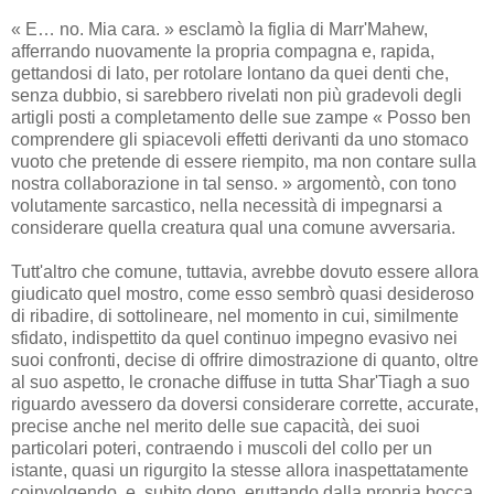
« E… no. Mia cara. » esclamò la figlia di Marr'Mahew,
afferrando nuovamente la propria compagna e, rapida,
gettandosi di lato, per rotolare lontano da quei denti che,
senza dubbio, si sarebbero rivelati non più gradevoli degli
artigli posti a completamento delle sue zampe « Posso ben
comprendere gli spiacevoli effetti derivanti da uno stomaco
vuoto che pretende di essere riempito, ma non contare sulla
nostra collaborazione in tal senso. » argomentò, con tono
volutamente sarcastico, nella necessità di impegnarsi a
considerare quella creatura qual una comune avversaria.
Tutt'altro che comune, tuttavia, avrebbe dovuto essere allora
giudicato quel mostro, come esso sembrò quasi desideroso
di ribadire, di sottolineare, nel momento in cui, similmente
sfidato, indispettito da quel continuo impegno evasivo nei
suoi confronti, decise di offrire dimostrazione di quanto, oltre
al suo aspetto, le cronache diffuse in tutta Shar'Tiagh a suo
riguardo avessero da doversi considerare corrette, accurate,
precise anche nel merito delle sue capacità, dei suoi
particolari poteri, contraendo i muscoli del collo per un
istante, quasi un rigurgito la stesse allora inaspettatamente
coinvolgendo, e, subito dopo, eruttando dalla propria bocca