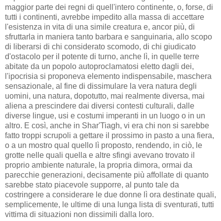
maggior parte dei regni di quell'intero continente, o, forse, di
tutti i continenti, avrebbe impedito alla massa di accettare
l'esistenza in vita di una simile creatura e, ancor più, di
sfruttarla in maniera tanto barbara e sanguinaria, allo scopo
di liberarsi di chi considerato scomodo, di chi giudicato
d'ostacolo per il potente di turno, anche lì, in quelle terre
abitate da un popolo autoproclamatosi eletto dagli dei,
l'ipocrisia si proponeva elemento indispensabile, maschera
sensazionale, al fine di dissimulare la vera natura degli
uomini, una natura, dopotutto, mai realmente diversa, mai
aliena a prescindere dai diversi contesti culturali, dalle
diverse lingue, usi e costumi imperanti in un luogo o in un
altro. E così, anche in Shar'Tiagh, vi era chi non si sarebbe
fatto troppi scrupoli a gettare il prossimo in pasto a una fiera,
o a un mostro qual quello lì proposto, rendendo, in ciò, le
grotte nelle quali quella e altre sfingi avevano trovato il
proprio ambiente naturale, la propria dimora, ormai da
parecchie generazioni, decisamente più affollate di quanto
sarebbe stato piacevole supporre, al punto tale da
costringere a considerare le due donne lì ora destinate quali,
semplicemente, le ultime di una lunga lista di sventurati, tutti
vittima di situazioni non dissimili dalla loro.