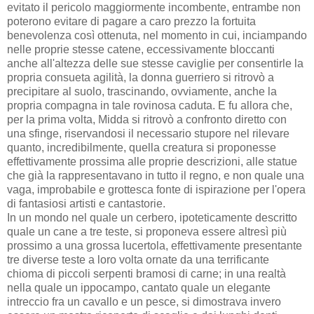
evitato il pericolo maggiormente incombente, entrambe non
poterono evitare di pagare a caro prezzo la fortuita
benevolenza così ottenuta, nel momento in cui, inciampando
nelle proprie stesse catene, eccessivamente bloccanti
anche all'altezza delle sue stesse caviglie per consentirle la
propria consueta agilità, la donna guerriero si ritrovò a
precipitare al suolo, trascinando, ovviamente, anche la
propria compagna in tale rovinosa caduta. E fu allora che,
per la prima volta, Midda si ritrovò a confronto diretto con
una sfinge, riservandosi il necessario stupore nel rilevare
quanto, incredibilmente, quella creatura si proponesse
effettivamente prossima alle proprie descrizioni, alle statue
che già la rappresentavano in tutto il regno, e non quale una
vaga, improbabile e grottesca fonte di ispirazione per l'opera
di fantasiosi artisti e cantastorie.
In un mondo nel quale un cerbero, ipoteticamente descritto
quale un cane a tre teste, si proponeva essere altresì più
prossimo a una grossa lucertola, effettivamente presentante
tre diverse teste a loro volta ornate da una terrificante
chioma di piccoli serpenti bramosi di carne; in una realtà
nella quale un ippocampo, cantato quale un elegante
intreccio fra un cavallo e un pesce, si dimostrava invero