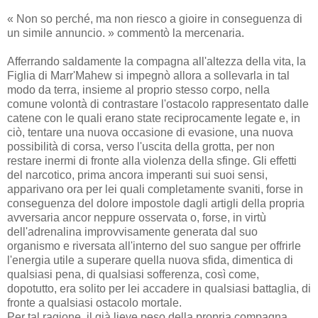
« Non so perché, ma non riesco a gioire in conseguenza di
un simile annuncio. » commentò la mercenaria.
Afferrando saldamente la compagna all'altezza della vita, la
Figlia di Marr'Mahew si impegnò allora a sollevarla in tal
modo da terra, insieme al proprio stesso corpo, nella
comune volontà di contrastare l'ostacolo rappresentato dalle
catene con le quali erano state reciprocamente legate e, in
ciò, tentare una nuova occasione di evasione, una nuova
possibilità di corsa, verso l'uscita della grotta, per non
restare inermi di fronte alla violenza della sfinge. Gli effetti
del narcotico, prima ancora imperanti sui suoi sensi,
apparivano ora per lei quali completamente svaniti, forse in
conseguenza del dolore impostole dagli artigli della propria
avversaria ancor neppure osservata o, forse, in virtù
dell'adrenalina improvvisamente generata dal suo
organismo e riversata all'interno del suo sangue per offrirle
l'energia utile a superare quella nuova sfida, dimentica di
qualsiasi pena, di qualsiasi sofferenza, così come,
dopotutto, era solito per lei accadere in qualsiasi battaglia, di
fronte a qualsiasi ostacolo mortale.
Per tal ragione, il già lieve peso della propria compagna,