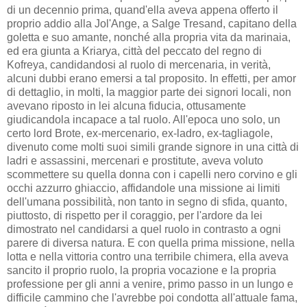
di un decennio prima, quand'ella aveva appena offerto il
proprio addio alla Jol'Ange, a Salge Tresand, capitano della
goletta e suo amante, nonché alla propria vita da marinaia,
ed era giunta a Kriarya, città del peccato del regno di
Kofreya, candidandosi al ruolo di mercenaria, in verità,
alcuni dubbi erano emersi a tal proposito. In effetti, per amor
di dettaglio, in molti, la maggior parte dei signori locali, non
avevano riposto in lei alcuna fiducia, ottusamente
giudicandola incapace a tal ruolo. All'epoca uno solo, un
certo lord Brote, ex-mercenario, ex-ladro, ex-tagliagole,
divenuto come molti suoi simili grande signore in una città di
ladri e assassini, mercenari e prostitute, aveva voluto
scommettere su quella donna con i capelli nero corvino e gli
occhi azzurro ghiaccio, affidandole una missione ai limiti
dell'umana possibilità, non tanto in segno di sfida, quanto,
piuttosto, di rispetto per il coraggio, per l'ardore da lei
dimostrato nel candidarsi a quel ruolo in contrasto a ogni
parere di diversa natura. E con quella prima missione, nella
lotta e nella vittoria contro una terribile chimera, ella aveva
sancito il proprio ruolo, la propria vocazione e la propria
professione per gli anni a venire, primo passo in un lungo e
difficile cammino che l'avrebbe poi condotta all'attuale fama,