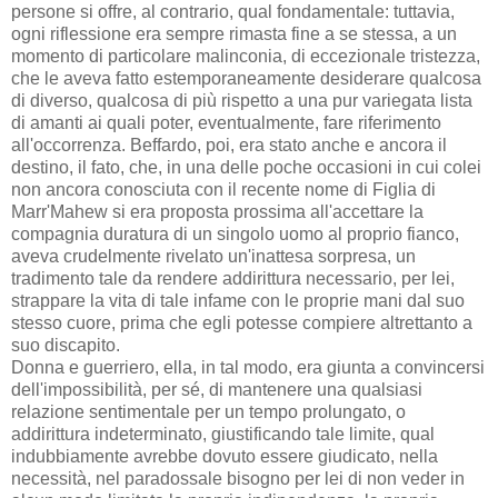
persone si offre, al contrario, qual fondamentale: tuttavia,
ogni riflessione era sempre rimasta fine a se stessa, a un
momento di particolare malinconia, di eccezionale tristezza,
che le aveva fatto estemporaneamente desiderare qualcosa
di diverso, qualcosa di più rispetto a una pur variegata lista
di amanti ai quali poter, eventualmente, fare riferimento
all'occorrenza. Beffardo, poi, era stato anche e ancora il
destino, il fato, che, in una delle poche occasioni in cui colei
non ancora conosciuta con il recente nome di Figlia di
Marr'Mahew si era proposta prossima all'accettare la
compagnia duratura di un singolo uomo al proprio fianco,
aveva crudelmente rivelato un'inattesa sorpresa, un
tradimento tale da rendere addirittura necessario, per lei,
strappare la vita di tale infame con le proprie mani dal suo
stesso cuore, prima che egli potesse compiere altrettanto a
suo discapito.
Donna e guerriero, ella, in tal modo, era giunta a convincersi
dell'impossibilità, per sé, di mantenere una qualsiasi
relazione sentimentale per un tempo prolungato, o
addirittura indeterminato, giustificando tale limite, qual
indubbiamente avrebbe dovuto essere giudicato, nella
necessità, nel paradossale bisogno per lei di non veder in