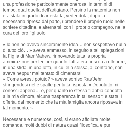
una professione particolarmente onerosa, in termini di
tempo, qual quella dell'artigiano. Persino la maternità non
era stata in grado di arrestarla, vedendola, dopo la
necessaria ripresa dal parto, riprendere il proprio ruolo nelle
schiere cittadine, e alternarsi, con il proprio compagno, nella
cura del loro figliuolo.
« Io non ne avevo sinceramente idea… non sospettavo nulla
di tutto ciò… » aveva ammesso, in seguito a tali spiegazioni,
la Figlia di Marr'Mahew, rinnovando tutta la propria
ammirazione per lei, per quanto l'altra era riuscita a ottenere,
in una sfida, in una lotta, in cui ella stessa, al contrario, non
aveva neppur mai tentato di cimentarsi.
« Come avresti potuto? » aveva sorriso Ras'Jehr,
stringendosi nelle spalle per tutta risposta « Dopotutto mi
conosci appena… e, per quanto io stessa ti abbia condotta
alla mia dimora, alcuna trasparenza in tal senso ti è stata lì
offerta, dal momento che la mia famiglia ancora riposava in
tal momento. »
Necessarie e numerose, così, si erano affollate molte
domande, molti dubbi di natura quasi filosofica, e pur