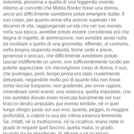
notorietà, prossima a quella di una leggenda vivente.
Attorno al concetto che Midda Bontor fosse una donna,
ancor più difficilmente sarebbero potuti emergere dubbi. Il
suo corpo, per quanto ormai ella avesse superato i tre
decenni di vita, raggiungendo un'età che nel suo mondo,
nella sua epoca, avrebbe potuto essere considerata più che
degna di rispetto, di ammirazione, non avrebbe avuto nulla
da invidiare a quello di una giovinetta, offrendo, al contrario,
nella propria stupenda maturità, forme sode e piene,
generose e procaci, che difficilmente avrebbero potuto
lasciar indifferente un uomo, ove sufficientemente lucido per
poterle apprezzare. Un meraviglioso corpo di donna, il suo,
che purtroppo, però, tempo prima era stato crudelmente
deturpato, negandole molto più di quanto ella non fosse
solita lasciar trasparire, non gradendo, per ovvie ragioni,
rimembrare simili eventi: una violenza, quella impostale, che
non avrebbe dovuto esser ricercata banalmente nel suo
braccio destro amputato, pur evento terribile, né in quel
lungo sfregio posto sul suo viso, quanto, peggio, in maggior
profondità, a colpire la sua più intima essenza femminile.
Se, infatti, né la mutilazione, né la cicatrice, erano state in
grado di negarle quel fascino, quella malia, in grado,
quando da lei desiderato, di attrarre a sé qualsiasi