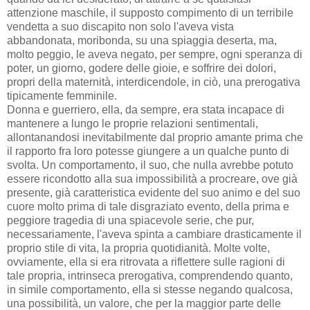
attenzione maschile, il supposto compimento di un terribile
vendetta a suo discapito non solo l'aveva vista
abbandonata, moribonda, su una spiaggia deserta, ma,
molto peggio, le aveva negato, per sempre, ogni speranza di
poter, un giorno, godere delle gioie, e soffrire dei dolori,
propri della maternità, interdicendole, in ciò, una prerogativa
tipicamente femminile.
Donna e guerriero, ella, da sempre, era stata incapace di
mantenere a lungo le proprie relazioni sentimentali,
allontanandosi inevitabilmente dal proprio amante prima che
il rapporto fra loro potesse giungere a un qualche punto di
svolta. Un comportamento, il suo, che nulla avrebbe potuto
essere ricondotto alla sua impossibilità a procreare, ove già
presente, già caratteristica evidente del suo animo e del suo
cuore molto prima di tale disgraziato evento, della prima e
peggiore tragedia di una spiacevole serie, che pur,
necessariamente, l'aveva spinta a cambiare drasticamente il
proprio stile di vita, la propria quotidianità. Molte volte,
ovviamente, ella si era ritrovata a riflettere sulle ragioni di
tale propria, intrinseca prerogativa, comprendendo quanto,
in simile comportamento, ella si stesse negando qualcosa,
una possibilità, un valore, che per la maggior parte delle