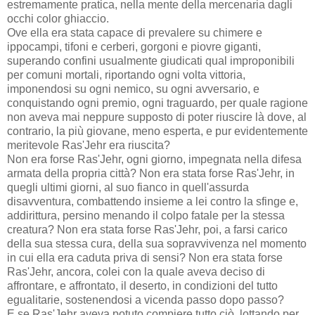
estremamente pratica, nella mente della mercenaria dagli
occhi color ghiaccio.
Ove ella era stata capace di prevalere su chimere e
ippocampi, tifoni e cerberi, gorgoni e piovre giganti,
superando confini usualmente giudicati qual improponibili
per comuni mortali, riportando ogni volta vittoria,
imponendosi su ogni nemico, su ogni avversario, e
conquistando ogni premio, ogni traguardo, per quale ragione
non aveva mai neppure supposto di poter riuscire là dove, al
contrario, la più giovane, meno esperta, e pur evidentemente
meritevole Ras'Jehr era riuscita?
Non era forse Ras'Jehr, ogni giorno, impegnata nella difesa
armata della propria città? Non era stata forse Ras'Jehr, in
quegli ultimi giorni, al suo fianco in quell'assurda
disavventura, combattendo insieme a lei contro la sfinge e,
addirittura, persino menando il colpo fatale per la stessa
creatura? Non era stata forse Ras'Jehr, poi, a farsi carico
della sua stessa cura, della sua sopravvivenza nel momento
in cui ella era caduta priva di sensi? Non era stata forse
Ras'Jehr, ancora, colei con la quale aveva deciso di
affrontare, e affrontato, il deserto, in condizioni del tutto
egualitarie, sostenendosi a vicenda passo dopo passo?
E se Ras'Jehr aveva potuto compiere tutto ciò, lottando per