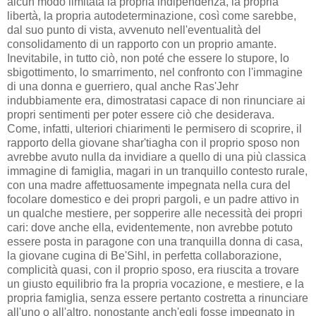
alcun modo limitata la propria indipendenza, la propria
libertà, la propria autodeterminazione, così come sarebbe,
dal suo punto di vista, avvenuto nell'eventualità del
consolidamento di un rapporto con un proprio amante.
Inevitabile, in tutto ciò, non poté che essere lo stupore, lo
sbigottimento, lo smarrimento, nel confronto con l'immagine
di una donna e guerriero, qual anche Ras'Jehr
indubbiamente era, dimostratasi capace di non rinunciare ai
propri sentimenti per poter essere ciò che desiderava.
Come, infatti, ulteriori chiarimenti le permisero di scoprire, il
rapporto della giovane shar'tiagha con il proprio sposo non
avrebbe avuto nulla da invidiare a quello di una più classica
immagine di famiglia, magari in un tranquillo contesto rurale,
con una madre affettuosamente impegnata nella cura del
focolare domestico e dei propri pargoli, e un padre attivo in
un qualche mestiere, per sopperire alle necessità dei propri
cari: dove anche ella, evidentemente, non avrebbe potuto
essere posta in paragone con una tranquilla donna di casa,
la giovane cugina di Be'Sihl, in perfetta collaborazione,
complicità quasi, con il proprio sposo, era riuscita a trovare
un giusto equilibrio fra la propria vocazione, e mestiere, e la
propria famiglia, senza essere pertanto costretta a rinunciare
all'uno o all'altro, nonostante anch'egli fosse impegnato in