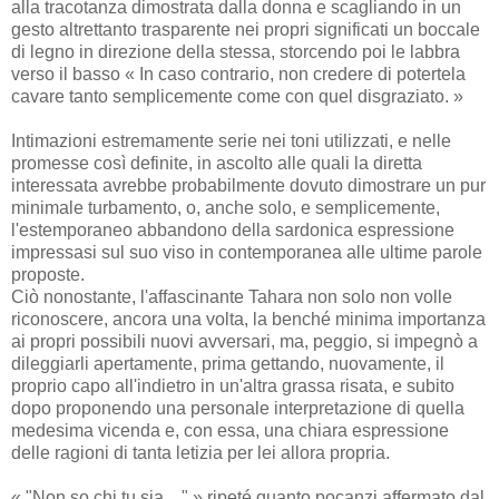
alla tracotanza dimostrata dalla donna e scagliando in un
gesto altrettanto trasparente nei propri significati un boccale
di legno in direzione della stessa, storcendo poi le labbra
verso il basso « In caso contrario, non credere di potertela
cavare tanto semplicemente come con quel disgraziato. »
Intimazioni estremamente serie nei toni utilizzati, e nelle
promesse così definite, in ascolto alle quali la diretta
interessata avrebbe probabilmente dovuto dimostrare un pur
minimale turbamento, o, anche solo, e semplicemente,
l'estemporaneo abbandono della sardonica espressione
impressasi sul suo viso in contemporanea alle ultime parole
proposte.
Ciò nonostante, l'affascinante Tahara non solo non volle
riconoscere, ancora una volta, la benché minima importanza
ai propri possibili nuovi avversari, ma, peggio, si impegnò a
dileggiarli apertamente, prima gettando, nuovamente, il
proprio capo all'indietro in un'altra grassa risata, e subito
dopo proponendo una personale interpretazione di quella
medesima vicenda e, con essa, una chiara espressione
delle ragioni di tanta letizia per lei allora propria.
« "Non so chi tu sia…" » ripeté quanto pocanzi affermato dal