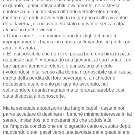
di quanto, i primi individuabili, ovviamente, nello stesso
cantore a cui ancora stava offrendo verbale riferimento,
mentre i secondi provenienti da un gruppo di altri avventori
della taverna, il cui tavolo era stato coinvolto, senza colpa
alcuna, in quelle vicende.
« Dannazione… » commentò uno fra i figli del mare lì
impropriamente chiamati in causa, sollevandosi in piedi con
aria contrariata.
« E' mai possibile che non ci si possa bere una birra in pace
da queste parti?! » domandò una giovane, al suo fianco, con
fare apparentemente retorico e pur sostanzialmente
rivolgendosi in tal senso alla donna riconoscibile qual causa
diretta della perdita del loro beveraggio, a richiederle
necessario risarcimento per quanto avvenuto, nel
sottintendere quanta magnanima tolleranza sarebbe così
stata disposta a riconoscerle.
Ma la sensuale apparizione dai lunghi capelli castani non
parve accettare di destinare il benché minimo interesse in tal
senso, limitandosi a dimostrarsi più che soddisfatta
dall'imposta conclusione dello sgradito canto e, subito dopo,
muovendo quieti passi verso una tavolata dalla quale si era