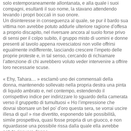
solo estemporaneamente allontanata, e alla quale i suoi
compagni, esultanti il suo nome, la stavano attendendo
levando i propri boccali in suo onore.
Un disinteresse in conseguenza al quale, se pur il bardo sua
vittima non avrebbe potuto addurle ulteriore ragione d'offesa
a proprio discapito, nel riversare ancora al suolo forse privo
di sensi per il colpo subito, il gruppo misto di uomini e donne
presenti al tavolo appena rovesciatosi non volle offrirsi
egualmente indifferente, lasciando crescere l'impeto delle
proprie proteste e, in tal senso, cercando di richiamare
l'attenzione di chi avrebbero voluto veder intervenire a offrire
loro necessarie scuse.
« Ehy, Tahara… » esclamò uno dei commensali della
donna, mantenendo sollevato nella propria destra una pinta
di liquido ambrato e, nel contempo, estendendo il
corrispettivo indice per indirizzare lo sguardo della camerata
verso il gruppetto di tumultuosi « Ho l'impressione che
dovrai sborsare un bel po' d'oro questa sera, se vorrai uscire
illesa di qui! » rise divertito, esponendo tale possibilità,
simile prospettiva, quasi fosse propria di un giuoco, e non
riguardasse una possibile rissa dalla quale ella avrebbe