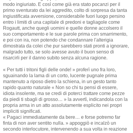
modo ingiuriato. E così come già era stato pocanzi per il
primo sventurato da lei aggredito, colto di sorpresa da tanta
ingiustificata avversione, considerabile fuori luogo persino
entro i limiti di una capitale di predoni e tagliagole come
Rogautt, anche quegli uomini e quelle donne accolsero il
suo comportamento e le sue parole prima con smarrimento,
e poi con ira, non potendo che condannare l'alterigia
dimostrata da colei che pur sarebbero stati pronti a ignorare,
malgrado tutto, se solo avesse avuto il buon senso di
risarcirli per il danno subito senza alcuna ragione.
« Per tutti i tritoni figli delle onde! » proferì uno fra loro,
sguainando la lama di un corto, lucente pugnale prima
mantenuto a riposo dietro la schiena, in un gesto tanto
rapido quanto naturale « Non so chi tu pensi di essere,
idiota insolente, ma se credi di poterci trattare come pezze
da piedi ti sbagli di grosso… » la avvertì, indicandola con la
propria arma in un atto assolutamente esplicito nei propri
impliciti significati.
« Pagaci immediatamente da bere… e forse potremo far
finta di non aver sentito nulla. » appoggiò e incalzò un
secondo interlocutore, intervenendo a sua volta in reazione