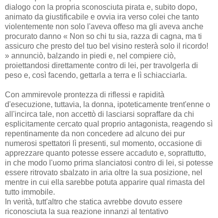
dialogo con la propria sconosciuta pirata e, subito dopo,
animato da giustificabile e ovvia ira verso colei che tanto
violentemente non solo l'aveva offeso ma gli aveva anche
procurato danno « Non so chi tu sia, razza di cagna, ma ti
assicuro che presto del tuo bel visino resterà solo il ricordo!
» annunciò, balzando in piedi e, nel compiere ciò,
proiettandosi direttamente contro di lei, per travolgerla di
peso e, così facendo, gettarla a terra e lì schiacciarla.
Con ammirevole prontezza di riflessi e rapidità
d'esecuzione, tuttavia, la donna, ipoteticamente trent'enne o
all'incirca tale, non accettò di lasciarsi sopraffare da chi
esplicitamente cercato qual proprio antagonista, reagendo sì
repentinamente da non concedere ad alcuno dei pur
numerosi spettatori lì presenti, sul momento, occasione di
apprezzare quanto potesse essere accaduto e, soprattutto,
in che modo l'uomo prima slanciatosi contro di lei, si potesse
essere ritrovato sbalzato in aria oltre la sua posizione, nel
mentre in cui ella sarebbe potuta apparire qual rimasta del
tutto immobile.
In verità, tutt'altro che statica avrebbe dovuto essere
riconosciuta la sua reazione innanzi al tentativo