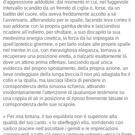
d'aggressione addottole, dal momento in cui, nel fuggevole
intervallo scandito da un fremito di ciglia o, forse, da un
battito del cuore, ella aveva freddamente accolto a sé
l'avversario, afferrandolo per le spalle, facendo leva contro il
suo addome con la propria gamba destra e lasciandosi
ricadere all'indietro, per sfruttare, a suo discapito la sua
medesima energia cinetica, la forza da lui impiegata in
quell'ipotetico ghermire, e per farlo volare alle proprie spalle
nel mentre in cui, con meravigliosa eleganza, tornava a
recuperare una posizione eretta, a rialzarsi esattamente là
dove un attimo prima offertasi, lasciando qual unica
evidenza del proprio spostamento, della propria azione, un
lieve ondeggiare della lunga treccia lì non più adagiata fra il
collo e la spalla, ma lasciata libera di pendere in
corrispondenza della sinuosa schiena, attirando
involontariamente l'attenzione di qualunque testimone su
una coppia di ali in posizione di riposo finemente tatuate in
corrispondenza delle sue scapole.
« Per mia fortuna, il tuo equilibrio non è superiore alla
qualità del tuo canto. » lo sbeffeggiò ella, sorridendo con
sadico piacere nell'ascoltare i gemiti e le imprecazioni
conseguenti a tutto ciò senza neppure volgersi verso la fonte