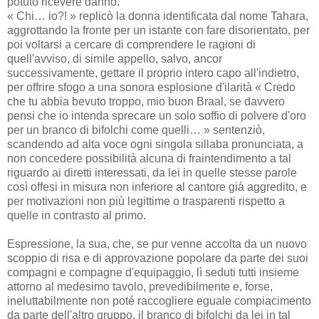
potuto ricevere danno.
« Chi… io?! » replicò la donna identificata dal nome Tahara,
aggrottando la fronte per un istante con fare disorientato, per
poi voltarsi a cercare di comprendere le ragioni di
quell'avviso, di simile appello, salvo, ancor
successivamente, gettare il proprio intero capo all'indietro,
per offrire sfogo a una sonora esplosione d'ilarità « Credo
che tu abbia bevuto troppo, mio buon Braal, se davvero
pensi che io intenda sprecare un solo soffio di polvere d'oro
per un branco di bifolchi come quelli… » sentenziò,
scandendo ad alta voce ogni singola sillaba pronunciata, a
non concedere possibilità alcuna di fraintendimento a tal
riguardo ai diretti interessati, da lei in quelle stesse parole
così offesi in misura non inferiore al cantore già aggredito, e
per motivazioni non più legittime o trasparenti rispetto a
quelle in contrasto al primo.
Espressione, la sua, che, se pur venne accolta da un nuovo
scoppio di risa e di approvazione popolare da parte dei suoi
compagni e compagne d'equipaggio, lì seduti tutti insieme
attorno al medesimo tavolo, prevedibilmente e, forse,
ineluttabilmente non poté raccogliere eguale compiacimento
da parte dell'altro gruppo, il branco di bifolchi da lei in tal