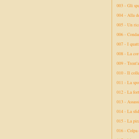
003 - Gli spe
004 - Alla d
005 - Un rica
006 - Conda
007 - I quatt
008 - La cor
009 - Trent'
010 - Il coll
011 - La spo
012 - La fort
013 - Assassi
014 - La sfid
015 - La pir
016 - Colpa 