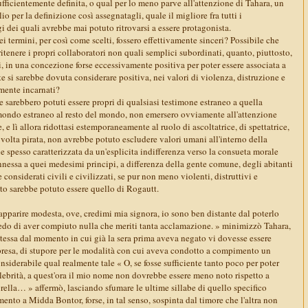
ficientemente definita, o qual per lo meno parve all'attenzione di Tahara, un
o per la definizione così assegnatagli, quale il migliore fra tutti i
gi dei quali avrebbe mai potuto ritrovarsi a essere protagonista.
ei termini, per così come scelti, fossero effettivamente sinceri? Possibile che
ritenere i propri collaboratori non quali semplici subordinati, quanto, piuttosto,
ici, in una concezione forse eccessivamente positiva per poter essere associata a
te si sarebbe dovuta considerare positiva, nei valori di violenza, distruzione e
mente incarnati?
 sarebbero potuti essere propri di qualsiasi testimone estraneo a quella
l mondo estraneo al resto del mondo, non emersero ovviamente all'attenzione
e, e lì allora ridottasi estemporaneamente al ruolo di ascoltatrice, di spettatrice,
volta pirata, non avrebbe potuto escludere valori umani all'interno della
ne spesso caratterizzata da un'esplicita indifferenza verso la consueta morale
essa a quei medesimi principi, a differenza della gente comune, degli abitanti
considerati civili e civilizzati, se pur non meno violenti, distruttivi e
to sarebbe potuto essere quello di Rogautt.
apparire modesta, ove, credimi mia signora, io sono ben distante dal poterlo
credo di aver compiuto nulla che meriti tanta acclamazione. » minimizzò Tahara,
stessa dal momento in cui già la sera prima aveva negato vi dovesse essere
rpresa, di stupore per le modalità con cui aveva condotto a compimento un
nsiderabile qual realmente tale « O, se fosse sufficiente tanto poco per poter
lebrità, a quest'ora il mio nome non dovrebbe essere meno noto rispetto a
rella… » affermò, lasciando sfumare le ultime sillabe di quello specifico
mento a Midda Bontor, forse, in tal senso, sospinta dal timore che l'altra non