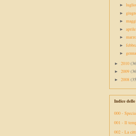
lugli
►
giug
►
magg
►
april
►
marz
►
febbr
►
genn
►
2010
(3
►
2009
(3
►
2008
(3
►
Indice dell
000 - Specia
001 - Il tem
002 - La citt