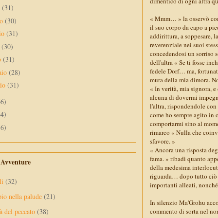
dimentico di ogni altra qu
o
(31)
« Mmm… » la osservò con i
no
(30)
il suo corpo da capo a pie
io
(31)
addirittura, a soppesare, 
reverenziale nei suoi stes
e
(30)
concedendosi un sorriso s
o
(31)
dell'altra « Se ti fosse i
fedele Dorf… ma, fortunata
aio
(28)
mura della mia dimora. No
aio
(31)
« In verità, mia signora, 
alcuna di dovermi impegn
66)
l'altra, rispondendole con
64)
come ho sempre agito in o
comportarmi sino al momen
56)
rimarco « Nulla che coinvo
sfavore. »
« Ancora una risposta deg
fama. » ribadì quanto appe
e Avventure
della medesima interlocutr
riguarda… dopo tutto ciò c
li
(32)
importanti alleati, nonché
pio nella palude
(21)
In silenzio Ma'Grohu accol
commento di sorta nel non 
à del peccato
(38)