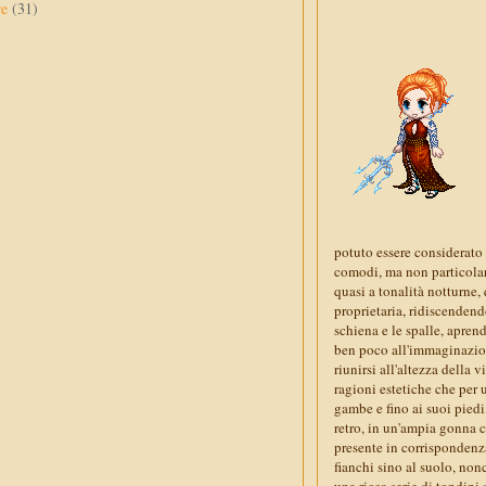
re
(31)
potuto essere considerato 
comodi, ma non particolarm
quasi a tonalità notturne, 
proprietaria, ridiscendendo
schiena e le spalle, aprend
ben poco all'immaginazion
riunirsi all'altezza della v
ragioni estetiche che per 
gambe e fino ai suoi piedi
retro, in un'ampia gonna c
presente in corrispondenza
fianchi sino al suolo, non
una ricca serie di tondini 