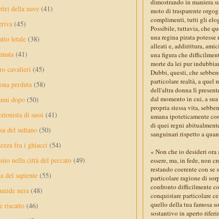
dimostrando in maniera suf
ttri della nave
(41)
moto di trasparente orgogli
complimenti, tutti gli elo
eriva
(45)
Possibile, tuttavia, che qu
una regina pirata potesse 
tto letale
(38)
alleati e, addirittura, am
nnata
(41)
una figura che difficilmen
morte da lei pur indubbia
ro cavalieri
(45)
Dubbi, questi, che sebbene
particolare realtà, a que
ona perduta
(58)
dell'altra donna lì present
dal momento in cui, a sua 
anni dopo
(50)
propria stessa vita, sebbe
ezionista di sassi
(41)
umana ipoteticamente conn
di quei regni abitualmente 
sa del sultano
(50)
sanguinari rispetto a quan
ezza fra i ghiacci
(54)
« Non che io desideri ora 
nio nella città del peccato
(49)
essere, ma, in fede, non 
restando coerente con se 
a del sapiente
(55)
particolare ragione di so
confronto difficilmente co
amide nera
(48)
conquistare particolare ce
quello della tua famosa so
e riscatto
(46)
sostantivo in aperto riferi