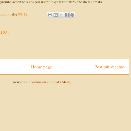
ratuito accenno a chi pur risaputa qual tutt'altro che da lei amata.
Malcom
alle
09:12
to:
Home page
Post più vecchio
Iscriviti a:
Commenti sul post (Atom)