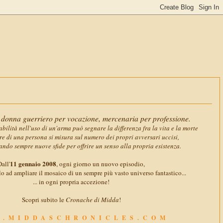
11 gennaio 2
donna guerriero per vocazione, mercenaria per professione.
abilità nell'uso di un'arma può segnare la differenza fra la vita e la morte
ore di una persona si misura sul numero dei propri avversari uccisi,
ando sempre nuove sfide per offrire un senso alla propria esistenza.
11 gennaio 2008
all'
, ogni giorno un nuovo episodio,
o ad ampliare il mosaico di un sempre più vasto universo fantastico...
... in ogni propria accezione!
Scopri subito le
Cronache di Midda
!
.MIDDASCHRONICLES.COM