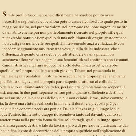
S
imile profilo fisico, sebbene difficilmente ne avrebbe potuto avere
necessità o ragione, avrebbe allora potuto essere riconosciuto quale posto in
maggiore risalto, nel proprio valore, nelle proprie indubbie ragioni di merito,
da un abito che, se pur non particolarmente ricercato nel proprio stile qual
pur avrebbe potuto essere quello di una nobildonna di origini aristocratiche,
non castigava nulla delle sue qualità, intervenendo anzi a enfatizzarle con
incedere saggiamente misurato: una veste, quella da lei indossata, che a
differenza di quanto ci si sarebbe potuti attendere da una pirata, non
sembrava allora volto a negare la sua femminilità nel confronto con i comuni
canoni stilistici a tal riguardo, come, sotto determinati aspetti, avrebbe
quello altresì proprio della poco più giovane Tahara, nel presentarla in
ente eleganti pantaloni. In stoffa rosso scura, nelle proprie pieghe tendente
quell'abito si legava, nella propria parte superiore, attorno al collo della
 da lì solo sul fronte anteriore di lei, per lasciarle completamente scoperta la
osi, ancora, in due parti separate sul suo petto quanto sufficiente a destinare
e nel merito della pienezza delle sue pur non celabili forme, salvo comunque
ita, là dove una cintura realizzata in fini anelli dorati era preposta più per
una qualche concreta necessità pratica. Da tale altezza in giù, lungo le sue
, quell'unico, ininterrotto drappo ridiscendeva tanto sul davanti quanto sul
aratterizzata nella propria forma da due soli dettagli, quali un lungo spacco
 alla sua gamba destra, e tale da lasciarla priva di protezione praticamente dai
ché un fine lavoro di decorazione della propria superficie nell'applicazione di
ancora in oro puro, e lì forse impiegati a ricercare una qualche affinità