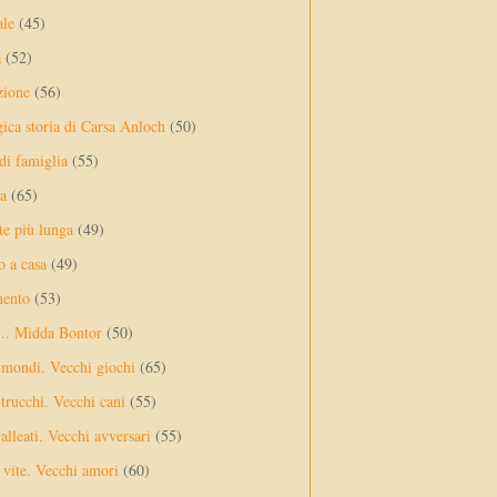
ale
(45)
a
(52)
zione
(56)
gica storia di Carsa Anloch
(50)
 di famiglia
(55)
a
(65)
te più lunga
(49)
o a casa
(49)
mento
(53)
... Midda Bontor
(50)
 mondi. Vecchi giochi
(65)
trucchi. Vecchi cani
(55)
alleati. Vecchi avversari
(55)
vite. Vecchi amori
(60)