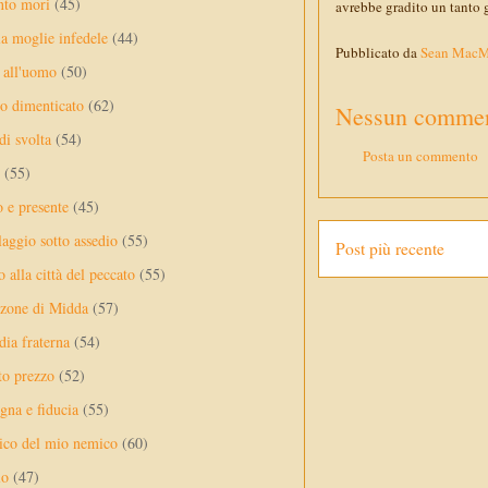
nto mori
(45)
avrebbe gradito un tanto g
a moglie infedele
(44)
Pubblicato da
Sean Mac
 all'uomo
(50)
no dimenticato
(62)
Nessun commen
di svolta
(54)
Posta un commento
(55)
o e presente
(45)
laggio sotto assedio
(55)
Post più recente
 alla città del peccato
(55)
nzone di Midda
(57)
dia fraterna
(54)
sto prezzo
(52)
na e fiducia
(55)
ico del mio nemico
(60)
lo
(47)