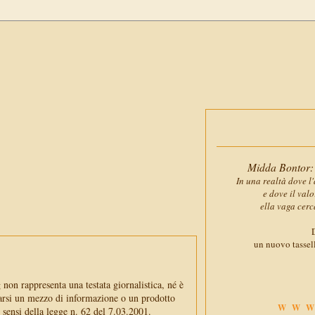
Midda Bontor: 
In una realtà dove l'
e dove il val
ella vaga cerc
D
un nuovo tassell
non rappresenta una testata giornalistica, né è
arsi un mezzo di informazione o un prodotto
WWW
i sensi della legge n. 62 del 7.03.2001.