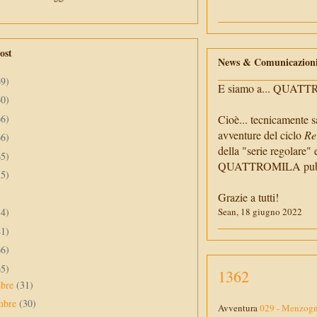
ost
News & Comunicazion
69)
E siamo a... QUAT
60)
66)
Cioè... tecnicamente s
avventure del ciclo
Re
66)
della "serie regolare" 
65)
QUATTROMILA pubbli
55)
Grazie a tutti!
34)
Sean, 18 giugno 2022
41)
66)
65)
1362
mbre
(31)
mbre
(30)
Avventura
029 - Menzogna