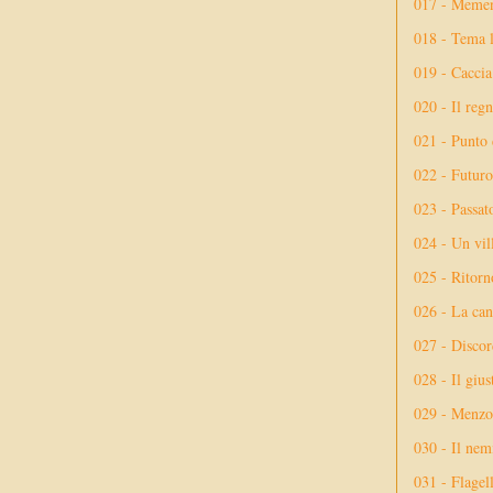
017 - Meme
018 - Tema l
019 - Caccia
020 - Il reg
021 - Punto 
022 - Futuro
023 - Passat
024 - Un vil
025 - Ritorno
026 - La ca
027 - Discor
028 - Il giu
029 - Menzog
030 - Il nem
031 - Flagel