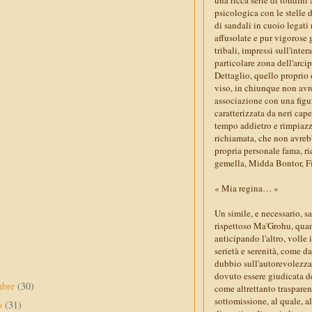
psicologica con le stelle d
di sandali in cuoio legati
affusolate e pur vigorose
tribali, impressi sull'inte
particolare zona dell'arci
Dettaglio, quello proprio d
viso, in chiunque non av
associazione con una figur
caratterizzata da neri cap
tempo addietro e rimpiazz
richiamata, che non avrebb
propria personale fama, ri
gemella, Midda Bontor, 
« Mia regina… »
Un simile, e necessario, s
rispettoso Ma'Grohu, quant
anticipando l'altro, volle
serietà e serenità, come d
dubbio sull'autorevolezza 
dovuto essere giudicata de
mbre
(30)
come altrettanto traspare
sottomissione, al quale, 
to
(31)