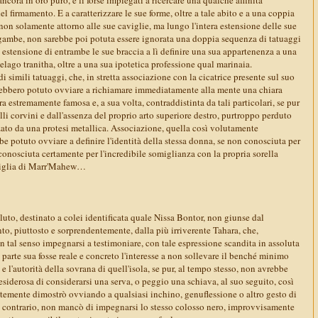
el firmamento. E a caratterizzare le sue forme, oltre a tale abito e a una coppia
 non solamente attorno alle sue caviglie, ma lungo l'intera estensione delle sue
 gambe, non sarebbe poi potuta essere ignorata una doppia sequenza di tatuaggi
ra estensione di entrambe le sue braccia a lì definire una sua appartenenza a una
pelago tranitha, oltre a una sua ipotetica professione qual marinaia.
i simili tatuaggi, che, in stretta associazione con la cicatrice presente sul suo
rebbero potuto ovviare a richiamare immediatamente alla mente una chiara
a estremamente famosa e, a sua volta, contraddistinta da tali particolari, se pur
elli corvini e dall'assenza del proprio arto superiore destro, purtroppo perduto
ato da una protesi metallica. Associazione, quella così volutamente
e potuto ovviare a definire l'identità della stessa donna, se non conosciuta per
conosciuta certamente per l'incredibile somiglianza con la propria sorella
Figlia di Marr'Mahew…
aluto, destinato a colei identificata quale Nissa Bontor, non giunse dal
o, piuttosto e sorprendentemente, dalla più irriverente Tahara, che,
 in tal senso impegnarsi a testimoniare, con tale espressione scandita in assoluta
a parte sua fosse reale e concreto l'interesse a non sollevare il benché minimo
e l'autorità della sovrana di quell'isola, se pur, al tempo stesso, non avrebbe
siderosa di considerarsi una serva, o peggio una schiava, al suo seguito, così
ntemente dimostrò ovviando a qualsiasi inchino, genuflessione o altro gesto di
al contrario, non mancò di impegnarsi lo stesso colosso nero, improvvisamente