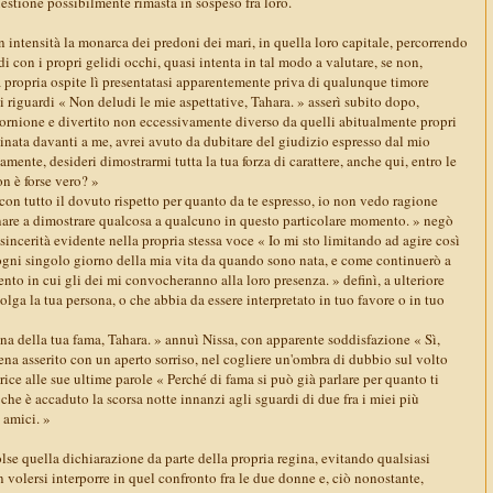
estione possibilmente rimasta in sospeso fra loro.
ntensità la monarca dei predoni dei mari, in quella loro capitale, percorrendo
di con i propri gelidi occhi, quasi intenta in tal modo a valutare, se non,
la propria ospite lì presentatasi apparentemente priva di qualunque timore
si riguardi « Non deludi le mie aspettative, Tahara. » asserì subito dopo,
ornione e divertito non eccessivamente diverso da quelli abitualmente propri
nchinata davanti a me, avrei avuto da dubitare del giudizio espresso dal mio
mente, desideri dimostrarmi tutta la tua forza di carattere, anche qui, entro le
n è forse vero? »
e con tutto il dovuto rispetto per quanto da te espresso, io non vedo ragione
are a dimostrare qualcosa a qualcuno in questo particolare momento. » negò
 sincerità evidente nella propria stessa voce « Io mi sto limitando ad agire così
gni singolo giorno della mia vita da quando sono nata, e come continuerò a
to in cui gli dei mi convocheranno alla loro presenza. » definì, a ulteriore
lga la tua persona, o che abbia da essere interpretato in tuo favore o in tuo
na della tua fama, Tahara. » annuì Nissa, con apparente soddisfazione « Sì,
na asserito con un aperto sorriso, nel cogliere un'ombra di dubbio sul volto
ice alle sue ultime parole « Perché di fama si può già parlare per quanto ti
he è accaduto la scorsa notte innanzi agli sguardi di due fra i miei più
 amici. »
se quella dichiarazione da parte della propria regina, evitando qualsiasi
volersi interporre in quel confronto fra le due donne e, ciò nonostante,