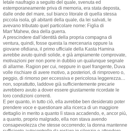
letale naufragio a seguito del quale, svenuta ed
estemporaneamente priva di memoria, era stata deposta,
dalle onde del mare, sul bianco litorale di quella stessa
piccola isola, gli abitanti della quale, da lei salvati, le
avevano tributato quel particolare nome: Figlia di
Marr’Mahew, dea della guerra.
A prescindere dall’identità della propria compagna di
ventura, quindi, fosse questa la mercenaria oppure la
giovane ofidiana, il primo ufficiale della Kasta Hamina
avrebbe avuto quindi solide, e già ampiamente comprovate,
motivazioni per non porre in dubbio un qualunque segnale
di allarme. Ragion per cui, neppure in quel frangente, Duva
volle rischiare di avere motivo, a posteriori, di rimprovero o,
peggio, di rimorso per eccessiva e pericolosa leggerezza…
non, soprattutto, laddove già sufficientemente precarie
avrebbero avuto a dover essere giustamente ricordate le
loro condizioni correnti.
E per quanto, in tutto ciò, ella avrebbe ben desiderato poter
prendere voce e questionare alla ricerca di un maggiore
dettaglio in merito a quanto lì stava accadendo, e, ancor più,
a quanto, proprio malgrado, ella non stava avendo
consapevolezza che stesse occorrendo; la donna mantenne
sufficiente autocontrollo da restare in silenzio e attendere,