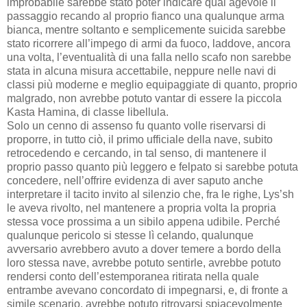
improbabile sarebbe stato poter indicare qual agevole il
passaggio recando al proprio fianco una qualunque arma
bianca, mentre soltanto e semplicemente suicida sarebbe
stato ricorrere all’impego di armi da fuoco, laddove, ancora
una volta, l’eventualità di una falla nello scafo non sarebbe
stata in alcuna misura accettabile, neppure nelle navi di
classi più moderne e meglio equipaggiate di quanto, proprio
malgrado, non avrebbe potuto vantar di essere la piccola
Kasta Hamina, di classe libellula.
Solo un cenno di assenso fu quanto volle riservarsi di
proporre, in tutto ciò, il primo ufficiale della nave, subito
retrocedendo e cercando, in tal senso, di mantenere il
proprio passo quanto più leggero e felpato si sarebbe potuta
concedere, nell’offrire evidenza di aver saputo anche
interpretare il tacito invito al silenzio che, fra le righe, Lys’sh
le aveva rivolto, nel mantenere a propria volta la propria
stessa voce prossima a un sibilo appena udibile. Perché
qualunque pericolo si stesse lì celando, qualunque
avversario avrebbero avuto a dover temere a bordo della
loro stessa nave, avrebbe potuto sentirle, avrebbe potuto
rendersi conto dell’estemporanea ritirata nella quale
entrambe avevano concordato di impegnarsi, e, di fronte a
simile scenario, avrebbe potuto ritrovarsi spiacevolmente