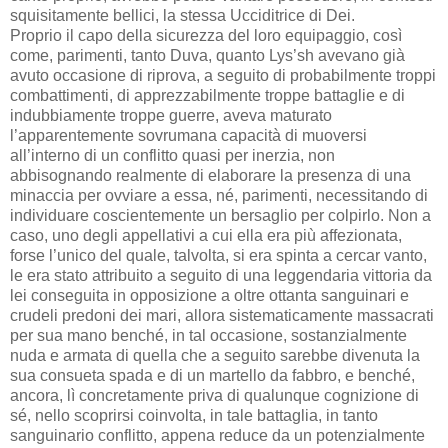
squisitamente bellici, la stessa Ucciditrice di Dei.
Proprio il capo della sicurezza del loro equipaggio, così
come, parimenti, tanto Duva, quanto Lys’sh avevano già
avuto occasione di riprova, a seguito di probabilmente troppi
combattimenti, di apprezzabilmente troppe battaglie e di
indubbiamente troppe guerre, aveva maturato
l’apparentemente sovrumana capacità di muoversi
all’interno di un conflitto quasi per inerzia, non
abbisognando realmente di elaborare la presenza di una
minaccia per ovviare a essa, né, parimenti, necessitando di
individuare coscientemente un bersaglio per colpirlo. Non a
caso, uno degli appellativi a cui ella era più affezionata,
forse l’unico del quale, talvolta, si era spinta a cercar vanto,
le era stato attribuito a seguito di una leggendaria vittoria da
lei conseguita in opposizione a oltre ottanta sanguinari e
crudeli predoni dei mari, allora sistematicamente massacrati
per sua mano benché, in tal occasione, sostanzialmente
nuda e armata di quella che a seguito sarebbe divenuta la
sua consueta spada e di un martello da fabbro, e benché,
ancora, lì concretamente priva di qualunque cognizione di
sé, nello scoprirsi coinvolta, in tale battaglia, in tanto
sanguinario conflitto, appena reduce da un potenzialmente