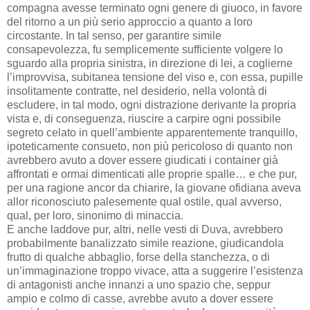
compagna avesse terminato ogni genere di giuoco, in favore
del ritorno a un più serio approccio a quanto a loro
circostante. In tal senso, per garantire simile
consapevolezza, fu semplicemente sufficiente volgere lo
sguardo alla propria sinistra, in direzione di lei, a coglierne
l’improvvisa, subitanea tensione del viso e, con essa, pupille
insolitamente contratte, nel desiderio, nella volontà di
escludere, in tal modo, ogni distrazione derivante la propria
vista e, di conseguenza, riuscire a carpire ogni possibile
segreto celato in quell’ambiente apparentemente tranquillo,
ipoteticamente consueto, non più pericoloso di quanto non
avrebbero avuto a dover essere giudicati i container già
affrontati e ormai dimenticati alle proprie spalle… e che pur,
per una ragione ancor da chiarire, la giovane ofidiana aveva
allor riconosciuto palesemente qual ostile, qual avverso,
qual, per loro, sinonimo di minaccia.
E anche laddove pur, altri, nelle vesti di Duva, avrebbero
probabilmente banalizzato simile reazione, giudicandola
frutto di qualche abbaglio, forse della stanchezza, o di
un’immaginazione troppo vivace, atta a suggerire l’esistenza
di antagonisti anche innanzi a uno spazio che, seppur
ampio e colmo di casse, avrebbe avuto a dover essere