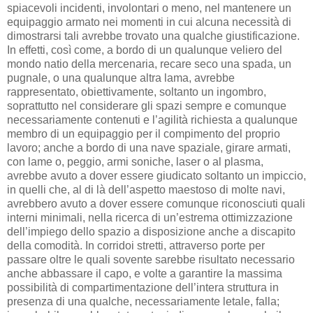
spiacevoli incidenti, involontari o meno, nel mantenere un
equipaggio armato nei momenti in cui alcuna necessità di
dimostrarsi tali avrebbe trovato una qualche giustificazione.
In effetti, così come, a bordo di un qualunque veliero del
mondo natio della mercenaria, recare seco una spada, un
pugnale, o una qualunque altra lama, avrebbe
rappresentato, obiettivamente, soltanto un ingombro,
soprattutto nel considerare gli spazi sempre e comunque
necessariamente contenuti e l’agilità richiesta a qualunque
membro di un equipaggio per il compimento del proprio
lavoro; anche a bordo di una nave spaziale, girare armati,
con lame o, peggio, armi soniche, laser o al plasma,
avrebbe avuto a dover essere giudicato soltanto un impiccio,
in quelli che, al di là dell’aspetto maestoso di molte navi,
avrebbero avuto a dover essere comunque riconosciuti quali
interni minimali, nella ricerca di un’estrema ottimizzazione
dell’impiego dello spazio a disposizione anche a discapito
della comodità. In corridoi stretti, attraverso porte per
passare oltre le quali sovente sarebbe risultato necessario
anche abbassare il capo, e volte a garantire la massima
possibilità di compartimentazione dell’intera struttura in
presenza di una qualche, necessariamente letale, falla;