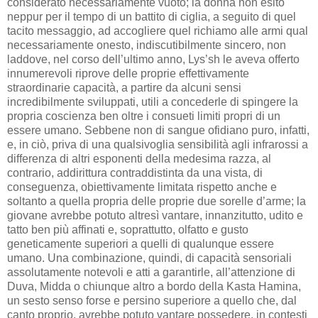
considerato necessariamente vuoto; la donna non esitò
neppur per il tempo di un battito di ciglia, a seguito di quel
tacito messaggio, ad accogliere quel richiamo alle armi qual
necessariamente onesto, indiscutibilmente sincero, non
laddove, nel corso dell’ultimo anno, Lys’sh le aveva offerto
innumerevoli riprove delle proprie effettivamente
straordinarie capacità, a partire da alcuni sensi
incredibilmente sviluppati, utili a concederle di spingere la
propria coscienza ben oltre i consueti limiti propri di un
essere umano. Sebbene non di sangue ofidiano puro, infatti,
e, in ciò, priva di una qualsivoglia sensibilità agli infrarossi a
differenza di altri esponenti della medesima razza, al
contrario, addirittura contraddistinta da una vista, di
conseguenza, obiettivamente limitata rispetto anche e
soltanto a quella propria delle proprie due sorelle d’arme; la
giovane avrebbe potuto altresì vantare, innanzitutto, udito e
tatto ben più affinati e, soprattutto, olfatto e gusto
geneticamente superiori a quelli di qualunque essere
umano. Una combinazione, quindi, di capacità sensoriali
assolutamente notevoli e atti a garantirle, all’attenzione di
Duva, Midda o chiunque altro a bordo della Kasta Hamina,
un sesto senso forse e persino superiore a quello che, dal
canto proprio, avrebbe potuto vantare possedere, in contesti