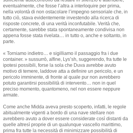
eventualmente, che fosse l’altra a interloquire per prima,
nella volontà di non ostacolare l’impegno sensoriale che, in
tutto ciò, stava evidentemente investendo alla ricerca di
risposte concrete, di una verità inconfutabile. Verità che,
certamente, sarebbe stata spontaneamente condivisa non
appena fosse stata rivelata… in tutto o, anche e soltanto, in
parte.
« Torniamo indietro… e sigilliamo il passaggio fra i due
container. » sussurrò, alfine, Lys’sh, suggerendo, fra tutte le
ipotesi possibili, forse la sola che Duva avrebbe avuto
motivo di temere, laddove atta a definire un pericolo, e un
pericolo imminente, di fronte al quale pur non avrebbero
potuto garantirsi possibilità di intervento… non in quel
preciso momento, quantomeno, nel non essere neppure
armate.
Come anche Midda aveva presto scoperto, infatti, le regole
abitualmente vigenti a bordo di una nave stellare non
avrebbero avuto a dover essere considerate così distanti da
quelle altresì proprie di un qualunque vascello marittimo,
prima fra tutte la necessità di minimizzare possibilità di